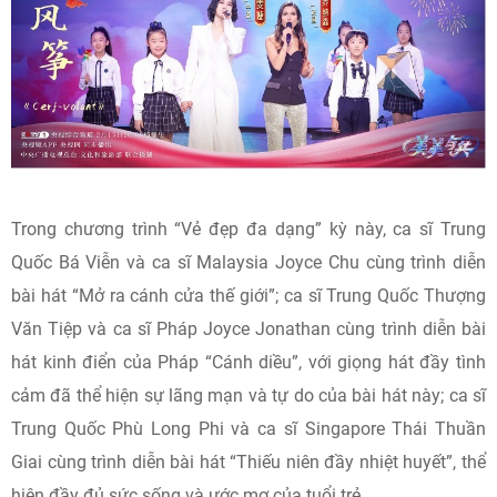
Trong chương trình “Vẻ đẹp đa dạng” kỳ này, ca sĩ Trung
Quốc Bá Viễn và ca sĩ Malaysia Joyce Chu cùng trình diễn
bài hát “Mở ra cánh cửa thế giới”; ca sĩ Trung Quốc Thượng
Văn Tiệp và ca sĩ Pháp Joyce Jonathan cùng trình diễn bài
hát kinh điển của Pháp “Cánh diều”, với giọng hát đầy tình
cảm đã thể hiện sự lãng mạn và tự do của bài hát này; ca sĩ
Trung Quốc Phù Long Phi và ca sĩ Singapore Thái Thuần
Giai cùng trình diễn bài hát “Thiếu niên đầy nhiệt huyết”, thể
hiện đầy đủ sức sống và ước mơ của tuổi trẻ.