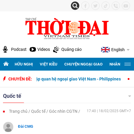
Podcast
Videos
Quảng cáo
English
HỮU NGHỊ
VIỆT KIỀU
CHUYỆN NGOẠI GIAO
NHÂN QUYỀN 
hiết lập quan hệ ngoại giao Việt Nam - Philippines
CHUYÊN ĐỀ:
500 ngày đêm t
Quốc tế
Trang chủ
Quốc tế
Góc nhìn CGTN
17:40 | 18/02/2025 GMT+7
Đài CMG