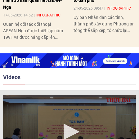
niệm 35 năm quan hệ ASEAN-
tổ dân phố
Nga
24-05-2026 09:47
INFOGRAPHIC
17-06-2026 14:52
INFOGRAPHIC
Ủy ban Nhân dân các tỉnh,
thành phố xây dựng Phương án
Quan hệ đối tác đối thoại
tổng thể sắp xếp, tổ chức lại
ASEAN-Nga được thiết lập năm
thôn, tổ dân phố hoàn thành
1991 và được nâng cấp lên
trước ngày 10/6/2026.
quan hệ Đối tác chiến lược năm
2018. Hai bên đã tổ chức 5 Hội
nghị Cấp cao vào các năm 2005,
2010, 2016, 2018, 2021.
Videos