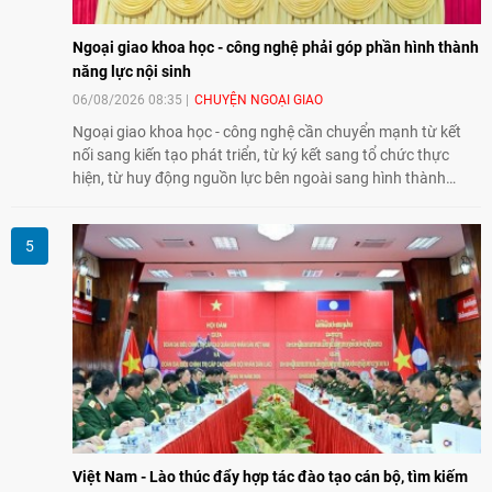
Ngoại giao khoa học - công nghệ phải góp phần hình thành
năng lực nội sinh
06/08/2026 08:35
CHUYỆN NGOẠI GIAO
Ngoại giao khoa học - công nghệ cần chuyển mạnh từ kết
nối sang kiến tạo phát triển, từ ký kết sang tổ chức thực
hiện, từ huy động nguồn lực bên ngoài sang hình thành
năng lực nội sinh, qua đó góp phần đưa khoa học, công
nghệ, đổi mới sáng tạo và chuyển đổi số trở thành động lực
phát triển đất nước.
Việt Nam - Lào thúc đẩy hợp tác đào tạo cán bộ, tìm kiếm