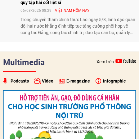
quy tập hài cốt liệt sĩ
06/08/2026 08:29
VIỆT NAM HÔM NAY
Trong chuyến thăm chính thức Lào ngày 5/8, lãnh đạo quân
đội hai nước khẳng định tiếp tục tăng cường phối hợp về
công tác Đảng, công tác chính trị, đào tạo cán bộ, quản lý
biên giới và tìm kiếm, quy tập hài cốt liệt sĩ, góp phần làm
sâu sắc hơn quan hệ hữu nghị đặc biệt Việt Nam - Lào.
Multimedia
Xem trên
Podcasts
Video
E-magazine
Infographic