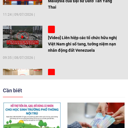
Malaysia của Đại sứ Dato' Tan Yang
Thai
11:24
|
09/07/2026
[Video] Liên hiệp các tổ chức hữu nghị
Việt Nam ghi sổ tang, tưởng niệm nạn
nhân động đất Venezuela
09:35
|
08/07/2026
[Video] Trẻ em Đông Á cùng kiến tạo
giải pháp cho những thách thức chung
Cần biết
17:44
|
27/06/2026
[Video] Âm nhạc flamenco gắn kết văn
hoá Việt Nam - Tây Ban Nha