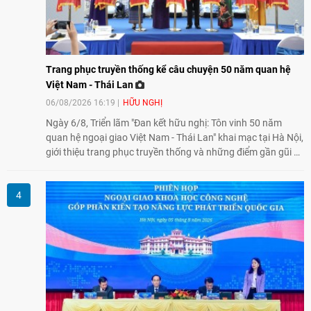
Trang phục truyền thống kể câu chuyện 50 năm quan hệ
Việt Nam - Thái Lan
06/08/2026 16:19
HỮU NGHỊ
Ngày 6/8, Triển lãm "Đan kết hữu nghị: Tôn vinh 50 năm
quan hệ ngoại giao Việt Nam - Thái Lan" khai mạc tại Hà Nội,
giới thiệu trang phục truyền thống và những điểm gần gũi về
văn hóa giữa hai nước. Sự kiện cũng nhấn mạnh vai trò của
giao lưu nhân dân trong chặng đường nửa thế kỷ quan hệ
song phương.