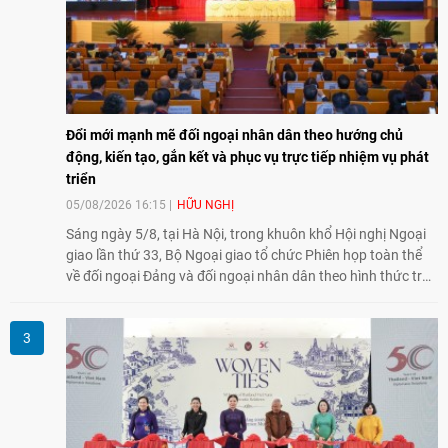
Đổi mới mạnh mẽ đối ngoại nhân dân theo hướng chủ
động, kiến tạo, gắn kết và phục vụ trực tiếp nhiệm vụ phát
triển
05/08/2026 16:15
HỮU NGHỊ
Sáng ngày 5/8, tại Hà Nội, trong khuôn khổ Hội nghị Ngoại
giao lần thứ 33, Bộ Ngoại giao tổ chức Phiên họp toàn thể
về đối ngoại Đảng và đối ngoại nhân dân theo hình thức trực
tiếp kết hợp trực tuyến với 34 tỉnh, thành phố trên cả nước
và các Cơ quan đại diện Việt Nam ở nước ngoài.