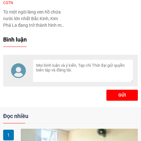
CGTN
Từ một ngôi làng ven hồ chứa
nước lớn nhất Bắc Kinh, Kim
Phả La đang trở thành hình mẫu
tiêu biểu cho xây dựng "làng
không phát thải carbon" của
Bình luận
Trung Quốc. Mô hình kết hợp
chuyển đổi năng lượng, nông
nghiệp sinh thái, kinh tế tuần
hoàn và du lịch trải nghiệm đã
tạo động lực mới cho phát triển
nông thôn bền vững.
GỬI
Đọc nhiều