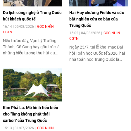
Du lịch công nghệ ở Trung Quốc
Hai Huy chương Fields và sức
hút khách quốc tế
bật nghiên cứu cơ bản của
Trung Quốc
16:14 | 05/08/2026
GÓC NHÌN
CGTN
15:02 | 04/08/2026
GÓC NHÌN
CGTN
Nếu trước đây, Vạn Lý Trường
Thành, Cố Cung hay gấu trúc là
Ngày 23/7, tại lễ khai mạc Đại
những biểu tượng thu hút du
hội Toán học Quốc tế 2026, hai
khách quốc tế, thì nay các buổi
nhà toán học Trung Quốc là
trình diễn robot, những vụ
Đặng Dục và Vương Hồng đã
phóng tên lửa và các trải
được trao Huy chương Fields.
nghiệm công nghệ của Trung
Quốc đang trở thành "điểm hẹn"
mới.
Kim Phả La: Mô hình tiểu biểu
cho "làng không phát thải
carbon" của Trung Quốc
15:13 | 31/07/2026
GÓC NHÌN