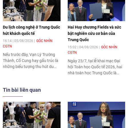
Du lịch công nghệ ở Trung Quốc
Hai Huy chương Fields và sức
hút khách quốc tế
bật nghiên cứu cơ bản của
Trung Quốc
16:14 | 05/08/2026
GÓC NHÌN
CGTN
15:02 | 04/08/2026
GÓC NHÌN
CGTN
Nếu trước đây, Vạn Lý Trường
Thành, Cố Cung hay gấu trúc là
Ngày 23/7, tại lễ khai mạc Đại
những biểu tượng thu hút du
hội Toán học Quốc tế 2026, hai
khách quốc tế, thì nay các buổi
nhà toán học Trung Quốc là
trình diễn robot, những vụ
Đặng Dục và Vương Hồng đã
phóng tên lửa và các trải
được trao Huy chương Fields.
Tin bài liên quan
nghiệm công nghệ của Trung
Quốc đang trở thành "điểm hẹn"
mới.