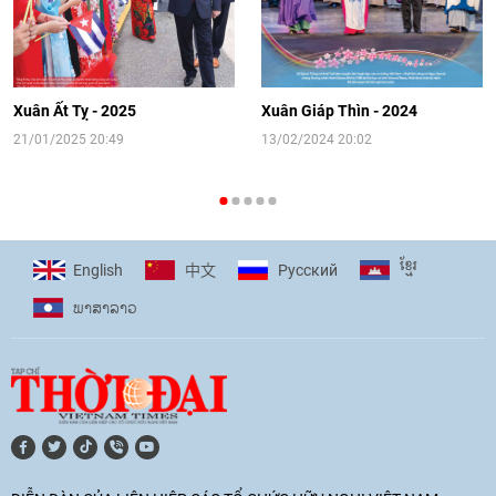
[Video] Đối ngoại nhân dân Thủ đô
hướng tới kết nối hiệu quả nguồn lực
người Việt Nam ở nước ngoài
Xuân Ất Tỵ - 2025
Xuân Giáp Thìn - 2024
16:58
|
10/06/2026
21/01/2025 20:49
13/02/2024 20:02
[Video] Plan International đồng hành
cùng thanh thiếu nhi tiên phong ứng
ខ្មែរ
English
Pусский
中文
phó với biến đổi khí hậu
ພາ​ສາ​ລາວ
17:07
|
09/06/2026
[Video] Lào dành ưu tiên hàng đầu cho
quan hệ với Việt Nam
11:01
|
09/06/2026