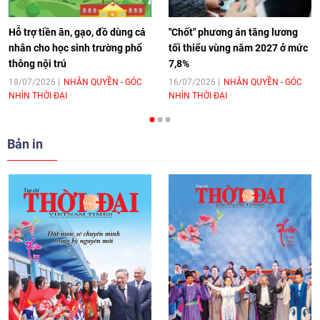
11:10
|
17/06/2026
Hỗ trợ tiền ăn, gạo, đồ dùng cá
"Chốt" phương án tăng lương
nhân cho học sinh trường phổ
tối thiểu vùng năm 2027 ở mức
thông nội trú
7,8%
[Video] Trao tặng Kỷ niệm chương "Vì
hòa bình, hữu nghị giữa các dân tộc"
18/07/2026
NHÂN QUYỀN - GÓC
16/07/2026
NHÂN QUYỀN - GÓC
NHÌN THỜI ĐẠI
NHÌN THỜI ĐẠI
cho Đại sứ Hungary tại Việt Nam
17:25
|
13/06/2026
Bản in
[Video] Nhân dân Việt Nam luôn trân
trọng tình cảm của nước Nga
08:02
|
13/06/2026
Video: Cơ hội giao lưu quốc tế cho học
sinh Việt Nam tại trại hè Artek
14:41
|
12/06/2026