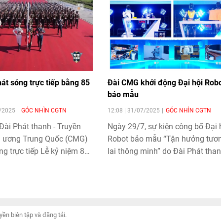
t sóng trực tiếp bằng 85
Đài CMG khởi động Đại hội Rob
bảo mẫu
8/2025
GÓC NHÌN CGTN
12:08 | 31/07/2025
GÓC NHÌN CGTN
Đài Phát thanh - Truyền
Ngày 29/7, sự kiện công bố Đại 
g ương Trung Quốc (CMG)
Robot bảo mẫu “Tận hưởng tươ
g trực tiếp Lễ kỷ niệm 80
lai thông minh” do Đài Phát than
hiến thắng Phát xít thế
Truyền hình Trung ương Trung 
 như lễ duyệt binh trọng thể
(CMG) tổ chức diễn ra tại Bắc Ki
uốc với khán giả toàn
5 thứ tiếng.