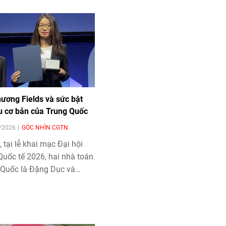
hương Fields và sức bật
u cơ bản của Trung Quốc
8/2026
GÓC NHÌN CGTN
 tại lễ khai mạc Đại hội
uốc tế 2026, hai nhà toán
 Quốc là Đặng Dục và
g đã được trao Huy
lds.