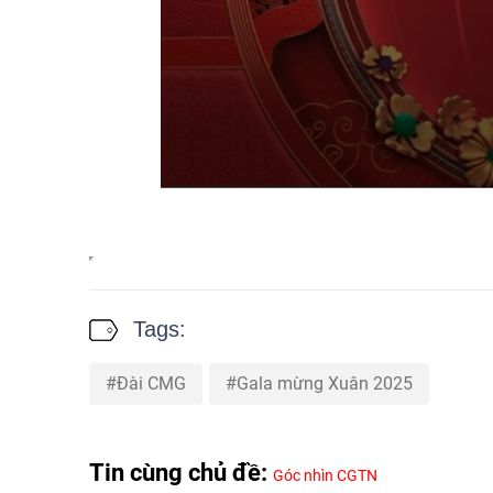
Tags:
Đài CMG
Gala mừng Xuân 2025
Tin cùng chủ đề:
Góc nhìn CGTN