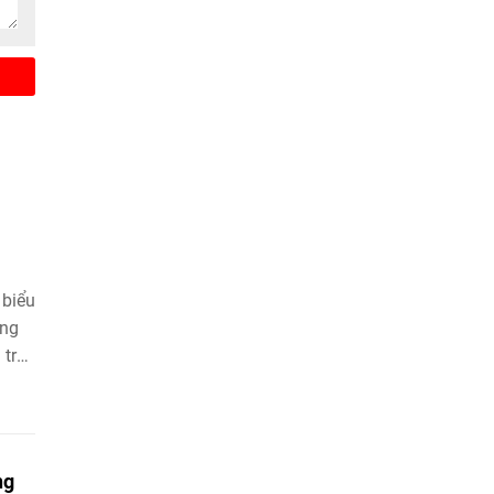
 biểu
ững
 trở
ng