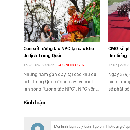
Cơn sốt tương tác NPC tại các khu
CMG sẽ phá
du lịch Trung Quốc
thứ tiếng
15:28 | 09/07/2026
GÓC NHÌN CGTN
15:07 | 27/0
Những năm gần đây, tại các khu du
Ngày 3/9, 
lịch Trung Quốc đang dấy lên một
hình Trun
làn sóng “tương tác NPC”. NPC vốn
sẽ phát són
là các nhân vật không do người chơi
năm Ngày c
Bình luận
điều khiển trong trò chơi điện tử, nay
giới cũng
được người thật hóa thân và “đưa”
của Trung Q
vào không gian du lịch thực tế, trở
cầu bằng 8
thành những nhân vật chính tương