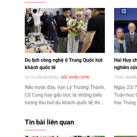
Du lịch công nghệ ở Trung Quốc hút
Hai Huy c
khách quốc tế
nghiên cứ
16:14 | 05/08/2026
GÓC NHÌN CGTN
15:02 | 04/0
Nếu trước đây, Vạn Lý Trường Thành,
Ngày 23/7,
Cố Cung hay gấu trúc là những biểu
Toán học Q
tượng thu hút du khách quốc tế, thì
học Trung
nay các buổi trình diễn robot, những
Vương Hồn
vụ phóng tên lửa và các trải nghiệm
chương Fie
Tin bài liên quan
công nghệ của Trung Quốc đang trở
thành "điểm hẹn" mới.