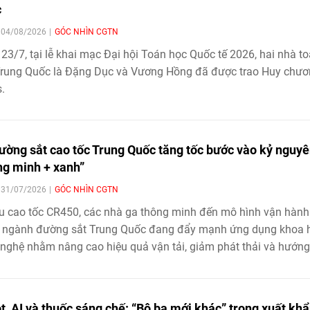
c
| 04/08/2026
GÓC NHÌN CGTN
23/7, tại lễ khai mạc Đại hội Toán học Quốc tế 2026, hai nhà t
Trung Quốc là Đặng Dục và Vương Hồng đã được trao Huy chư
s.
ường sắt cao tốc Trung Quốc tăng tốc bước vào kỷ nguy
ng minh + xanh”
| 31/07/2026
GÓC NHÌN CGTN
u cao tốc CR450, các nhà ga thông minh đến mô hình vận hành
, ngành đường sắt Trung Quốc đang đẩy mạnh ứng dụng khoa h
nghệ nhằm nâng cao hiệu quả vận tải, giảm phát thải và hướng 
triển bền vững.
t, AI và thuốc sáng chế: “Bộ ba mới khác” trong xuất kh