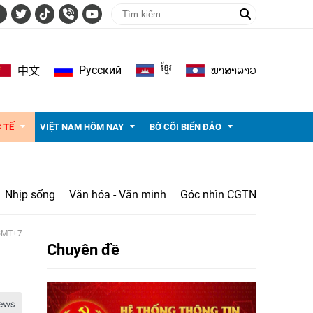
ខ្មែរ
ພາ​ສາ​ລາວ
Pусский
中文
 TẾ
VIỆT NAM HÔM NAY
BỜ CÕI BIỂN ĐẢO
Nhịp sống
Văn hóa - Văn minh
Góc nhìn CGTN
 GMT+7
Chuyên đề