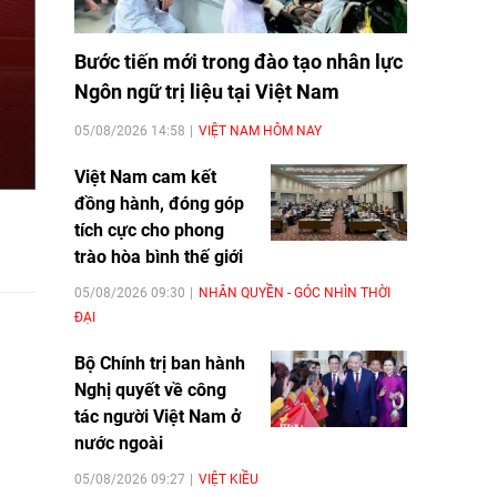
Bước tiến mới trong đào tạo nhân lực
Ngôn ngữ trị liệu tại Việt Nam
05/08/2026 14:58
VIỆT NAM HÔM NAY
Việt Nam cam kết
đồng hành, đóng góp
tích cực cho phong
trào hòa bình thế giới
05/08/2026 09:30
NHÂN QUYỀN - GÓC NHÌN THỜI
ĐẠI
Bộ Chính trị ban hành
Nghị quyết về công
tác người Việt Nam ở
nước ngoài
05/08/2026 09:27
VIỆT KIỀU