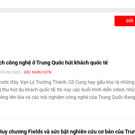
GỬI
ịch công nghệ ở Trung Quốc hút khách quốc tế
| 05/08/2026
GÓC NHÌN CGTN
rước đây, Vạn Lý Trường Thành, Cố Cung hay gấu trúc là những
 thu hút du khách quốc tế, thì nay các buổi trình diễn robot, nh
óng tên lửa và các trải nghiệm công nghệ của Trung Quốc đang
 "điểm hẹn" mới.
Huy chương Fields và sức bật nghiên cứu cơ bản của Tru