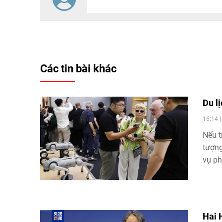
tác trực tiếp với du khách và dẫn dắt
câu chuyện trải nghiệm.
Các tin bài khác
Du l
16:14 
Nếu t
tượng
vụ ph
thành
Hai 