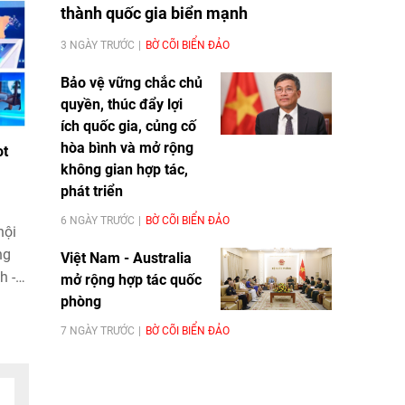
thành quốc gia biển mạnh
3 NGÀY TRƯỚC
BỜ CÕI BIỂN ĐẢO
Bảo vệ vững chắc chủ
quyền, thúc đẩy lợi
ích quốc gia, củng cố
hòa bình và mở rộng
ot
không gian hợp tác,
phát triển
6 NGÀY TRƯỚC
BỜ CÕI BIỂN ĐẢO
hội
ng
Việt Nam - Australia
h -
mở rộng hợp tác quốc
Quốc
phòng
nh.
7 NGÀY TRƯỚC
BỜ CÕI BIỂN ĐẢO