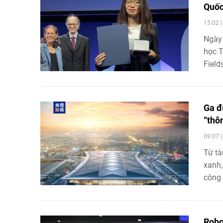
Quố
15:02 
Ngày 
học 
Field
Ga đ
“thô
09:07 
Từ tà
xanh
công 
phát 
Robo