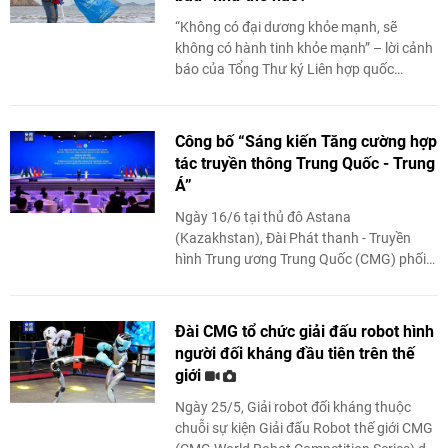
“Không có đại dương khỏe mạnh, sẽ
không có hành tinh khỏe mạnh” – lời cảnh
báo của Tổng Thư ký Liên hợp quốc
António Guterres tại Hội nghị Đại dương
Liên hợp quốc lần ...
Công bố “Sáng kiến Tăng cường hợp
tác truyền thông Trung Quốc - Trung
Á”
Ngày 16/6 tại thủ đô Astana
(Kazakhstan), Đài Phát thanh - Truyền
hình Trung ương Trung Quốc (CMG) phối
hợp với Tổ hợp Phát thanh và Truyền hình
Tổng thống Kazakhstan tổ chức hoạt
động ...
Đài CMG tổ chức giải đấu robot hình
người đối kháng đầu tiên trên thế
giới
Ngày 25/5, Giải robot đối kháng thuộc
chuỗi sự kiện Giải đấu Robot thế giới CMG