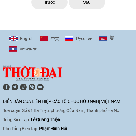
Trước
Sau
ខ្មែរ
English
Pусский
中文
ພາ​ສາ​ລາວ
DIỄN ĐÀN CỦA LIÊN HIỆP CÁC TỔ CHỨC HỮU NGHỊ VIỆT NAM
Tòa soạn: Số 61 Bà Triệu, phường Cửa Nam, Thành phố Hà Nội
Tổng Biên tập:
Lê Quang Thiện
Phó Tổng Biên tập:
Phạm Đình Hải