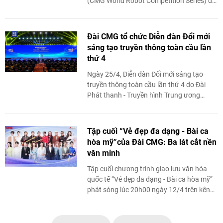
(CMG World Robot Competition Series) do
Đài Phát thanh - Truyền hình Trung ương
Trung Quốc (CMG) tổ chức ...
Đài CMG tổ chức Diễn đàn Đổi mới
sáng tạo truyền thông toàn cầu lần
thứ 4
Ngày 25/4, Diễn đàn Đổi mới sáng tạo
truyền thông toàn cầu lần thứ 4 do Đài
Phát thanh - Truyền hình Trung ương
Trung Quốc (CMG) và Chính quyền nhân
dân tỉnh Sơn Đông ...
Tập cuối “Vẻ đẹp đa dạng - Bài ca
hòa mỹ”của Đài CMG: Ba lát cắt nền
văn minh
Tập cuối chương trình giao lưu văn hóa
quốc tế “Vẻ đẹp đa dạng - Bài ca hòa mỹ”
phát sóng lúc 20h00 ngày 12/4 trên kênh
CCTV-1 (CMG – Đài Phát thanh Truyền
hình ...