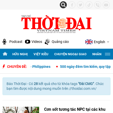
Podcast
Videos
Quảng cáo
English
HỮU NGHỊ
VIỆT KIỀU
CHUYỆN NGOẠI GIAO
NHÂN QUYỀN 
i giao Việt Nam - Philippines
CHUYÊN ĐỀ:
500 ngày đêm tìm kiếm, quy tập và xá
Báo Thời Đại - Có
28
kết quả cho
từ khóa tags
"
Đài CMG"
. Chúc
bạn tìm được nội dung mong muốn trên //thoidai.com.vn/
Cơn sốt tương tác NPC tại các khu