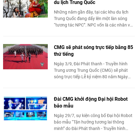
du lịch Trung Quốc
Những năm gần đây, tại các khu du lịch
Trung Quốc đang dấy lên một làn sóng
“tương tác NPC”. NPC vốn là các nhân vật
không do người chơi điều khiển trong trò
chơi ...
CMG sẽ phát sóng trực tiếp bằng 85
thứ tiếng
Ngày 3/9, Đài Phát thanh - Truyền hình
Trung ương Trung Quốc (CMG) sẽ phát
sóng trực tiếp Lễ kỷ niệm 80 năm Ngày
chiến thắng Phát xít thế giới cũng như lễ
duyệt binh ...
Đài CMG khởi động Đại hội Robot
bảo mẫu
Ngày 29/7, sự kiện công bố Đại hội Robot
bảo mẫu “Tận hưởng tương lai thông
minh” do Đài Phát thanh - Truyền hình
Trung ương Trung Quốc (CMG) tổ chức