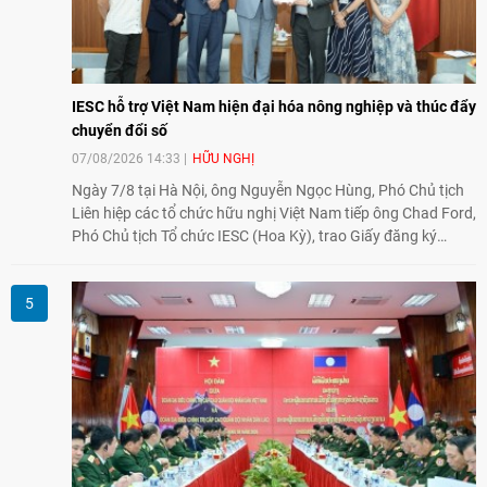
IESC hỗ trợ Việt Nam hiện đại hóa nông nghiệp và thúc đẩy
chuyển đổi số
07/08/2026 14:33
HỮU NGHỊ
Ngày 7/8 tại Hà Nội, ông Nguyễn Ngọc Hùng, Phó Chủ tịch
Liên hiệp các tổ chức hữu nghị Việt Nam tiếp ông Chad Ford,
Phó Chủ tịch Tổ chức IESC (Hoa Kỳ), trao Giấy đăng ký
thành lập Văn phòng Đại diện của IESC tại Việt Nam và trao
đổi về định hướng triển khai Dự án "Mở rộng Thương mại
Nông nghiệp và An toàn thực phẩm Hoa Kỳ - Việt Nam",
hướng tới thúc đẩy chuyển đổi số, hiện đại hóa nông nghiệp
và mở rộng hợp tác phát triển giữa hai nước.