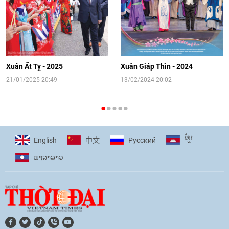
14:41
|
12/06/2026
[Video] Đối ngoại nhân dân Thủ đô
hướng tới kết nối hiệu quả nguồn lực
người Việt Nam ở nước ngoài
Xuân Ất Tỵ - 2025
Xuân Giáp Thìn - 2024
16:58
|
10/06/2026
21/01/2025 20:49
13/02/2024 20:02
[Video] Plan International đồng hành
cùng thanh thiếu nhi tiên phong ứng
ខ្មែរ
English
Pусский
中文
phó với biến đổi khí hậu
ພາ​ສາ​ລາວ
17:07
|
09/06/2026
[Video] Lào dành ưu tiên hàng đầu cho
quan hệ với Việt Nam
11:01
|
09/06/2026