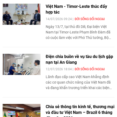
Hai bên khẳng định quyết tâm tiếp tục
Việt Nam - Timor-Leste thúc đẩy
củng cố quan hệ hữu nghị truyền thống,
hợp tác
tăng cường hợp tác giữa hai Đảng và mở
14/07/2026 09:24
ĐỜI SỐNG ĐỐI NGOẠI
rộng hợp tác trên nhiều lĩnh vực.
Ngày 13/7, tại thủ đô Dili, Đại biện Việt
Nam tại Timor-Leste Phạm Bình Đàm đã
có cuộc làm việc với Phó Thủ tướng, Bộ
trưởng Điều phối các vấn đề kinh tế, kiêm
Bộ trưởng Du lịch và Môi trường Timor-
Leste Francisco Kalbuadi Lay nhằm trao
Điện chia buồn về vụ tàu du lịch gặp
đổi các biện pháp tăng cường hợp tác
nạn tại An Giang
song phương trên nhiều lĩnh vực, đồng
12/07/2026 18:04
ĐỜI SỐNG ĐỐI NGOẠI
thời thúc đẩy triển khai các chương trình
hợp tác thiết thực trong thời gian tới.
Lãnh đạo cấp cao Việt Nam khẳng định
các cơ quan chức năng của Việt Nam đã
và đang khẩn trương triển khai các biện
pháp cứu hộ, cứu nạn, điều trị cho người bị
thương, hỗ trợ gia đình các nạn nhân.
Chia sẻ thông tin kinh tế, thương mại
và đầu tư Việt Nam – Brazil 6 tháng