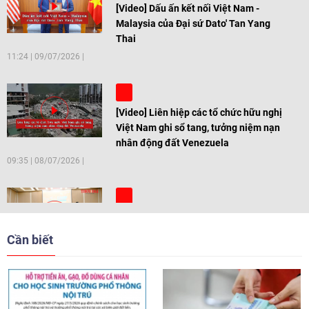
[Video] Dấu ấn kết nối Việt Nam -
Malaysia của Đại sứ Dato' Tan Yang
Thai
11:24
|
09/07/2026
[Video] Liên hiệp các tổ chức hữu nghị
Việt Nam ghi sổ tang, tưởng niệm nạn
nhân động đất Venezuela
09:35
|
08/07/2026
[Video] Trẻ em Đông Á cùng kiến tạo
giải pháp cho những thách thức chung
Cần biết
17:44
|
27/06/2026
[Video] Âm nhạc flamenco gắn kết văn