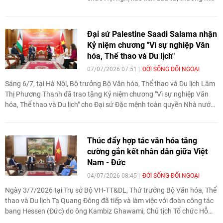
và du lịch, thu hút đông đảo doanh nghiệp,
hiệp hội và chính quyền địa phương của
vùng Ural tham dự. Sự kiện mở ra nhiều cơ
Đại sứ Palestine Saadi Salama nhận
hội hợp tác thực chất, đặc biệt trong các
Kỷ niệm chương "Vì sự nghiệp Văn
lĩnh vực đầu tư, thương mại và du lịch giữa
hóa, Thể thao và Du lịch"
hai địa phương.
07/07/2026 07:51
ĐỜI SỐNG ĐỐI NGOẠI
Sáng 6/7, tại Hà Nội, Bộ trưởng Bộ Văn hóa, Thể thao và Du lịch Lâm
Thị Phương Thanh đã trao tặng Kỷ niệm chương "Vì sự nghiệp Văn
hóa, Thể thao và Du lịch" cho Đại sứ Đặc mệnh toàn quyền Nhà nước
Palestine tại Việt Nam Saadi Salama.
Thúc đẩy hợp tác văn hóa tăng
cường gắn kết nhân dân giữa Việt
Nam - Đức
04/07/2026 08:45
ĐỜI SỐNG ĐỐI NGOẠI
Ngày 3/7/2026 tại Trụ sở Bộ VH-TT&DL, Thứ trưởng Bộ Văn hóa, Thể
thao và Du lịch Tạ Quang Đông đã tiếp và làm việc với đoàn công tác
bang Hessen (Đức) do ông Kambiz Ghawami, Chủ tịch Tổ chức Hỗ
trợ Đại học Thế giới Đức làm trưởng đoàn.