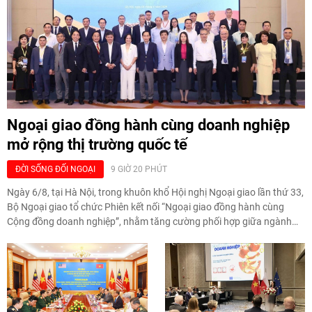
Ngoại giao đồng hành cùng doanh nghiệp
mở rộng thị trường quốc tế
ĐỜI SỐNG ĐỐI NGOẠI
9 GIỜ 20 PHÚT
Ngày 6/8, tại Hà Nội, trong khuôn khổ Hội nghị Ngoại giao lần thứ 33,
Bộ Ngoại giao tổ chức Phiên kết nối “Ngoại giao đồng hành cùng
Cộng đồng doanh nghiệp”, nhằm tăng cường phối hợp giữa ngành
ngoại giao và doanh nghiệp, hỗ trợ mở rộng thị trường, kết nối đối tác
và huy động nguồn lực phục vụ phát triển đất nước.