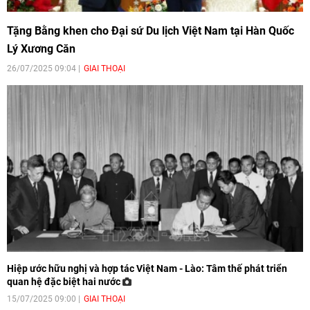
Tặng Bằng khen cho Đại sứ Du lịch Việt Nam tại Hàn Quốc
Lý Xương Căn
26/07/2025 09:04
GIAI THOẠI
Hiệp ước hữu nghị và hợp tác Việt Nam - Lào: Tâm thế phát triển
quan hệ đặc biệt hai nước
15/07/2025 09:00
GIAI THOẠI