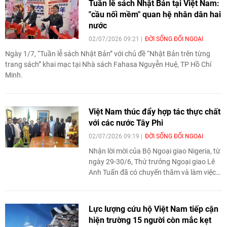
Tuần lễ sách Nhật Bản tại Việt Nam:
Pháp và Ban tổ chức Lễ hội Mùa hè Skopje
"cầu nối mềm" quan hệ nhân dân hai
tổ chức thành công sự kiện "Ngày Việt
nước
Nam tại Skopje 2026".
02/07/2026 09:21
ĐỜI SỐNG ĐỐI NGOẠI
Ngày 1/7, “Tuần lễ sách Nhật Bản” với chủ đề “Nhật Bản trên từng
trang sách” khai mạc tại Nhà sách Fahasa Nguyễn Huệ, TP Hồ Chí
Minh.
Việt Nam thúc đẩy hợp tác thực chất
với các nước Tây Phi
02/07/2026 09:19
ĐỜI SỐNG ĐỐI NGOẠI
Nhận lời mời của Bộ Ngoại giao Nigeria, từ
ngày 29-30/6, Thứ trưởng Ngoại giao Lê
Anh Tuấn đã có chuyến thăm và làm việc
tại thủ đô Abuja của Nigeria.
Lực lượng cứu hộ Việt Nam tiếp cận
hiện trường 15 người còn mắc kẹt