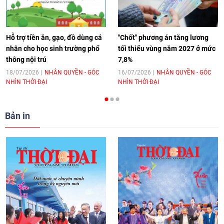
hoá Việt Nam - Tây Ban Nha
11:10
|
17/06/2026
Hỗ trợ tiền ăn, gạo, đồ dùng cá
"Chốt" phương án tăng lương
nhân cho học sinh trường phổ
tối thiểu vùng năm 2027 ở mức
thông nội trú
7,8%
[Video] Trao tặng Kỷ niệm chương "Vì
hòa bình, hữu nghị giữa các dân tộc"
18/07/2026
NHÂN QUYỀN - GÓC
16/07/2026
NHÂN QUYỀN - GÓC
NHÌN THỜI ĐẠI
NHÌN THỜI ĐẠI
cho Đại sứ Hungary tại Việt Nam
17:25
|
13/06/2026
Bản in
[Video] Nhân dân Việt Nam luôn trân
trọng tình cảm của nước Nga
08:02
|
13/06/2026
Video: Cơ hội giao lưu quốc tế cho học
sinh Việt Nam tại trại hè Artek