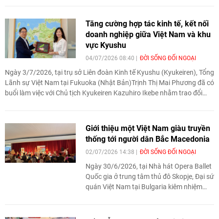
Tăng cường hợp tác kinh tế, kết nối
doanh nghiệp giữa Việt Nam và khu
vực Kyushu
04/07/2026 08:40
ĐỜI SỐNG ĐỐI NGOẠI
Ngày 3/7/2026, tại trụ sở Liên đoàn Kinh tế Kyushu (Kyukeiren), Tổng
Lãnh sự Việt Nam tại Fukuoka (Nhật Bản)Trịnh Thị Mai Phương đã có
buổi làm việc với Chủ tịch Kyukeiren Kazuhiro Ikebe nhằm trao đổi
các định hướng tăng cường hợp tác kinh tế, đầu tư và kết nối doanh
nghiệp giữa Việt Nam và khu vực Kyushu.
Giới thiệu một Việt Nam giàu truyền
thống tới người dân Bắc Macedonia
02/07/2026 14:38
ĐỜI SỐNG ĐỐI NGOẠI
Ngày 30/6/2026, tại Nhà hát Opera Ballet
Quốc gia ở trung tâm thủ đô Skopje, Đại sứ
quán Việt Nam tại Bulgaria kiêm nhiệm
Bắc Macedonia đã phối hợp với Hiệp hội
Du lịch Văn hóa Việt Nam tại châu Âu
(VNCT), Trung tâm Văn hóa Việt Nam tại