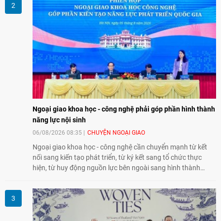
song phương.
Ngoại giao khoa học - công nghệ phải góp phần hình thành
năng lực nội sinh
06/08/2026 08:35
CHUYỆN NGOẠI GIAO
Ngoại giao khoa học - công nghệ cần chuyển mạnh từ kết
nối sang kiến tạo phát triển, từ ký kết sang tổ chức thực
hiện, từ huy động nguồn lực bên ngoài sang hình thành
năng lực nội sinh, qua đó góp phần đưa khoa học, công
nghệ, đổi mới sáng tạo và chuyển đổi số trở thành động lực
phát triển đất nước.