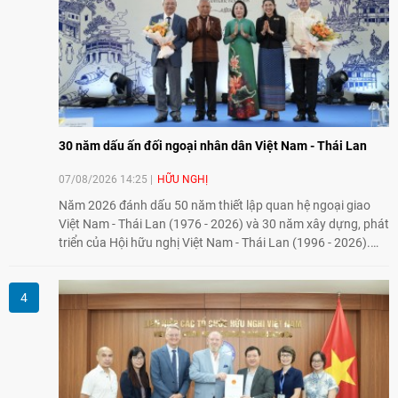
30 năm dấu ấn đối ngoại nhân dân Việt Nam - Thái Lan
07/08/2026 14:25
HỮU NGHỊ
Năm 2026 đánh dấu 50 năm thiết lập quan hệ ngoại giao
Việt Nam - Thái Lan (1976 - 2026) và 30 năm xây dựng, phát
triển của Hội hữu nghị Việt Nam - Thái Lan (1996 - 2026).
Trong dòng chảy quan hệ hai nước, Hội đã kiên trì vun đắp
tình hữu nghị, đồng thời từng bước mở rộng hoạt động từ
giao lưu truyền thống sang kết nối địa phương, doanh
nghiệp, giáo dục, văn hóa và thế hệ trẻ, góp phần tăng
cường sự hiểu biết và hợp tác giữa nhân dân hai nước.