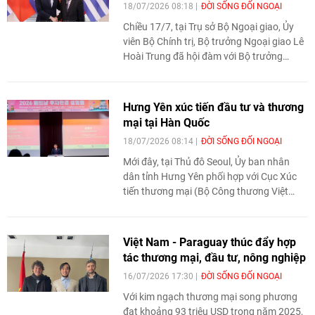
18/07/2026 08:18
ĐỜI SỐNG ĐỐI NGOẠI
Chiều 17/7, tại Trụ sở Bộ Ngoại giao, Ủy
viên Bộ Chính trị, Bộ trưởng Ngoại giao Lê
Hoài Trung đã hội đàm với Bộ trưởng
Ngoại giao Cộng hòa Hy Lạp George
Gerapetritis đang thăm chính thức Việt
Nam. Hai bên trao đổi các biện pháp nhằm
Hưng Yên xúc tiến đầu tư và thương
đưa quan hệ hữu nghị và hợp tác Việt
mại tại Hàn Quốc
Nam - Hy Lạp ngày càng phát triển thực
18/07/2026 08:14
ĐỜI SỐNG ĐỐI NGOẠI
chất, hiệu quả.
Mới đây, tại Thủ đô Seoul, Ủy ban nhân
dân tỉnh Hưng Yên phối hợp với Cục Xúc
tiến thương mại (Bộ Công thương Việt
Nam), Đại sứ quán Việt Nam tại Hàn Quốc,
Cơ quan Xúc tiến Thương mại và Đầu tư
Hàn Quốc (KOTRA) tổ chức Hội nghị xúc
Việt Nam - Paraguay thúc đẩy hợp
tiến đầu tư và thương mại tỉnh Hưng Yên.
tác thương mại, đầu tư, nông nghiệp
16/07/2026 17:30
ĐỜI SỐNG ĐỐI NGOẠI
Với kim ngạch thương mại song phương
đạt khoảng 93 triệu USD trong năm 2025,