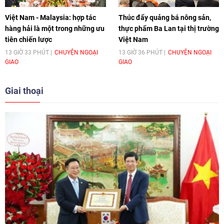
Việt Nam - Malaysia: hợp tác
Thúc đẩy quảng bá nông sản,
hàng hải là một trong những ưu
thực phẩm Ba Lan tại thị trường
tiên chiến lược
Việt Nam
13 GIỜ 33 PHÚT
CHUYỆN NGOẠI
13 GIỜ 36 PHÚT
CHUYỆN NGOẠI
GIAO
GIAO
Giai thoại