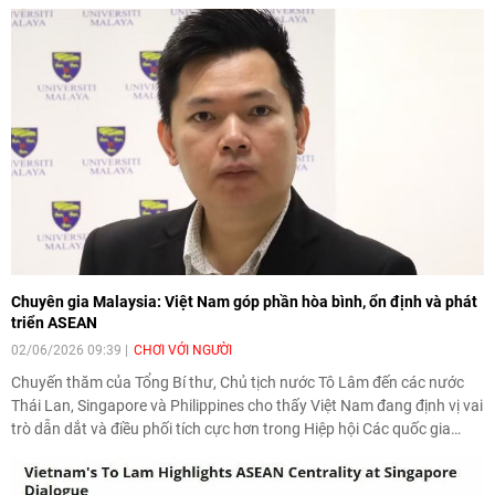
Chuyên gia Malaysia: Việt Nam góp phần hòa bình, ổn định và phát
triển ASEAN
02/06/2026 09:39
CHƠI VỚI NGƯỜI
Chuyến thăm của Tổng Bí thư, Chủ tịch nước Tô Lâm đến các nước
Thái Lan, Singapore và Philippines cho thấy Việt Nam đang định vị vai
trò dẫn dắt và điều phối tích cực hơn trong Hiệp hội Các quốc gia
Đông Nam Á (ASEAN). Đây là đánh giá được chuyên gia phân tích an
ninh chiến lược Collins Chong Yew Keat thuộc Đại học Malaya đưa ra