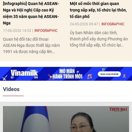
[Infographic] Quan hệ ASEAN-
Một số mốc thời gian quan
Nga và Hội nghị Cấp cao Kỷ
trọng sắp xếp, tổ chức lại thôn,
niệm 35 năm quan hệ ASEAN-
tổ dân phố
Nga
24-05-2026 09:47
INFOGRAPHIC
17-06-2026 14:52
INFOGRAPHIC
Ủy ban Nhân dân các tỉnh,
thành phố xây dựng Phương án
Quan hệ đối tác đối thoại
tổng thể sắp xếp, tổ chức lại
ASEAN-Nga được thiết lập năm
thôn, tổ dân phố hoàn thành
1991 và được nâng cấp lên
trước ngày 10/6/2026.
quan hệ Đối tác chiến lược năm
2018. Hai bên đã tổ chức 5 Hội
nghị Cấp cao vào các năm 2005,
2010, 2016, 2018, 2021.
Videos