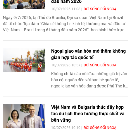
đầu năm 2026
10/07/2026 11:08
ĐỜI SỐNG ĐỐI NGOẠI
Ngày 9/7/2026, tại Thủ đô Brasília, Đại sứ quán Việt Nam tại Brazil
đã tổ chức Tọa đàm “Chia sẻ thông tin kinh tế, thương mại và đầu tư
Việt Nam – Brazil trong 6 tháng đầu năm 2026” theo hình thức trực
tiếp kết hợp trực tuyến, nhằm cập nhật tình hình hợp tác kinh tế song
phương, trao đổi về cơ hội thị trường, đồng thời thảo luận các khó
khăn, thách thức và định hướng thúc đẩy hợp tác trong thời gian tới.
Ngoại giao văn hóa mở thêm không
gian hợp tác quốc tế
10/07/2026 10:57
ĐỜI SỐNG ĐỐI NGOẠI
Không chỉ là cầu nối đưa những giá trị văn
hóa cội nguồn đến với bạn bè quốc tế,
ngoại giao văn hóa đang được Phú Thọ kỳ
vọng trở thành động lực thúc đẩy du lịch,
thu hút đầu tư và mở rộng hợp tác. Với
định hướng xây dựng chuỗi hoạt động
Việt Nam và Bulgaria thúc đẩy hợp
mang dấu ấn riêng, địa phương đang từng
tác du lịch theo hướng thực chất và
bước biến bản sắc văn hóa thành lợi thế
bền vững
trong quá trình hội nhập.
10/07/2026 10:10
ĐỜI SỐNG ĐỐI NGOẠI