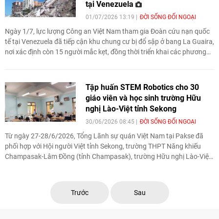
tại Venezuela
01/07/2026 13:19
ĐỜI SỐNG ĐỐI NGOẠI
Ngày 1/7, lực lượng Công an Việt Nam tham gia Đoàn cứu nạn quốc
tế tại Venezuela đã tiếp cận khu chung cư bị đổ sập ở bang La Guaira,
nơi xác định còn 15 người mắc kẹt, đồng thời triển khai các phương
án tìm kiếm, cứu nạn trong điều kiện hiện trường nhiều nguy hiểm.
Tập huấn STEM Robotics cho 30
giáo viên và học sinh trường Hữu
nghị Lào-Việt tỉnh Sekong
30/06/2026 08:45
ĐỜI SỐNG ĐỐI NGOẠI
Từ ngày 27-28/6/2026, Tổng Lãnh sự quán Việt Nam tại Pakse đã
phối hợp với Hội người Việt tỉnh Sekong, trường THPT Năng khiếu
Champasak-Lâm Đồng (tỉnh Champasak), trường Hữu nghị Lào-Việt
tỉnh Sekong tổ chức chương trình tập huấn STEM Robotics cho 30
giáo viên và học sinh trường Hữu nghị Lào-Việt tỉnh Sekong.
Trước
Sau