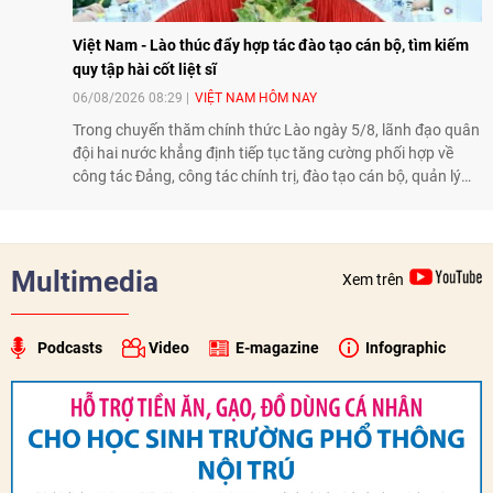
Việt Nam - Lào thúc đẩy hợp tác đào tạo cán bộ, tìm kiếm
quy tập hài cốt liệt sĩ
06/08/2026 08:29
VIỆT NAM HÔM NAY
Trong chuyến thăm chính thức Lào ngày 5/8, lãnh đạo quân
đội hai nước khẳng định tiếp tục tăng cường phối hợp về
công tác Đảng, công tác chính trị, đào tạo cán bộ, quản lý
biên giới và tìm kiếm, quy tập hài cốt liệt sĩ, góp phần làm
sâu sắc hơn quan hệ hữu nghị đặc biệt Việt Nam - Lào.
Multimedia
Xem trên
Podcasts
Video
E-magazine
Infographic