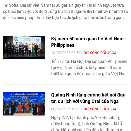
Tại Sofia, Đại sứ Việt Nam tại Bulgaria Nguyễn Thị Minh Nguyệt vừa
có buổi làm việc với Bộ trưởng Du lịch Bulgaria Ilin Dimitrov nhằm trao
đổi các biện pháp thúc đẩy hợp tác du lịch giữa hai nước trong giai
đoạn mới.
Kỷ niệm 50 năm quan hệ Việt Nam -
Philippines
10/07/2026 09:59
ĐỜI SỐNG ĐỐI NGOẠI
Tối 9/7, tại Hà Nội, Đại sứ quán Philippines
tại Việt Nam tổ chức lễ kỷ niệm 50 năm
thiết lập quan hệ ngoại giao giữa Việt Nam
và Philippines (12/7/1976 - 12/7/2026).
Sự kiện có sự tham dự của lãnh đạo Bộ
Ngoại giao Việt Nam, đại diện các cơ quan,
Quảng Ninh tăng cường kết nối đầu
tổ chức, doanh nghiệp cùng đông đảo bạn
tư, du lịch với vùng Ural của Nga
bè hai nước.
08/07/2026 15:03
ĐỜI SỐNG ĐỐI NGOẠI
Ngày 7/7, tại thành phố Yekaterinburg
(Liên bang Nga), tỉnh Quảng Ninh đã tổ
chức Hội nghị xúc tiến đầu tư, thương mại