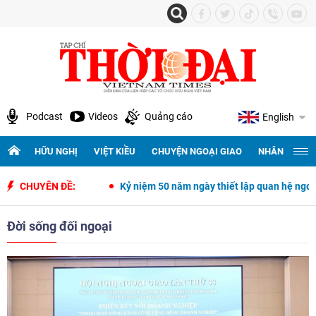
Podcast
Videos
Quảng cáo
English
HỮU NGHỊ
VIỆT KIỀU
CHUYỆN NGOẠI GIAO
NHÂN QUYỀN 
CHUYÊN ĐỀ:
Kỷ niệm 50 năm ngày thiết lập quan hệ ngoại giao Việt Nam
Đời sống đối ngoại