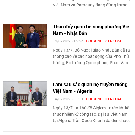
Việt Nam và Paraguay đang đứng trước
nhiều cơ hội mở rộng hợp tác trong các
lĩnh vực thương mại, đầu tư và nông
nghiệp. Sự bổ trợ giữa hai nền kinh tế cùng
Thúc đẩy quan hệ song phương Việt
những nỗ lực thúc đẩy kết nối doanh
Nam - Nhật Bản
nghiệp được kỳ vọng sẽ tạo động lực đưa
14/07/2026 15:52
ĐỜI SỐNG ĐỐI NGOẠI
quan hệ kinh tế song phương phát triển
mạnh mẽ hơn trong thời gian tới.
Ngày 13/7, Bộ Ngoại giao Nhật Bản đã ra
thông cáo về các hoạt động của Phó Thủ
tướng, Bộ trưởng Quốc phòng Phan Văn
Giang trong chuyến thăm Nhật Bản.
Làm sâu sắc quan hệ truyền thống
Việt Nam - Algeria
14/07/2026 09:30
ĐỜI SỐNG ĐỐI NGOẠI
Ngày 13/7, tại thủ đô Algiers, trước khi kết
thúc nhiệm kỳ công tác, Đại sứ Việt Nam
tại Algeria Trần Quốc Khánh đã đến chào
từ biệt và làm việc với lãnh đạo Đảng Mặt
trận Giải phóng Dân tộc (FLN) cầm quyền.