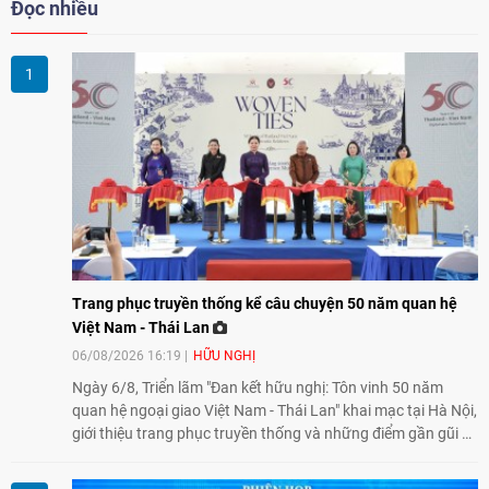
Đọc nhiều
Trang phục truyền thống kể câu chuyện 50 năm quan hệ
Việt Nam - Thái Lan
06/08/2026 16:19
HỮU NGHỊ
Ngày 6/8, Triển lãm "Đan kết hữu nghị: Tôn vinh 50 năm
quan hệ ngoại giao Việt Nam - Thái Lan" khai mạc tại Hà Nội,
giới thiệu trang phục truyền thống và những điểm gần gũi về
văn hóa giữa hai nước. Sự kiện cũng nhấn mạnh vai trò của
giao lưu nhân dân trong chặng đường nửa thế kỷ quan hệ