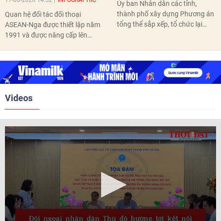
17-06-2026 14:52
INFOGRAPHIC
Ủy ban Nhân dân các tỉnh,
thành phố xây dựng Phương án
Quan hệ đối tác đối thoại
tổng thể sắp xếp, tổ chức lại
ASEAN-Nga được thiết lập năm
thôn, tổ dân phố hoàn thành
1991 và được nâng cấp lên
trước ngày 10/6/2026.
quan hệ Đối tác chiến lược năm
2018. Hai bên đã tổ chức 5 Hội
nghị Cấp cao vào các năm 2005,
2010, 2016, 2018, 2021.
Videos