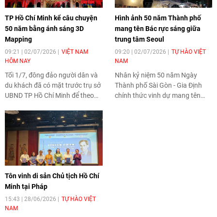
TP Hồ Chí Minh kể câu chuyện
Hình ảnh 50 năm Thành phố
50 năm bằng ánh sáng 3D
mang tên Bác rực sáng giữa
Mapping
trung tâm Seoul
09:21 | 02/07/2026
VIỆT NAM
09:20 | 02/07/2026
TỰ HÀO VIỆT
HÔM NAY
NAM
Tối 1/7, đông đảo người dân và
Nhân kỷ niệm 50 năm Ngày
du khách đã có mặt trước trụ sở
Thành phố Sài Gòn - Gia Định
UBND TP Hồ Chí Minh để theo
chính thức vinh dự mang tên
dõi chương trình trình diễn nghệ
Chủ tịch Hồ Chí Minh (2/7/1976
thuật kết hợp trình chiếu công
- 2/7/2026), hình ảnh về TP Hồ
nghệ 3D Mapping. Hoạt động do
Chí Minh được trình chiếu trên
Sở Văn hóa và Thể thao TP Hồ
các màn hình điện tử cỡ lớn tại
Chí Minh tổ chức, phục vụ miễn
trung tâm thủ đô Seoul (Hàn
phí trong hai ngày 1 và 2/7, từ
Quốc).
19 giờ 30 phút đến 21 giờ.
Tôn vinh di sản Chủ tịch Hồ Chí
Minh tại Pháp
15:43 | 28/06/2026
TỰ HÀO VIỆT
NAM