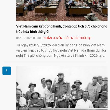
Việt Nam cam kết đồng hành, đóng góp tích cực cho phong
trào hòa bình thế giới
05/08/2026 09:30
NHÂN QUYỀN - GÓC NHÌN THỜI ĐẠI
Từ ngày 02-07/8/2026, đại diện Ủy ban Hòa bình Việt Nam
và Liên hiệp các tổ chức hữu nghị Việt Nam đã tham dự Hội
nghị Thế giới chống bom Nguyên tử và Khinh khí 2026 tại
thành phố Hiroshima, Nhật Bản, tiếp tục khẳng định cam kết
đồng hành cùng với phong trào hoà bình của nhân dân
Nhật Bản và thế giới ủng hộ giải trừ vũ khí hạt nhân của Việt
Nam.