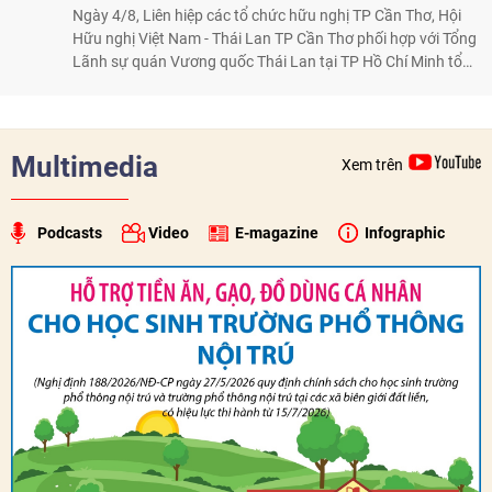
Ngày 4/8, Liên hiệp các tổ chức hữu nghị TP Cần Thơ, Hội
Hữu nghị Việt Nam - Thái Lan TP Cần Thơ phối hợp với Tổng
Lãnh sự quán Vương quốc Thái Lan tại TP Hồ Chí Minh tổ
chức họp mặt kỷ niệm 50 năm thiết lập quan hệ ngoại giao
Việt Nam - Thái Lan (1976-2026). Tại đây, nhấn mạnh vai trò
của giao lưu nhân dân, Tổng Lãnh sự Thái Lan cho biết các
hoạt động trao đổi về văn hóa, giáo dục, du lịch, ẩm thực,
Multimedia
Xem trên
nghệ thuật và giao lưu thanh niên đã góp phần đưa quan hệ
Thái Lan - Việt Nam ngày càng gắn bó, gần gũi.
Podcasts
Video
E-magazine
Infographic