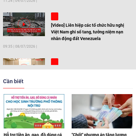
11:24
|
09/07/2026
[Video] Liên hiệp các tổ chức hữu nghị
Việt Nam ghi sổ tang, tưởng niệm nạn
nhân động đất Venezuela
09:35
|
08/07/2026
[Video] Trẻ em Đông Á cùng kiến tạo
giải pháp cho những thách thức chung
Cần biết
17:44
|
27/06/2026
[Video] Âm nhạc flamenco gắn kết văn
hoá Việt Nam - Tây Ban Nha
11:10
|
17/06/2026
Hỗ trợ tiền ăn, gạo, đồ dùng cá
"Chốt" phương án tăng lương