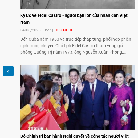
Ký ức về Fidel Castro - người bạn lớn của nhân dân Việt
Nam
04/08/2026 10:27
HỮU NGHỊ
Đến Cuba năm 1963 và trực tiếp tháp tùng, phối hợp phiên
dịch trong chuyến Chủ tịch Fidel Castro thăm vùng giải
phóng Quảng Trị năm 1973, ông Nguyễn Xuân Phong,
nguyên Vụ trưởng Vụ Châu Mỹ (Bộ Ngoại giao) kể lại những
hình ảnh không phai về người bạn lớn thủy chung, tận tụy
của nhân dân Việt Nam.
Bộ Chính trị ban hành Nghị quyết về công tác người Việt