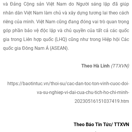
và Đảng Cộng sản Việt Nam do Người sáng lập đã giúp
nhân dân Việt Nam làm chủ và xây dựng tương lai theo cách
riêng của mình. Việt Nam cũng đang đóng vai trò quan trọng
góp phần bảo vệ độc lập và chủ quyền của tất cả các quốc
gia trong Liên hợp quốc (LHQ) cũng như trong Hiệp hội Các
quốc gia Đông Nam Á (ASEAN).
Theo Hà Linh
(TTXVN)
https://baotintuc.vn/thoi-su/cac-dan-toc-ton-vinh-cuoc-doi-
va-su-nghiep-vi-dai-cua-chu-tich-ho-chi-minh-
20230516151037419.htm
Theo Báo Tin Tức/ TTXVN