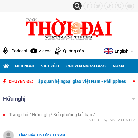
Podcast
Videos
Quảng cáo
English
HỮU NGHỊ
VIỆT KIỀU
CHUYỆN NGOẠI GIAO
NHÂN QUYỀN 
y thiết lập quan hệ ngoại giao Việt Nam - Philippines
CHUYÊN ĐỀ:
500 ngày đ
Hữu nghị
Trang chủ
Hữu nghị
Bốn phương kết bạn
21:03 | 16/05/2023 GMT+7
Theo Báo Tin Tức/ TTXVN