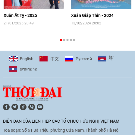
[Video] Đối ngoại nhân dân Thủ đô
hướng tới kết nối hiệu quả nguồn lực
người Việt Nam ở nước ngoài
Xuân Ất Tỵ - 2025
Xuân Giáp Thìn - 2024
16:58
|
10/06/2026
21/01/2025 20:49
13/02/2024 20:02
[Video] Plan International đồng hành
cùng thanh thiếu nhi tiên phong ứng
ខ្មែរ
English
Pусский
中文
phó với biến đổi khí hậu
ພາ​ສາ​ລາວ
17:07
|
09/06/2026
[Video] Lào dành ưu tiên hàng đầu cho
quan hệ với Việt Nam
11:01
|
09/06/2026
DIỄN ĐÀN CỦA LIÊN HIỆP CÁC TỔ CHỨC HỮU NGHỊ VIỆT NAM
Tòa soạn: Số 61 Bà Triệu, phường Cửa Nam, Thành phố Hà Nội
[Video] Doanh nghiệp Hoa Kỳ hỗ trợ