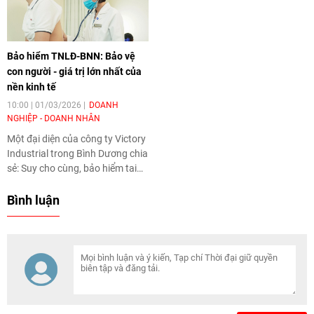
của nền kinh tế, đó là con người.
Bảo hiểm TNLĐ-BNN: Bảo vệ
con người - giá trị lớn nhất của
nền kinh tế
10:00 | 01/03/2026
DOANH
NGHIỆP - DOANH NHÂN
Một đại diện của công ty Victory
Industrial trong Bình Dương chia
sẻ: Suy cho cùng, bảo hiểm tai
nạn lao động, bệnh nghề nghiệp
(TNLĐ – BNN) không chỉ là
Bình luận
chính sách an sinh, mà còn là
cam kết bảo vệ giá trị lớn nhất
của nền kinh tế, đó là con người.