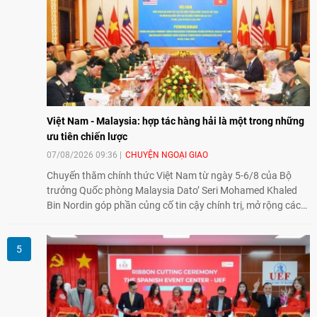
và mở rộng hợp tác phát triển giữa hai nước.
Việt Nam - Malaysia: hợp tác hàng hải là một trong những
ưu tiên chiến lược
07/08/2026 09:36
CHUYỆN NGOẠI GIAO
Chuyến thăm chính thức Việt Nam từ ngày 5-6/8 của Bộ
trưởng Quốc phòng Malaysia Dato’ Seri Mohamed Khaled
Bin Nordin góp phần củng cố tin cậy chính trị, mở rộng các
lĩnh vực hợp tác và thúc đẩy quan hệ quốc phòng Việt Nam -
Malaysia theo hướng ngày càng thực chất.