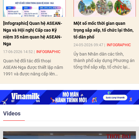
[Infographic] Quan hệ ASEAN-
Một số mốc thời gian quan
Nga và Hội nghị Cấp cao Kỷ
trọng sắp xếp, tổ chức lại thôn,
niệm 35 năm quan hệ ASEAN-
tổ dân phố
Nga
24-05-2026 09:47
INFOGRAPHIC
17-06-2026 14:52
INFOGRAPHIC
Ủy ban Nhân dân các tỉnh,
thành phố xây dựng Phương án
Quan hệ đối tác đối thoại
tổng thể sắp xếp, tổ chức lại
ASEAN-Nga được thiết lập năm
thôn, tổ dân phố hoàn thành
1991 và được nâng cấp lên
trước ngày 10/6/2026.
quan hệ Đối tác chiến lược năm
2018. Hai bên đã tổ chức 5 Hội
nghị Cấp cao vào các năm 2005,
2010, 2016, 2018, 2021.
Videos