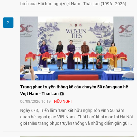
triển của Hội hữu nghị Việt Nam - Thái Lan (1996 - 2026).
Trong dòng chảy quan hệ hai nước, Hội đã kiên trì vun đắp
tình hữu nghị, đồng thời từng bước mở rộng hoạt động từ
giao lưu truyền thống sang kết nối địa phương, doanh
nghiệp, giáo dục, văn hóa và thế hệ trẻ, góp phần tăng
cường sự hiểu biết và hợp tác giữa nhân dân hai nước.
Trang phục truyền thống kể câu chuyện 50 năm quan hệ
Việt Nam - Thái Lan
06/08/2026 16:19
HỮU NGHỊ
Ngày 6/8, Triển lãm "Đan kết hữu nghị: Tôn vinh 50 năm
quan hệ ngoại giao Việt Nam - Thái Lan" khai mạc tại Hà Nội,
giới thiệu trang phục truyền thống và những điểm gần gũi về
văn hóa giữa hai nước. Sự kiện cũng nhấn mạnh vai trò của
giao lưu nhân dân trong chặng đường nửa thế kỷ quan hệ