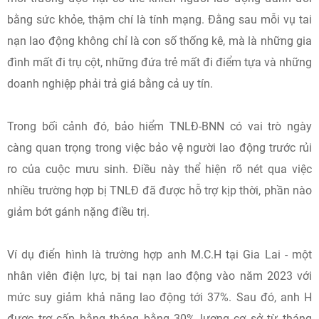
bằng sức khỏe, thậm chí là tính mạng. Đằng sau mỗi vụ tai
nạn lao động không chỉ là con số thống kê, mà là những gia
đình mất đi trụ cột, những đứa trẻ mất đi điểm tựa và những
doanh nghiệp phải trả giá bằng cả uy tín.
Trong bối cảnh đó, bảo hiểm TNLĐ-BNN có vai trò ngày
càng quan trọng trong việc bảo vệ người lao động trước rủi
ro của cuộc mưu sinh. Điều này thể hiện rõ nét qua việc
nhiều trường hợp bị TNLĐ đã được hỗ trợ kịp thời, phần nào
giảm bớt gánh nặng điều trị.
Ví dụ điển hình là trường hợp anh M.C.H tại Gia Lai - một
nhân viên điện lực, bị tai nạn lao động vào năm 2023 với
mức suy giảm khả năng lao động tới 37%. Sau đó, anh H
được trợ cấp hằng tháng bằng 30% lương cơ sở từ tháng