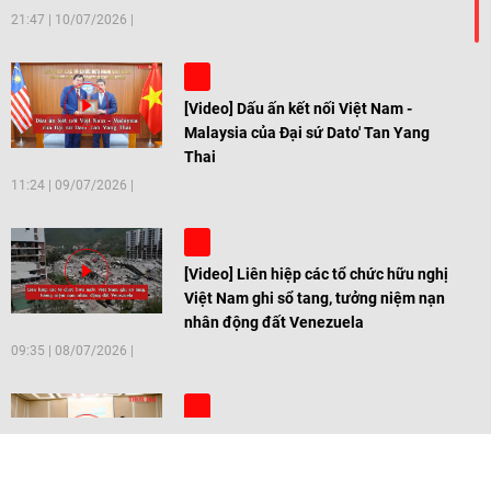
21:47
|
10/07/2026
[Video] Dấu ấn kết nối Việt Nam -
Malaysia của Đại sứ Dato' Tan Yang
Thai
11:24
|
09/07/2026
[Video] Liên hiệp các tổ chức hữu nghị
Việt Nam ghi sổ tang, tưởng niệm nạn
nhân động đất Venezuela
09:35
|
08/07/2026
[Video] Trẻ em Đông Á cùng kiến tạo
giải pháp cho những thách thức chung