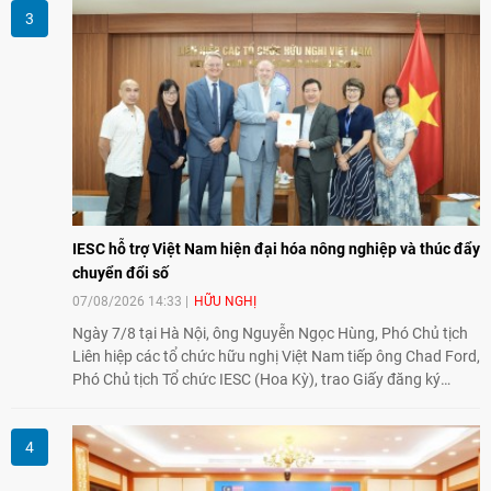
song phương.
IESC hỗ trợ Việt Nam hiện đại hóa nông nghiệp và thúc đẩy
chuyển đổi số
07/08/2026 14:33
HỮU NGHỊ
Ngày 7/8 tại Hà Nội, ông Nguyễn Ngọc Hùng, Phó Chủ tịch
Liên hiệp các tổ chức hữu nghị Việt Nam tiếp ông Chad Ford,
Phó Chủ tịch Tổ chức IESC (Hoa Kỳ), trao Giấy đăng ký
thành lập Văn phòng Đại diện của IESC tại Việt Nam và trao
đổi về định hướng triển khai Dự án "Mở rộng Thương mại
Nông nghiệp và An toàn thực phẩm Hoa Kỳ - Việt Nam",
hướng tới thúc đẩy chuyển đổi số, hiện đại hóa nông nghiệp