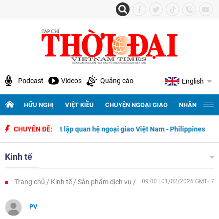
Podcast
Videos
Quảng cáo
English
HỮU NGHỊ
VIỆT KIỀU
CHUYỆN NGOẠI GIAO
NHÂN QUYỀN 
ày thiết lập quan hệ ngoại giao Việt Nam - Philippines
CHUYÊN ĐỀ:
500 ngày 
Kinh tế
Trang chủ
Kinh tế
Sản phẩm dịch vụ
09:00 | 01/02/2026 GMT+7
PV