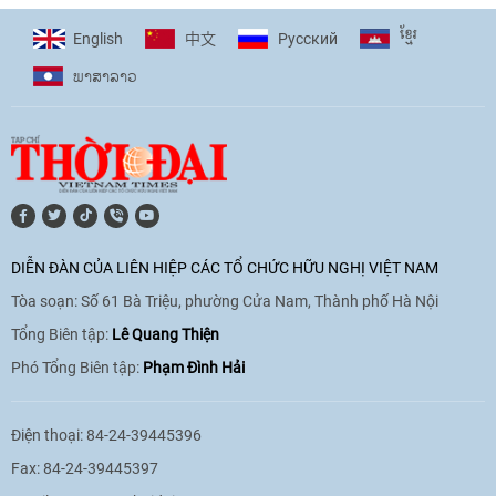
17:44
|
27/06/2026
ខ្មែរ
English
Pусский
中文
ພາ​ສາ​ລາວ
[Video] Âm nhạc flamenco gắn kết văn
hoá Việt Nam - Tây Ban Nha
11:10
|
17/06/2026
[Video] Trao tặng Kỷ niệm chương "Vì
hòa bình, hữu nghị giữa các dân tộc"
DIỄN ĐÀN CỦA LIÊN HIỆP CÁC TỔ CHỨC HỮU NGHỊ VIỆT NAM
cho Đại sứ Hungary tại Việt Nam
Tòa soạn: Số 61 Bà Triệu, phường Cửa Nam, Thành phố Hà Nội
17:25
|
13/06/2026
Tổng Biên tập:
Lê Quang Thiện
Phó Tổng Biên tập:
Phạm Đình Hải
[Video] Nhân dân Việt Nam luôn trân
trọng tình cảm của nước Nga
Điện thoại: 84-24-39445396
08:02
|
13/06/2026
Fax: 84-24-39445397