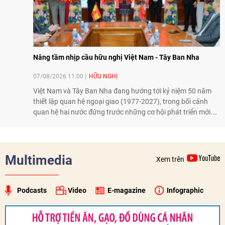
Nâng tầm nhịp cầu hữu nghị Việt Nam - Tây Ban Nha
07/08/2026 11:00
HỮU NGHỊ
Việt Nam và Tây Ban Nha đang hướng tới kỷ niệm 50 năm
thiết lập quan hệ ngoại giao (1977-2027), trong bối cảnh
quan hệ hai nước đứng trước những cơ hội phát triển mới.
Cùng với đối ngoại Đảng và ngoại giao Nhà nước, đối ngoại
nhân dân có vai trò quan trọng trong việc củng cố nền tảng
xã hội, tăng cường hiểu biết, tin cậy và gắn bó giữa nhân
dân hai nước.
Multimedia
Xem trên
Podcasts
Video
E-magazine
Infographic