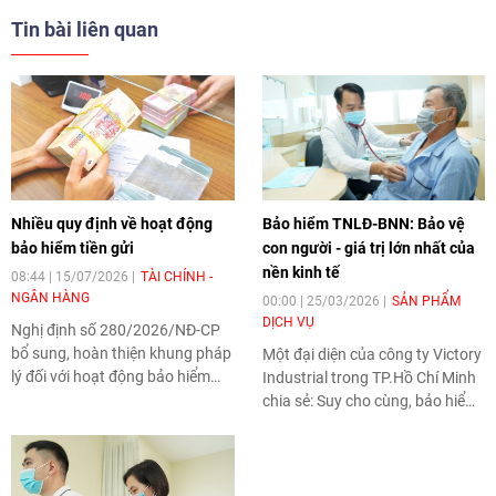
Tin bài liên quan
Nhiều quy định về hoạt động
Bảo hiểm TNLĐ-BNN: Bảo vệ
bảo hiểm tiền gửi
con người - giá trị lớn nhất của
nền kinh tế
08:44 | 15/07/2026
TÀI CHÍNH -
NGÂN HÀNG
00:00 | 25/03/2026
SẢN PHẨM
DỊCH VỤ
Nghị định số 280/2026/NĐ-CP
bổ sung, hoàn thiện khung pháp
Một đại diện của công ty Victory
lý đối với hoạt động bảo hiểm
Industrial trong TP.Hồ Chí Minh
tiền gửi, quy định rõ cơ chế chi
chia sẻ: Suy cho cùng, bảo hiểm
trả và trách nhiệm của các cơ
tai nạn lao động, bệnh nghề
quan liên quan.
nghiệp (TNLĐ - BNN) không chỉ
là chính sách an sinh, mà còn là
cam kết bảo vệ giá trị lớn nhất