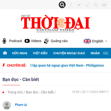
Podcast
Videos
Quảng cáo
English
HỮU NGHỊ
VIỆT KIỀU
CHUYỆN NGOẠI GIAO
NHÂN QUYỀN 
 ngày thiết lập quan hệ ngoại giao Việt Nam - Philippines
CHUYÊN ĐỀ:
500 ngà
Bạn đọc - Cần biết
Trang chủ
Bạn đọc - Cần biết
10:09 | 20/11/2023 GMT+7
Phạm Lý