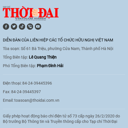
hoá Việt Nam - Tây Ban Nha
11:10
|
17/06/2026
[Video] Trao tặng Kỷ niệm chương "Vì
hòa bình, hữu nghị giữa các dân tộc"
DIỄN ĐÀN CỦA LIÊN HIỆP CÁC TỔ CHỨC HỮU NGHỊ VIỆT NAM
cho Đại sứ Hungary tại Việt Nam
Tòa soạn: Số 61 Bà Triệu, phường Cửa Nam, Thành phố Hà Nội
17:25
|
13/06/2026
Tổng Biên tập:
Lê Quang Thiện
Phó Tổng Biên tập:
Phạm Đình Hải
[Video] Nhân dân Việt Nam luôn trân
trọng tình cảm của nước Nga
Điện thoại: 84-24-39445396
08:02
|
13/06/2026
Fax: 84-24-39445397
Email:
toasoan@thoidai.com.vn
Video: Cơ hội giao lưu quốc tế cho học
Giấy phép hoạt động báo chí điện tử số 73 cấp ngày 26/2/2020 do
sinh Việt Nam tại trại hè Artek
Bộ trưởng Bộ Thông tin và Truyền thông cấp cho Tạp chí Thời Đại
14:41
|
12/06/2026