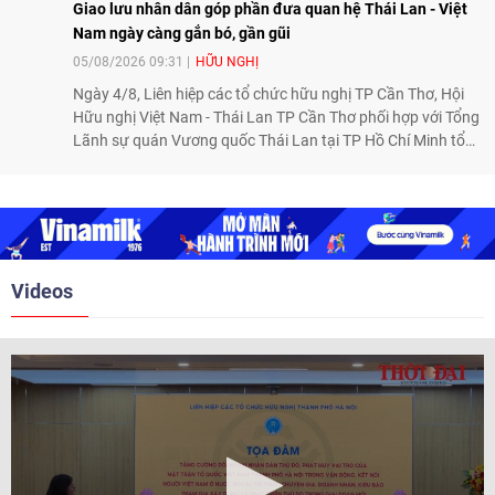
Giao lưu nhân dân góp phần đưa quan hệ Thái Lan - Việt
Nam ngày càng gắn bó, gần gũi
05/08/2026 09:31
HỮU NGHỊ
Ngày 4/8, Liên hiệp các tổ chức hữu nghị TP Cần Thơ, Hội
Hữu nghị Việt Nam - Thái Lan TP Cần Thơ phối hợp với Tổng
Lãnh sự quán Vương quốc Thái Lan tại TP Hồ Chí Minh tổ
chức họp mặt kỷ niệm 50 năm thiết lập quan hệ ngoại giao
Việt Nam - Thái Lan (1976-2026). Tại đây, nhấn mạnh vai trò
của giao lưu nhân dân, Tổng Lãnh sự Thái Lan cho biết các
hoạt động trao đổi về văn hóa, giáo dục, du lịch, ẩm thực,
nghệ thuật và giao lưu thanh niên đã góp phần đưa quan hệ
Thái Lan - Việt Nam ngày càng gắn bó, gần gũi.
Videos