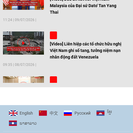
Malaysia của Đại sứ Dato' Tan Yang
Thai
11:24
|
09/07/2026
[Video] Liên hiệp các tổ chức hữu nghị
Việt Nam ghi sổ tang, tưởng niệm nạn
nhân động đất Venezuela
09:35
|
08/07/2026
[Video] Trẻ em Đông Á cùng kiến tạo
giải pháp cho những thách thức chung
17:44
|
27/06/2026
ខ្មែរ
English
Pусский
中文
ພາ​ສາ​ລາວ
[Video] Âm nhạc flamenco gắn kết văn