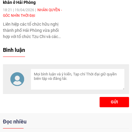
khăn ở Hải Phòng
của nhiều sinh viên quốc tế, đặc
biệt là sinh viên các nước
18:21 | 19/04/2026
NHÂN QUYỀN -
ASEAN, nhờ chất lượng đào tạo,
GÓC NHÌN THỜI ĐẠI
môi trường học tập hiện đại và
Liên hiệp các tổ chức hữu nghị
nhiều chính sách học bổng hấp
thành phố Hải Phòng vừa phối
dẫn.
hợp với tổ chức Tzu Chi và các
đơn vị liên quan tổ chức chương
trình trao 700 suất học bổng
Bình luận
cho học sinh, sinh viên có hoàn
cảnh khó khăn trên địa bàn khu
vực phía Tây thành phố.
GỬI
Đọc nhiều