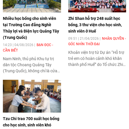
Nhiều học bổng cho sinh viên
Zhi Shan hỗ trợ 248 suất học
tại Trường Cao đẳng Nghề
bổng, 3 thư viện cho học sinh,
Thủy lợi và Điện lực Quảng Tây
sinh viên ở Huế
(Trung Quốc)
09:51 | 21/04/2026
NHÂN QUYỀN -
GÓC NHÌN THỜI ĐẠI
14:23 | 04/08/2026
BẠN ĐỌC -
CẦN BIẾT
Khoản viện trợ từ Dự án “Hỗ trợ
trẻ em có hoàn cảnh khó khăn
Nam Ninh, thủ phủ Khu tự trị
thành phố Huế” do Tổ chức Zhi
dân tộc Choang Quảng Tây
Shan Foundation (Đài Loan -
(Trung Quốc), không chỉ là cửa
Trung Quốc) tài trợ có tổng giá
ngõ kết nối Trung Quốc với
trị 1,5 tỷ đồng (tương đương
ASEAN mà còn là trung tâm
59.873 USD) tập trung vào các
phát triển mạnh về năng lượng
nội dung: hỗ trợ giáo dục, cải
xanh, thủy lợi và thủy điện. Tại
thiện điều kiện học tập, phát
đây, Trường Cao đẳng Nghề
triển văn hóa đọc và nâng cao
Thủy lợi và Điện lực Quảng Tây
kỹ năng cho học sinh.
(Guangxi College of Water
Tzu Chi trao 700 suất học bổng
Resources and Electric Power -
cho học sinh, sinh viên khó
GCWE) đang trở thành điểm đến