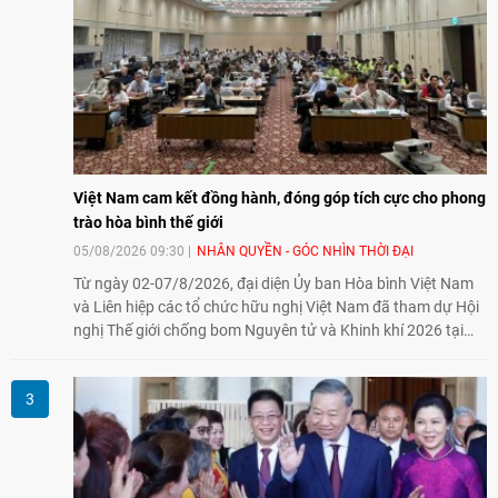
Việt Nam cam kết đồng hành, đóng góp tích cực cho phong
trào hòa bình thế giới
05/08/2026 09:30
NHÂN QUYỀN - GÓC NHÌN THỜI ĐẠI
Từ ngày 02-07/8/2026, đại diện Ủy ban Hòa bình Việt Nam
và Liên hiệp các tổ chức hữu nghị Việt Nam đã tham dự Hội
nghị Thế giới chống bom Nguyên tử và Khinh khí 2026 tại
thành phố Hiroshima, Nhật Bản, tiếp tục khẳng định cam kết
đồng hành cùng với phong trào hoà bình của nhân dân
Nhật Bản và thế giới ủng hộ giải trừ vũ khí hạt nhân của Việt
Nam.