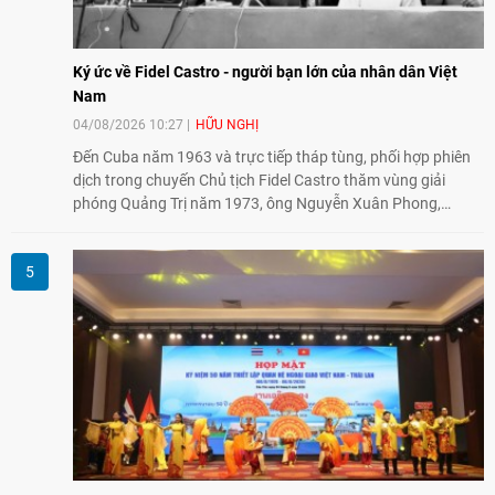
Ký ức về Fidel Castro - người bạn lớn của nhân dân Việt
Nam
04/08/2026 10:27
HỮU NGHỊ
Đến Cuba năm 1963 và trực tiếp tháp tùng, phối hợp phiên
dịch trong chuyến Chủ tịch Fidel Castro thăm vùng giải
phóng Quảng Trị năm 1973, ông Nguyễn Xuân Phong,
nguyên Vụ trưởng Vụ Châu Mỹ (Bộ Ngoại giao) kể lại những
hình ảnh không phai về người bạn lớn thủy chung, tận tụy
của nhân dân Việt Nam.