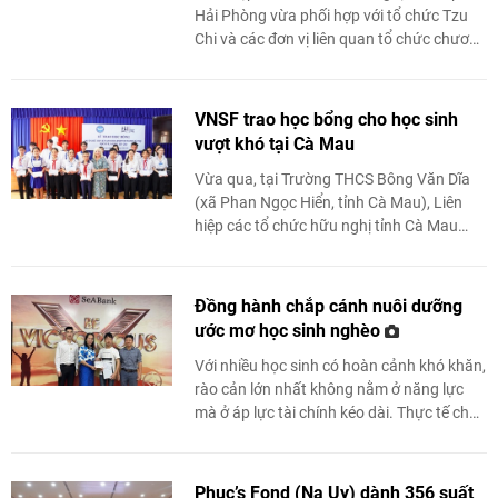
Hải Phòng vừa phối hợp với tổ chức Tzu
Chi và các đơn vị liên quan tổ chức chương
trình trao 700 suất học bổng cho ...
VNSF trao học bổng cho học sinh
vượt khó tại Cà Mau
Vừa qua, tại Trường THCS Bông Văn Dĩa
(xã Phan Ngọc Hiển, tỉnh Cà Mau), Liên
hiệp các tổ chức hữu nghị tỉnh Cà Mau
phối hợp với chính quyền địa phương và Tổ
chức ...
Đồng hành chắp cánh nuôi dưỡng
ước mơ học sinh nghèo
Với nhiều học sinh có hoàn cảnh khó khăn,
rào cản lớn nhất không nằm ở năng lực
mà ở áp lực tài chính kéo dài. Thực tế cho
thấy, sự đồng hành của nhiều ...
Phuc’s Fond (Na Uy) dành 356 suất