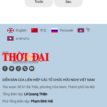
Trước
Sau
ខ្មែរ
English
Pусский
中文
ພາ​ສາ​ລາວ
DIỄN ĐÀN CỦA LIÊN HIỆP CÁC TỔ CHỨC HỮU NGHỊ VIỆT NAM
Tòa soạn: Số 61 Bà Triệu, phường Cửa Nam, Thành phố Hà Nội
Tổng Biên tập:
Lê Quang Thiện
Phó Tổng Biên tập:
Phạm Đình Hải