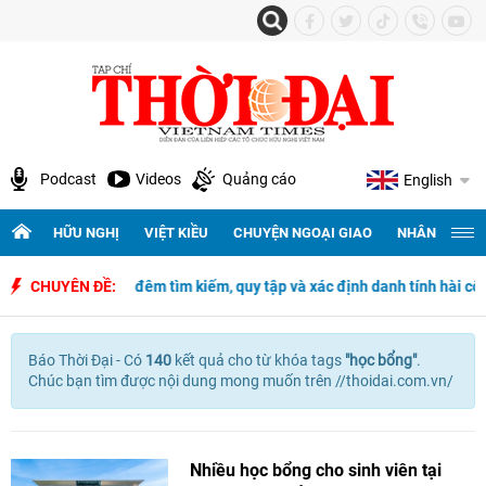
Podcast
Videos
Quảng cáo
English
HỮU NGHỊ
VIỆT KIỀU
CHUYỆN NGOẠI GIAO
NHÂN QUYỀN 
es
CHUYÊN ĐỀ:
500 ngày đêm tìm kiếm, quy tập và xác định danh tính hài cốt liệ
Báo Thời Đại - Có
140
kết quả cho
từ khóa tags
"
học bổng"
.
Chúc bạn tìm được nội dung mong muốn trên //thoidai.com.vn/
Nhiều học bổng cho sinh viên tại