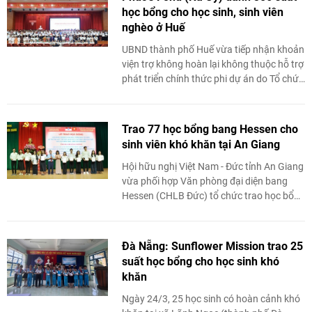
học bổng cho học sinh, sinh viên
nghèo ở Huế
UBND thành phố Huế vừa tiếp nhận khoản
viện trợ không hoàn lại không thuộc hỗ trợ
phát triển chính thức phi dự án do Tổ chức
Phuc’s Fond (Na Uy) tài trợ trị giá ...
Trao 77 học bổng bang Hessen cho
sinh viên khó khăn tại An Giang
Hội hữu nghị Việt Nam - Đức tỉnh An Giang
vừa phối hợp Văn phòng đại diện bang
Hessen (CHLB Đức) tổ chức trao học bổng
bang Hessen và học bổng "Vun bồi khát
vọng ...
Đà Nẵng: Sunflower Mission trao 25
suất học bổng cho học sinh khó
khăn
Ngày 24/3, 25 học sinh có hoàn cảnh khó