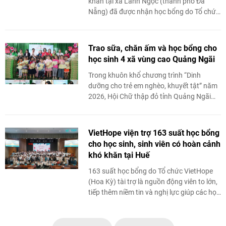
khăn tại xã Lãnh Ngọc (thành phố Đà
Nẵng) đã được nhận học bổng do Tổ chức
Sunflower Mission (Hoa Kỳ) tài trợ, thông
qua phối ...
Trao sữa, chăn ấm và học bổng cho
học sinh 4 xã vùng cao Quảng Ngãi
Trong khuôn khổ chương trình “Dinh
dưỡng cho trẻ em nghèo, khuyết tật” năm
2026, Hội Chữ thập đỏ tỉnh Quảng Ngãi
vừa phối hợp 4 xã: Sơn Linh, Đăk Rve, Sơn
Mai, Thiện Tín ...
VietHope viện trợ 163 suất học bổng
cho học sinh, sinh viên có hoàn cảnh
khó khăn tại Huế
163 suất học bổng do Tổ chức VietHope
(Hoa Kỳ) tài trợ là nguồn động viên to lớn,
tiếp thêm niềm tin và nghị lực giúp các học
sinh, sinh viên có hoàn cảnh khó ...