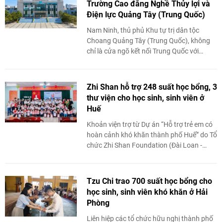
Trường Cao đẳng Nghề Thủy lợi và
Điện lực Quảng Tây (Trung Quốc)
Nam Ninh, thủ phủ Khu tự trị dân tộc
Choang Quảng Tây (Trung Quốc), không
chỉ là cửa ngõ kết nối Trung Quốc với
ASEAN mà còn là trung tâm phát triển
mạnh về năng ...
Zhi Shan hỗ trợ 248 suất học bổng, 3
thư viện cho học sinh, sinh viên ở
Huế
Khoản viện trợ từ Dự án “Hỗ trợ trẻ em có
hoàn cảnh khó khăn thành phố Huế” do Tổ
chức Zhi Shan Foundation (Đài Loan -
Trung Quốc) tài trợ có tổng giá trị ...
Tzu Chi trao 700 suất học bổng cho
học sinh, sinh viên khó khăn ở Hải
Phòng
Liên hiệp các tổ chức hữu nghị thành phố