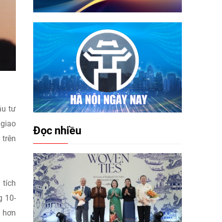
ầu tư
 giao
Đọc nhiều
 trên
 tích
g 10-
h hơn