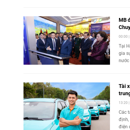
cho 
MB đ
Chuy
00:00 
Tại 
gia s
nước 
nguyê
Tài 
trun
13:20 
Các t
định,
điện 