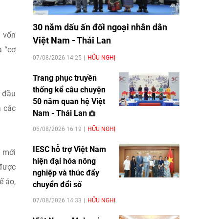
30 năm dấu ấn đối ngoại nhân dân
ị vốn
Việt Nam - Thái Lan
à “cơ
07/08/2026 14:25
HỮU NGHỊ
Trang phục truyền
thống kể câu chuyện
h đầu
50 năm quan hệ Việt
a các
Nam - Thái Lan
06/08/2026 16:19
HỮU NGHỊ
IESC hỗ trợ Việt Nam
m mới
hiện đại hóa nông
 được
nghiệp và thúc đẩy
ế ảo,
chuyển đổi số
07/08/2026 14:33
HỮU NGHỊ