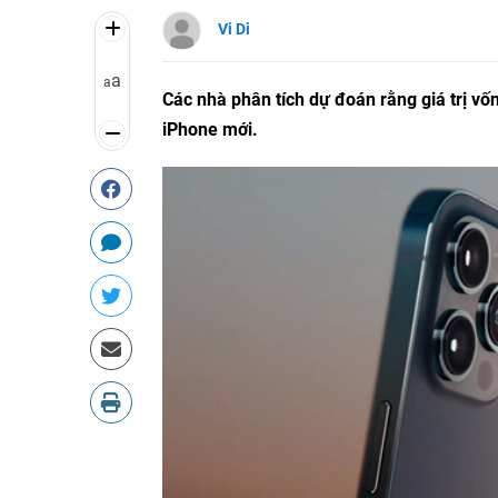
Vi Di
a
a
Các nhà phân tích dự đoán rằng giá trị vố
iPhone mới.