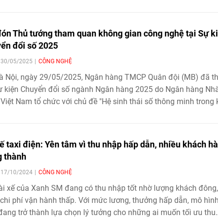
ngành công nghệ nước nhà.
ón Thủ tướng tham quan không gian công nghệ tại Sự k
ển đổi số 2025
| 30/05/2025
CÔNG NGHỆ
Hà Nội, ngày 29/05/2025, Ngân hàng TMCP Quân đội (MB) đã 
ự kiện Chuyển đổi số ngành Ngân hàng 2025 do Ngân hàng Nh
Việt Nam tổ chức với chủ đề "Hệ sinh thái số thông minh trong 
n mới".
xế taxi điện: Yên tâm vì thu nhập hấp dẫn, nhiều khách h
g thành
| 17/10/2024
CÔNG NGHỆ
ài xế của Xanh SM đang có thu nhập tốt nhờ lượng khách đông,
 chi phí vận hành thấp. Với mức lương, thưởng hấp dẫn, mô hình
đang trở thành lựa chọn lý tưởng cho những ai muốn tối ưu thu