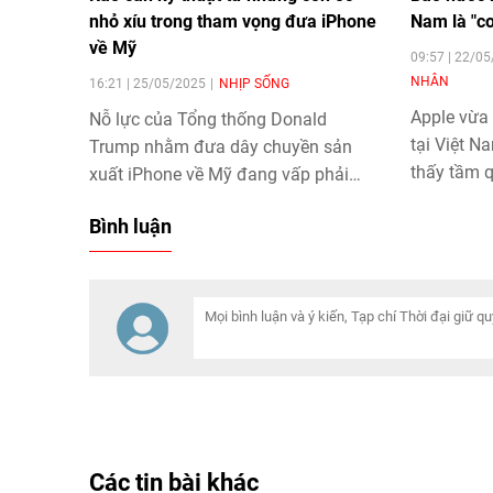
nhỏ xíu trong tham vọng đưa iPhone
Nam là "cơ
về Mỹ
09:57 | 22/0
NHÂN
16:21 | 25/05/2025
NHỊP SỐNG
Apple vừa
Nỗ lực của Tổng thống Donald
tại Việt N
Trump nhằm đưa dây chuyền sản
thấy tầm 
xuất iPhone về Mỹ đang vấp phải
của các th
nhiều thách thức pháp lý và kinh tế.
Bình luận
nhà sản xu
Một trong những khó khăn tưởng
chừng nhỏ nhất lại là vấn đề tự động
hóa trong việc lắp ráp những con ốc
nhỏ xíu - chi tiết được giới chuyên
gia nhận định là mang tính biểu
tượng cho hàng loạt rào cản kỹ thuật
hiện nay.
Các tin bài khác