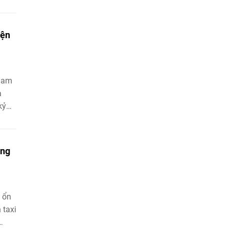
iện
tham
à
kỷ
àng
 ổn
 taxi