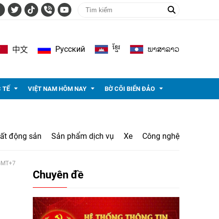
ខ្មែរ
ພາ​ສາ​ລາວ
Pусский
中文
 TẾ
VIỆT NAM HÔM NAY
BỜ CÕI BIỂN ĐẢO
ất động sản
Sản phẩm dịch vụ
Xe
Công nghệ
 GMT+7
Chuyên đề