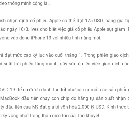
 đeo thông minh cộng lại.
sh nhận định cổ phiếu Apple có thể đạt 175 USD, nâng giá tr
áo ngày 10/3, Ives cho biết việc giá cổ phiếu Apple sụt giảm l
vọng vào dòng iPhone 13 với nhiều tính năng mới.
i đạt mức cao kỷ lục vào cuối tháng 1. Trong phiên giao dịc
i suất trái phiếu tăng mạnh, gây sức ép lên việc giao dịch củ
COVID-19 để có được danh thu tốt nhờ các ra mắt các sản phẩ
ếc MacBook đầu tiên chạy con chip do hãng tự sản xuất nhận
ty đầu tiên của Mỹ đạt giá trị vốn hóa 2.000 tỷ USD. Kính thực t
 kỳ vọng nhất trong thập niên tới của Táo khuyết...