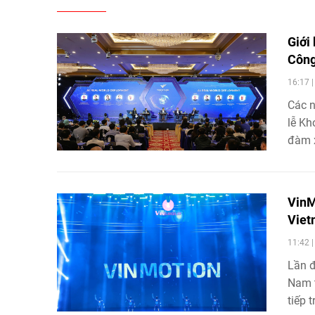
Giới
Công
16:17 
Các n
lễ Kh
đàm x
Những
của n
hiếm 
VinM
Viet
11:42 
Lần đ
Nam t
tiếp 