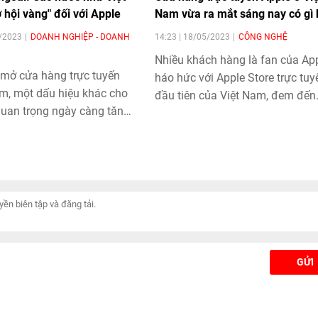
 hội vàng" đối với Apple
Nam vừa ra mắt sáng nay có gì 
5/2023
DOANH NGHIỆP - DOANH
14:23 | 18/05/2023
CÔNG NGHỆ
Nhiều khách hàng là fan của Ap
 mở cửa hàng trực tuyến
háo hức với Apple Store trực tuy
am, một dấu hiệu khác cho
đầu tiên của Việt Nam, đem đến
quan trọng ngày càng tăng
nhiều tiện ích thú vị.
ị trường mới nổi đối với
ất iPhone, theo CNN.
GỬI