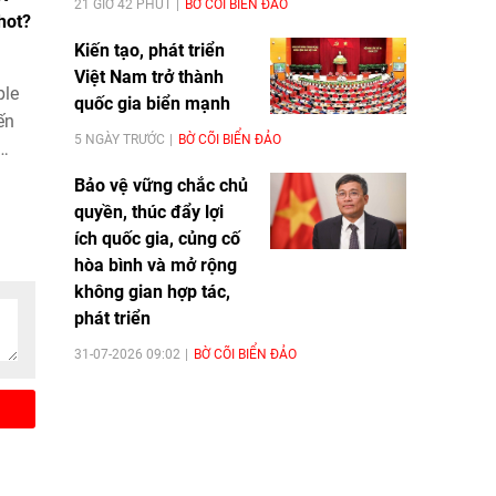
21 GIỜ 42 PHÚT
BỜ CÕI BIỂN ĐẢO
hot?
Kiến tạo, phát triển
Việt Nam trở thành
ple
quốc gia biển mạnh
ến
5 NGÀY TRƯỚC
BỜ CÕI BIỂN ĐẢO
Bảo vệ vững chắc chủ
quyền, thúc đẩy lợi
ích quốc gia, củng cố
hòa bình và mở rộng
không gian hợp tác,
phát triển
31-07-2026 09:02
BỜ CÕI BIỂN ĐẢO