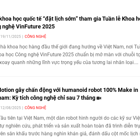
 khoa học quốc tế “đặt lịch sớm” tham gia Tuần lễ Khoa h
 nghệ VinFuture 2025
| 19/11/2025
CÔNG NGHỆ
hà khoa học hàng đầu thế giới đang hướng về Việt Nam, nơi T
oa học Công nghệ VinFuture 2025 chuẩn bị mở màn với chuỗi t
oay quanh những lĩnh vực trọng yếu của tương lai nhân loại.
 cuộc gặp gỡ trực tiếp, trao đổi chuyên sâu và thảo luận đa ch
hững trí tuệ lỗi lạc sẽ đưa Việt Nam thành “vùng hội tụ tri thức”
có tại khu vực và thế giới.
otion gây chấn động với humanoid robot 100% Make in
nam: Kỳ tích công nghệ chỉ sau 7 tháng
| 12/08/2025
CÔNG NGHỆ
ầu tiên tại Việt Nam, một dàn robot hình người do các kỹ sư Việ
ự nghiên cứu, phát triển và sản xuất hoàn toàn đã trình diễn tr
trên sân khấu trước hàng nghìn khán giả, đánh dấu cột mốc lịch