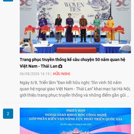
Trang phục truyền thống kể câu chuyện 50 năm quan hệ
Việt Nam - Thái Lan
06/08/2026 16:19
HỮU NGHỊ
Ngày 6/8, Triển lãm "Đan kết hữu nghị: Tôn vinh 50 năm
quan hệ ngoại giao Việt Nam - Thái Lan" khai mạc tại Hà Nội,
giới thiệu trang phục truyền thống và những điểm gần gũi về
văn hóa giữa hai nước. Sự kiện cũng nhấn mạnh vai trò của
giao lưu nhân dân trong chặng đường nửa thế kỷ quan hệ
song phương.