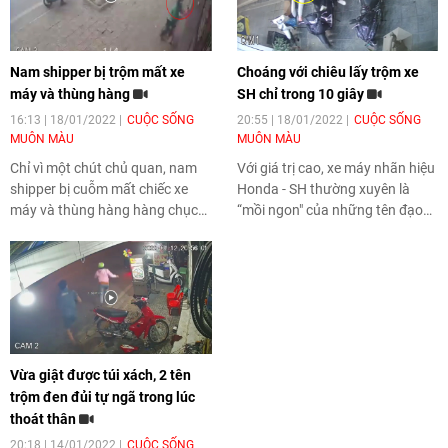
Nam shipper bị trộm mất xe
Choáng với chiêu lấy trộm xe
máy và thùng hàng
SH chỉ trong 10 giây
16:13 | 18/01/2022
CUỘC SỐNG
20:55 | 18/01/2022
CUỘC SỐNG
MUÔN MÀU
MUÔN MÀU
Chỉ vì một chút chủ quan, nam
Với giá trị cao, xe máy nhãn hiệu
shipper bị cuỗm mất chiếc xe
Honda - SH thường xuyên là
máy và thùng hàng hàng chục
“mồi ngon" của những tên đạo
triệu đồng những ngày cuối
chích. Chỉ cần một thoáng lơ là
năm.
của chủ nhân, những tên trộm
với sự liều lĩnh và ngón nghề cao
tay sẽ dễ dàng dắt đi tài sản có
giá trị lên tới cả trăm triệu đồng.
Vừa giật được túi xách, 2 tên
trộm đen đủi tự ngã trong lúc
thoát thân
20:18 | 14/01/2022
CUỘC SỐNG