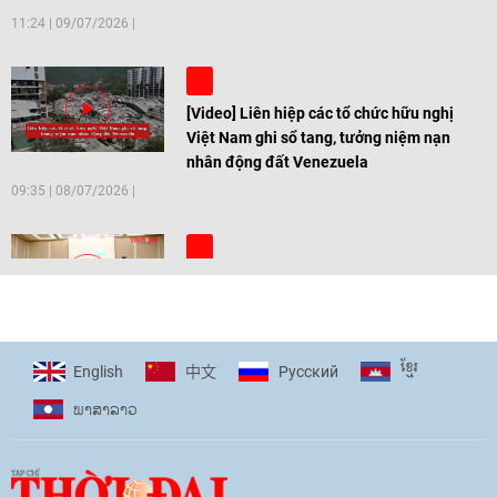
11:24
|
09/07/2026
[Video] Liên hiệp các tổ chức hữu nghị
Việt Nam ghi sổ tang, tưởng niệm nạn
nhân động đất Venezuela
09:35
|
08/07/2026
[Video] Trẻ em Đông Á cùng kiến tạo
giải pháp cho những thách thức chung
17:44
|
27/06/2026
ខ្មែរ
English
Pусский
中文
ພາ​ສາ​ລາວ
[Video] Âm nhạc flamenco gắn kết văn
hoá Việt Nam - Tây Ban Nha
11:10
|
17/06/2026