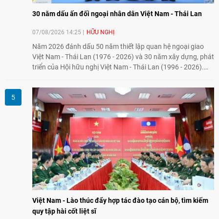
30 năm dấu ấn đối ngoại nhân dân Việt Nam - Thái Lan
07/08/2026 14:25
HỮU NGHỊ
Năm 2026 đánh dấu 50 năm thiết lập quan hệ ngoại giao
Việt Nam - Thái Lan (1976 - 2026) và 30 năm xây dựng, phát
triển của Hội hữu nghị Việt Nam - Thái Lan (1996 - 2026).
Trong dòng chảy quan hệ hai nước, Hội đã kiên trì vun đắp
tình hữu nghị, đồng thời từng bước mở rộng hoạt động từ
giao lưu truyền thống sang kết nối địa phương, doanh
nghiệp, giáo dục, văn hóa và thế hệ trẻ, góp phần tăng
cường sự hiểu biết và hợp tác giữa nhân dân hai nước.
Việt Nam - Lào thúc đẩy hợp tác đào tạo cán bộ, tìm kiếm
quy tập hài cốt liệt sĩ