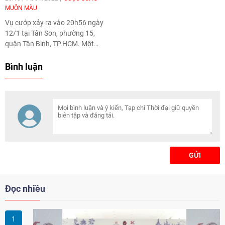
MUÔN MÀU
Vụ cướp xảy ra vào 20h56 ngày
12/1 tại Tân Sơn, phường 15,
quận Tân Bình, TP.HCM. Một
phần diễn biến sự việc được
camera an ninh ghi lại đăng tải
Bình luận
lên mạng xã hội.
GỬI
Đọc nhiều