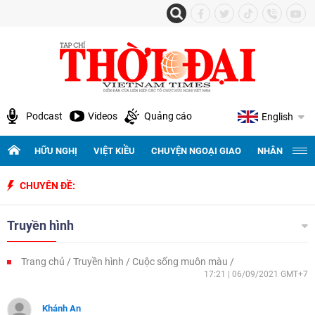
Podcast
Videos
Quảng cáo
English
HỮU NGHỊ
VIỆT KIỀU
CHUYỆN NGOẠI GIAO
NHÂN QUYỀN 
 Chile
CHUYÊN ĐỀ:
Truyền hình
Trang chủ
Truyền hình
Cuộc sống muôn màu
17:21 | 06/09/2021 GMT+7
Khánh An