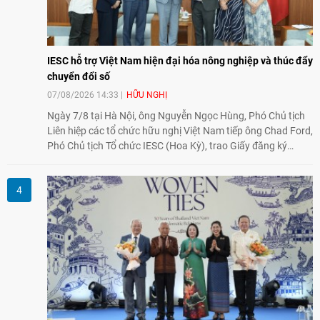
IESC hỗ trợ Việt Nam hiện đại hóa nông nghiệp và thúc đẩy
chuyển đổi số
07/08/2026 14:33
HỮU NGHỊ
Ngày 7/8 tại Hà Nội, ông Nguyễn Ngọc Hùng, Phó Chủ tịch
Liên hiệp các tổ chức hữu nghị Việt Nam tiếp ông Chad Ford,
Phó Chủ tịch Tổ chức IESC (Hoa Kỳ), trao Giấy đăng ký
thành lập Văn phòng Đại diện của IESC tại Việt Nam và trao
đổi về định hướng triển khai Dự án "Mở rộng Thương mại
Nông nghiệp và An toàn thực phẩm Hoa Kỳ - Việt Nam",
hướng tới thúc đẩy chuyển đổi số, hiện đại hóa nông nghiệp
và mở rộng hợp tác phát triển giữa hai nước.