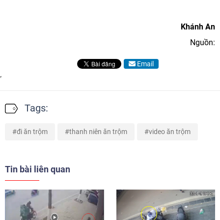
Khánh An
Nguồn:
Email
Tags:
đi ăn trộm
thanh niên ăn trộm
video ăn trộm
Tin bài liên quan