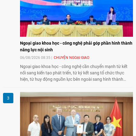
Ngoại giao khoa học - công nghệ phải góp phần hình thành
năng lực nội sinh
06/08/2026 08:35
CHUYỆN NGOẠI GIAO
Ngoại giao khoa học - công nghệ cần chuyển mạnh từ kết
nối sang kiến tạo phát triển, từ ký kết sang tổ chức thực
hiện, từ huy động nguồn lực bên ngoài sang hình thành
năng lực nội sinh, qua đó góp phần đưa khoa học, công
nghệ, đổi mới sáng tạo và chuyển đổi số trở thành động lực
phát triển đất nước.