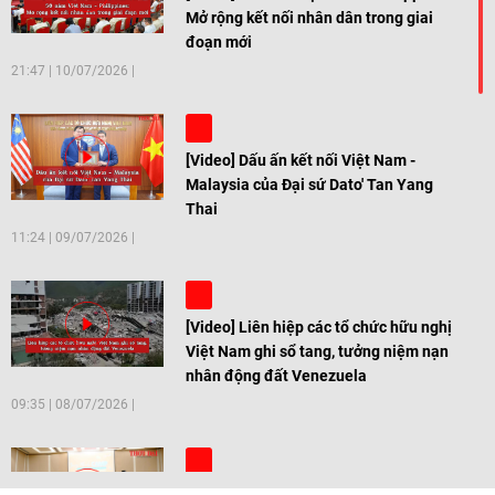
Mở rộng kết nối nhân dân trong giai
đoạn mới
21:47
|
10/07/2026
[Video] Dấu ấn kết nối Việt Nam -
Malaysia của Đại sứ Dato' Tan Yang
Thai
11:24
|
09/07/2026
[Video] Liên hiệp các tổ chức hữu nghị
Việt Nam ghi sổ tang, tưởng niệm nạn
nhân động đất Venezuela
09:35
|
08/07/2026
[Video] Trẻ em Đông Á cùng kiến tạo