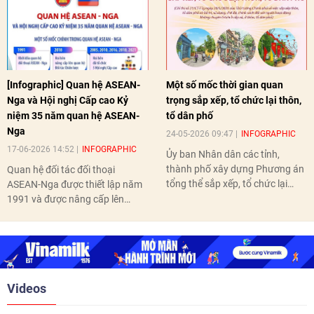
[Infographic] Quan hệ ASEAN-
Một số mốc thời gian quan
Nga và Hội nghị Cấp cao Kỷ
trọng sắp xếp, tổ chức lại thôn,
niệm 35 năm quan hệ ASEAN-
tổ dân phố
Nga
24-05-2026 09:47
INFOGRAPHIC
17-06-2026 14:52
INFOGRAPHIC
Ủy ban Nhân dân các tỉnh,
thành phố xây dựng Phương án
Quan hệ đối tác đối thoại
tổng thể sắp xếp, tổ chức lại
ASEAN-Nga được thiết lập năm
thôn, tổ dân phố hoàn thành
1991 và được nâng cấp lên
trước ngày 10/6/2026.
quan hệ Đối tác chiến lược năm
2018. Hai bên đã tổ chức 5 Hội
nghị Cấp cao vào các năm 2005,
2010, 2016, 2018, 2021.
Videos