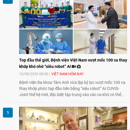
Top đầu thế giới, Bệnh viện Việt Nam vượt mốc 100 ca thay
khớp khó nhờ “siêu robot” AI
10/08/2026 08:00
VIỆT NAM HÔM NAY
Bệnh viện Đa khoa Tâm Anh vừa lập kỷ lục vượt mốc 100 ca
thay khớp phức tạp đầu tiên bằng “siêu robot” AI CUVIS-
Joint thế hệ mới, đặc biệt tập trung vào các ca khó có thể
điều trị tốt bằng kỹ thuật truyền thống hay robot thế hệ cũ,
mở ra cơ hội mới cho nhiều người bệnh đang đối mặt nguy
cơ “tàn phế”.