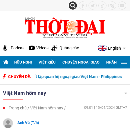
Podcast
Videos
Quảng cáo
English
HỮU NGHỊ
VIỆT KIỀU
CHUYỆN NGOẠI GIAO
NHÂN QUYỀN 
ày thiết lập quan hệ ngoại giao Việt Nam - Philippines
CHUYÊN ĐỀ:
500 ngày đ
Việt Nam hôm nay
Trang chủ
Việt Nam hôm nay
09:01 | 15/04/2024 GMT+7
Anh Vũ (T/h)