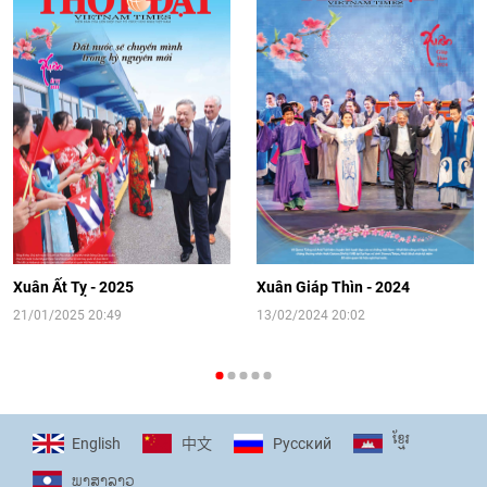
08:02
|
13/06/2026
Video: Cơ hội giao lưu quốc tế cho học
sinh Việt Nam tại trại hè Artek
14:41
|
12/06/2026
[Video] Đối ngoại nhân dân Thủ đô
hướng tới kết nối hiệu quả nguồn lực
người Việt Nam ở nước ngoài
Xuân Ất Tỵ - 2025
Xuân Giáp Thìn - 2024
16:58
|
10/06/2026
21/01/2025 20:49
13/02/2024 20:02
[Video] Plan International đồng hành
cùng thanh thiếu nhi tiên phong ứng
ខ្មែរ
English
Pусский
中文
phó với biến đổi khí hậu
ພາ​ສາ​ລາວ
17:07
|
09/06/2026