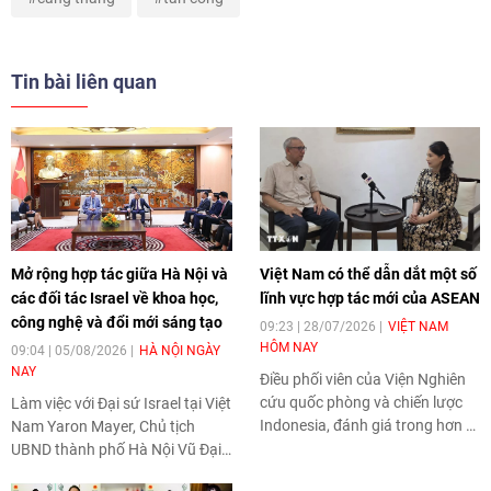
Tin bài liên quan
Mở rộng hợp tác giữa Hà Nội và
Việt Nam có thể dẫn dắt một số
các đối tác Israel về khoa học,
lĩnh vực hợp tác mới của ASEAN
công nghệ và đổi mới sáng tạo
09:23 | 28/07/2026
VIỆT NAM
HÔM NAY
09:04 | 05/08/2026
HÀ NỘI NGÀY
NAY
Điều phối viên của Viện Nghiên
cứu quốc phòng và chiến lược
Làm việc với Đại sứ Israel tại Việt
Indonesia, đánh giá trong hơn 3
Nam Yaron Mayer, Chủ tịch
thập kỷ tham gia ASEAN, Việt
UBND thành phố Hà Nội Vũ Đại
Nam đã có nhiều đóng góp nổi
Thắng khẳng định thành phố sẽ