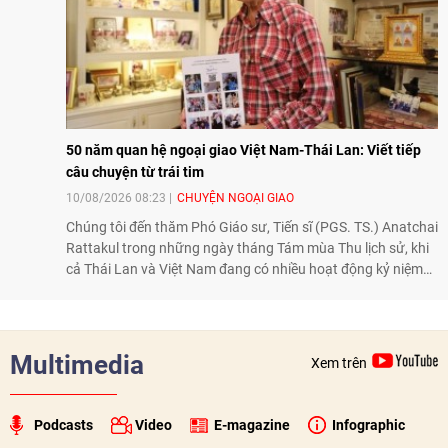
50 năm quan hệ ngoại giao Việt Nam-Thái Lan: Viết tiếp
câu chuyện từ trái tim
10/08/2026 08:23
CHUYỆN NGOẠI GIAO
Chúng tôi đến thăm Phó Giáo sư, Tiến sĩ (PGS. TS.) Anatchai
Rattakul trong những ngày tháng Tám mùa Thu lịch sử, khi
cả Thái Lan và Việt Nam đang có nhiều hoạt động kỷ niệm
50 năm thiết lập quan hệ ngoại giao, để nghe ông kể lại câu
chuyện cách đây nửa thế kỷ, khi cha ông, Bộ trưởng Ngoại
giao Bhichai Rattakul, được giao nhiệm vụ cải thiện quan hệ
của Thái Lan với các nước láng giềng, trong đó có Việt Nam.
Multimedia
Xem trên
Với một trái tim chân thành và thiện chí, ông Bhichai
Rattakul đã góp phần đưa quan hệ Thái Lan - Việt Nam
sang một trang mới.
Podcasts
Video
E-magazine
Infographic