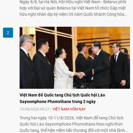
Ngày 8/8, tại Hà Nội, Hội Hữu nghị Việt Nam - Belarus phối
hợp với Đại sứ quán Belarus tại Việt Nam tổ chức Gặp mặt
hữu nghị nhân dịp kỷ niệm 35 năm Quốc khánh Cộng hòa
Belarus. Đại diện hai bên nhấn mạnh vai trò của đối ngoại
nhân dân trong củng cố tình hữu nghị, mở rộng hợp tác thiết
thực và làm sâu sắc quan hệ Đối tác chiến lược Việt Nam -
Belarus.
Việt Nam để Quốc tang Chủ tịch Quốc hội Lào
Saysomphone Phomvihane trong 2 ngày
10/08/2026 08:27
VIỆT NAM HÔM NAY
Trong hai ngày 10-11/8/2026, Việt Nam để tang Chủ tịch
Quốc hội Lào Saysomphone Phomvihane theo nghi thức
Quốc tang, thể hiện niềm tiếc thương đối với một nhà lãnh