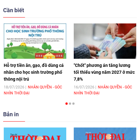
giải pháp cho những thách thức chung
Cần biết
17:44
|
27/06/2026
[Video] Âm nhạc flamenco gắn kết văn
hoá Việt Nam - Tây Ban Nha
11:10
|
17/06/2026
Hỗ trợ tiền ăn, gạo, đồ dùng cá
"Chốt" phương án tăng lương
nhân cho học sinh trường phổ
tối thiểu vùng năm 2027 ở mức
thông nội trú
7,8%
[Video] Trao tặng Kỷ niệm chương "Vì
hòa bình, hữu nghị giữa các dân tộc"
18/07/2026
NHÂN QUYỀN - GÓC
16/07/2026
NHÂN QUYỀN - GÓC
NHÌN THỜI ĐẠI
NHÌN THỜI ĐẠI
cho Đại sứ Hungary tại Việt Nam
17:25
|
13/06/2026
Bản in
[Video] Nhân dân Việt Nam luôn trân
trọng tình cảm của nước Nga