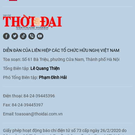
[Video] Lào dành ưu tiên hàng đầu cho
quan hệ với Việt Nam
11:01
|
09/06/2026
DIỄN ĐÀN CỦA LIÊN HIỆP CÁC TỔ CHỨC HỮU NGHỊ VIỆT NAM
Tòa soạn: Số 61 Bà Triệu, phường Cửa Nam, Thành phố Hà Nội
[Video] Doanh nghiệp Hoa Kỳ hỗ trợ
Việt Nam xác định danh tính người mất
Tổng Biên tập:
Lê Quang Thiện
tích trong chiến tranh
Phó Tổng Biên tập:
Phạm Đình Hải
20:38
|
02/06/2026
Điện thoại: 84-24-39445396
Fax: 84-24-39445397
Email:
toasoan@thoidai.com.vn
Giấy phép hoạt động báo chí điện tử số 73 cấp ngày 26/2/2020 do