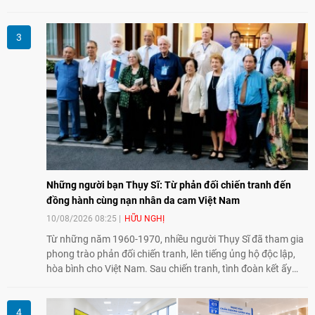
đạo có nhiều đóng góp cho đất nước Lào và quan hệ hữu
nghị vĩ đại, đoàn kết đặc biệt Việt Nam - Lào.
Những người bạn Thụy Sĩ: Từ phản đối chiến tranh đến
đồng hành cùng nạn nhân da cam Việt Nam
10/08/2026 08:25
HỮU NGHỊ
Từ những năm 1960-1970, nhiều người Thụy Sĩ đã tham gia
phong trào phản đối chiến tranh, lên tiếng ủng hộ độc lập,
hòa bình cho Việt Nam. Sau chiến tranh, tình đoàn kết ấy
tiếp tục bằng các hoạt động nhân đạo, hỗ trợ cộng đồng và
đồng hành với những người còn chịu hậu quả chiến tranh,
trong đó có các nạn nhân chất độc da cam/dioxin.