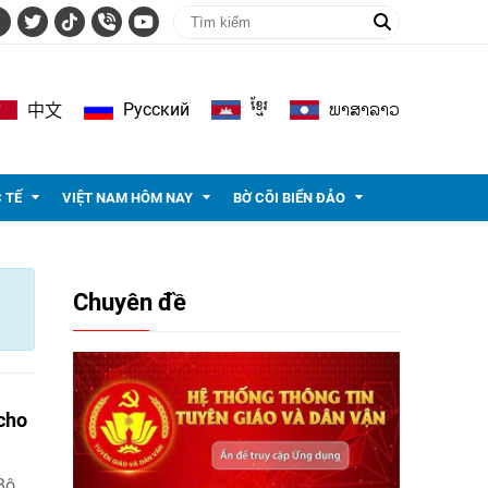
ខ្មែរ
ພາ​ສາ​ລາວ
Pусский
中文
 TẾ
VIỆT NAM HÔM NAY
BỜ CÕI BIỂN ĐẢO
Chuyên đề
 cho
Bộ