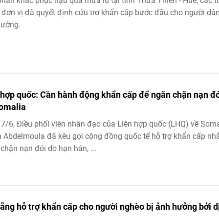
hần khắc phục hậu quả mưa lũ tại tỉnh Thừa Thiên - Huế, các t
 đơn vị đã quyết định cứu trợ khẩn cấp bước đầu cho người dân
hưởng.
 hợp quốc: Cần hành động khẩn cấp để ngăn chặn nạn đó
Somalia
7/6, Điều phối viên nhân đạo của Liên hợp quốc (LHQ) về Soma
Abdelmoula đã kêu gọi cộng đồng quốc tế hỗ trợ khẩn cấp n
chặn nạn đói do hạn hán, ...
ẵng hỗ trợ khẩn cấp cho người nghèo bị ảnh hưởng bởi d
h