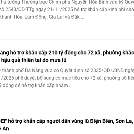
hủ tướng Thường trực Chính phủ Nguyễn Hòa Bình vừa ký Quy
số 2543/QĐ-TTg ngày 21/11/2025 hỗ trợ khẩn cấp kinh phí cho
 Khánh Hòa, Lâm Đồng, Gia Lai và Đắk ...
ẵng hỗ trợ khẩn cấp 210 tỷ đồng cho 72 xã, phường khắc
 hậu quả thiên tai do mưa lũ
 thành phố Đà Nẵng vừa có Quyết định số 2335/QĐ-UBND ngà
/2025 phê duyệt bổ sung có mục tiêu cho 72 xã, phường số tiề
ỷ đồng để hỗ trợ khẩn cấp nhằm ...
EF hỗ trợ khẩn cấp người dân vùng lũ Điện Biên, Sơn La,
ệ An