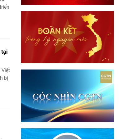
riển
 tại
 Việt
h bị