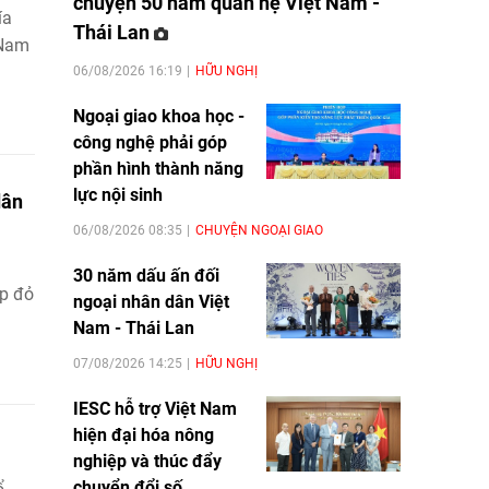
chuyện 50 năm quan hệ Việt Nam -
ía
Thái Lan
 Nam
06/08/2026 16:19
HỮU NGHỊ
Ngoại giao khoa học -
công nghệ phải góp
phần hình thành năng
lực nội sinh
dân
06/08/2026 08:35
CHUYỆN NGOẠI GIAO
30 năm dấu ấn đối
ập đỏ
ngoại nhân dân Việt
Nam - Thái Lan
07/08/2026 14:25
HỮU NGHỊ
IESC hỗ trợ Việt Nam
hiện đại hóa nông
nghiệp và thúc đẩy
chuyển đổi số