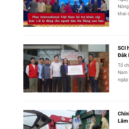
Nông 
khai 
SCI 
Đắk 
Tổ ch
Nam v
ngập l
Chín
Lâm 