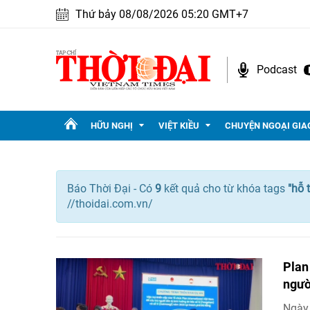
Thứ bảy 08/08/2026 05:20 GMT+7
Podcast
HỮU NGHỊ
VIỆT KIỀU
CHUYỆN NGOẠI GIA
Báo Thời Đại - Có
9
kết quả cho
từ khóa tags
"
hỗ 
//thoidai.com.vn/
Plan
ngườ
Ngày 