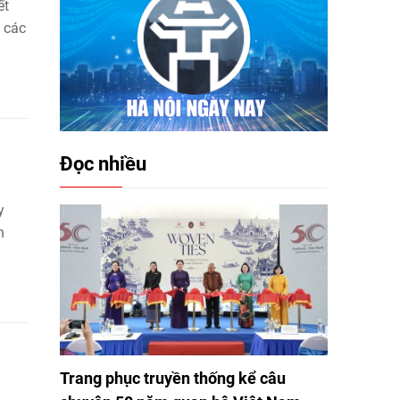
ết
 các
Đọc nhiều
y
n
Trang phục truyền thống kể câu