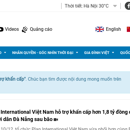
Thời tiết:
Hà Nội 30°C
Videos
Quảng cáo
English
O
NHÂN QUYỀN - GÓC NHÌN THỜI ĐẠI
GIA ĐÌNH VIỆT
QUỐC
trợ khẩn cấp"
. Chúc bạn tìm được nội dung mong muốn trên
 International Việt Nam hỗ trợ khẩn cấp hơn 1,8 tỷ đồng
i dân Đà Nẵng sau bão
10/12, tổ chức Plan International Việt Nam vừa phối hợp cùng 