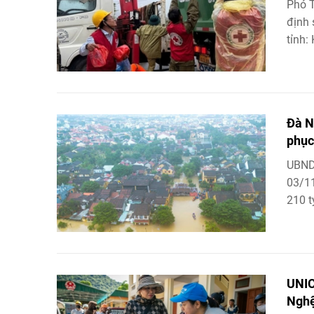
Phó T
định 
tỉnh:
Đà N
phục
UBND
03/11
210 t
UNIC
Ngh