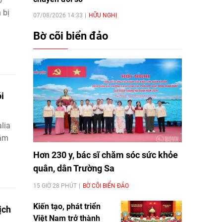
ổ
 bị
07/08/2026 14:33
HỮU NGHỊ
Bờ cõi biển đảo
i
lia
hằm
Hơn 230 y, bác sĩ chăm sóc sức khỏe
quân, dân Trường Sa
15 GIỜ 28 PHÚT
BỜ CÕI BIỂN ĐẢO
Kiến tạo, phát triển
ịch
Việt Nam trở thành