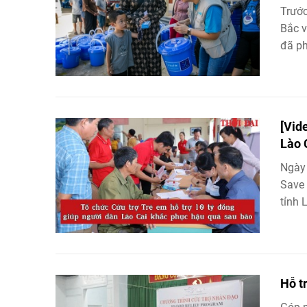
Trước
Bắc v
đã phố
[Vid
Lào 
Ngày 
Save 
tỉnh L
Hỗ t