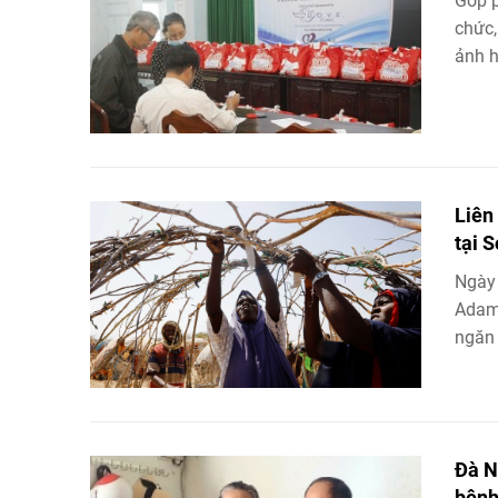
Góp p
chức,
ảnh 
Liên
tại 
Ngày 
Adam 
ngăn 
Đà N
bện