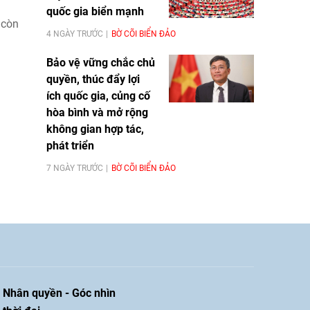
quốc gia biển mạnh
 còn
4 NGÀY TRƯỚC
BỜ CÕI BIỂN ĐẢO
Bảo vệ vững chắc chủ
quyền, thúc đẩy lợi
ích quốc gia, củng cố
hòa bình và mở rộng
không gian hợp tác,
phát triển
7 NGÀY TRƯỚC
BỜ CÕI BIỂN ĐẢO
Nhân quyền - Góc nhìn