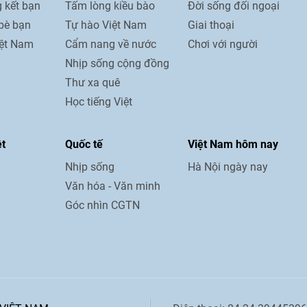
 kết bạn
Tấm lòng kiều bào
Đời sống đối ngoại
bè bạn
Tự hào Việt Nam
Giai thoại
iệt Nam
Cẩm nang về nước
Chơi với người
Nhịp sống cộng đồng
Thư xa quê
Học tiếng Việt
ệt
Quốc tế
Việt Nam hôm nay
Nhịp sống
Hà Nội ngày nay
Văn hóa - Văn minh
Góc nhìn CGTN