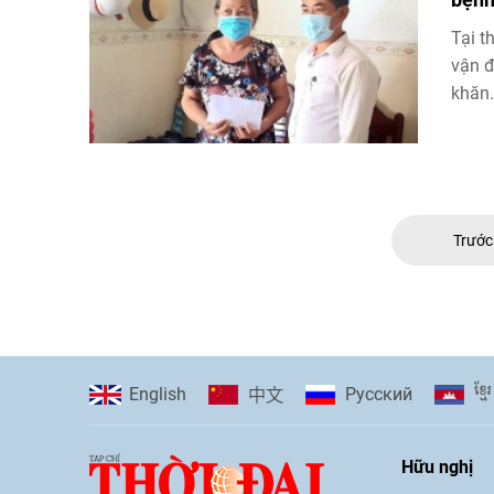
Tại t
vận đ
khăn.
Trướ
ខ្មែរ
English
Pусский
中文
Hữu nghị