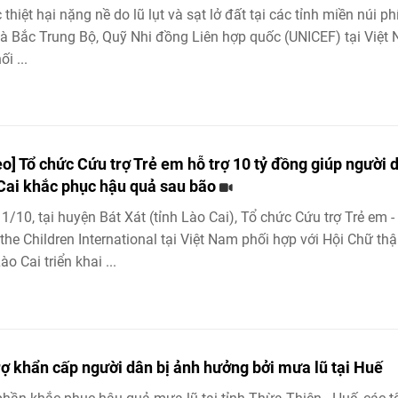
 thiệt hại nặng nề do lũ lụt và sạt lở đất tại các tỉnh miền núi ph
à Bắc Trung Bộ, Quỹ Nhi đồng Liên hợp quốc (UNICEF) tại Việt
i ...
eo] Tổ chức Cứu trợ Trẻ em hỗ trợ 10 tỷ đồng giúp người 
Cai khắc phục hậu quả sau bão
1/10, tại huyện Bát Xát (tỉnh Lào Cai), Tổ chức Cứu trợ Trẻ em -
the Children International tại Việt Nam phối hợp với Hội Chữ th
ào Cai triển khai ...
rợ khẩn cấp người dân bị ảnh hưởng bởi mưa lũ tại Huế