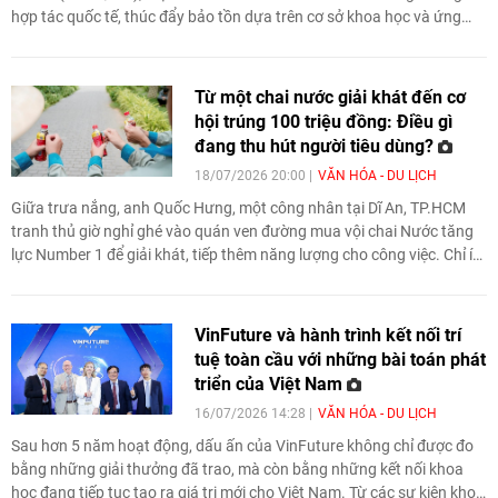
hợp tác quốc tế, thúc đẩy bảo tồn dựa trên cơ sở khoa học và ứng
dụng có trách nhiệm công nghệ số, trí tuệ nhân tạo trong bảo vệ di
sản.
Từ một chai nước giải khát đến cơ
hội trúng 100 triệu đồng: Điều gì
đang thu hút người tiêu dùng?
18/07/2026 20:00
VĂN HÓA - DU LỊCH
Giữa trưa nắng, anh Quốc Hưng, một công nhân tại Dĩ An, TP.HCM
tranh thủ giờ nghỉ ghé vào quán ven đường mua vội chai Nước tăng
lực Number 1 để giải khát, tiếp thêm năng lượng cho công việc. Chỉ ít
phút sau khi nhập mã dưới nhãn chai, điện thoại của anh h
VinFuture và hành trình kết nối trí
tuệ toàn cầu với những bài toán phát
triển của Việt Nam
16/07/2026 14:28
VĂN HÓA - DU LỊCH
Sau hơn 5 năm hoạt động, dấu ấn của VinFuture không chỉ được đo
bằng những giải thưởng đã trao, mà còn bằng những kết nối khoa
học đang tiếp tục tạo ra giá trị mới cho Việt Nam. Từ các sự kiện khoa