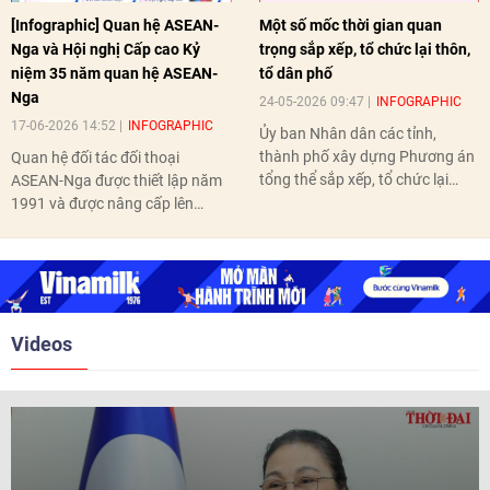
[Infographic] Quan hệ ASEAN-
Một số mốc thời gian quan
Nga và Hội nghị Cấp cao Kỷ
trọng sắp xếp, tổ chức lại thôn,
niệm 35 năm quan hệ ASEAN-
tổ dân phố
Nga
24-05-2026 09:47
INFOGRAPHIC
17-06-2026 14:52
INFOGRAPHIC
Ủy ban Nhân dân các tỉnh,
thành phố xây dựng Phương án
Quan hệ đối tác đối thoại
tổng thể sắp xếp, tổ chức lại
ASEAN-Nga được thiết lập năm
thôn, tổ dân phố hoàn thành
1991 và được nâng cấp lên
trước ngày 10/6/2026.
quan hệ Đối tác chiến lược năm
2018. Hai bên đã tổ chức 5 Hội
nghị Cấp cao vào các năm 2005,
2010, 2016, 2018, 2021.
Videos