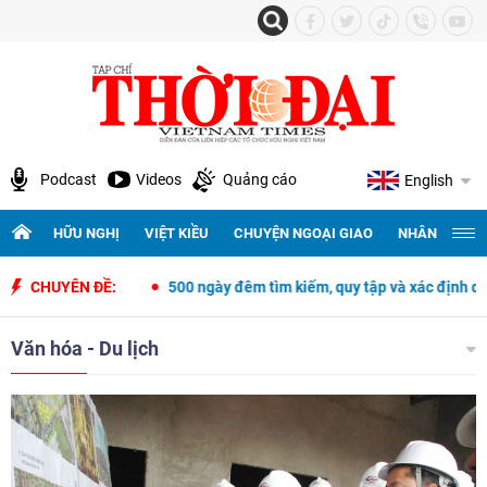
Podcast
Videos
Quảng cáo
English
HỮU NGHỊ
VIỆT KIỀU
CHUYỆN NGOẠI GIAO
NHÂN QUYỀN 
pines
CHUYÊN ĐỀ:
500 ngày đêm tìm kiếm, quy tập và xác định danh tính hài cốt
Văn hóa - Du lịch