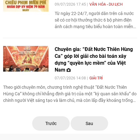
09/07/2026 17:45
VĂN HÓA - DU LỊCH
Từ ngày 22-24/7, người dân trên cả nước
sẽ có cơ hội thưởng thức 6 bộ phim điện
ảnh cách mạng tiêu biểu hoàn toàn miễn
phí tại 190 cụm rạp thuộc nhiều hệ thống
như CGV, Lotte Cinema, Galaxy, BHD, Beta
Cinema... Hoạt động nằm trong Tuần
Chuyên gia: “Đất Nước Thiên Hùng
phim Kỷ niệm 79 năm Ngày Thương binh -
Ca” góp lời giải cho bài toán xây
Liệt sĩ, góp phần lan tỏa truyền thống yêu
dựng “quyền lực mềm” của Việt
nước, giáo dục lòng biết ơn và tri ân những
Nam
người có công với cách mạng.
07/07/2026 14:08
GIẢI TRÍ
Theo giới chuyên môn, chương trình nghệ thuật “Đất Nước Thiên
Hùng Ca” không chỉ khẳng định giá trị của một “kỳ quan sân khấu” do
chính người Việt sáng tạo và làm chủ, mà còn lấp đầy khoảng trống
về một “must-see show” (show diễn phải xem) cho ngành công
nghiệp văn hóa Việt Nam.
Trước
Sau