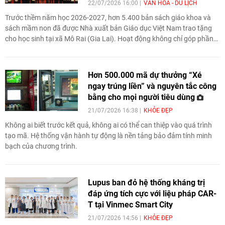
22/07/2026 16:00
VĂN HÓA - DU LỊCH
Trước thềm năm học 2026-2027, hơn 5.400 bản sách giáo khoa và
sách mầm non đã được Nhà xuất bản Giáo dục Việt Nam trao tặng
cho học sinh tại xã Mô Rai (Gia Lai). Hoạt động không chỉ góp phần
chia sẻ khó khăn với các em học sinh vùng biên mà còn lan tỏa văn
hóa đọc, tiếp thêm động lực để các em vững bước trên hành trình
chinh phục tri thức.
Hơn 500.000 mã dự thưởng “Xé
ngay trúng liền” và nguyên tắc công
bằng cho mọi người tiêu dùng
21/07/2026 16:38
KHỎE ĐẸP
Không ai biết trước kết quả, không ai có thể can thiệp vào quá trình
tạo mã. Hệ thống vận hành tự động là nền tảng bảo đảm tính minh
bạch của chương trình.
Lupus ban đỏ hệ thống kháng trị
đáp ứng tích cực với liệu pháp CAR-
T tại Vinmec Smart City
21/07/2026 14:56
KHỎE ĐẸP