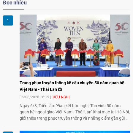
Đọc nhiều
Trang phục truyền thống kể câu chuyện 50 năm quan hệ
Việt Nam - Thái Lan
06/08/2026 16:19
HỮU NGHỊ
Ngày 6/8, Triển lãm "Đan kết hữu nghị: Tôn vinh 50 năm
quan hệ ngoại giao Việt Nam - Thái Lan" khai mạc tại Hà Nội,
giới thiệu trang phục truyền thống và những điểm gần gũi về
văn hóa giữa hai nước. Sự kiện cũng nhấn mạnh vai trò của
giao lưu nhân dân trong chặng đường nửa thế kỷ quan hệ