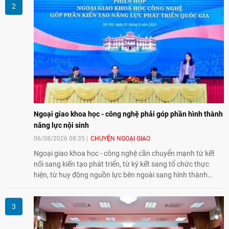
song phương.
Ngoại giao khoa học - công nghệ phải góp phần hình thành
năng lực nội sinh
06/08/2026 08:35
CHUYỆN NGOẠI GIAO
Ngoại giao khoa học - công nghệ cần chuyển mạnh từ kết
nối sang kiến tạo phát triển, từ ký kết sang tổ chức thực
hiện, từ huy động nguồn lực bên ngoài sang hình thành
năng lực nội sinh, qua đó góp phần đưa khoa học, công
nghệ, đổi mới sáng tạo và chuyển đổi số trở thành động lực
phát triển đất nước.