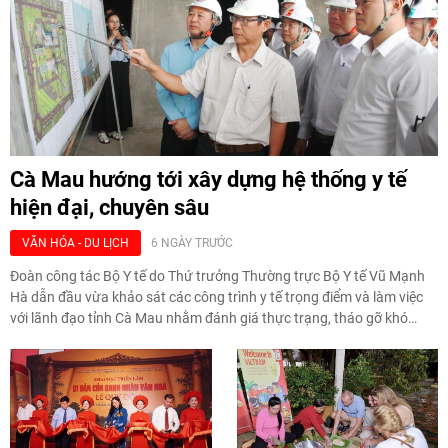
Cà Mau hướng tới xây dựng hệ thống y tế
hiện đại, chuyên sâu
VĂN HÓA - DU LỊCH
6 NGÀY TRƯỚC
Đoàn công tác Bộ Y tế do Thứ trưởng Thường trực Bộ Y tế Vũ Mạnh
Hà dẫn đầu vừa khảo sát các công trình y tế trọng điểm và làm việc
với lãnh đạo tỉnh Cà Mau nhằm đánh giá thực trạng, tháo gỡ khó
khăn, định hướng phát triển hệ thống y tế địa phương theo hướng
hiện đại, đồng bộ, đáp ứng yêu cầu chăm sóc sức khỏe nhân dân
trong giai đoạn mới.