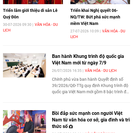
Triển lãm giới thiệu di sản Lê
Triển khai Nghị quyết 06-
Quý Đôn
NQ/TW: Bứt phá sức mạnh
mềm Việt Nam
30-07-2026 09:30
VĂN HÓA - DU
LỊCH
27-07-2026 10:09
VĂN HÓA - DU
LỊCH
Ban hành Khung trình độ quốc gia
Việt Nam mới từ ngày 7/9
26/07/2026 16:35
VĂN HÓA - DU LỊCH
Chính phủ vừa ban hành Quyết định số
39/2026/QĐ-TTg quy định Khung trình độ
quốc gia Việt Nam mới gồm 8 bậc trình độ,
làm căn cứ thống nhất để xác định chuẩn
đầu ra, khối lượng học tập và năng lực của
người học ở các cấp đào tạo. Quy định có
Bồi đắp sức mạnh con người Việt
hiệu lực từ ngày 7/9/2026.
Nam từ văn hóa cơ sở, gia đình và tri
thức số