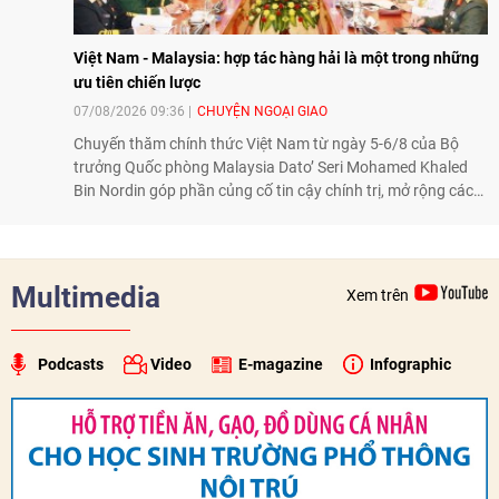
Việt Nam - Malaysia: hợp tác hàng hải là một trong những
ưu tiên chiến lược
07/08/2026 09:36
CHUYỆN NGOẠI GIAO
Chuyến thăm chính thức Việt Nam từ ngày 5-6/8 của Bộ
trưởng Quốc phòng Malaysia Dato’ Seri Mohamed Khaled
Bin Nordin góp phần củng cố tin cậy chính trị, mở rộng các
lĩnh vực hợp tác và thúc đẩy quan hệ quốc phòng Việt Nam -
Malaysia theo hướng ngày càng thực chất.
Multimedia
Xem trên
Podcasts
Video
E-magazine
Infographic