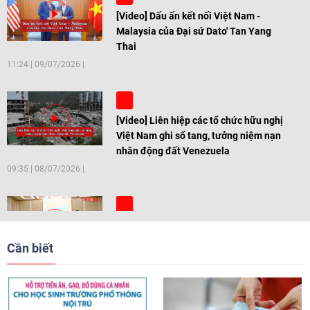
[Video] Dấu ấn kết nối Việt Nam -
Malaysia của Đại sứ Dato' Tan Yang
Thai
11:24
|
09/07/2026
[Video] Liên hiệp các tổ chức hữu nghị
Việt Nam ghi sổ tang, tưởng niệm nạn
nhân động đất Venezuela
09:35
|
08/07/2026
[Video] Trẻ em Đông Á cùng kiến tạo
giải pháp cho những thách thức chung
Cần biết
17:44
|
27/06/2026