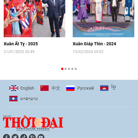
14:41
|
12/06/2026
[Video] Đối ngoại nhân dân Thủ đô
hướng tới kết nối hiệu quả nguồn lực
người Việt Nam ở nước ngoài
Xuân Ất Tỵ - 2025
Xuân Giáp Thìn - 2024
16:58
|
10/06/2026
21/01/2025 20:49
13/02/2024 20:02
[Video] Plan International đồng hành
cùng thanh thiếu nhi tiên phong ứng
ខ្មែរ
English
Pусский
中文
phó với biến đổi khí hậu
ພາ​ສາ​ລາວ
17:07
|
09/06/2026
[Video] Lào dành ưu tiên hàng đầu cho
quan hệ với Việt Nam
11:01
|
09/06/2026