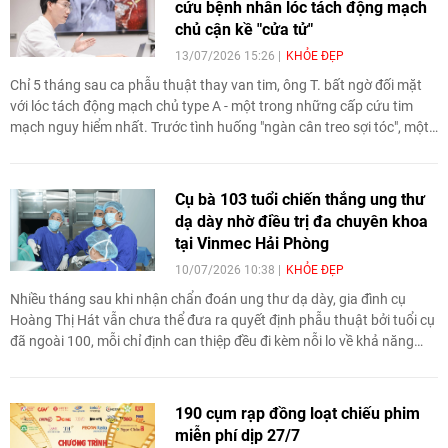
cứu bệnh nhân lóc tách động mạch
chủ cận kề "cửa tử"
13/07/2026 15:26
KHỎE ĐẸP
Chỉ 5 tháng sau ca phẫu thuật thay van tim, ông T. bất ngờ đối mặt
với lóc tách động mạch chủ type A - một trong những cấp cứu tim
mạch nguy hiểm nhất. Trước tình huống "ngàn cân treo sợi tóc", một
quyết định đột phá của các bác sĩ Vinmec Times City đã giúp người
bệnh giữ được mạng sống.
Cụ bà 103 tuổi chiến thắng ung thư
dạ dày nhờ điều trị đa chuyên khoa
tại Vinmec Hải Phòng
10/07/2026 10:38
KHỎE ĐẸP
Nhiều tháng sau khi nhận chẩn đoán ung thư dạ dày, gia đình cụ
Hoàng Thị Hát vẫn chưa thể đưa ra quyết định phẫu thuật bởi tuổi cụ
đã ngoài 100, mỗi chỉ định can thiệp đều đi kèm nỗi lo về khả năng
chịu đựng gây mê, nguy cơ biến chứng. Nhờ chiến lược điều trị đa
chuyên khoa và chăm sóc cá thể hóa, các bác sĩ của Vinmec Hải
Phòng đã giúp người bệnh vượt qua cuộc mổ an toàn và từng bước
190 cụm rạp đồng loạt chiếu phim
hồi phục.
miễn phí dịp 27/7