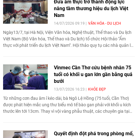
Đưa ẩm thực trở thành động lực
Việt trong đời sống đương đại.
nâng tầm thương hiệu du lịch Việt
Nam
14/07/2026 09:19
VĂN HÓA - DU LỊCH
Ngày13/7, tại Hà Nội, Viện Văn hóa, Nghệ thuật, Thể thao và Du lịch
Việt Nam (Bộ Văn hóa, Thể thao và Du lịch) tổ chức Hội thảo "Ẩm
thực với phát triển du lịch Việt Nam". Hội thảo quy tụ các nhà quản lý,
chuyên gia, nhà nghiên cứu và doanh nghiệp nhằm đề xuất các giải
pháp phát huy giá trị ẩm thực như một nguồn lực văn hóa, góp phần
nâng cao sức cạnh tranh và xây dựng thương hiệu du lịch Việt Nam
Vinmec Cần Thơ cứu bệnh nhân 75
trong bối cảnh hội nhập quốc tế.
tuổi có khối u gan lớn gần bằng quả
bưởi
13/07/2026 16:23
KHỎE ĐẸP
Từ những cơn đau âm ỉ kéo dài, bà Ngô Lệ Hồng (75 tuổi, Cần Thơ)
được phát hiện mắc ung thư biểu mô tế bào gan phải với khối u kích
thước lên tới 13cm. Thay vì vội vàng phẫu thuật, các chuyên gia tại
Bệnh viện Đa khoa Vinmec Cần Thơ đã lựa chọn hướng tiếp cận ít
xâm lấn nhằm kiểm soát bệnh, tạo điều kiện thuận lợi cho các bước
điều trị tiếp theo.
Quyết định đột phá trong phòng mổ,