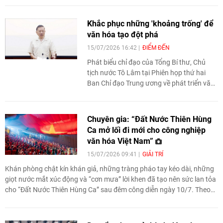
Hải Phòng đã giúp em lấy lại sự tự tin, đồng thời, mở ra cơ hội điều trị
cho nhiều người bệnh mắc dị tật phức tạp ngay tại địa phương.
Khắc phục những 'khoảng trống' để
văn hóa tạo đột phá
15/07/2026 16:42
ĐIỂM ĐẾN
Phát biểu chỉ đạo của Tổng Bí thư, Chủ
tịch nước Tô Lâm tại Phiên họp thứ hai
Ban Chỉ đạo Trung ương về phát triển văn
hóa Việt Nam (diễn ra ngày 13/7 vừa qua),
không chỉ nhìn thẳng vào những điểm
nghẽn của quá trình triển khai Nghị quyết
Chuyên gia: “Đất Nước Thiên Hùng
số 80-NQ/TW, mà còn xác lập những định
Ca mở lối đi mới cho công nghiệp
hướng phát triển mang tính chiến lược cho
văn hóa Việt Nam”
văn hóa trong giai đoạn mới.
15/07/2026 09:41
GIẢI TRÍ
Khán phòng chật kín khán giả, những tràng pháo tay kéo dài, những
giọt nước mắt xúc động và “cơn mưa” lời khen đã tạo nên sức lan tỏa
cho “Đất Nước Thiên Hùng Ca” sau đêm công diễn ngày 10/7. Theo
nhiều chuyên gia, “kỳ quan sân khấu” do Vingroup đầu tư là minh
chứng cho việc đưa lịch sử và bản sắc dân tộc thành sản phẩm văn
hóa chất lượng cao, tạo giá trị kinh tế và góp phần lan tỏa tinh thần