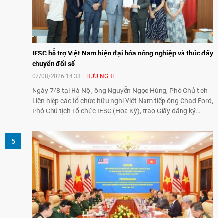
IESC hỗ trợ Việt Nam hiện đại hóa nông nghiệp và thúc đẩy
chuyển đổi số
07/08/2026 14:33
HỮU NGHỊ
Ngày 7/8 tại Hà Nội, ông Nguyễn Ngọc Hùng, Phó Chủ tịch
Liên hiệp các tổ chức hữu nghị Việt Nam tiếp ông Chad Ford,
Phó Chủ tịch Tổ chức IESC (Hoa Kỳ), trao Giấy đăng ký
thành lập Văn phòng Đại diện của IESC tại Việt Nam và trao
đổi về định hướng triển khai Dự án "Mở rộng Thương mại
Nông nghiệp và An toàn thực phẩm Hoa Kỳ - Việt Nam",
hướng tới thúc đẩy chuyển đổi số, hiện đại hóa nông nghiệp
và mở rộng hợp tác phát triển giữa hai nước.