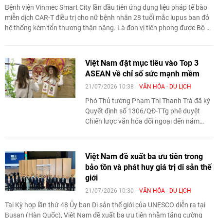
Bệnh viện Vinmec Smart City lần đầu tiên ứng dụng liệu pháp tế bào
miễn dịch CAR-T điều trị cho nữ bệnh nhân 28 tuổi mắc lupus ban đỏ
hệ thống kèm tổn thương thận nặng. Là đơn vị tiên phong được Bộ Y
tế phê duyệt triển khai thử nghiệm lâm sàng CAR-T tại Việt Nam,
Vinmec khẳng định năng lực nghiên cứu, ứng dụng các liệu pháp tế
bào tiên tiến và mở ra triển vọng mới trong điều trị bệnh tự miễn.
Việt Nam đặt mục tiêu vào Top 3
ASEAN về chỉ số sức mạnh mềm
21/07/2026 10:38
VĂN HÓA - DU LỊCH
Phó Thủ tướng Phạm Thị Thanh Trà đã ký
Quyết định số 1306/QĐ-TTg phê duyệt
Chiến lược văn hóa đối ngoại đến năm
2030, tầm nhìn đến năm 2045. Chiến lược
đặt mục tiêu phát huy giá trị văn hóa Việt
Nam, nâng cao sức mạnh mềm quốc gia,
Việt Nam đề xuất ba ưu tiên trong
tăng cường quảng bá hình ảnh đất nước,
bảo tồn và phát huy giá trị di sản thế
con người Việt Nam ra thế giới và thúc đẩy
giới
hội nhập quốc tế về văn hóa.
21/07/2026 10:30
VĂN HÓA - DU LỊCH
Tại Kỳ họp lần thứ 48 Ủy ban Di sản thế giới của UNESCO diễn ra tại
Busan (Hàn Quốc), Việt Nam đề xuất ba ưu tiên nhằm tăng cường