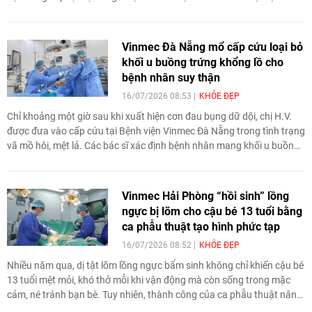
học, tọa đàm chuyên sâu, hoạt động kết nối và chương trình diễn
thuyết truyền cảm hứng, nhiều nhà khoa học hàng đầu thế giới đã
không chỉ đến Việt Nam để chia sẻ tri thức, mà còn tiếp tục đồng
Vinmec Đà Nẵng mổ cấp cứu loại bỏ
hành trong các dự án nghiên cứu, cố vấn khoa học, đào tạo nhân lực
khối u buồng trứng khổng lồ cho
và tìm kiếm giải pháp cho những bài toán cụ thể của đất nước.
bệnh nhân suy thận
16/07/2026 08:53
KHỎE ĐẸP
Chỉ khoảng một giờ sau khi xuất hiện cơn đau bụng dữ dội, chị H.V.
được đưa vào cấp cứu tại Bệnh viện Vinmec Đà Nẵng trong tình trạng
vã mồ hôi, mệt lả. Các bác sĩ xác định bệnh nhân mang khối u buồng
trứng trái kích thước lớn, 15x18cm, đã bị xoắn một phần trên nền suy
thận giai đoạn 3, béo phì và có nguy cơ huyết khối, đòi hỏi phải can
thiệp khẩn cấp.
Vinmec Hải Phòng “hồi sinh” lồng
ngực bị lõm cho cậu bé 13 tuổi bằng
ca phẫu thuật tạo hình phức tạp
16/07/2026 08:52
KHỎE ĐẸP
Nhiều năm qua, dị tật lõm lồng ngực bẩm sinh không chỉ khiến cậu bé
13 tuổi mệt mỏi, khó thở mỗi khi vận động mà còn sống trong mặc
cảm, né tránh bạn bè. Tuy nhiên, thành công của ca phẫu thuật nâng
tạo hình lồng ngực phức tạp mới đây tại Bệnh viện Đa khoa Vinmec