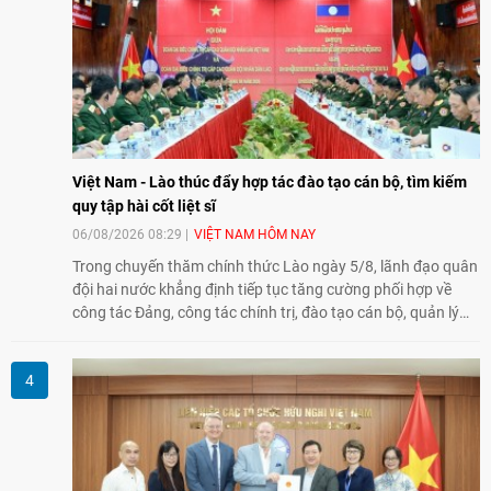
Việt Nam - Lào thúc đẩy hợp tác đào tạo cán bộ, tìm kiếm
quy tập hài cốt liệt sĩ
06/08/2026 08:29
VIỆT NAM HÔM NAY
Trong chuyến thăm chính thức Lào ngày 5/8, lãnh đạo quân
đội hai nước khẳng định tiếp tục tăng cường phối hợp về
công tác Đảng, công tác chính trị, đào tạo cán bộ, quản lý
biên giới và tìm kiếm, quy tập hài cốt liệt sĩ, góp phần làm
sâu sắc hơn quan hệ hữu nghị đặc biệt Việt Nam - Lào.