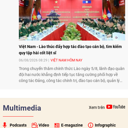
Việt Nam - Lào thúc đẩy hợp tác đào tạo cán bộ, tìm kiếm
quy tập hài cốt liệt sĩ
06/08/2026 08:29
VIỆT NAM HÔM NAY
Trong chuyến thăm chính thức Lào ngày 5/8, lãnh đạo quân
đội hai nước khẳng định tiếp tục tăng cường phối hợp về
công tác Đảng, công tác chính trị, đào tạo cán bộ, quản lý
biên giới và tìm kiếm, quy tập hài cốt liệt sĩ, góp phần làm
sâu sắc hơn quan hệ hữu nghị đặc biệt Việt Nam - Lào.
Multimedia
Xem trên
Podcasts
Video
E-magazine
Infographic