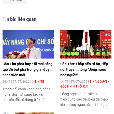
Tin bài liên quan
Cần Thơ phát huy đổi mới sáng
Cần Thơ: Thắp nến tri ân, tiếp
tạo để bứt phá trong giai đoạn
nối truyền thống "Uống nước
phát triển mới
nhớ nguồn"
16:47 | 27/07/2026
KINH TẾ
14:27 | 27/07/2026
NHÂN QUYỀN -
GÓC NHÌN THỜI ĐẠI
Trong bối cảnh khoa học, công
Hàng nghìn đoàn viên, thanh
nghệ, đổi mới sáng tạo và
niên cùng các đại biểu đã thắp
chuyển đổi số đang trở thành
lên những ngọn nến tri ân tại
động lực cốt lõi của tăng trưởng,
Nghĩa trang Liệt sĩ TP Cần Thơ,
TP Cần Thơ tiếp tục khẳng định