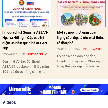
[Infographic] Quan hệ ASEAN-
Một số mốc thời gian quan
Nga và Hội nghị Cấp cao Kỷ
trọng sắp xếp, tổ chức lại thôn,
niệm 35 năm quan hệ ASEAN-
tổ dân phố
Nga
24-05-2026 09:47
INFOGRAPHIC
17-06-2026 14:52
INFOGRAPHIC
Ủy ban Nhân dân các tỉnh,
thành phố xây dựng Phương án
Quan hệ đối tác đối thoại
tổng thể sắp xếp, tổ chức lại
ASEAN-Nga được thiết lập năm
thôn, tổ dân phố hoàn thành
1991 và được nâng cấp lên
trước ngày 10/6/2026.
quan hệ Đối tác chiến lược năm
2018. Hai bên đã tổ chức 5 Hội
nghị Cấp cao vào các năm 2005,
2010, 2016, 2018, 2021.
Videos