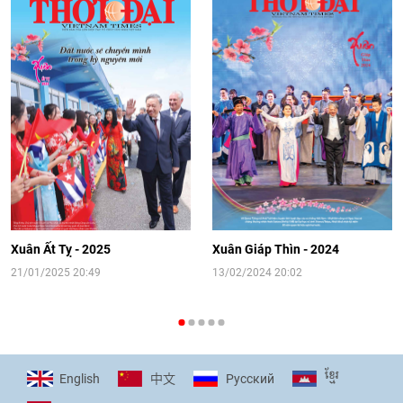
08:02
|
13/06/2026
Video: Cơ hội giao lưu quốc tế cho học
sinh Việt Nam tại trại hè Artek
14:41
|
12/06/2026
[Video] Đối ngoại nhân dân Thủ đô
hướng tới kết nối hiệu quả nguồn lực
người Việt Nam ở nước ngoài
Xuân Ất Tỵ - 2025
Xuân Giáp Thìn - 2024
16:58
|
10/06/2026
21/01/2025 20:49
13/02/2024 20:02
[Video] Plan International đồng hành
cùng thanh thiếu nhi tiên phong ứng
ខ្មែរ
English
Pусский
中文
phó với biến đổi khí hậu