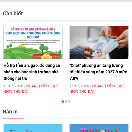
[Video] Trẻ em Đông Á cùng kiến tạo
giải pháp cho những thách thức chung
Cần biết
17:44
|
27/06/2026
[Video] Âm nhạc flamenco gắn kết văn
hoá Việt Nam - Tây Ban Nha
11:10
|
17/06/2026
Hỗ trợ tiền ăn, gạo, đồ dùng cá
"Chốt" phương án tăng lương
nhân cho học sinh trường phổ
tối thiểu vùng năm 2027 ở mức
thông nội trú
7,8%
[Video] Trao tặng Kỷ niệm chương "Vì
hòa bình, hữu nghị giữa các dân tộc"
18/07/2026
NHÂN QUYỀN - GÓC
16/07/2026
NHÂN QUYỀN - GÓC
NHÌN THỜI ĐẠI
NHÌN THỜI ĐẠI
cho Đại sứ Hungary tại Việt Nam
17:25
|
13/06/2026
Bản in
[Video] Nhân dân Việt Nam luôn trân
trọng tình cảm của nước Nga