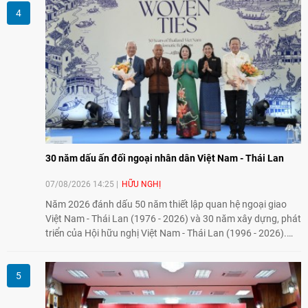
Nông nghiệp và An toàn thực phẩm Hoa Kỳ - Việt Nam",
hướng tới thúc đẩy chuyển đổi số, hiện đại hóa nông nghiệp
và mở rộng hợp tác phát triển giữa hai nước.
30 năm dấu ấn đối ngoại nhân dân Việt Nam - Thái Lan
07/08/2026 14:25
HỮU NGHỊ
Năm 2026 đánh dấu 50 năm thiết lập quan hệ ngoại giao
Việt Nam - Thái Lan (1976 - 2026) và 30 năm xây dựng, phát
triển của Hội hữu nghị Việt Nam - Thái Lan (1996 - 2026).
Trong dòng chảy quan hệ hai nước, Hội đã kiên trì vun đắp
tình hữu nghị, đồng thời từng bước mở rộng hoạt động từ
giao lưu truyền thống sang kết nối địa phương, doanh
nghiệp, giáo dục, văn hóa và thế hệ trẻ, góp phần tăng
cường sự hiểu biết và hợp tác giữa nhân dân hai nước.