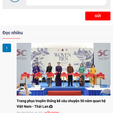
Nam ra thế giới và thúc đẩy hội
nhập quốc tế về văn hóa.
GỬI
Đọc nhiều
Trang phục truyền thống kể câu chuyện 50 năm quan hệ
Việt Nam - Thái Lan
06/08/2026 16:19
HỮU NGHỊ