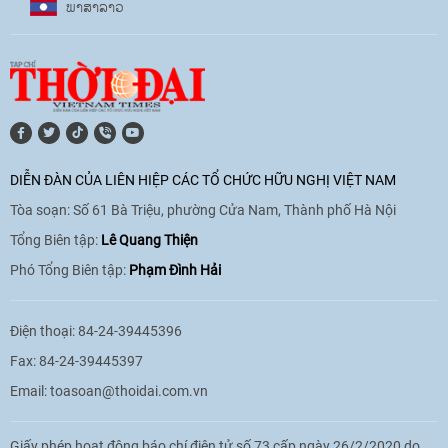
ພາ​ສາ​ລາວ
17:07
|
09/06/2026
[Video] Lào dành ưu tiên hàng đầu cho
quan hệ với Việt Nam
11:01
|
09/06/2026
DIỄN ĐÀN CỦA LIÊN HIỆP CÁC TỔ CHỨC HỮU NGHỊ VIỆT NAM
Tòa soạn: Số 61 Bà Triệu, phường Cửa Nam, Thành phố Hà Nội
[Video] Doanh nghiệp Hoa Kỳ hỗ trợ
Việt Nam xác định danh tính người mất
Tổng Biên tập:
Lê Quang Thiện
tích trong chiến tranh
Phó Tổng Biên tập:
Phạm Đình Hải
20:38
|
02/06/2026
Điện thoại: 84-24-39445396
Fax: 84-24-39445397
Email:
toasoan@thoidai.com.vn
Giấy phép hoạt động báo chí điện tử số 73 cấp ngày 26/2/2020 do