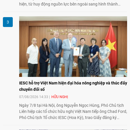
hiện, từ huy động nguồn lực bên ngoài sang hình thành
năng lực nội sinh, qua đó góp phần đưa khoa học, công
nghệ, đổi mới sáng tạo và chuyển đổi số trở thành động lực
phát triển đất nước.
IESC hỗ trợ Việt Nam hiện đại hóa nông nghiệp và thúc đẩy
chuyển đổi số
07/08/2026 14:33
HỮU NGHỊ
Ngày 7/8 tại Hà Nội, ông Nguyễn Ngọc Hùng, Phó Chủ tịch
Liên hiệp các tổ chức hữu nghị Việt Nam tiếp ông Chad Ford,
Phó Chủ tịch Tổ chức IESC (Hoa Kỳ), trao Giấy đăng ký
thành lập Văn phòng Đại diện của IESC tại Việt Nam và trao
đổi về định hướng triển khai Dự án "Mở rộng Thương mại