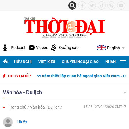
Podcast
Videos
Quảng cáo
English
HỮU NGHỊ
VIỆT KIỀU
CHUYỆN NGOẠI GIAO
NHÂN QUYỀN 
CHUYÊN ĐỀ:
55 năm thiết lập quan hệ ngoại giao Việt Nam - Chile
Văn hóa - Du lịch
Trang chủ
Văn hóa - Du lịch
15:35 | 27/04/2026 GMT+7
Hà Vy