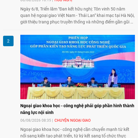
Ngày 6/8, Triển lãm "Đan kết hữu nghị: Tôn vinh 50 năm
quan hệ ngoại giao Việt Nam - Thái Lan" khai mạc tại Hà Nội,
giới thiệu trang phục truyền thống và những điểm gần gũi về
văn hóa giữa hai nước. Sự kiện cũng nhấn mạnh vai trò của
giao lưu nhân dân trong chặng đường nửa thế kỷ quan hệ
song phương.
Ngoại giao khoa học - công nghệ phải góp phần hình thành
năng lực nội sinh
06/08/2026 08:35
CHUYỆN NGOẠI GIAO
Ngoại giao khoa học - công nghệ cần chuyển mạnh từ kết
nối sang kiến tạo phát triển, từ ký kết sang tổ chức thực