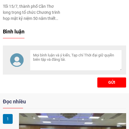
Tối 15/7, thành phố Cần Thơ
long trọng tổ chức Chương trình
họp mặt kỷ niệm 50 năm thiết
lập quan hệ ngoại giao Việt Nam
- Philippines (12/7/1976 -
Bình luận
12/7/2026).
GỬI
Đọc nhiều