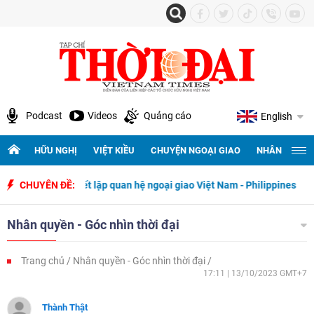
Podcast
Videos
Quảng cáo
English
HỮU NGHỊ
VIỆT KIỀU
CHUYỆN NGOẠI GIAO
NHÂN QUYỀN 
gày thiết lập quan hệ ngoại giao Việt Nam - Philippines
CHUYÊN ĐỀ:
500 ngày
Nhân quyền - Góc nhìn thời đại
Trang chủ
Nhân quyền - Góc nhìn thời đại
17:11 | 13/10/2023 GMT+7
Thành Thật