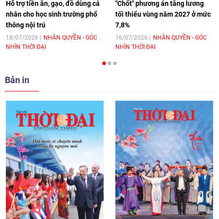
Hỗ trợ tiền ăn, gạo, đồ dùng cá
"Chốt" phương án tăng lương
nhân cho học sinh trường phổ
tối thiểu vùng năm 2027 ở mức
thông nội trú
7,8%
[Video] Trao tặng Kỷ niệm chương "Vì
hòa bình, hữu nghị giữa các dân tộc"
18/07/2026
NHÂN QUYỀN - GÓC
16/07/2026
NHÂN QUYỀN - GÓC
NHÌN THỜI ĐẠI
NHÌN THỜI ĐẠI
cho Đại sứ Hungary tại Việt Nam
17:25
|
13/06/2026
Bản in
[Video] Nhân dân Việt Nam luôn trân
trọng tình cảm của nước Nga
08:02
|
13/06/2026
Video: Cơ hội giao lưu quốc tế cho học
sinh Việt Nam tại trại hè Artek
14:41
|
12/06/2026