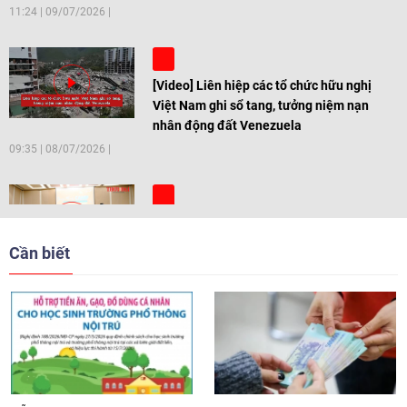
11:24
|
09/07/2026
[Video] Liên hiệp các tổ chức hữu nghị
Việt Nam ghi sổ tang, tưởng niệm nạn
nhân động đất Venezuela
09:35
|
08/07/2026
[Video] Trẻ em Đông Á cùng kiến tạo
giải pháp cho những thách thức chung
Cần biết
17:44
|
27/06/2026
[Video] Âm nhạc flamenco gắn kết văn
hoá Việt Nam - Tây Ban Nha
11:10
|
17/06/2026