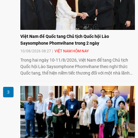
Việt Nam để Quốc tang Chủ tịch Quốc hội Lào
Saysomphone Phomvihane trong 2 ngày
10/08/2026 08:27
VIỆT NAM HÔM NAY
Trong hai ngày 10-11/8/2026, Việt Nam để tang Chủ tịch
Quốc hội Lào Saysomphone Phomvihane theo nghi thức
Quốc tang, thể hiện niềm tiếc thương đối với một nhà lãnh
đạo có nhiều đóng góp cho đất nước Lào và quan hệ hữu
nghị vĩ đại, đoàn kết đặc biệt Việt Nam - Lào.