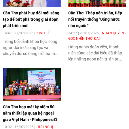
Cần Thơ phát huy đổi mới sáng
Cần Thơ: Thắp nến tri ân, tiếp
tạo để bứt phá trong giai đoạn
nối truyền thống "Uống nước
phát triển mới
nhớ nguồn"
16:47 | 27/07/2026
KINH TẾ
14:27 | 27/07/2026
NHÂN QUYỀN -
GÓC NHÌN THỜI ĐẠI
Trong bối cảnh khoa học, công
Hàng nghìn đoàn viên, thanh
nghệ, đổi mới sáng tạo và
niên cùng các đại biểu đã thắp
chuyển đổi số đang trở thành
lên những ngọn nến tri ân tại
động lực cốt lõi của tăng trưởng,
Nghĩa trang Liệt sĩ TP Cần Thơ,
TP Cần Thơ tiếp tục khẳng định
bày tỏ lòng biết ơn sâu sắc đối
quyết tâm nâng cao năng lực
với các Anh hùng liệt sĩ và
đổi mới sáng tạo, hướng tới mục
những người có công với cách
tiêu trở thành trung tâm động
mạng. Chương trình không chỉ
lực phát triển của vùng Đồng
là hoạt động tưởng niệm nhân
bằng sông Cửu Long (ĐBSCL)
kỷ niệm 79 năm Ngày Thương
và cực tăng trưởng mới của cả
Cần Thơ họp mặt kỷ niệm 50
binh - Liệt sĩ mà còn góp phần
nước.
năm thiết lập quan hệ ngoại
bồi đắp truyền thống yêu nước,
giao Việt Nam - Philippines
khơi dậy khát vọng cống hiến
của thế hệ trẻ.
10:02 | 16/07/2026
HỮU NGHỊ