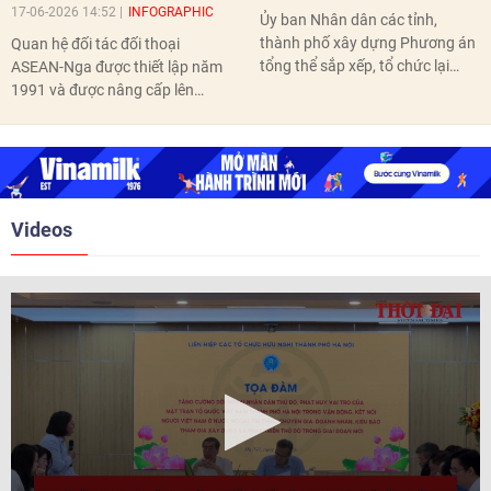
17-06-2026 14:52
INFOGRAPHIC
Ủy ban Nhân dân các tỉnh,
thành phố xây dựng Phương án
Quan hệ đối tác đối thoại
tổng thể sắp xếp, tổ chức lại
ASEAN-Nga được thiết lập năm
thôn, tổ dân phố hoàn thành
1991 và được nâng cấp lên
trước ngày 10/6/2026.
quan hệ Đối tác chiến lược năm
2018. Hai bên đã tổ chức 5 Hội
nghị Cấp cao vào các năm 2005,
2010, 2016, 2018, 2021.
Videos