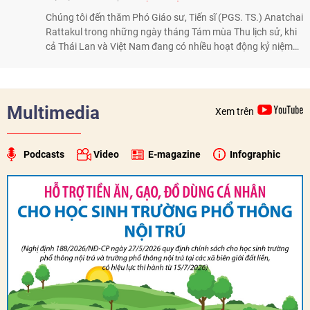
Chúng tôi đến thăm Phó Giáo sư, Tiến sĩ (PGS. TS.) Anatchai
Rattakul trong những ngày tháng Tám mùa Thu lịch sử, khi
cả Thái Lan và Việt Nam đang có nhiều hoạt động kỷ niệm
50 năm thiết lập quan hệ ngoại giao, để nghe ông kể lại câu
chuyện cách đây nửa thế kỷ, khi cha ông, Bộ trưởng Ngoại
giao Bhichai Rattakul, được giao nhiệm vụ cải thiện quan hệ
của Thái Lan với các nước láng giềng, trong đó có Việt Nam.
Multimedia
Xem trên
Với một trái tim chân thành và thiện chí, ông Bhichai
Rattakul đã góp phần đưa quan hệ Thái Lan - Việt Nam
sang một trang mới.
Podcasts
Video
E-magazine
Infographic