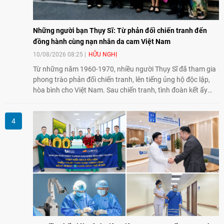
Những người bạn Thụy Sĩ: Từ phản đối chiến tranh đến
đồng hành cùng nạn nhân da cam Việt Nam
10/08/2026 08:25
HỮU NGHỊ
Từ những năm 1960-1970, nhiều người Thụy Sĩ đã tham gia
phong trào phản đối chiến tranh, lên tiếng ủng hộ độc lập,
hòa bình cho Việt Nam. Sau chiến tranh, tình đoàn kết ấy
tiếp tục bằng các hoạt động nhân đạo, hỗ trợ cộng đồng và
đồng hành với những người còn chịu hậu quả chiến tranh,
trong đó có các nạn nhân chất độc da cam/dioxin.