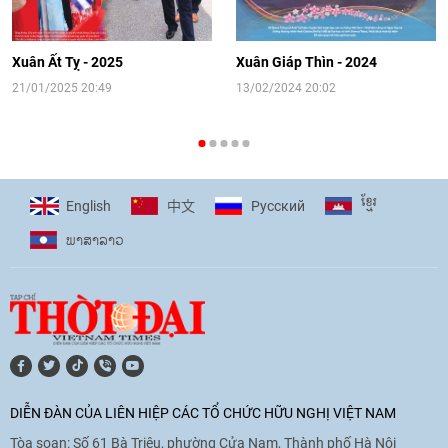
[Video] Đối ngoại nhân dân Thủ đô
hướng tới kết nối hiệu quả nguồn lực
người Việt Nam ở nước ngoài
Xuân Ất Tỵ - 2025
Xuân Giáp Thìn - 2024
16:58
|
10/06/2026
21/01/2025 20:49
13/02/2024 20:02
[Video] Plan International đồng hành
cùng thanh thiếu nhi tiên phong ứng
ខ្មែរ
English
Pусский
中文
phó với biến đổi khí hậu
ພາ​ສາ​ລາວ
17:07
|
09/06/2026
[Video] Lào dành ưu tiên hàng đầu cho
quan hệ với Việt Nam
11:01
|
09/06/2026
DIỄN ĐÀN CỦA LIÊN HIỆP CÁC TỔ CHỨC HỮU NGHỊ VIỆT NAM
Tòa soạn: Số 61 Bà Triệu, phường Cửa Nam, Thành phố Hà Nội
[Video] Doanh nghiệp Hoa Kỳ hỗ trợ