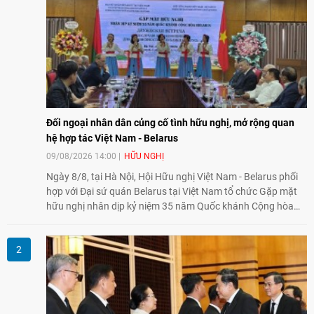
Đối ngoại nhân dân củng cố tình hữu nghị, mở rộng quan
hệ hợp tác Việt Nam - Belarus
09/08/2026 14:00
HỮU NGHỊ
Ngày 8/8, tại Hà Nội, Hội Hữu nghị Việt Nam - Belarus phối
hợp với Đại sứ quán Belarus tại Việt Nam tổ chức Gặp mặt
hữu nghị nhân dịp kỷ niệm 35 năm Quốc khánh Cộng hòa
Belarus. Đại diện hai bên nhấn mạnh vai trò của đối ngoại
nhân dân trong củng cố tình hữu nghị, mở rộng hợp tác thiết
thực và làm sâu sắc quan hệ Đối tác chiến lược Việt Nam -
Belarus.