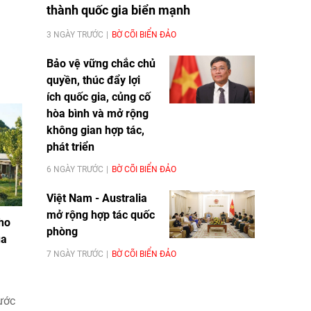
thành quốc gia biển mạnh
3 NGÀY TRƯỚC
BỜ CÕI BIỂN ĐẢO
Bảo vệ vững chắc chủ
quyền, thúc đẩy lợi
ích quốc gia, củng cố
hòa bình và mở rộng
không gian hợp tác,
phát triển
6 NGÀY TRƯỚC
BỜ CÕI BIỂN ĐẢO
Việt Nam - Australia
mở rộng hợp tác quốc
ho
phòng
ủa
7 NGÀY TRƯỚC
BỜ CÕI BIỂN ĐẢO
ước