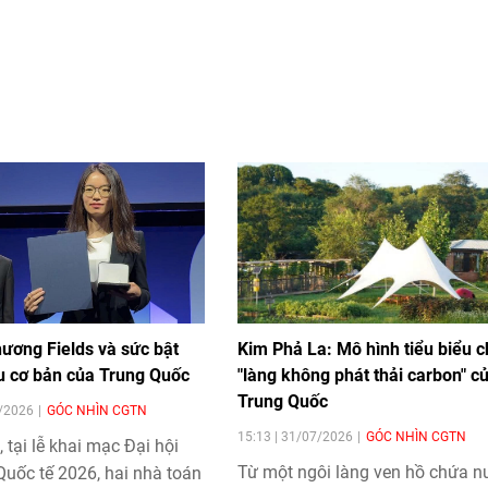
hương Fields và sức bật
Kim Phả La: Mô hình tiểu biểu c
u cơ bản của Trung Quốc
"làng không phát thải carbon" c
Trung Quốc
8/2026
GÓC NHÌN CGTN
15:13 | 31/07/2026
GÓC NHÌN CGTN
 tại lễ khai mạc Đại hội
Từ một ngôi làng ven hồ chứa n
uốc tế 2026, hai nhà toán