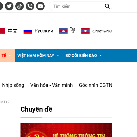
ខ្មែរ
ພາ​ສາ​ລາວ
Pусский
中文
 TẾ
VIỆT NAM HÔM NAY
BỜ CÕI BIỂN ĐẢO
Nhịp sống
Văn hóa - Văn minh
Góc nhìn CGTN
 GMT+7
Chuyên đề