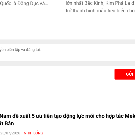
lớn nhất Bắc Kinh, Kim Phả La 
 Quốc là Đặng Dục và
trở thành hình mẫu tiêu biểu cho
g đã được trao Huy
dựng "làng không phát thải carb
lds.
của Trung Quốc. Mô hình kết hợ
chuyển đổi năng lượng, nông ng
sinh thái, kinh tế tuần hoàn và d
lịch trải nghiệm đã tạo động lực
cho phát triển nông thôn bền vữ
GỬI
 Nam đề xuất 5 ưu tiên tạo động lực mới cho hợp tác Me
ật Bản
| 23/07/2026
NHỊP SỐNG