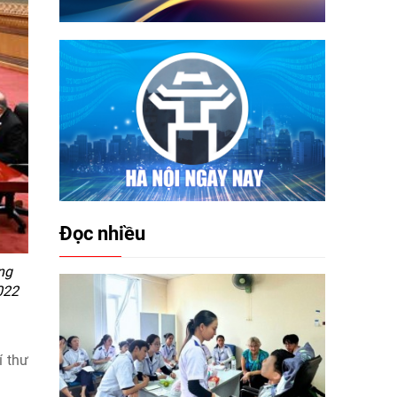
Đọc nhiều
ng
022
í thư