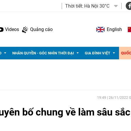
Thời tiết:
Hà Nội 30°C
Videos
Quảng cáo
English
O
NHÂN QUYỀN - GÓC NHÌN THỜI ĐẠI
GIA ĐÌNH VIỆT
QUỐC
19:49 | 26/11/2022
uyên bố chung về làm sâu sắc