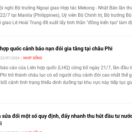
ội nghị Bộ trưởng Ngoại giao Hợp tác Mekong - Nhật Bản lần th
22/7 tại Manila (Philippines), Uỷ viên Bộ Chính trị, Bộ trưởng Bộ
 giao Lê Hoài Trung đề xuất lấy tinh thần "đồng kiến tạo" làm đ
, tập trung vào 5 lĩnh vực từ kết nối hạ tầng, chuỗi cung ứng đ
n đổi số, quản lý tài nguyên nước và an ninh mạng
 hợp quốc cảnh báo nạn đói gia tăng tại châu Phi
| 22/07/2026
NHỊP SỐNG
báo cáo của Liên hợp quốc (LHQ) công bố ngày 21/7, lần đầu t
Phi trở thành châu lục có số người chịu cảnh đói cao nhất thế gi
 bối cảnh tình trạng thiếu dinh dưỡng tại khu vực này tiếp tục gi
 sửa đổi một số quy định, đẩy nhanh thu hút đầu tư nướ
i