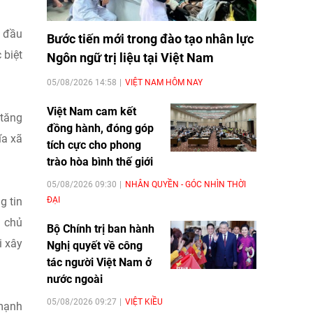
e đầu
Bước tiến mới trong đào tạo nhân lực
 biệt
Ngôn ngữ trị liệu tại Việt Nam
05/08/2026 14:58
VIỆT NAM HÔM NAY
Việt Nam cam kết
 tăng
đồng hành, đóng góp
ĩa xã
tích cực cho phong
trào hòa bình thế giới
05/08/2026 09:30
NHÂN QUYỀN - GÓC NHÌN THỜI
ĐẠI
g tin
i chủ
Bộ Chính trị ban hành
i xây
Nghị quyết về công
tác người Việt Nam ở
nước ngoài
05/08/2026 09:27
VIỆT KIỀU
 mạnh