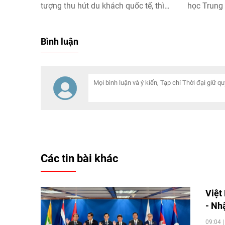
tượng thu hút du khách quốc tế, thì
học Trung
nay các buổi trình diễn robot, những
Vương Hồn
vụ phóng tên lửa và các trải nghiệm
chương Fie
Bình luận
công nghệ của Trung Quốc đang trở
thành "điểm hẹn" mới.
Các tin bài khác
Việt
- Nh
09:04 