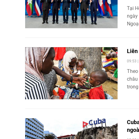
Tại H
ngày 
Ngoại
hướng
chuyể
Liên
09:53 
Theo 
châu 
trong
tăng.
Cuba
ngoà