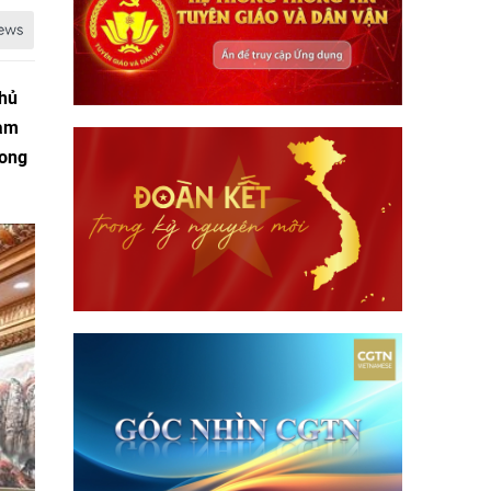
Chủ
làm
song