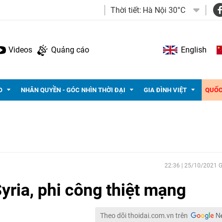
Thời tiết:
Hà Nội 30°C
Videos
Quảng cáo
English
O
NHÂN QUYỀN - GÓC NHÌN THỜI ĐẠI
GIA ĐÌNH VIỆT
QUỐC
22:36 | 25/10/2021
yria, phi công thiệt mạng
Theo dõi thoidai.com.vn trên