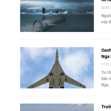
22:05 
Nguồn
này đ
Oanh
Nga 
17:21 
Tu-16
tiên 
Nga.
Trướ