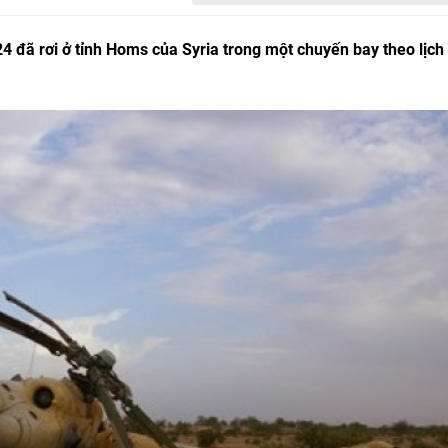
4 đã rơi ở tỉnh Homs của Syria trong một chuyến bay theo lịch