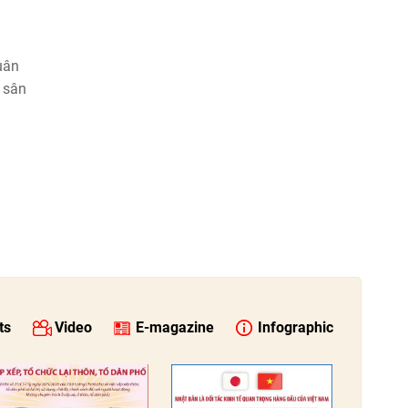
uân
u sân
ts
Video
E-magazine
Infographic