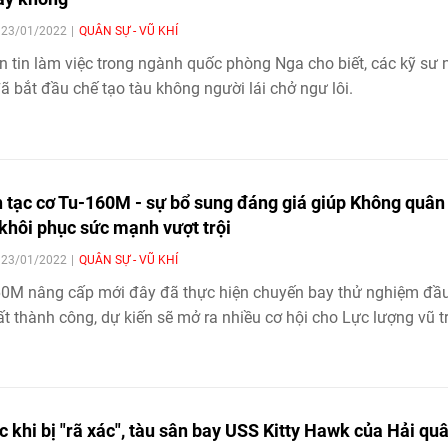
| 23/01/2022
QUÂN SỰ - VŨ KHÍ
 tin làm việc trong ngành quốc phòng Nga cho biết, các kỹ sư
ã bắt đầu chế tạo tàu không người lái chở ngư lôi.
 tạc cơ Tu-160M - sự bổ sung đáng giá giúp Không quân
khôi phục sức mạnh vượt trội
| 23/01/2022
QUÂN SỰ - VŨ KHÍ
0M nâng cấp mới đây đã thực hiện chuyến bay thử nghiệm đầ
rất thành công, dự kiến sẽ mở ra nhiều cơ hội cho Lực lượng vũ t
c khi bị "rã xác", tàu sân bay USS Kitty Hawk của Hải qu