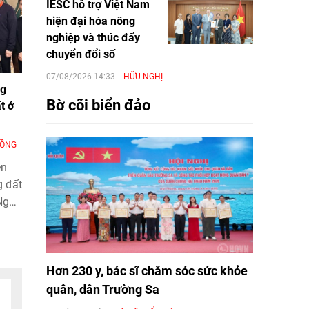
IESC hỗ trợ Việt Nam
hiện đại hóa nông
nghiệp và thúc đẩy
chuyển đổi số
07/08/2026 14:33
HỮU NGHỊ
ng
Bờ cõi biển đảo
t ở
ĐỒNG
ện
g đất
 Nga
ững
ể
ương
Hơn 230 y, bác sĩ chăm sóc sức khỏe
 bá
ệt
quân, dân Trường Sa