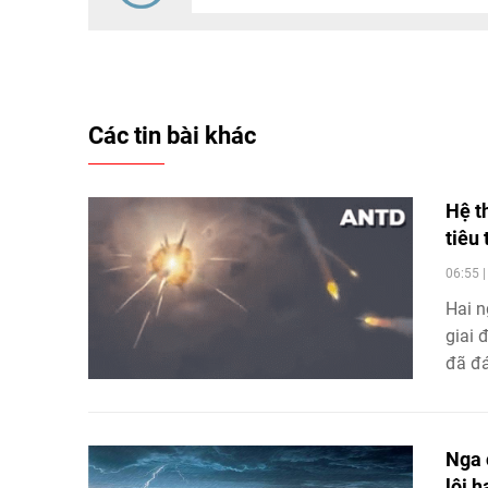
Các tin bài khác
Hệ t
tiêu
06:55 
Hai n
giai 
đã đá
sở dầ
Nga 
lôi 