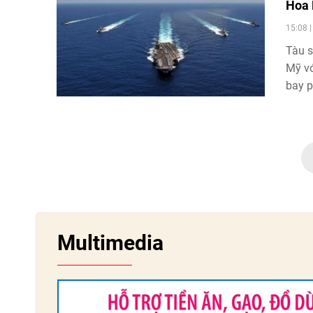
Hoa 
15:08 
Tàu s
Mỹ vớ
bay p
Multimedia