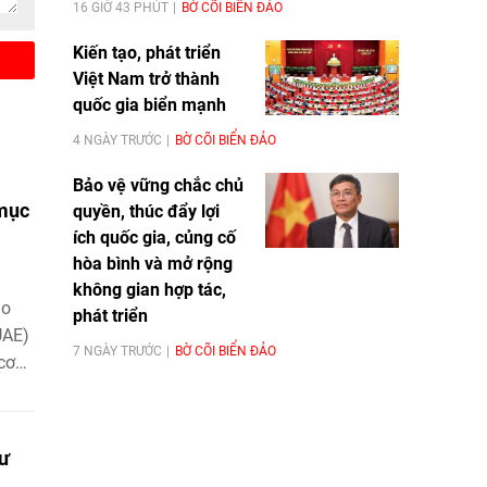
16 GIỜ 43 PHÚT
BỜ CÕI BIỂN ĐẢO
Kiến tạo, phát triển
Việt Nam trở thành
quốc gia biển mạnh
4 NGÀY TRƯỚC
BỜ CÕI BIỂN ĐẢO
Bảo vệ vững chắc chủ
 mục
quyền, thúc đẩy lợi
ích quốc gia, củng cố
hòa bình và mở rộng
không gian hợp tác,
ao
phát triển
UAE)
7 NGÀY TRƯỚC
BỜ CÕI BIỂN ĐẢO
cơ
gư