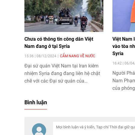
Chưa có thông tin công dân Việt
Việt Nam 
Nam đang ở tại Syria
vào tòa nh
Syria
15:36 | 08/12/2024
CẨM NANG VỀ NƯỚC
16:42 | 06/0
Đại sứ quán Việt Nam tại Iran kiêm
Người Phá
nhiệm Syria đang đang liên hệ chặt
Nam Phạm 
chẽ với các Đại sứ quán của
của phóng 
Philippines đề nghị hỗ trợ bảo hộ
phản ứng 
công dân trong trường hợp khẩn cấp.
Bình luận
công nhằm
quán Iran t