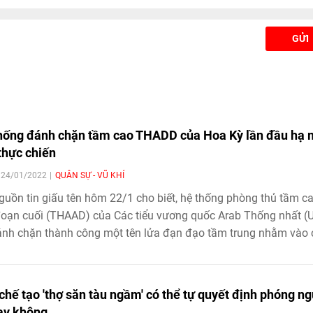
GỬI
hống đánh chặn tầm cao THADD của Hoa Kỳ lần đầu hạ
 thực chiến
| 24/01/2022
QUÂN SỰ - VŨ KHÍ
guồn tin giấu tên hôm 22/1 cho biết, hệ thống phòng thủ tầm c
đoạn cuối (THAAD) của Các tiểu vương quốc Arab Thống nhất (
nh chặn thành công một tên lửa đạn đạo tầm trung nhằm vào 
u mỏ gần căn cứ không quân Al Dhafra hôm 17/1.
chế tạo 'thợ săn tàu ngầm' có thể tự quyết định phóng n
hay không