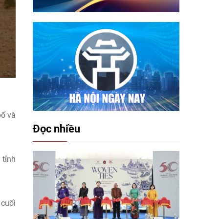
bố và
Đọc nhiều
 tỉnh
 cuối