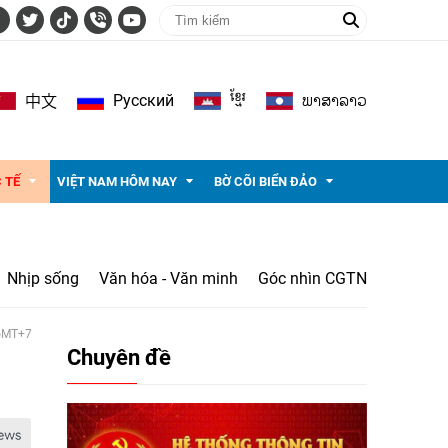
ខ្មែរ
ພາ​ສາ​ລາວ
Pусский
中文
 TẾ
VIỆT NAM HÔM NAY
BỜ CÕI BIỂN ĐẢO
Nhịp sống
Văn hóa - Văn minh
Góc nhìn CGTN
 GMT+7
Chuyên đề