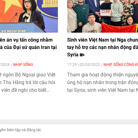
lên án vụ tấn công nhằm
Sinh viên Việt Nam tại Nga chu
à của Đại sứ quán Iran tại
tay hỗ trợ các nạn nhân động đấ
Syria
4/2024
NHỊP SỐNG
17:29 | 02/03/2023
NHỊP SỐNG CỘNG 
t ngôn Bộ Ngoại giao Việt
Tham gia hoạt động thiện nguy
Thu Hằng trả lời câu hỏi
ủng hộ nạn nhân trong trận độn
viên đề nghị cho biết
tại Syria, sinh viên Việt Nam tại
của Việt Nam trước vụ tấn
không chỉ góp phần giúp đỡ nh
 vào toà nhà của Đại sứ
người kém may mắn, mà còn th
ại Syria.
hiện truyền thống“tương thân, t
ái” của dân tộc, góp phần quảng
hình ảnh đất nước, con người Vi
Nam tới bạn bè quốc tế.