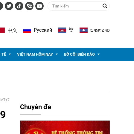
ខ្មែរ
ພາ​ສາ​ລາວ
Pусский
中文
 TẾ
VIỆT NAM HÔM NAY
BỜ CÕI BIỂN ĐẢO
 GMT+7
Chuyên đề
19