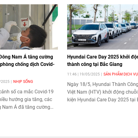
Đông Nam Á tăng cường
Hyundai Care Day 2025 khởi độ
 phòng chống dịch Covid-
thành công tại Bắc Giang
11:46 | 19/05/2025
SẢN PHẨM DỊCH VỤ
5/2025
NHỊP SỐNG
Ngày 18/5, Hyundai Thành Côn
 cảnh số ca mắc Covid-19
Việt Nam (HTV) khởi động chuỗi
iều hướng gia tăng, các
kiện Hyundai Care Day 2025 tại
 Nam Á đã tăng cường
Giang, đánh dấu bước mở màn 
 phòng chống dịch.
hành trình chăm sóc xe lưu độn
diễn ra tại 10 tỉnh, thành trên cả
nước trong mùa hè năm nay.