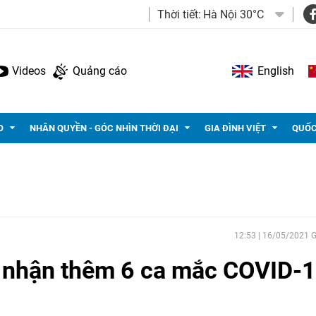
Thời tiết:
Hà Nội 30°C
Videos
Quảng cáo
English
O
NHÂN QUYỀN - GÓC NHÌN THỜI ĐẠI
GIA ĐÌNH VIỆT
QUỐC
12:53 | 16/05/2021
i nhận thêm 6 ca mắc COVID-