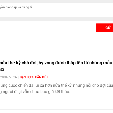
GỬI
nửa thế kỷ chờ đợi, hy vọng được thắp lên từ những mẫu
N
| 28/07/2026
BẠN ĐỌC - CẦN BIẾT
ững cuộc chiến đã lùi xa hơn nửa thế kỷ, nhưng nỗi chờ đợi củ
 người ở lại vẫn chưa bao giờ kết thúc.