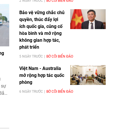
2 NGÀY TRƯỚC
BỜ CÕI BIỂN ĐẢO
Bảo vệ vững chắc chủ
quyền, thúc đẩy lợi
ích quốc gia, củng cố
hòa bình và mở rộng
không gian hợp tác,
phát triển
ng
5 NGÀY TRƯỚC
BỜ CÕI BIỂN ĐẢO
Việt Nam - Australia
mở rộng hợp tác quốc
g
phòng
 sự
6 NGÀY TRƯỚC
BỜ CÕI BIỂN ĐẢO
 Bắc
cho
g