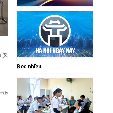
u (5),
Đọc nhiều
ch ly