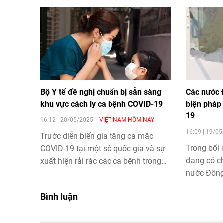
Bộ Y tế đề nghị chuẩn bị sẵn sàng
Các nước 
khu vực cách ly ca bệnh COVID-19
biện pháp
19
16:12 | 20/05/2025
VIỆT NAM HÔM NAY
16:09 | 19/0
Trước diễn biến gia tăng ca mắc
Trong bối
COVID-19 tại một số quốc gia và sự
đang có ch
xuất hiện rải rác các ca bệnh trong
nước Đông
nước, Bộ Y tế yêu cầu các địa
biện pháp
phương và đơn vị y tế trên cả nước
Bình luận
chủ động rà soát, cập nhật kế hoạch
phòng dịch, đồng thời chuẩn bị đầy