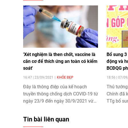
'Xét nghiệm là then chốt, vaccine là
Bổ sung 3
căn cơ để thích ứng an toàn có kiểm
động và h
soát'
BCĐQG ph
16:47 | 23/09/2021
KHỎE ĐẸP
18:56 | 07/0
Đây là thông điệp của kế hoạch
Thủ tướng
truyền thông chống dịch COVID-19 từ
Chính đã 
ngày 23/9 đến ngày 30/9/2021 vừa
TTg bổ su
được Thứ trưởng Bộ Thông tin và
Vận động 
Truyền thông Phạm Anh Tuấn ký ban
Ban Chỉ đ
Tin bài liên quan
hành.
dịch COVI