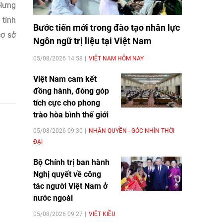
 Hưng
 tính
Bước tiến mới trong đào tạo nhân lực
̛ sở
Ngôn ngữ trị liệu tại Việt Nam
05/08/2026 14:58
VIỆT NAM HÔM NAY
Việt Nam cam kết
đồng hành, đóng góp
tích cực cho phong
trào hòa bình thế giới
05/08/2026 09:30
NHÂN QUYỀN - GÓC NHÌN THỜI
ĐẠI
Bộ Chính trị ban hành
Nghị quyết về công
tác người Việt Nam ở
nước ngoài
05/08/2026 09:27
VIỆT KIỀU