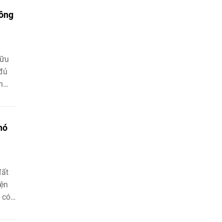
công
hữu
 đủ
n
hó
đất
iện
 có
ức
biện