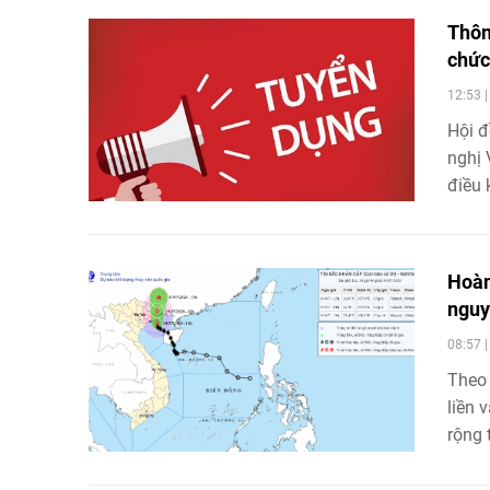
Thôn
chức
12:53 
Hội đ
nghị 
điều 
hiệp 
Hoàn
nguy 
08:57 
Theo 
liền 
rộng 
lượng
cao, 