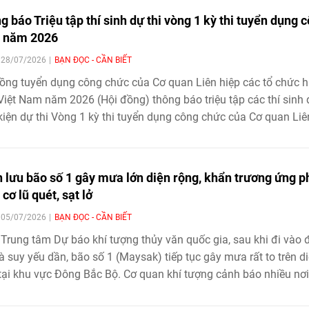
g báo Triệu tập thí sinh dự thi vòng 1 kỳ thi tuyển dụng 
 năm 2026
| 28/07/2026
BẠN ĐỌC - CẦN BIẾT
ồng tuyển dụng công chức của Cơ quan Liên hiệp các tổ chức 
Việt Nam năm 2026 (Hội đồng) thông báo triệu tập các thí sinh
kiện dự thi Vòng 1 kỳ thi tuyển dụng công chức của Cơ quan Liê
các tổ chức hữu nghị Việt Nam năm 2026, cụ thể như sau:
 lưu bão số 1 gây mưa lớn diện rộng, khẩn trương ứng p
cơ lũ quét, sạt lở
| 05/07/2026
BẠN ĐỌC - CẦN BIẾT
Trung tâm Dự báo khí tượng thủy văn quốc gia, sau khi đi vào 
và suy yếu dần, bão số 1 (Maysak) tiếp tục gây mưa rất to trên d
tại khu vực Đông Bắc Bộ. Cơ quan khí tượng cảnh báo nhiều nơi
 mưa trên 300mm, nguy cơ ngập úng, lũ quét và sạt lở đất ở m
trong khi các lực lượng chức năng khẩn trương triển khai nhiều 