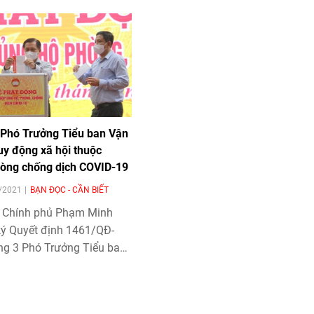
 Phó Trưởng Tiểu ban Vận
uy động xã hội thuộc
òng chống dịch COVID-19
9/2021
BẠN ĐỌC - CẦN BIẾT
 Chính phủ Phạm Minh
ký Quyết định 1461/QĐ-
ng 3 Phó Trưởng Tiểu ban
và huy động xã hội thuộc
ạo Quốc gia phòng, chống
D-19.