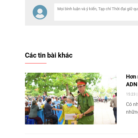
đủ cơ sở vật chất, khu vực cách ly để
sẵn sàng thu dung, điều trị bệnh
nhân COVID-19 khi cần thiết.
Các tin bài khác
Hơn 
AD
15:23 
Có nh
những