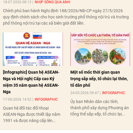
18-07-2026 08:13
NHỊP SỐNG QUA ẢNH
Chính phủ ban hành Nghị định 188/2026/NĐ-CP ngày 27/5/2026
quy định chính sách cho học sinh trường phổ thông nội trú và trường
phổ thông nội trú tại các xã biên giới đất liền.
[Infographic] Quan hệ ASEAN-
Một số mốc thời gian quan
Nga và Hội nghị Cấp cao Kỷ
trọng sắp xếp, tổ chức lại thôn,
niệm 35 năm quan hệ ASEAN-
tổ dân phố
Nga
24-05-2026 09:47
INFOGRAPHIC
17-06-2026 14:52
INFOGRAPHIC
Ủy ban Nhân dân các tỉnh,
thành phố xây dựng Phương án
Quan hệ đối tác đối thoại
tổng thể sắp xếp, tổ chức lại
ASEAN-Nga được thiết lập năm
thôn, tổ dân phố hoàn thành
1991 và được nâng cấp lên
trước ngày 10/6/2026.
quan hệ Đối tác chiến lược năm