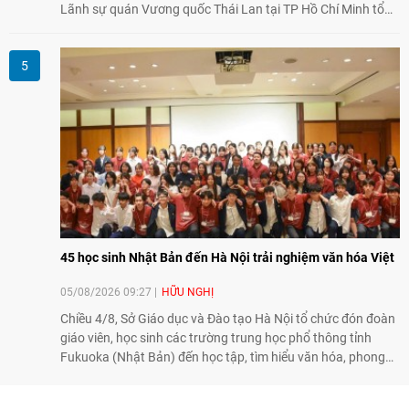
Lãnh sự quán Vương quốc Thái Lan tại TP Hồ Chí Minh tổ
chức họp mặt kỷ niệm 50 năm thiết lập quan hệ ngoại giao
Việt Nam - Thái Lan (1976-2026). Tại đây, nhấn mạnh vai trò
của giao lưu nhân dân, Tổng Lãnh sự Thái Lan cho biết các
hoạt động trao đổi về văn hóa, giáo dục, du lịch, ẩm thực,
nghệ thuật và giao lưu thanh niên đã góp phần đưa quan hệ
Thái Lan - Việt Nam ngày càng gắn bó, gần gũi.
45 học sinh Nhật Bản đến Hà Nội trải nghiệm văn hóa Việt
05/08/2026 09:27
HỮU NGHỊ
Chiều 4/8, Sở Giáo dục và Đào tạo Hà Nội tổ chức đón đoàn
giáo viên, học sinh các trường trung học phổ thông tỉnh
Fukuoka (Nhật Bản) đến học tập, tìm hiểu văn hóa, phong
tục tập quán Việt Nam.