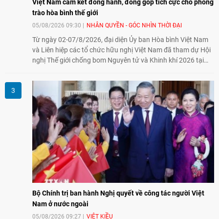
Việt Nam cam kết đồng hành, đóng góp tích cực cho phong
trào hòa bình thế giới
05/08/2026 09:30
NHÂN QUYỀN - GÓC NHÌN THỜI ĐẠI
Từ ngày 02-07/8/2026, đại diện Ủy ban Hòa bình Việt Nam
và Liên hiệp các tổ chức hữu nghị Việt Nam đã tham dự Hội
nghị Thế giới chống bom Nguyên tử và Khinh khí 2026 tại
thành phố Hiroshima, Nhật Bản, tiếp tục khẳng định cam kết
đồng hành cùng với phong trào hoà bình của nhân dân
Nhật Bản và thế giới ủng hộ giải trừ vũ khí hạt nhân của Việt
Nam.
Bộ Chính trị ban hành Nghị quyết về công tác người Việt
Nam ở nước ngoài
05/08/2026 09:27
VIỆT KIỀU