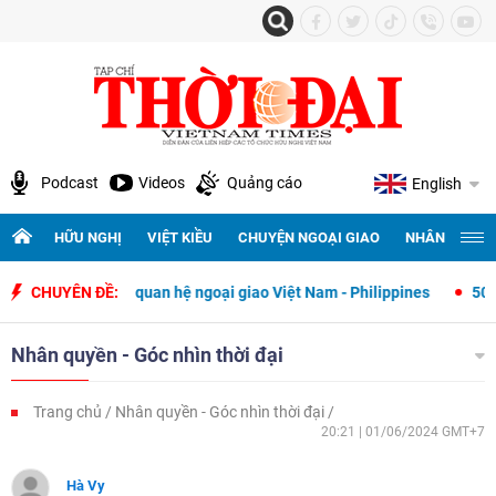
Podcast
Videos
Quảng cáo
English
HỮU NGHỊ
VIỆT KIỀU
CHUYỆN NGOẠI GIAO
NHÂN QUYỀN 
iết lập quan hệ ngoại giao Việt Nam - Philippines
CHUYÊN ĐỀ:
500 ngày đêm tì
Nhân quyền - Góc nhìn thời đại
Trang chủ
Nhân quyền - Góc nhìn thời đại
20:21 | 01/06/2024 GMT+7
Hà Vy