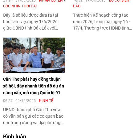
21:24 | 01/06/2026
NHÂN QUYỀN -
18:32 | 17/04/2026
BỜ CÕI BIỂN
GÓC NHÌN THỜI ĐẠI
ĐẢO
Đây là số liệu được đưa ra tại
Thực hiện Kế hoạch công tác
buổi làm việc ngày 1/6/2026
năm 2026, trong hai ngày 16 -
giữa UBND tỉnh Đắk Lắk với
17/4, Thường trực HĐND tỉnh
Đoàn công tác của Cục Khí
Cà Mau tổ chức Đoàn khảo sát,
tượng Thủy văn (Bộ Nông
thăm và làm việc tại đảo Hòn
nghiệp và Môi trường) và
Khoai nhằm nắm bắt tình hình
Chương trình Phát triển Liên
triển khai các công trình, dự án
hợp quốc (UNDP) về đề xuất dự
kết nối đất liền với đảo; kiểm tra
án "Thí điểm tích hợp từ lưu vực
công tác phòng cháy, chữa cháy
đến ven biển ứng phó tổn thất
rừng; đồng thời thăm hỏi, động
Cần Thơ phát huy đồng thuận
và thiệt hại theo cơ chế kích
viên các lực lượng đang thi công
xã hội, đẩy nhanh tiến độ dự án
hoạt rủi ro khí hậu tại tỉnh Đắk
và làm nhiệm vụ trên đảo.
nâng cấp, mở rộng Quốc lộ 91
Lắk, Việt Nam".
06:27 | 09/12/2025
KINH TẾ
UBND thành phố Cần Thơ vừa
có văn bản gửi các cơ quan báo,
đài Trung ương và địa phương
đóng trên địa bàn thành phố
đẩy mạnh tuyên truyền về dự án
Bình luận