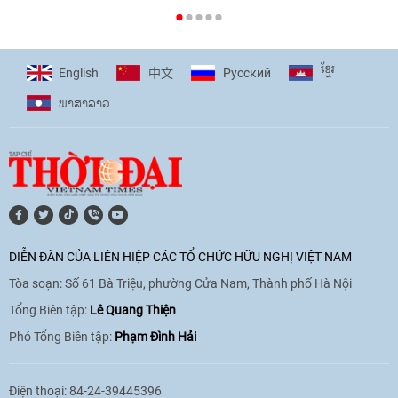
[Video] Plan International đồng hành
cùng thanh thiếu nhi tiên phong ứng
ខ្មែរ
English
Pусский
中文
phó với biến đổi khí hậu
ພາ​ສາ​ລາວ
17:07
|
09/06/2026
[Video] Lào dành ưu tiên hàng đầu cho
quan hệ với Việt Nam
11:01
|
09/06/2026
DIỄN ĐÀN CỦA LIÊN HIỆP CÁC TỔ CHỨC HỮU NGHỊ VIỆT NAM
Tòa soạn: Số 61 Bà Triệu, phường Cửa Nam, Thành phố Hà Nội
[Video] Doanh nghiệp Hoa Kỳ hỗ trợ
Việt Nam xác định danh tính người mất
Tổng Biên tập:
Lê Quang Thiện
tích trong chiến tranh
Phó Tổng Biên tập:
Phạm Đình Hải
20:38
|
02/06/2026
Điện thoại: 84-24-39445396