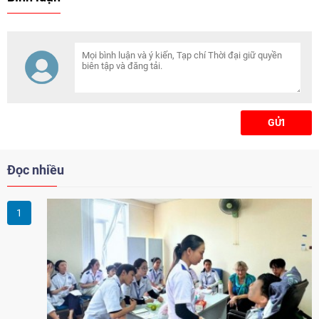
Nâng cấp, mở rộng Quốc lộ 91
(đoạn từ Km0 - Km7) nhằm tạo
sự đồng thuận, ủng hộ của
người dân, sớm bàn giao mặt
bằng để triển khai thi công và
đảm bảo tiến độ thực hiện dự án
trọng điểm này.
GỬI
Đọc nhiều