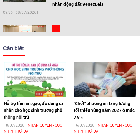
nhân động đất Venezuela
09:35
|
08/07/2026
[Video] Trẻ em Đông Á cùng kiến tạo
giải pháp cho những thách thức chung
Cần biết
17:44
|
27/06/2026
[Video] Âm nhạc flamenco gắn kết văn
hoá Việt Nam - Tây Ban Nha
11:10
|
17/06/2026
Hỗ trợ tiền ăn, gạo, đồ dùng cá
"Chốt" phương án tăng lương
nhân cho học sinh trường phổ
tối thiểu vùng năm 2027 ở mức
thông nội trú
7,8%
[Video] Trao tặng Kỷ niệm chương "Vì
hòa bình, hữu nghị giữa các dân tộc"
18/07/2026
NHÂN QUYỀN - GÓC
16/07/2026
NHÂN QUYỀN - GÓC
NHÌN THỜI ĐẠI
NHÌN THỜI ĐẠI
cho Đại sứ Hungary tại Việt Nam