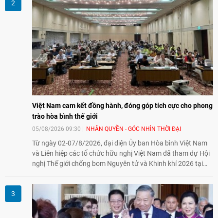
Việt Nam cam kết đồng hành, đóng góp tích cực cho phong
trào hòa bình thế giới
05/08/2026 09:30
NHÂN QUYỀN - GÓC NHÌN THỜI ĐẠI
Từ ngày 02-07/8/2026, đại diện Ủy ban Hòa bình Việt Nam
và Liên hiệp các tổ chức hữu nghị Việt Nam đã tham dự Hội
nghị Thế giới chống bom Nguyên tử và Khinh khí 2026 tại
thành phố Hiroshima, Nhật Bản, tiếp tục khẳng định cam kết
đồng hành cùng với phong trào hoà bình của nhân dân
Nhật Bản và thế giới ủng hộ giải trừ vũ khí hạt nhân của Việt
Nam.