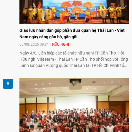
Giao lưu nhân dân góp phần đưa quan hệ Thái Lan - Việt
Nam ngày càng gắn bó, gần gũi
05/08/2026 09:31
HỮU NGHỊ
Ngày 4/8, Liên hiệp các tổ chức hữu nghị TP Cần Thơ, Hội
Hữu nghị Việt Nam - Thái Lan TP Cần Thơ phối hợp với Tổng
Lãnh sự quán Vương quốc Thái Lan tại TP Hồ Chí Minh tổ
chức họp mặt kỷ niệm 50 năm thiết lập quan hệ ngoại giao
Việt Nam - Thái Lan (1976-2026). Tại đây, nhấn mạnh vai trò
của giao lưu nhân dân, Tổng Lãnh sự Thái Lan cho biết các
hoạt động trao đổi về văn hóa, giáo dục, du lịch, ẩm thực,
nghệ thuật và giao lưu thanh niên đã góp phần đưa quan hệ
Thái Lan - Việt Nam ngày càng gắn bó, gần gũi.