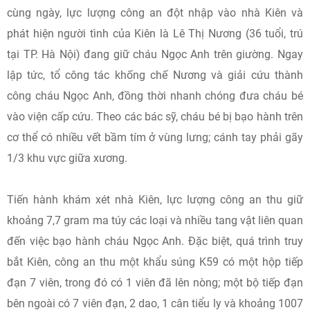
cùng ngày, lực lượng công an đột nhập vào nhà Kiên và
phát hiện người tình của Kiên là Lê Thị Nương (36 tuổi, trú
tại TP. Hà Nội) đang giữ cháu Ngọc Anh trên giường. Ngay
lập tức, tổ công tác khống chế Nương và giải cứu thành
công cháu Ngọc Anh, đồng thời nhanh chóng đưa cháu bé
vào viện cấp cứu. Theo các bác sỹ, cháu bé bị bạo hành trên
cơ thể có nhiều vết bầm tím ở vùng lưng; cánh tay phải gãy
1/3 khu vực giữa xương.
Tiến hành khám xét nhà Kiên, lực lượng công an thu giữ
khoảng 7,7 gram ma túy các loại và nhiều tang vật liên quan
đến việc bạo hành cháu Ngọc Anh. Đặc biệt, quá trình truy
bắt Kiên, công an thu một khẩu súng K59 có một hộp tiếp
đạn 7 viên, trong đó có 1 viên đã lên nòng; một bộ tiếp đạn
bên ngoài có 7 viên đạn, 2 dao, 1 cân tiểu ly và khoảng 1007