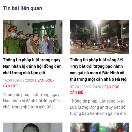
Tin bài liên quan
Thông tin pháp luật trong ngày:
Thông tin pháp luật sáng 8/9:
Nạn nhân bị đánh hội đồng đến
Truy bắt đối tượng bạo hành
chết trong nhà tạm giữ
con gái dã man ở Bắc Ninh cố
thủ trong một căn nhà ở Hà Nội
16:59 | 09/09/2020
BẠN ĐỌC -
CẦN BIẾT
07:20 | 08/09/2020
BẠN ĐỌC -
CẦN BIẾT
Thông tin pháp luật trong ngày
:
Nạn nhân bị đánh hội đồng đến
Thông tin pháp luật sáng 8/9
:
chết trong nhà tạm giữ; Bắt
Lực lượng Công an truy bắt đối
băng nhóm chuyên bảo kê, đòi
tượng bạo hành con gái dã man
nợ thuê ở Hải Dương; Nghi án
ở Bắc Ninh; Khởi tố, bắt tạm
chồng chém vợ trọng thương rồi
giam đối tượng lừa đảo bán hoa
tự tử là những thông tin pháp