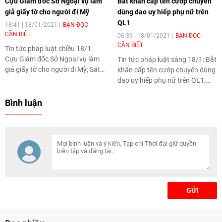
Cựu Giám đốc Sở Ngoại vụ làm
Bắt khẩn cấp tên cướp chuyên
giả giấy tờ cho người đi Mỹ
dùng dao uy hiếp phụ nữ trên
QL1
18:41 | 18/01/2021
BẠN ĐỌC -
CẦN BIẾT
06:39 | 18/01/2021
BẠN ĐỌC -
CẦN BIẾT
Tin tức pháp luật chiều 18/1:
Cựu Giám đốc Sở Ngoại vụ làm
Tin tức pháp luật sáng 18/1: Bắt
giả giấy tờ cho người đi Mỹ; Sát
khẩn cấp tên cướp chuyên dùng
hại người tình, cướp tài sản sau
dao uy hiếp phụ nữ trên QL1;
khi 'quan hệ' tại rẫy cà phê; Bắt
Con trai đâm bố mẹ tử vong, em
quả tang vụ sang chiết gas trái
trai nguy kịch; Bị bắt vì làm bạn
Bình luận
phép ở Hải Phòng… là những tin
gái nhí có bầu… là những tin
pháp luật nổi bật hôm nay.
pháp luật nổi bật hôm nay.
GỬI