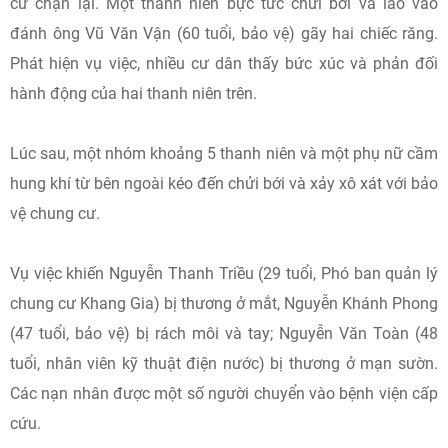
cư chặn lại. Một thanh niên bực tức chửi bới và lao vào
đánh ông Vũ Văn Vận (60 tuổi, bảo vệ) gãy hai chiếc răng.
Phát hiện vụ việc, nhiều cư dân thấy bức xúc và phản đối
hành động của hai thanh niên trên.
Lúc sau, một nhóm khoảng 5 thanh niên và một phụ nữ cầm
hung khí từ bên ngoài kéo đến chửi bới và xảy xô xát với bảo
vệ chung cư.
Vụ việc khiến Nguyễn Thanh Triều (29 tuổi, Phó ban quản lý
chung cư Khang Gia) bị thương ở mắt, Nguyễn Khánh Phong
(47 tuổi, bảo vệ) bị rách môi và tay; Nguyễn Văn Toàn (48
tuổi, nhân viên kỹ thuật điện nước) bị thương ở mạn sườn.
Các nạn nhân được một số người chuyển vào bệnh viện cấp
cứu.