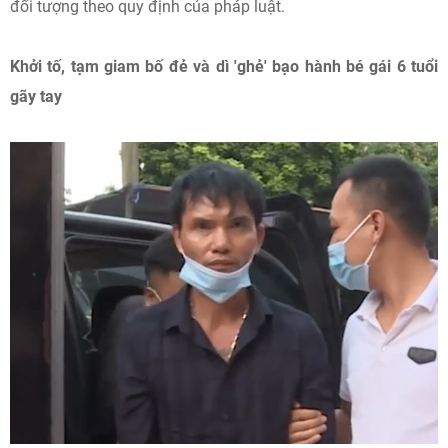
đối tượng theo quy định của pháp luật.
Khởi tố, tạm giam bố đẻ và dì 'ghẻ' bạo hành bé gái 6 tuổi
gãy tay