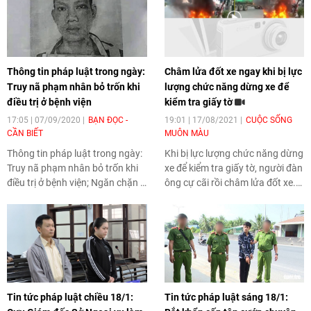
lan đột biến … là những tin pháp
luật hôm nay (9/9).
luật nóng nhất hôm nay.
Thông tin pháp luật trong ngày:
Châm lửa đốt xe ngay khi bị lực
Truy nã phạm nhân bỏ trốn khi
lượng chức năng dừng xe để
điều trị ở bệnh viện
kiểm tra giấy tờ
17:05 | 07/09/2020
BẠN ĐỌC -
19:01 | 17/08/2021
CUỘC SỐNG
CẦN BIẾT
MUÔN MÀU
Thông tin pháp luật trong ngày
:
Khi bị lực lượng chức năng dừng
Truy nã phạm nhân bỏ trốn khi
xe để kiểm tra giấy tờ, người đàn
điều trị ở bệnh viện; Ngăn chặn 2
ông cự cãi rồi châm lửa đốt xe.
nhóm dùng dao tự chế, roi điện
Đối tượng sau đó bị lực lượng
‘hỗn chiến’; Người đàn ông tử
chức năng khống chế đưa về trụ
vong trong tư thế treo cổ trên
sở công an.
cành cây… là những tin pháp
luật hôm nay (7/9).
Tin tức pháp luật chiều 18/1:
Tin tức pháp luật sáng 18/1: