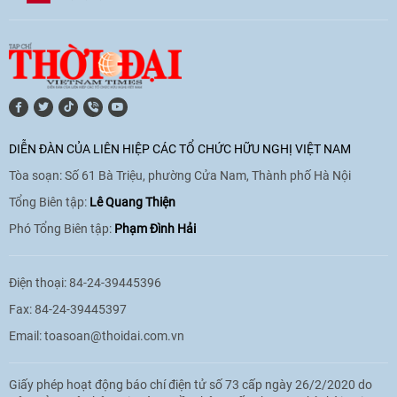
[Video] Âm nhạc flamenco gắn kết văn
hoá Việt Nam - Tây Ban Nha
11:10
|
17/06/2026
[Video] Trao tặng Kỷ niệm chương "Vì
hòa bình, hữu nghị giữa các dân tộc"
DIỄN ĐÀN CỦA LIÊN HIỆP CÁC TỔ CHỨC HỮU NGHỊ VIỆT NAM
cho Đại sứ Hungary tại Việt Nam
Tòa soạn: Số 61 Bà Triệu, phường Cửa Nam, Thành phố Hà Nội
17:25
|
13/06/2026
Tổng Biên tập:
Lê Quang Thiện
Phó Tổng Biên tập:
Phạm Đình Hải
[Video] Nhân dân Việt Nam luôn trân
trọng tình cảm của nước Nga
Điện thoại: 84-24-39445396
08:02
|
13/06/2026
Fax: 84-24-39445397
Email:
toasoan@thoidai.com.vn
Video: Cơ hội giao lưu quốc tế cho học
Giấy phép hoạt động báo chí điện tử số 73 cấp ngày 26/2/2020 do
sinh Việt Nam tại trại hè Artek