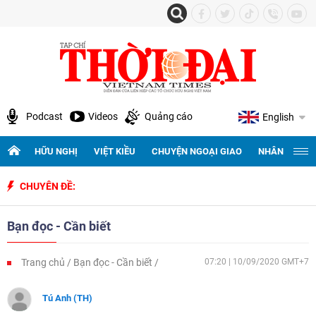
Podcast
Videos
Quảng cáo
English
HỮU NGHỊ
VIỆT KIỀU
CHUYỆN NGOẠI GIAO
NHÂN QUYỀN 
CHUYÊN ĐỀ:
Kỷ niệ
Bạn đọc - Cần biết
Trang chủ
Bạn đọc - Cần biết
07:20 | 10/09/2020 GMT+7
Tú Anh (TH)