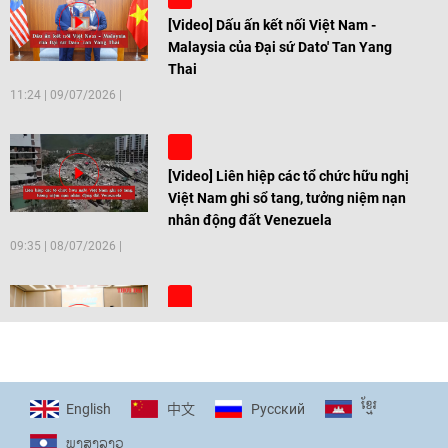
[Video] Dấu ấn kết nối Việt Nam -
Malaysia của Đại sứ Dato' Tan Yang
Thai
11:24
|
09/07/2026
[Video] Liên hiệp các tổ chức hữu nghị
Việt Nam ghi sổ tang, tưởng niệm nạn
nhân động đất Venezuela
09:35
|
08/07/2026
[Video] Trẻ em Đông Á cùng kiến tạo
giải pháp cho những thách thức chung
17:44
|
27/06/2026
ខ្មែរ
English
Pусский
中文
ພາ​ສາ​ລາວ