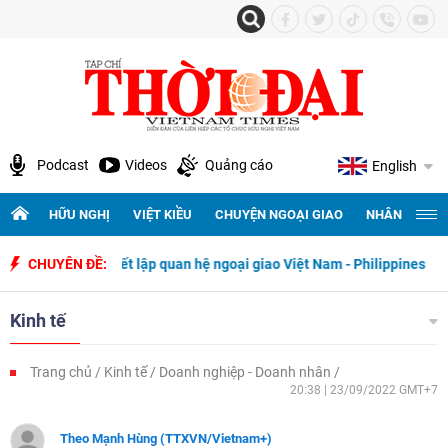
Podcast
Videos
Quảng cáo
English
HỮU NGHỊ
VIỆT KIỀU
CHUYỆN NGOẠI GIAO
NHÂN QUYỀN 
gày thiết lập quan hệ ngoại giao Việt Nam - Philippines
CHUYÊN ĐỀ:
500 ngày 
Kinh tế
Trang chủ
Kinh tế
Doanh nghiệp - Doanh nhân
20:38 | 23/09/2022 GMT+7
Theo Mạnh Hùng (TTXVN/Vietnam+)