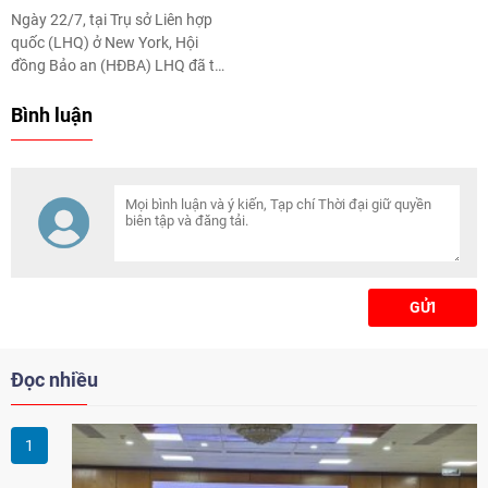
Ngày 22/7, tại Trụ sở Liên hợp
quốc (LHQ) ở New York, Hội
đồng Bảo an (HĐBA) LHQ đã tổ
chức Phiên thảo luận mở cấp
cao với chủ đề “Quản trị tài
Bình luận
nguyên thiên nhiên: Nền tảng
của hoà bình, an ninh và thịnh
vượng”, dưới sự chủ trì của Bộ
trưởng Ngoại giao Cộng hoà
Dân chủ Congo (nước Chủ tịch
HĐBA tháng 7/2026).
GỬI
Đọc nhiều