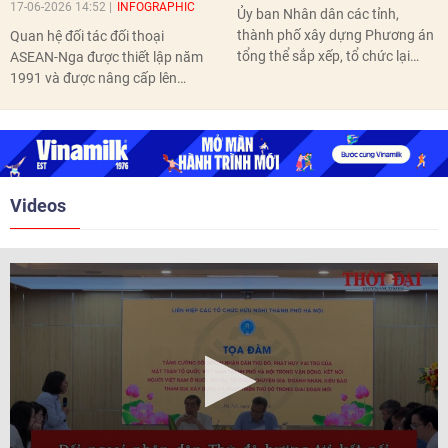
17-06-2026 14:52
INFOGRAPHIC
Ủy ban Nhân dân các tỉnh,
thành phố xây dựng Phương án
Quan hệ đối tác đối thoại
tổng thể sắp xếp, tổ chức lại
ASEAN-Nga được thiết lập năm
thôn, tổ dân phố hoàn thành
1991 và được nâng cấp lên
trước ngày 10/6/2026.
quan hệ Đối tác chiến lược năm
2018. Hai bên đã tổ chức 5 Hội
nghị Cấp cao vào các năm 2005,
2010, 2016, 2018, 2021.
Videos