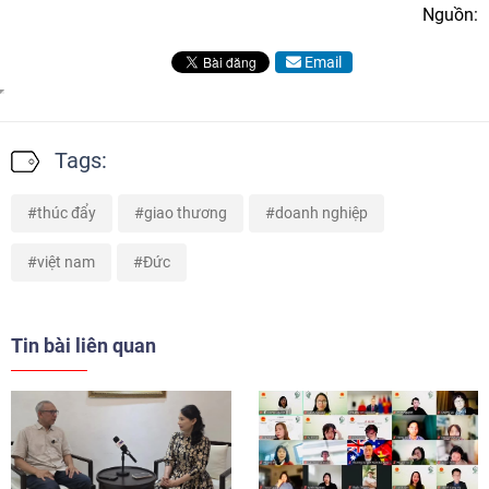
Nguồn:
Email
Tags:
thúc đẩy
giao thương
doanh nghiệp
việt nam
Đức
Tin bài liên quan