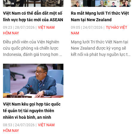
Việt Nam có thể dẫn dắt một số
Ra mắt Mạng lưới Tri thức Việt
lĩnh vực hợp tác mới của ASEAN
Nam tại New Zealand
09:23 | 28/07/2026
VIỆT NAM
09:05 | 24/07/2026
TỰ HÀO VIỆT
HÔM NAY
NAM
Điều phối viên của Viện Nghiên
Mạng lưới Tri thức Việt Nam tại
cứu quốc phòng và chiến lược
New Zealand được kỳ vọng sẽ
Indonesia, đánh giá trong hơn 3
kết nối và phát huy nguồn lực trí
thập kỷ tham gia ASEAN, Việt
tuệ của cộng đồng người Việt,
Nam đã có nhiều đóng góp nổi
tăng cường sự gắn kết cộng
bật đối với tiến trình xây dựng
đồng, thúc đẩy quan hệ hợp tác
Cộng đồng ASEAN.
nhân dân cũng như đóng góp
tích cực cho sự phát triển chung
của Việt Nam và New Zealand.
Việt Nam kêu gọi hợp tác quốc
tế quản trị tài nguyên thiên
nhiên vì hoà bình, an ninh
08:53 | 24/07/2026
VIỆT NAM
HÔM NAY