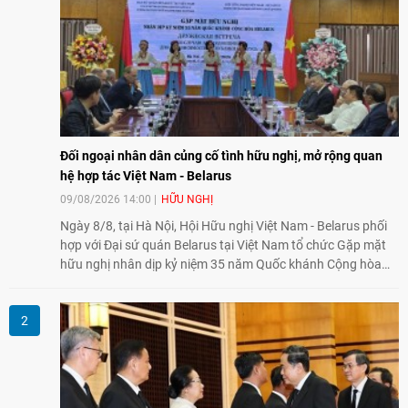
Đối ngoại nhân dân củng cố tình hữu nghị, mở rộng quan
hệ hợp tác Việt Nam - Belarus
09/08/2026 14:00
HỮU NGHỊ
Ngày 8/8, tại Hà Nội, Hội Hữu nghị Việt Nam - Belarus phối
hợp với Đại sứ quán Belarus tại Việt Nam tổ chức Gặp mặt
hữu nghị nhân dịp kỷ niệm 35 năm Quốc khánh Cộng hòa
Belarus. Đại diện hai bên nhấn mạnh vai trò của đối ngoại
nhân dân trong củng cố tình hữu nghị, mở rộng hợp tác thiết
thực và làm sâu sắc quan hệ Đối tác chiến lược Việt Nam -
Belarus.