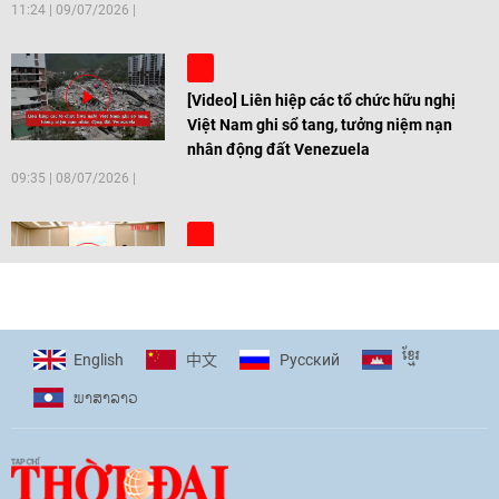
11:24
|
09/07/2026
[Video] Liên hiệp các tổ chức hữu nghị
Việt Nam ghi sổ tang, tưởng niệm nạn
nhân động đất Venezuela
09:35
|
08/07/2026
[Video] Trẻ em Đông Á cùng kiến tạo
giải pháp cho những thách thức chung
17:44
|
27/06/2026
ខ្មែរ
English
Pусский
中文
ພາ​ສາ​ລາວ
[Video] Âm nhạc flamenco gắn kết văn
hoá Việt Nam - Tây Ban Nha
11:10
|
17/06/2026