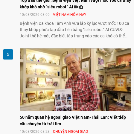
Top đầu thế giới, Bệnh viện Việt Nam vượt mốc 100 ca thay
khớp khó nhờ “siêu robot” AI
10/08/2026 08:00
VIỆT NAM HÔM NAY
Bệnh viện Đa khoa Tâm Anh vừa lập kỷ lục vượt mốc 100 ca
thay khớp phức tạp đầu tiên bằng “siêu robot” AI CUVIS-
Joint thế hệ mới, đặc biệt tập trung vào các ca khó có thể
điều trị tốt bằng kỹ thuật truyền thống hay robot thế hệ cũ,
mở ra cơ hội mới cho nhiều người bệnh đang đối mặt nguy
cơ “tàn phế”.
50 năm quan hệ ngoại giao Việt Nam-Thái Lan: Viết tiếp
câu chuyện từ trái tim
10/08/2026 08:23
CHUYỆN NGOẠI GIAO