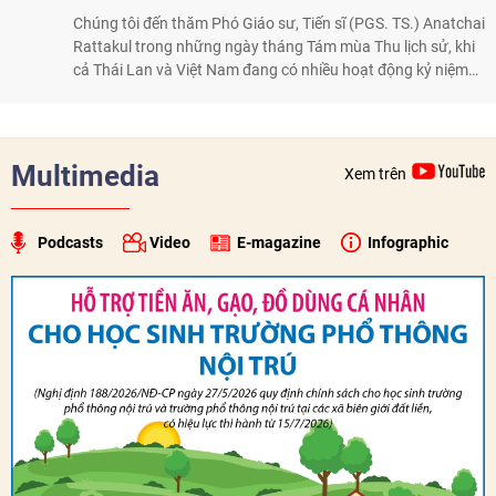
Chúng tôi đến thăm Phó Giáo sư, Tiến sĩ (PGS. TS.) Anatchai
Rattakul trong những ngày tháng Tám mùa Thu lịch sử, khi
cả Thái Lan và Việt Nam đang có nhiều hoạt động kỷ niệm
50 năm thiết lập quan hệ ngoại giao, để nghe ông kể lại câu
chuyện cách đây nửa thế kỷ, khi cha ông, Bộ trưởng Ngoại
giao Bhichai Rattakul, được giao nhiệm vụ cải thiện quan hệ
của Thái Lan với các nước láng giềng, trong đó có Việt Nam.
Multimedia
Xem trên
Với một trái tim chân thành và thiện chí, ông Bhichai
Rattakul đã góp phần đưa quan hệ Thái Lan - Việt Nam
sang một trang mới.
Podcasts
Video
E-magazine
Infographic