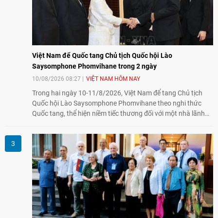
Việt Nam để Quốc tang Chủ tịch Quốc hội Lào
Saysomphone Phomvihane trong 2 ngày
10/08/2026 08:27
VIỆT NAM HÔM NAY
Trong hai ngày 10-11/8/2026, Việt Nam để tang Chủ tịch
Quốc hội Lào Saysomphone Phomvihane theo nghi thức
Quốc tang, thể hiện niềm tiếc thương đối với một nhà lãnh
đạo có nhiều đóng góp cho đất nước Lào và quan hệ hữu
nghị vĩ đại, đoàn kết đặc biệt Việt Nam - Lào.