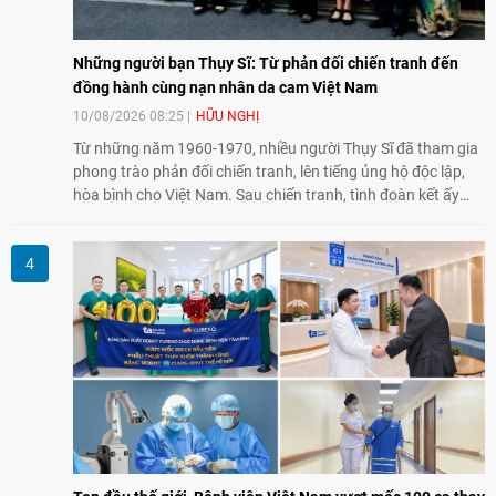
Những người bạn Thụy Sĩ: Từ phản đối chiến tranh đến
đồng hành cùng nạn nhân da cam Việt Nam
10/08/2026 08:25
HỮU NGHỊ
Từ những năm 1960-1970, nhiều người Thụy Sĩ đã tham gia
phong trào phản đối chiến tranh, lên tiếng ủng hộ độc lập,
hòa bình cho Việt Nam. Sau chiến tranh, tình đoàn kết ấy
tiếp tục bằng các hoạt động nhân đạo, hỗ trợ cộng đồng và
đồng hành với những người còn chịu hậu quả chiến tranh,
trong đó có các nạn nhân chất độc da cam/dioxin.