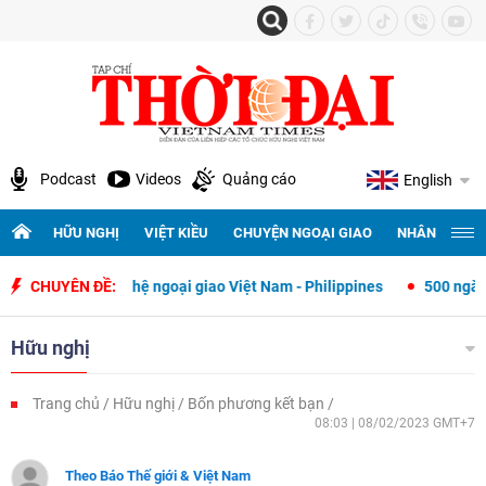
Podcast
Videos
Quảng cáo
English
HỮU NGHỊ
VIỆT KIỀU
CHUYỆN NGOẠI GIAO
NHÂN QUYỀN 
 quan hệ ngoại giao Việt Nam - Philippines
CHUYÊN ĐỀ:
500 ngày đêm tìm kiếm,
Hữu nghị
Trang chủ
Hữu nghị
Bốn phương kết bạn
08:03 | 08/02/2023 GMT+7
Theo Báo Thế giới & Việt Nam