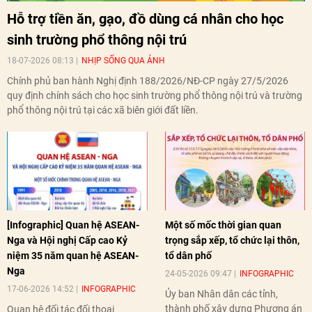
Hỗ trợ tiền ăn, gạo, đồ dùng cá nhân cho học
sinh trường phổ thông nội trú
18-07-2026 08:13
NHỊP SỐNG QUA ẢNH
Chính phủ ban hành Nghị định 188/2026/NĐ-CP ngày 27/5/2026
quy định chính sách cho học sinh trường phổ thông nội trú và trường
phổ thông nội trú tại các xã biên giới đất liền.
[Infographic] Quan hệ ASEAN-
Một số mốc thời gian quan
Nga và Hội nghị Cấp cao Kỷ
trọng sắp xếp, tổ chức lại thôn,
niệm 35 năm quan hệ ASEAN-
tổ dân phố
Nga
24-05-2026 09:47
INFOGRAPHIC
17-06-2026 14:52
INFOGRAPHIC
Ủy ban Nhân dân các tỉnh,
thành phố xây dựng Phương án
Quan hệ đối tác đối thoại