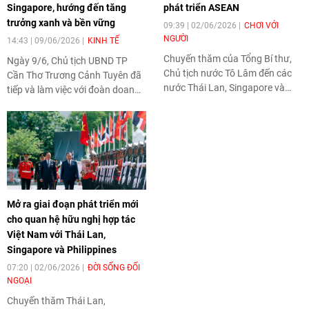
Singapore, hướng đến tăng
phát triển ASEAN
trưởng xanh và bền vững
09:39 | 02/06/2026
CHƠI VỚI
NGƯỜI
14:43 | 09/06/2026
KINH TẾ
Chuyến thăm của Tổng Bí thư,
Ngày 9/6, Chủ tịch UBND TP
Chủ tịch nước Tô Lâm đến các
Cần Thơ Trương Cảnh Tuyên đã
nước Thái Lan, Singapore và
tiếp và làm việc với đoàn doanh
Philippines cho thấy Việt Nam
nghiệp Singapore đến tìm hiểu
đang định vị vai trò dẫn dắt và
cơ hội hợp tác, đầu tư tại địa
điều phối tích cực hơn trong
phương. Cuộc gặp diễn ra trong
Hiệp hội Các quốc gia Đông
bối cảnh quan hệ Đối tác chiến
Nam Á (ASEAN). Đây là đánh giá
lược toàn diện Việt Nam -
được chuyên gia phân tích an
Singapore đang phát triển mạnh
ninh chiến lược Collins Chong
mẽ, mở ra nhiều triển vọng hợp
Yew Keat thuộc Đại học Malaya
Mở ra giai đoạn phát triển mới
tác mới giữa Cần Thơ và cộng
đưa ra trong cuộc trao đổi với
cho quan hệ hữu nghị hợp tác
đồng doanh nghiệp Singapore.
phóng viên tại Kuala Lumpur
Việt Nam với Thái Lan,
ngày 1/6.
Singapore và Philippines
07:20 | 02/06/2026
ĐỜI SỐNG ĐỐI
NGOẠI
Chuyến thăm Thái Lan,