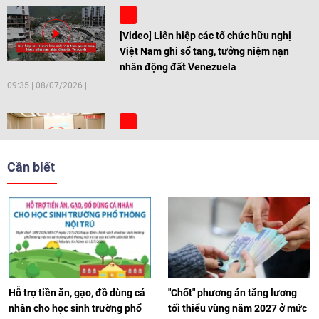
[Video] Liên hiệp các tổ chức hữu nghị
Việt Nam ghi sổ tang, tưởng niệm nạn
nhân động đất Venezuela
09:35
|
08/07/2026
[Video] Trẻ em Đông Á cùng kiến tạo
giải pháp cho những thách thức chung
Cần biết
17:44
|
27/06/2026
[Video] Âm nhạc flamenco gắn kết văn
hoá Việt Nam - Tây Ban Nha
11:10
|
17/06/2026
Hỗ trợ tiền ăn, gạo, đồ dùng cá
"Chốt" phương án tăng lương
nhân cho học sinh trường phổ
tối thiểu vùng năm 2027 ở mức