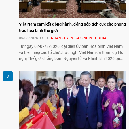
Việt Nam cam kết đồng hành, đóng góp tích cực cho phong
trào hòa bình thế giới
05/08/2026 09:30
NHÂN QUYỀN - GÓC NHÌN THỜI ĐẠI
Từ ngày 02-07/8/2026, đại diện Ủy ban Hòa bình Việt Nam
và Liên hiệp các tổ chức hữu nghị Việt Nam đã tham dự Hội
nghị Thế giới chống bom Nguyên tử và Khinh khí 2026 tại
thành phố Hiroshima, Nhật Bản, tiếp tục khẳng định cam kết
đồng hành cùng với phong trào hoà bình của nhân dân
Nhật Bản và thế giới ủng hộ giải trừ vũ khí hạt nhân của Việt
Nam.