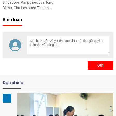
Singapore, Philippines của Tổng
Bí thư, Chủ tịch nước Tô Lâm
đạt nhiều kết quả quan trọng,
thúc đẩy hợp tác và vai trò quốc
Bình luận
tế của Việt Nam.
GỬI
Đọc nhiều