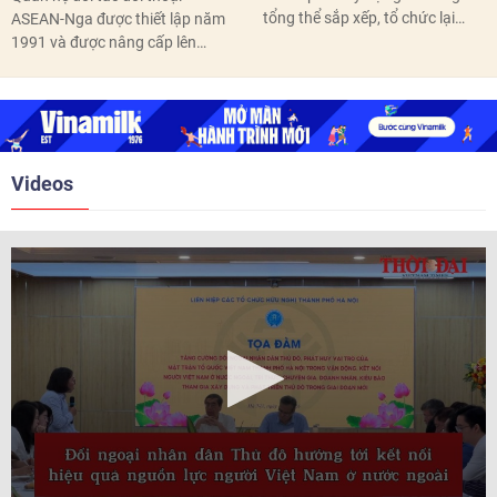
tổng thể sắp xếp, tổ chức lại
ASEAN-Nga được thiết lập năm
thôn, tổ dân phố hoàn thành
1991 và được nâng cấp lên
trước ngày 10/6/2026.
quan hệ Đối tác chiến lược năm
2018. Hai bên đã tổ chức 5 Hội
nghị Cấp cao vào các năm 2005,
2010, 2016, 2018, 2021.
Videos