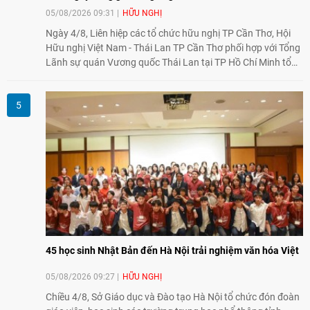
05/08/2026 09:31
HỮU NGHỊ
Ngày 4/8, Liên hiệp các tổ chức hữu nghị TP Cần Thơ, Hội
Hữu nghị Việt Nam - Thái Lan TP Cần Thơ phối hợp với Tổng
Lãnh sự quán Vương quốc Thái Lan tại TP Hồ Chí Minh tổ
chức họp mặt kỷ niệm 50 năm thiết lập quan hệ ngoại giao
Việt Nam - Thái Lan (1976-2026). Tại đây, nhấn mạnh vai trò
của giao lưu nhân dân, Tổng Lãnh sự Thái Lan cho biết các
hoạt động trao đổi về văn hóa, giáo dục, du lịch, ẩm thực,
nghệ thuật và giao lưu thanh niên đã góp phần đưa quan hệ
Thái Lan - Việt Nam ngày càng gắn bó, gần gũi.
45 học sinh Nhật Bản đến Hà Nội trải nghiệm văn hóa Việt
05/08/2026 09:27
HỮU NGHỊ
Chiều 4/8, Sở Giáo dục và Đào tạo Hà Nội tổ chức đón đoàn