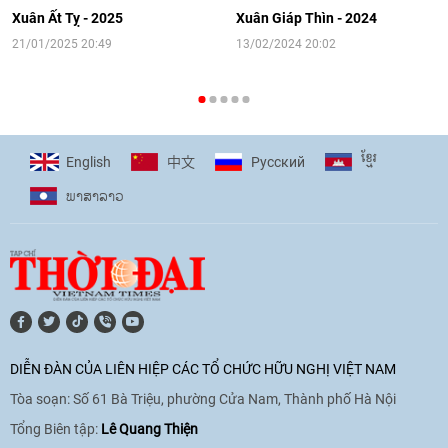
người Việt Nam ở nước ngoài
Xuân Ất Tỵ - 2025
Xuân Giáp Thìn - 2024
16:58
|
10/06/2026
21/01/2025 20:49
13/02/2024 20:02
[Video] Plan International đồng hành
cùng thanh thiếu nhi tiên phong ứng
ខ្មែរ
English
Pусский
中文
phó với biến đổi khí hậu
ພາ​ສາ​ລາວ
17:07
|
09/06/2026
[Video] Lào dành ưu tiên hàng đầu cho
quan hệ với Việt Nam
11:01
|
09/06/2026
DIỄN ĐÀN CỦA LIÊN HIỆP CÁC TỔ CHỨC HỮU NGHỊ VIỆT NAM
Tòa soạn: Số 61 Bà Triệu, phường Cửa Nam, Thành phố Hà Nội
[Video] Doanh nghiệp Hoa Kỳ hỗ trợ
Việt Nam xác định danh tính người mất
Tổng Biên tập:
Lê Quang Thiện
tích trong chiến tranh