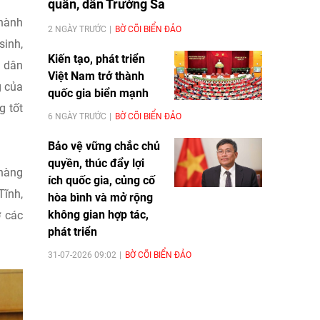
quân, dân Trường Sa
hành
2 NGÀY TRƯỚC
BỜ CÕI BIỂN ĐẢO
sinh,
Kiến tạo, phát triển
g dân
Việt Nam trở thành
 của
quốc gia biển mạnh
 tốt
6 NGÀY TRƯỚC
BỜ CÕI BIỂN ĐẢO
Bảo vệ vững chắc chủ
quyền, thúc đẩy lợi
 hàng
ích quốc gia, củng cố
Tĩnh,
hòa bình và mở rộng
không gian hợp tác,
ở các
phát triển
31-07-2026 09:02
BỜ CÕI BIỂN ĐẢO