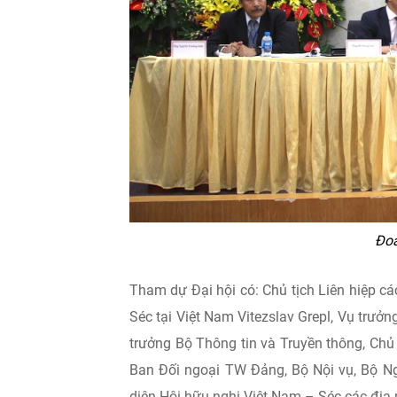
Đoà
Tham dự Đại hội có: Chủ tịch Liên hiệp 
Séc tại Việt Nam Vitezslav Grepl, Vụ trư
trưởng Bộ Thông tin và Truyền thông, Chủ
Ban Đối ngoại TW Đảng, Bộ Nội vụ, Bộ Ng
diện Hội hữu nghị Việt Nam – Séc các địa 