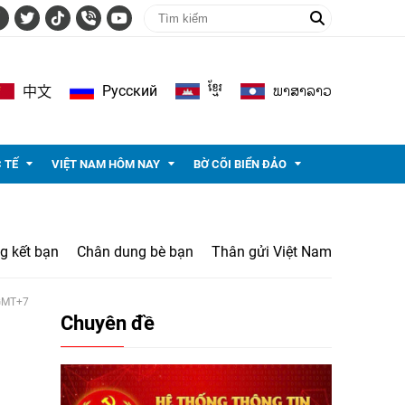
ខ្មែរ
ພາ​ສາ​ລາວ
Pусский
中文
 TẾ
VIỆT NAM HÔM NAY
BỜ CÕI BIỂN ĐẢO
g kết bạn
Chân dung bè bạn
Thân gửi Việt Nam
 GMT+7
Chuyên đề