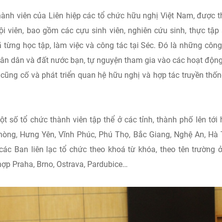
ành viên của Liên hiệp các tổ chức hữu nghị Việt Nam, được t
i viên, bao gồm các cựu sinh viên, nghiên cứu sinh, thực tập 
ng học tập, làm việc và công tác tại Séc. Đó là những côn
ân dân và đất nước bạn, tự nguyện tham gia vào các hoạt động
cũng cố và phát triển quan hệ hữu nghị và hợp tác truyền thống
́ một số tổ chức thành viên tập thể ở các tỉnh, thành phố lên tới
hòng, Hưng Yên, Vĩnh Phúc, Phú Thọ, Bắc Giang, Nghệ An, Hà 
ác Ban liên lạc tổ chức theo khoá từ khóa, theo tên trường 
hợp Praha, Brno, Ostrava, Pardubice…