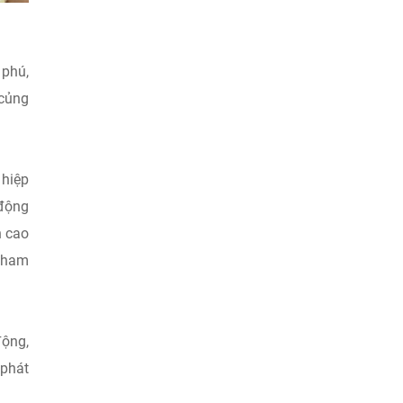
 phú,
 củng
 hiệp
 động
̣n cao
 tham
động,
 phát