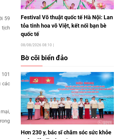
Festival Võ thuật quốc tế Hà Nội: Lan
ới 59
tỏa tinh hoa võ Việt, kết nối bạn bè
 tịch
quốc tế
08/08/2026 08:10
Bờ cõi biển đảo
ố 101
c các
mại,
trong
Hơn 230 y, bác sĩ chăm sóc sức khỏe