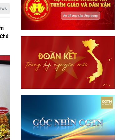
ệm
 Chủ