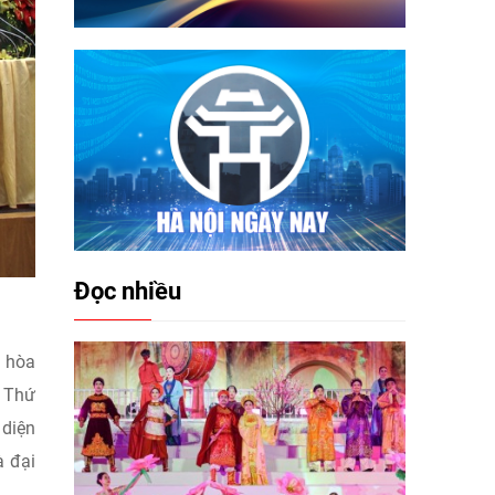
Đọc nhiều
g hòa
n Thứ
 diện
à đại