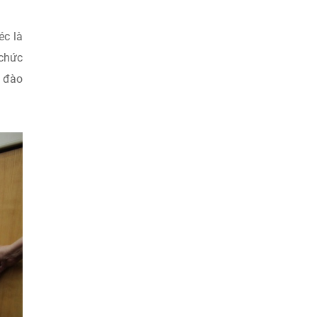
c là
 chức
- đào