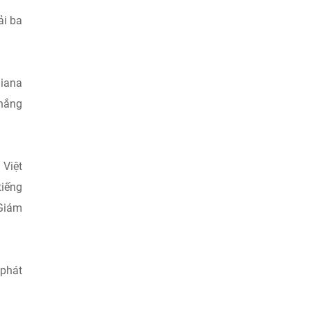
ải ba
Diana
thắng
 Việt
tiếng
 Giám
 phát