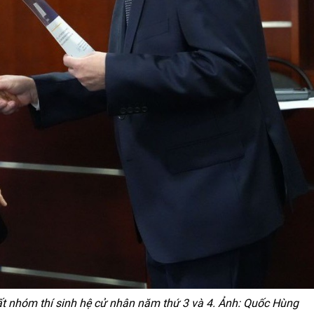
t nhóm thí sinh hệ cử nhân năm thứ 3 và 4. Ảnh: Quốc Hùng