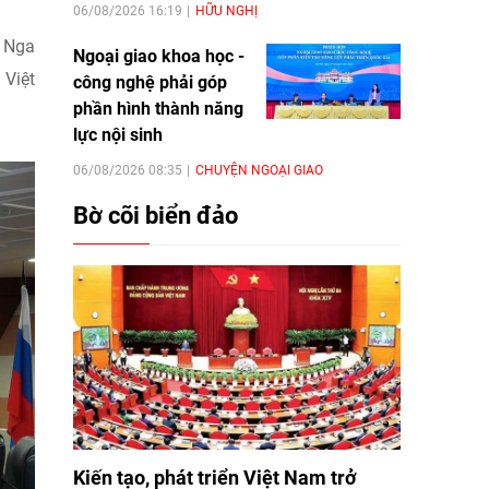
06/08/2026 16:19
HỮU NGHỊ
ứ Nga
Ngoại giao khoa học -
 Việt
công nghệ phải góp
phần hình thành năng
lực nội sinh
06/08/2026 08:35
CHUYỆN NGOẠI GIAO
Bờ cõi biển đảo
Kiến tạo, phát triển Việt Nam trở