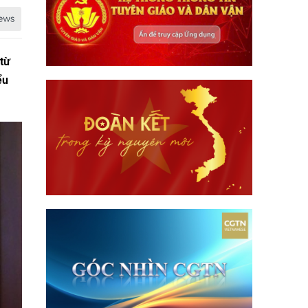
 từ
ểu