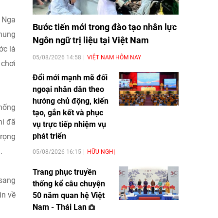
n Nga
Bước tiến mới trong đào tạo nhân lực
chung
Ngôn ngữ trị liệu tại Việt Nam
ớc là
05/08/2026 14:58
VIỆT NAM HÔM NAY
 chơi
Đổi mới mạnh mẽ đối
ngoại nhân dân theo
hướng chủ động, kiến
thống
tạo, gắn kết và phục
hi đã
vụ trực tiếp nhiệm vụ
phát triển
trọng
.
05/08/2026 16:15
HỮU NGHỊ
Trang phục truyền
 sang
thống kể câu chuyện
in về
50 năm quan hệ Việt
Nam - Thái Lan