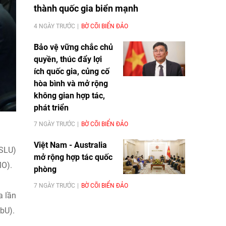
thành quốc gia biển mạnh
4 NGÀY TRƯỚC
BỜ CÕI BIỂN ĐẢO
Bảo vệ vững chắc chủ
quyền, thúc đẩy lợi
ích quốc gia, củng cố
hòa bình và mở rộng
không gian hợp tác,
phát triển
7 NGÀY TRƯỚC
BỜ CÕI BIỂN ĐẢO
Việt Nam - Australia
MSLU)
mở rộng hợp tác quốc
MO).
phòng
7 NGÀY TRƯỚC
BỜ CÕI BIỂN ĐẢO
a lần
bU).