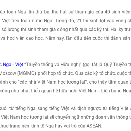
hiệp toàn Nga lần thứ ba, thu hút sự tham gia của 40 sinh viê
 Việt trên toàn nước Nga. Trong đó, 21 thí sinh lọt vào vòng 
à số lượng thi sinh tham gia đông nhất qua các kỳ thi. Hai kỳ trư
 và học viên cao học. Năm nay, lần đầu tiên cuộc thi dành sân
ác
Nga - Việt
“Truyền thống và Hữu nghị” (gọi tắt là Quỹ Truyền 
Moscow (MGIMO) phối hợp tổ chức. Qua các kỳ tổ chức, cuộc t
dành cho “các nhà Việt Nam học tương lai”, cho thấy tầm quan 
 cũng như phát triển quan hệ hữu nghị Việt Nam - Liên bang Nga
xuôi từ tiếng Nga sang tiếng Việt và dịch ngược từ tiếng Việt
à Việt Nam học tương lai sẽ chuyển ngữ những đoạn văn thông t
hực trạng nền kinh tế Nga hay vai trò của ASEAN.