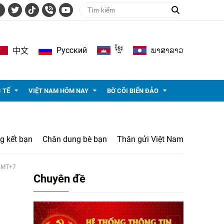
ខ្មែរ
ພາ​ສາ​ລາວ
Pусский
中文
 TẾ
VIỆT NAM HÔM NAY
BỜ CÕI BIỂN ĐẢO
g kết bạn
Chân dung bè bạn
Thân gửi Việt Nam
 GMT+7
Chuyên đề