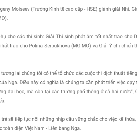
geny Moiseev (Trường Kinh tế cao cấp - HSE) giành giải Nhì. Gi
MO).
hụ cho các thí sinh: Giải Thí sinh phát âm tốt nhất trao cho 
 nhất trao cho Polina Serpukhova (MGIMO) và Giải Ý chí chiến 
ơng lai chúng tôi có thể tổ chức các cuộc thi dịch thuật tiếng
ủa Nga. Điều này có nghĩa là chúng ta cần phát triển việc dạy 
ường đại học, mà còn tại các trường phổ thông ở cả hai nước”,
ểu.
rẻ sẽ tiếp tục nối những nhịp cầu vững chắc cho việc kế thừa,
c toàn diện Việt Nam - Liên bang Nga.