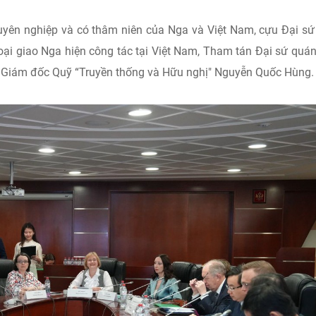
yên nghiệp và có thâm niên của Nga và Việt Nam, cựu Đại s
oại giao Nga hiện công tác tại Việt Nam, Tham tán Đại sứ quán
 Giám đốc Quỹ “Truyền thống và Hữu nghị" Nguyễn Quốc Hùng.