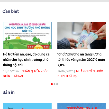
[Video] Trẻ em Đông Á cùng kiến tạo
giải pháp cho những thách thức chung
Cần biết
17:44
|
27/06/2026
[Video] Âm nhạc flamenco gắn kết văn
hoá Việt Nam - Tây Ban Nha
11:10
|
17/06/2026
Hỗ trợ tiền ăn, gạo, đồ dùng cá
"Chốt" phương án tăng lương
nhân cho học sinh trường phổ
tối thiểu vùng năm 2027 ở mức
thông nội trú
7,8%
[Video] Trao tặng Kỷ niệm chương "Vì
hòa bình, hữu nghị giữa các dân tộc"
18/07/2026
NHÂN QUYỀN - GÓC
16/07/2026
NHÂN QUYỀN - GÓC
NHÌN THỜI ĐẠI
NHÌN THỜI ĐẠI
cho Đại sứ Hungary tại Việt Nam
17:25
|
13/06/2026
Bản in
[Video] Nhân dân Việt Nam luôn trân
trọng tình cảm của nước Nga