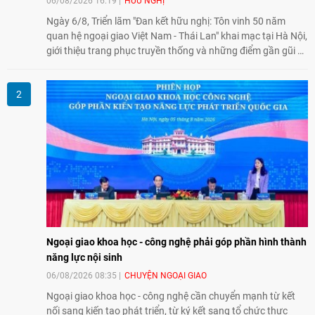
06/08/2026 16:19
HỮU NGHỊ
Ngày 6/8, Triển lãm "Đan kết hữu nghị: Tôn vinh 50 năm
quan hệ ngoại giao Việt Nam - Thái Lan" khai mạc tại Hà Nội,
giới thiệu trang phục truyền thống và những điểm gần gũi về
văn hóa giữa hai nước. Sự kiện cũng nhấn mạnh vai trò của
giao lưu nhân dân trong chặng đường nửa thế kỷ quan hệ
song phương.
Ngoại giao khoa học - công nghệ phải góp phần hình thành
năng lực nội sinh
06/08/2026 08:35
CHUYỆN NGOẠI GIAO
Ngoại giao khoa học - công nghệ cần chuyển mạnh từ kết
nối sang kiến tạo phát triển, từ ký kết sang tổ chức thực