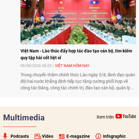
Việt Nam - Lào thúc đẩy hợp tác đào tạo cán bộ, tìm kiếm
quy tập hài cốt liệt sĩ
06/08/2026 08:29
VIỆT NAM HÔM NAY
Trong chuyến thăm chính thức Lào ngày 5/8, lãnh đạo quân
đội hai nước khẳng định tiếp tục tăng cường phối hợp về
công tác Đảng, công tác chính trị, đào tạo cán bộ, quản lý
biên giới và tìm kiếm, quy tập hài cốt liệt sĩ, góp phần làm
sâu sắc hơn quan hệ hữu nghị đặc biệt Việt Nam - Lào.
Multimedia
Xem trên
Podcasts
Video
E-magazine
Infographic