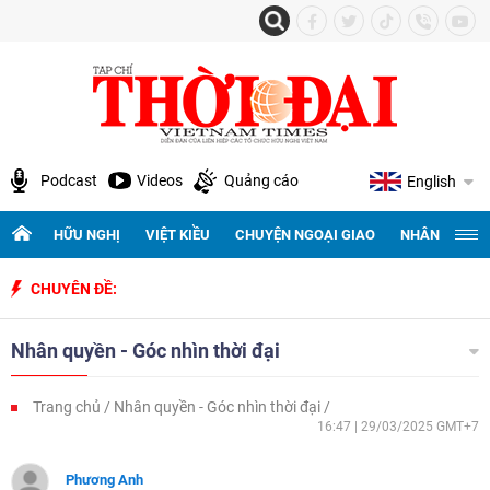
Podcast
Videos
Quảng cáo
English
HỮU NGHỊ
VIỆT KIỀU
CHUYỆN NGOẠI GIAO
NHÂN QUYỀN 
CHUYÊN ĐỀ:
Nhân quyền - Góc nhìn thời đại
Trang chủ
Nhân quyền - Góc nhìn thời đại
16:47 | 29/03/2025 GMT+7
Phương Anh