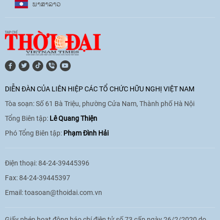
ພາ​ສາ​ລາວ
17:07
|
09/06/2026
[Video] Lào dành ưu tiên hàng đầu cho
quan hệ với Việt Nam
11:01
|
09/06/2026
DIỄN ĐÀN CỦA LIÊN HIỆP CÁC TỔ CHỨC HỮU NGHỊ VIỆT NAM
Tòa soạn: Số 61 Bà Triệu, phường Cửa Nam, Thành phố Hà Nội
[Video] Doanh nghiệp Hoa Kỳ hỗ trợ
Việt Nam xác định danh tính người mất
Tổng Biên tập:
Lê Quang Thiện
tích trong chiến tranh
Phó Tổng Biên tập:
Phạm Đình Hải
20:38
|
02/06/2026
Điện thoại: 84-24-39445396
Fax: 84-24-39445397
Email:
toasoan@thoidai.com.vn
Giấy phép hoạt động báo chí điện tử số 73 cấp ngày 26/2/2020 do