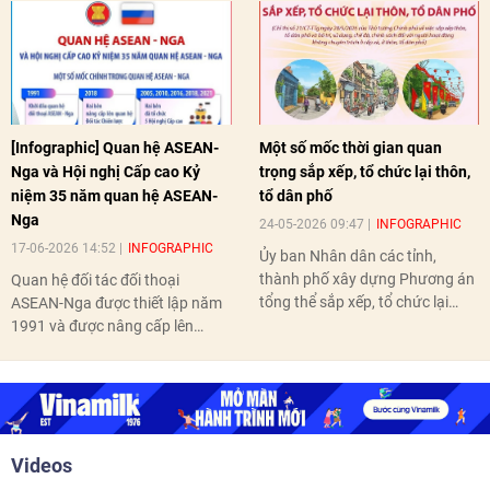
[Infographic] Quan hệ ASEAN-
Một số mốc thời gian quan
Nga và Hội nghị Cấp cao Kỷ
trọng sắp xếp, tổ chức lại thôn,
niệm 35 năm quan hệ ASEAN-
tổ dân phố
Nga
24-05-2026 09:47
INFOGRAPHIC
17-06-2026 14:52
INFOGRAPHIC
Ủy ban Nhân dân các tỉnh,
thành phố xây dựng Phương án
Quan hệ đối tác đối thoại
tổng thể sắp xếp, tổ chức lại
ASEAN-Nga được thiết lập năm
thôn, tổ dân phố hoàn thành
1991 và được nâng cấp lên
trước ngày 10/6/2026.
quan hệ Đối tác chiến lược năm
2018. Hai bên đã tổ chức 5 Hội
nghị Cấp cao vào các năm 2005,
2010, 2016, 2018, 2021.
Videos