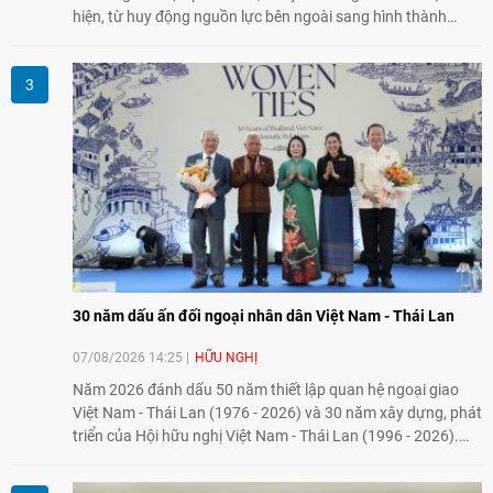
hiện, từ huy động nguồn lực bên ngoài sang hình thành
năng lực nội sinh, qua đó góp phần đưa khoa học, công
nghệ, đổi mới sáng tạo và chuyển đổi số trở thành động lực
phát triển đất nước.
30 năm dấu ấn đối ngoại nhân dân Việt Nam - Thái Lan
07/08/2026 14:25
HỮU NGHỊ
Năm 2026 đánh dấu 50 năm thiết lập quan hệ ngoại giao
Việt Nam - Thái Lan (1976 - 2026) và 30 năm xây dựng, phát
triển của Hội hữu nghị Việt Nam - Thái Lan (1996 - 2026).
Trong dòng chảy quan hệ hai nước, Hội đã kiên trì vun đắp
tình hữu nghị, đồng thời từng bước mở rộng hoạt động từ