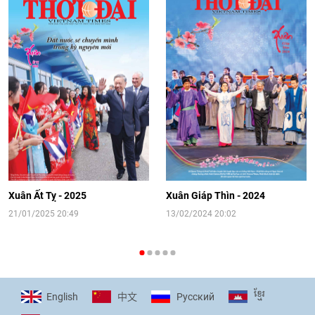
08:02
|
13/06/2026
Video: Cơ hội giao lưu quốc tế cho học
sinh Việt Nam tại trại hè Artek
14:41
|
12/06/2026
[Video] Đối ngoại nhân dân Thủ đô
hướng tới kết nối hiệu quả nguồn lực
người Việt Nam ở nước ngoài
Xuân Ất Tỵ - 2025
Xuân Giáp Thìn - 2024
16:58
|
10/06/2026
21/01/2025 20:49
13/02/2024 20:02
[Video] Plan International đồng hành
cùng thanh thiếu nhi tiên phong ứng
ខ្មែរ
English
Pусский
中文
phó với biến đổi khí hậu