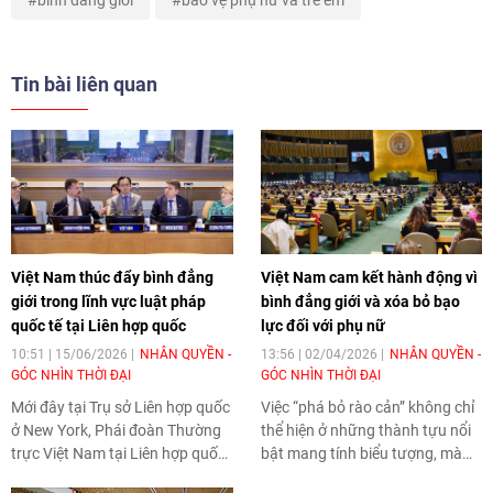
bình đẳng giới
bảo vệ phụ nữ và trẻ em
Tin bài liên quan
Việt Nam thúc đẩy bình đẳng
Việt Nam cam kết hành động vì
giới trong lĩnh vực luật pháp
bình đẳng giới và xóa bỏ bạo
quốc tế tại Liên hợp quốc
lực đối với phụ nữ
10:51 | 15/06/2026
NHÂN QUYỀN -
13:56 | 02/04/2026
NHÂN QUYỀN -
GÓC NHÌN THỜI ĐẠI
GÓC NHÌN THỜI ĐẠI
Mới đây tại Trụ sở Liên hợp quốc
Việc “phá bỏ rào cản” không chỉ
ở New York, Phái đoàn Thường
thể hiện ở những thành tựu nổi
trực Việt Nam tại Liên hợp quốc
bật mang tính biểu tượng, mà
đã chủ trì tổ chức Tọa đàm quốc
quan trọng hơn là đảm bảo cơ