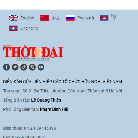
ខ្មែរ
English
Pусский
中文
ພາ​ສາ​ລາວ
DIỄN ĐÀN CỦA LIÊN HIỆP CÁC TỔ CHỨC HỮU NGHỊ VIỆT NAM
Tòa soạn: Số 61 Bà Triệu, phường Cửa Nam, Thành phố Hà Nội
Tổng Biên tập:
Lê Quang Thiện
Phó Tổng Biên tập:
Phạm Đình Hải
Điện thoại: 84-24-39445396
Fax: 84-24-39445397