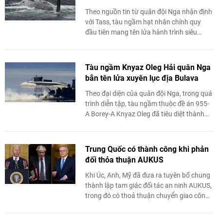
Theo nguồn tin từ quân đội Nga nhận định
với Tass, tàu ngầm hạt nhân chính quy
đầu tiên mang tên lửa hành trình siêu
thanh Zircon mới nhất sẽ là tàu ngầm hạt
nhân ...
Tàu ngầm Knyaz Oleg Hải quân Nga
bắn tên lửa xuyên lục địa Bulava
Theo đại diện của quân đội Nga, trong quá
trình diễn tập, tàu ngầm thuộc đề án 955-
A Borey-A Knyaz Oleg đã tiêu diệt thành
công mục tiêu nằm ở Kamchatka.
Trung Quốc có thành công khi phản
đối thỏa thuận AUKUS
Khi Úc, Anh, Mỹ đã đưa ra tuyên bố chung
thành lập tam giác đối tác an ninh AUKUS,
trong đó có thoả thuận chuyển giao công
nghệ tàu ngầm chạy bằng năng lượng hạt
...