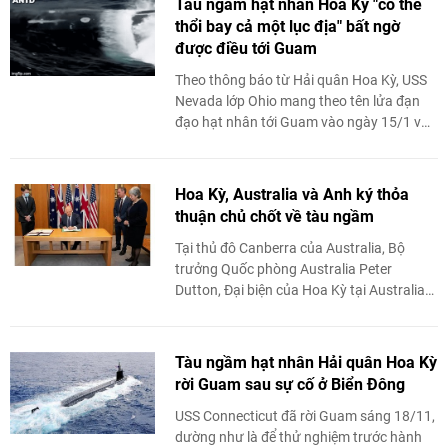
Tàu ngầm hạt nhân Hoa Kỳ "có thể
thổi bay cả một lục địa" bất ngờ
được điều tới Guam
Theo thông báo từ Hải quân Hoa Kỳ, USS
Nevada lớp Ohio mang theo tên lửa đạn
đạo hạt nhân tới Guam vào ngày 15/1 vừa
qua.
Hoa Kỳ, Australia và Anh ký thỏa
thuận chủ chốt về tàu ngầm
Tại thủ đô Canberra của Australia, Bộ
trưởng Quốc phòng Australia Peter
Dutton, Đại biện của Hoa Kỳ tại Australia
Mike Goldman và Cao ủy Anh tại Australia
Vicki Treadell đã ký “Thỏa thuận trao ...
Tàu ngầm hạt nhân Hải quân Hoa Kỳ
rời Guam sau sự cố ở Biển Đông
USS Connecticut đã rời Guam sáng 18/11,
dường như là để thử nghiệm trước hành