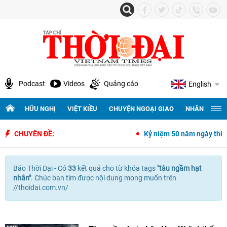
Podcast
Videos
Quảng cáo
English
HỮU NGHỊ
VIỆT KIỀU
CHUYỆN NGOẠI GIAO
NHÂN QUYỀN 
CHUYÊN ĐỀ:
Kỷ niệm 50 năm ngày thiết l
Báo Thời Đại - Có
33
kết quả cho
từ khóa tags
"
tàu ngầm hạt
nhân"
. Chúc bạn tìm được nội dung mong muốn trên
//thoidai.com.vn/