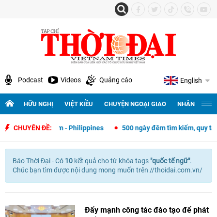
Podcast
Videos
Quảng cáo
English
HỮU NGHỊ
VIỆT KIỀU
CHUYỆN NGOẠI GIAO
NHÂN QUYỀN 
oại giao Việt Nam - Philippines
CHUYÊN ĐỀ:
500 ngày đêm tìm kiếm, quy tập và
Báo Thời Đại - Có
10
kết quả cho
từ khóa tags
"
quốc tế ngữ"
.
Chúc bạn tìm được nội dung mong muốn trên //thoidai.com.vn/
Đẩy mạnh công tác đào tạo để phát