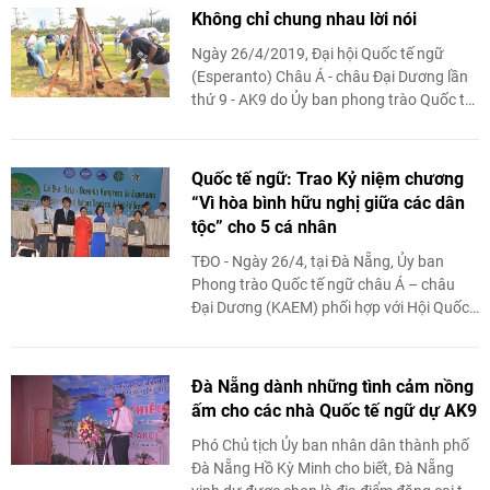
Không chỉ chung nhau lời nói
Ngày 26/4/2019, Đại hội Quốc tế ngữ
(Esperanto) Châu Á - châu Đại Dương lần
thứ 9 - AK9 do Ủy ban phong trào Quốc tế
ngữ châu Á - châu Đại Dương phối hợp ...
Quốc tế ngữ: Trao Kỷ niệm chương
“Vì hòa bình hữu nghị giữa các dân
tộc” cho 5 cá nhân
TĐO - Ngày 26/4, tại Đà Nẵng, Ủy ban
Phong trào Quốc tế ngữ châu Á – châu
Đại Dương (KAEM) phối hợp với Hội Quốc
tế ngữ Việt Nam (VEA), thành viên của
Liên ...
Đà Nẵng dành những tình cảm nồng
ấm cho các nhà Quốc tế ngữ dự AK9
Phó Chủ tịch Ủy ban nhân dân thành phố
Đà Nẵng Hồ Kỳ Minh cho biết, Đà Nẵng