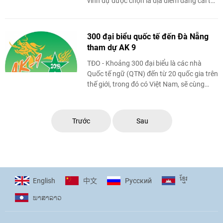
vinh dự được chọn là địa điểm đăng cai tổ
chức Đại hội Quốc tế ngữ Châu ...
300 đại biểu quốc tế đến Đà Nẵng
tham dự AK 9
TĐO - Khoảng 300 đại biểu là các nhà
Quốc tế ngữ (QTN) đến từ 20 quốc gia trên
thế giới, trong đó có Việt Nam, sẽ cùng
tham dự Đại hội Quốc tế ngữ châu ...
Trước
Sau
ខ្មែរ
English
Pусский
中文
ພາ​ສາ​ລາວ