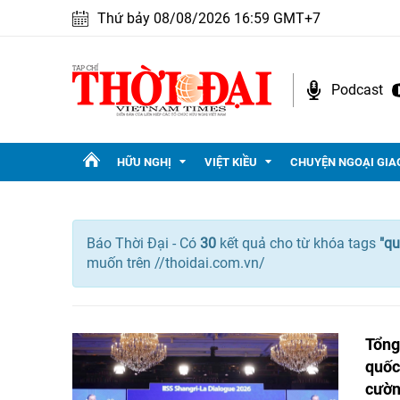
Thứ bảy 08/08/2026 16:59 GMT+7
Podcast
HỮU NGHỊ
VIỆT KIỀU
CHUYỆN NGOẠI GIA
Báo Thời Đại - Có
30
kết quả cho
từ khóa tags
"
qu
muốn trên //thoidai.com.vn/
Tổng
quốc
cườn