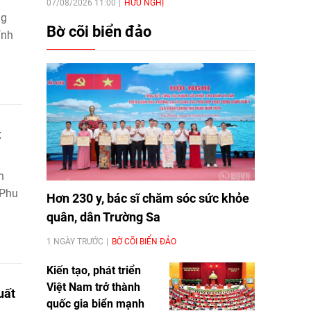
07/08/2026 11:00
HỮU NGHỊ
ng
Bờ cõi biển đảo
ính
t
h
 Phu
Hơn 230 y, bác sĩ chăm sóc sức khỏe
quân, dân Trường Sa
1 NGÀY TRƯỚC
BỜ CÕI BIỂN ĐẢO
Kiến tạo, phát triển
Việt Nam trở thành
uất
quốc gia biển mạnh