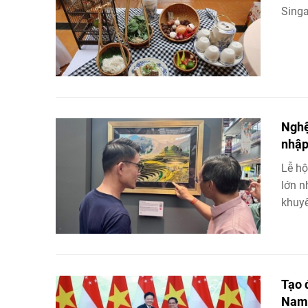
Singa
Nghệ
nhập
Lễ hộ
lớn n
khuyế
Tạo 
Nam