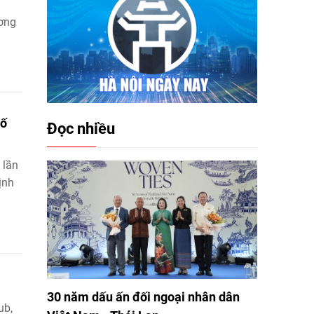
ơng
số
Đọc nhiều
 lần
ịnh
30 năm dấu ấn đối ngoại nhân dân
ub,