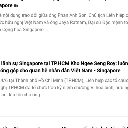
apore
à nội dung trao đổi giữa ông Phan Anh Sơn, Chủ tịch Liên hiệp 
ức hữu nghị Việt Nam và ông Jaya Ratnam, Đại sứ Đặc mệnh t
 Cộng hòa Singapore ...
 lãnh sự Singapore tại TP.HCM Kho Ngee Seng Roy: luôn
đóng góp cho quan hệ nhân dân Việt Nam - Singapore
4/6 tại Thành phố Hồ Chí Minh (TP.HCM), Liên hiệp các tổ chứ
ghị TP.HCM đã tổ chức trao kỷ niệm chương Vì hòa bình, hữu n
các dân tộc cho ông ...