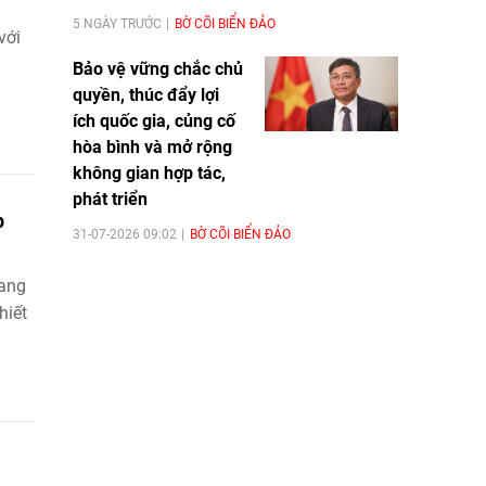
5 NGÀY TRƯỚC
BỜ CÕI BIỂN ĐẢO
với
Bảo vệ vững chắc chủ
quyền, thúc đẩy lợi
ích quốc gia, củng cố
hòa bình và mở rộng
không gian hợp tác,
phát triển
p
31-07-2026 09:02
BỜ CÕI BIỂN ĐẢO
yang
hiết