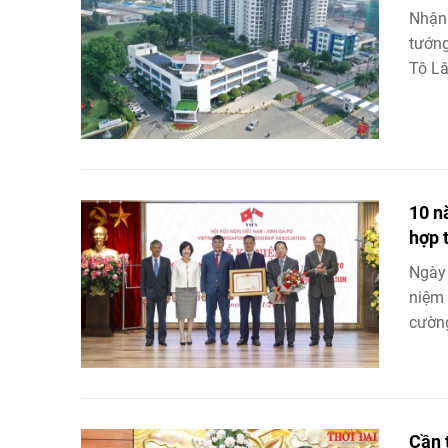
Nhận 
tướng
Tô Lâ
10 n
hợp 
Ngày 
niệm 
cường
Cần 