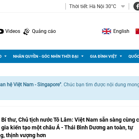
Thời tiết:
Hà Nội 30°C
Videos
Quảng cáo
English
O
NHÂN QUYỀN - GÓC NHÌN THỜI ĐẠI
GIA ĐÌNH VIỆT
QUỐC
an hệ Việt Nam - Singapore"
. Chúc bạn tìm được nội dung mon
 Bí thư, Chủ tịch nước Tô Lâm: Việt Nam sẵn sàng cùng 
 gia kiến tạo một châu Á - Thái Bình Dương an toàn, tự
g, thịnh vượng hơn