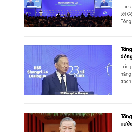
Theo 
tới C
Tổng 
Tổng
động
Tổng 
năng 
trách
Tổng
nước