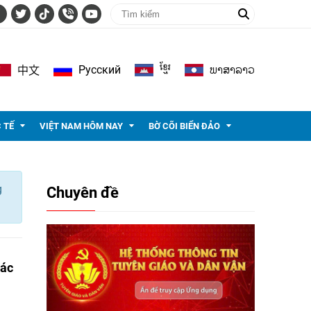
ខ្មែរ
ພາ​ສາ​ລາວ
Pусский
中文
 TẾ
VIỆT NAM HÔM NAY
BỜ CÕI BIỂN ĐẢO
g
Chuyên đề
các