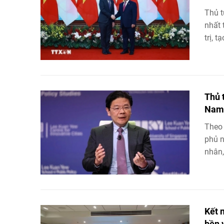
Thủ 
nhất 
trị, 
Thủ 
Nam 
Theo 
phủ n
nhân,
Kết 
bền 