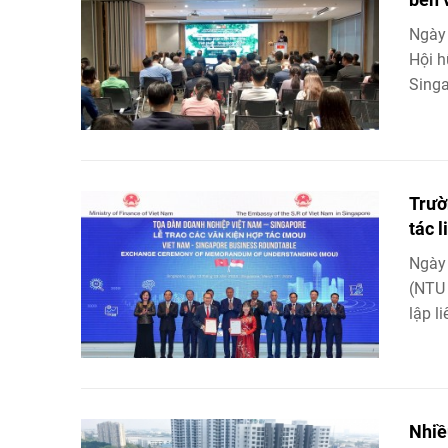
Ngày 
Hội h
Singa
Trườ
tác 
Ngày 
(NTU 
lập l
Nhiề