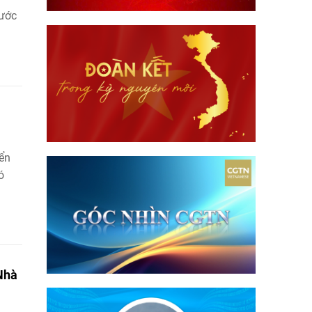
nước
iển
ó
Nhà