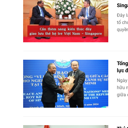
Sing
Đây l
tổ ch
quyền
Tổng
lực 
Ngày 
hữu n
giữa 