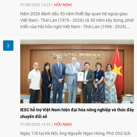
07/08/2026 14:25
HỮU NGHỊ
Năm 2026 đánh dấu 50 năm thiết lập quan hệ ngoại giao
Việt Nam - Thái Lan (1976 - 2026) và 30 năm xây dựng, phát
triển của Hội hữu nghị Việt Nam - Thái Lan (1996 - 2026).
Trong dòng chảy quan hệ hai nước, Hội đã kiên trì vun đắp
tình hữu nghị, đồng thời từng bước mở rộng hoạt động từ
giao lưu truyền thống sang kết nối địa phương, doanh
nghiệp, giáo dục, văn hóa và thế hệ trẻ, góp phần tăng
cường sự hiểu biết và hợp tác giữa nhân dân hai nước.
IESC hỗ trợ Việt Nam hiện đại hóa nông nghiệp và thúc đẩy
chuyển đổi số
07/08/2026 14:33
HỮU NGHỊ
Ngày 7/8 tại Hà Nội, ông Nguyễn Ngọc Hùng, Phó Chủ tịch