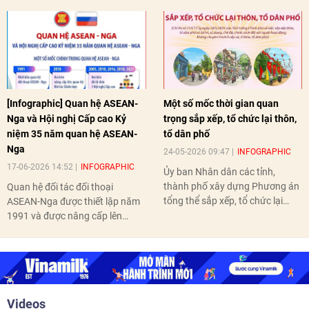
[Infographic] Quan hệ ASEAN-
Một số mốc thời gian quan
Nga và Hội nghị Cấp cao Kỷ
trọng sắp xếp, tổ chức lại thôn,
niệm 35 năm quan hệ ASEAN-
tổ dân phố
Nga
24-05-2026 09:47
INFOGRAPHIC
17-06-2026 14:52
INFOGRAPHIC
Ủy ban Nhân dân các tỉnh,
thành phố xây dựng Phương án
Quan hệ đối tác đối thoại
tổng thể sắp xếp, tổ chức lại
ASEAN-Nga được thiết lập năm
thôn, tổ dân phố hoàn thành
1991 và được nâng cấp lên
trước ngày 10/6/2026.
quan hệ Đối tác chiến lược năm
2018. Hai bên đã tổ chức 5 Hội
nghị Cấp cao vào các năm 2005,
2010, 2016, 2018, 2021.
Videos