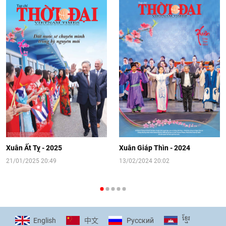
trọng tình cảm của nước Nga
08:02
|
13/06/2026
Video: Cơ hội giao lưu quốc tế cho học
sinh Việt Nam tại trại hè Artek
14:41
|
12/06/2026
[Video] Đối ngoại nhân dân Thủ đô
hướng tới kết nối hiệu quả nguồn lực
người Việt Nam ở nước ngoài
Xuân Ất Tỵ - 2025
Xuân Giáp Thìn - 2024
16:58
|
10/06/2026
21/01/2025 20:49
13/02/2024 20:02
[Video] Plan International đồng hành
cùng thanh thiếu nhi tiên phong ứng
ខ្មែរ
English
Pусский
中文
phó với biến đổi khí hậu