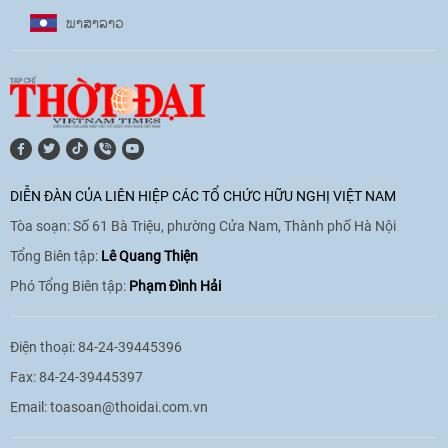
ພາ​ສາ​ລາວ
17:07
|
09/06/2026
[Video] Lào dành ưu tiên hàng đầu cho
quan hệ với Việt Nam
11:01
|
09/06/2026
DIỄN ĐÀN CỦA LIÊN HIỆP CÁC TỔ CHỨC HỮU NGHỊ VIỆT NAM
Tòa soạn: Số 61 Bà Triệu, phường Cửa Nam, Thành phố Hà Nội
[Video] Doanh nghiệp Hoa Kỳ hỗ trợ
Việt Nam xác định danh tính người mất
Tổng Biên tập:
Lê Quang Thiện
tích trong chiến tranh
Phó Tổng Biên tập:
Phạm Đình Hải
20:38
|
02/06/2026
Điện thoại: 84-24-39445396
Fax: 84-24-39445397
Email:
toasoan@thoidai.com.vn