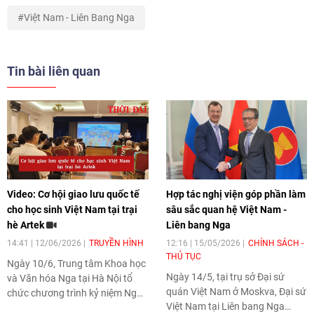
Việt Nam - Liên Bang Nga
Tin bài liên quan
Video: Cơ hội giao lưu quốc tế
Hợp tác nghị viện góp phần làm
cho học sinh Việt Nam tại trại
sâu sắc quan hệ Việt Nam -
hè Artek
Liên bang Nga
14:41 | 12/06/2026
TRUYỀN HÌNH
12:16 | 15/05/2026
CHÍNH SÁCH -
THỦ TỤC
Ngày 10/6, Trung tâm Khoa học
Ngày 14/5, tại trụ sở Đại sứ
và Văn hóa Nga tại Hà Nội tổ
quán Việt Nam ở Moskva, Đại sứ
chức chương trình kỷ niệm Ngày
Việt Nam tại Liên bang Nga
nước Nga và giới thiệu chương