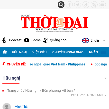
Podcast
Videos
Quảng cáo
English
HỮU NGHỊ
VIỆT KIỀU
CHUYỆN NGOẠI GIAO
NHÂN QUYỀN 
 lập quan hệ ngoại giao Việt Nam - Philippines
CHUYÊN ĐỀ:
500 ngày đêm tìm k
Hữu nghị
Trang chủ
Hữu nghị
Bốn phương kết bạn
19:44 | 24/11/2023 GMT+7
Minh Thái