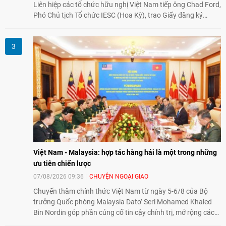
Liên hiệp các tổ chức hữu nghị Việt Nam tiếp ông Chad Ford,
Phó Chủ tịch Tổ chức IESC (Hoa Kỳ), trao Giấy đăng ký
thành lập Văn phòng Đại diện của IESC tại Việt Nam và trao
đổi về định hướng triển khai Dự án "Mở rộng Thương mại
Nông nghiệp và An toàn thực phẩm Hoa Kỳ - Việt Nam",
hướng tới thúc đẩy chuyển đổi số, hiện đại hóa nông nghiệp
và mở rộng hợp tác phát triển giữa hai nước.
Việt Nam - Malaysia: hợp tác hàng hải là một trong những
ưu tiên chiến lược
07/08/2026 09:36
CHUYỆN NGOẠI GIAO
Chuyến thăm chính thức Việt Nam từ ngày 5-6/8 của Bộ
trưởng Quốc phòng Malaysia Dato’ Seri Mohamed Khaled
Bin Nordin góp phần củng cố tin cậy chính trị, mở rộng các
lĩnh vực hợp tác và thúc đẩy quan hệ quốc phòng Việt Nam -