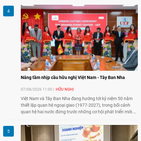
Malaysia theo hướng ngày càng thực chất.
Nâng tầm nhịp cầu hữu nghị Việt Nam - Tây Ban Nha
07/08/2026 11:00
HỮU NGHỊ
Việt Nam và Tây Ban Nha đang hướng tới kỷ niệm 50 năm
thiết lập quan hệ ngoại giao (1977-2027), trong bối cảnh
quan hệ hai nước đứng trước những cơ hội phát triển mới.
Cùng với đối ngoại Đảng và ngoại giao Nhà nước, đối ngoại
nhân dân có vai trò quan trọng trong việc củng cố nền tảng
xã hội, tăng cường hiểu biết, tin cậy và gắn bó giữa nhân
dân hai nước.