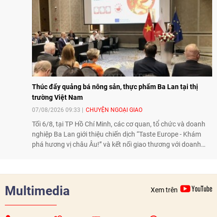
Thúc đẩy quảng bá nông sản, thực phẩm Ba Lan tại thị
trường Việt Nam
07/08/2026 09:33
CHUYỆN NGOẠI GIAO
Tối 6/8, tại TP Hồ Chí Minh, các cơ quan, tổ chức và doanh
nghiệp Ba Lan giới thiệu chiến dịch “Taste Europe - Khám
phá hương vị châu Âu!” và kết nối giao thương với doanh
nghiệp Việt Nam, qua đó tiếp tục thúc đẩy quảng bá nông
sản, thực phẩm Ba Lan tại thị trường Việt Nam.
Multimedia
Xem trên