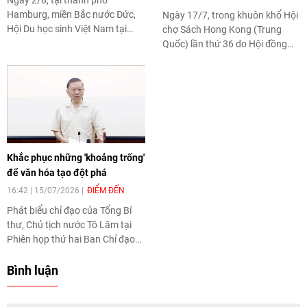
Ngày 2/8, tại thành phố
Hamburg, miền Bắc nước Đức,
Ngày 17/7, trong khuôn khổ Hội
Hội Du học sinh Việt Nam tại
chợ Sách Hong Kong (Trung
Hamburg tổ chức Ngày Văn hóa
Quốc) lần thứ 36 do Hội đồng
Việt Nam 2026, tạo không gian
Phát triển thương mại Hong
kết nối cộng đồng và giới thiệu
Kong (HKTDC) tổ chức, nhà
những nét đặc sắc về văn hóa,
sáng lập dự án nghệ thuật "Soul
nghệ thuật, ẩm thực Việt Nam
of Vietnam" Châu Bửu Nghi
tới người dân sở tại, bạn bè quốc
(nghệ danh Bonnie Chau) đã
tế.
giới thiệu những nét đẹp về đất
nước, con người và văn hóa Việt
Khắc phục những 'khoảng trống'
Nam đến công chúng sở tại và
để văn hóa tạo đột phá
bạn bè quốc tế.
16:42 | 15/07/2026
ĐIỂM ĐẾN
Phát biểu chỉ đạo của Tổng Bí
thư, Chủ tịch nước Tô Lâm tại
Phiên họp thứ hai Ban Chỉ đạo
Trung ương về phát triển văn
hóa Việt Nam (diễn ra ngày 13/7
Bình luận
vừa qua), không chỉ nhìn thẳng
vào những điểm nghẽn của quá