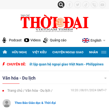
Podcast
Videos
Quảng cáo
English
HỮU NGHỊ
VIỆT KIỀU
CHUYỆN NGOẠI GIAO
NHÂN QUYỀN 
 ngày thiết lập quan hệ ngoại giao Việt Nam - Philippines
CHUYÊN ĐỀ:
500 ngà
Văn hóa - Du lịch
Trang chủ
Văn hóa - Du lịch
10:20 | 08/01/2024 GMT+7
Theo Báo Giáo dục & Thời đại