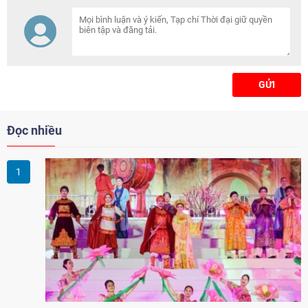
trình triển khai Nghị quyết số 80-
NQ/TW, mà còn xác lập những
định hướng phát triển mang tính
chiến lược cho văn hóa trong
giai đoạn mới.
GỬI
Đọc nhiều