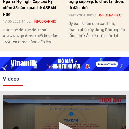
Nga và Hội nghị Cấp cao Kỷ
trọng sắp xếp, tổ chức lại thôn,
niệm 35 năm quan hệ ASEAN-
tổ dân phố
Nga
24-05-2026 09:47
INFOGRAPHIC
17-06-2026 14:52
INFOGRAPHIC
Ủy ban Nhân dân các tỉnh,
thành phố xây dựng Phương án
Quan hệ đối tác đối thoại
tổng thể sắp xếp, tổ chức lại
ASEAN-Nga được thiết lập năm
thôn, tổ dân phố hoàn thành
1991 và được nâng cấp lên
trước ngày 10/6/2026.
quan hệ Đối tác chiến lược năm
2018. Hai bên đã tổ chức 5 Hội
nghị Cấp cao vào các năm 2005,
2010, 2016, 2018, 2021.
Videos