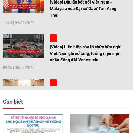
[Video] Dấu ấn kết nối Việt Nam -
Malaysia của Đại sứ Dato' Tan Yang
Thai
11:24
|
09/07/2026
[Video] Liên hiệp các tổ chức hữu nghị
Việt Nam ghi sổ tang, tưởng niệm nạn
nhân động đất Venezuela
09:35
|
08/07/2026
[Video] Trẻ em Đông Á cùng kiến tạo
giải pháp cho những thách thức chung
Cần biết
17:44
|
27/06/2026
[Video] Âm nhạc flamenco gắn kết văn