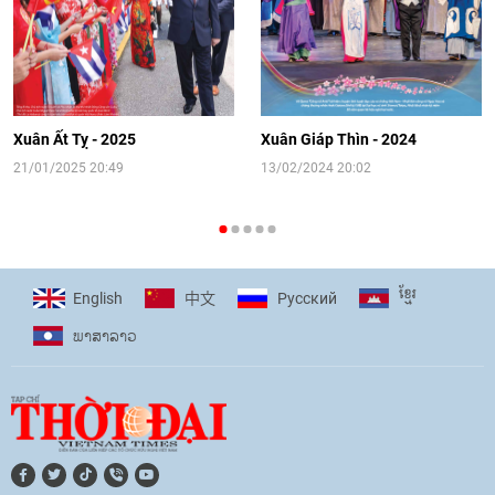
[Video] Đối ngoại nhân dân Thủ đô
hướng tới kết nối hiệu quả nguồn lực
người Việt Nam ở nước ngoài
Xuân Ất Tỵ - 2025
Xuân Giáp Thìn - 2024
16:58
|
10/06/2026
21/01/2025 20:49
13/02/2024 20:02
[Video] Plan International đồng hành
cùng thanh thiếu nhi tiên phong ứng
ខ្មែរ
English
Pусский
中文
phó với biến đổi khí hậu
ພາ​ສາ​ລາວ
17:07
|
09/06/2026
[Video] Lào dành ưu tiên hàng đầu cho
quan hệ với Việt Nam
11:01
|
09/06/2026