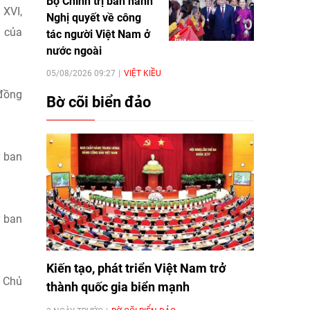
Bộ Chính trị ban hành
 XVI,
Nghị quyết về công
n của
tác người Việt Nam ở
nước ngoài
05/08/2026 09:27
VIỆT KIỀU
 đồng
Bờ cõi biển đảo
y ban
y ban
Kiến tạo, phát triển Việt Nam trở
c Chủ
thành quốc gia biển mạnh