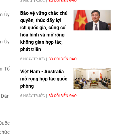
3 NGÀY TRƯỚC
BỜ CÕI BIỂN ĐẢO
Bảo vệ vững chắc chủ
ệm Ủy
quyền, thúc đẩy lợi
ích quốc gia, củng cố
hòa bình và mở rộng
ệm Ủy
không gian hợp tác,
phát triển
6 NGÀY TRƯỚC
BỜ CÕI BIỂN ĐẢO
an Tổ
Việt Nam - Australia
mở rộng hợp tác quốc
phòng
n Dân
6 NGÀY TRƯỚC
BỜ CÕI BIỂN ĐẢO
 Quốc
 chức