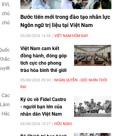
 XVI,
i chủ
Bước tiến mới trong đào tạo nhân lực
i chủ
Ngôn ngữ trị liệu tại Việt Nam
05/08/2026 14:58
VIỆT NAM HÔM NAY
Việt Nam cam kết
 Quốc
đồng hành, đóng góp
 Khắc
tích cực cho phong
quyết
trào hòa bình thế giới
05/08/2026 09:30
NHÂN QUYỀN - GÓC NHÌN THỜI
ĐẠI
: Các
Ký ức về Fidel Castro
g Lâm
- người bạn lớn của
 Hải;
nhân dân Việt Nam
04/08/2026 10:27
HỮU NGHỊ