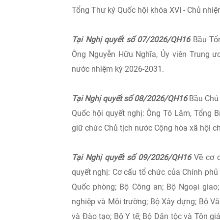
Tổng Thư ký Quốc hội khóa XVI - Chủ nhi
Tại Nghị quyết số 07/2026/QH16
Bầu Tổn
Ông Nguyễn Hữu Nghĩa, Ủy viên Trung ư
nước nhiệm kỳ 2026-2031.
Tại Nghị quyết số 08/2026/QH16
Bầu Chủ 
Quốc hội quyết nghị: Ông Tô Lâm, Tổng B
giữ chức Chủ tịch nước Cộng hòa xã hội c
Tại Nghị quyết số 09/2026/QH16
Về cơ c
quyết nghị: Cơ cấu tổ chức của Chính ph
Quốc phòng; Bộ Công an; Bộ Ngoại giao;
nghiệp và Môi trường; Bộ Xây dựng; Bộ Vă
và Đào tạo; Bộ Y tế; Bộ Dân tộc và Tôn g