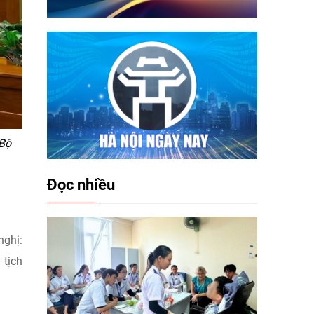
 Bộ
Đọc nhiều
nghị:
 tịch