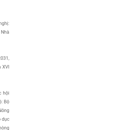
nghị:
n Nhà
2031,
a XVI
c hội
ộ: Bộ
 Nông
o dục
phòng