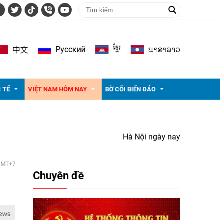
ខ្មែរ
ພາ​ສາ​ລາວ
Pусский
中文
 TẾ
VIỆT NAM HÔM NAY
BỜ CÕI BIỂN ĐẢO
Hà Nội ngày nay
 GMT+7
Chuyên đề