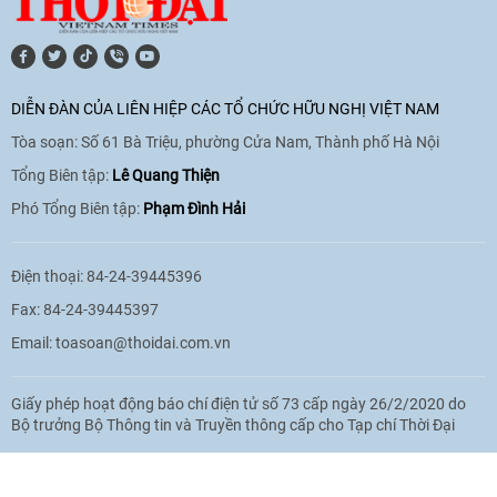
[Video] Trao tặng Kỷ niệm chương "Vì
hòa bình, hữu nghị giữa các dân tộc"
DIỄN ĐÀN CỦA LIÊN HIỆP CÁC TỔ CHỨC HỮU NGHỊ VIỆT NAM
cho Đại sứ Hungary tại Việt Nam
Tòa soạn: Số 61 Bà Triệu, phường Cửa Nam, Thành phố Hà Nội
17:25
|
13/06/2026
Tổng Biên tập:
Lê Quang Thiện
Phó Tổng Biên tập:
Phạm Đình Hải
[Video] Nhân dân Việt Nam luôn trân
trọng tình cảm của nước Nga
Điện thoại: 84-24-39445396
08:02
|
13/06/2026
Fax: 84-24-39445397
Email:
toasoan@thoidai.com.vn
Video: Cơ hội giao lưu quốc tế cho học
Giấy phép hoạt động báo chí điện tử số 73 cấp ngày 26/2/2020 do
sinh Việt Nam tại trại hè Artek
Bộ trưởng Bộ Thông tin và Truyền thông cấp cho Tạp chí Thời Đại
14:41
|
12/06/2026
Based on MasterCMS Ultimate Edition 2024 v2.9