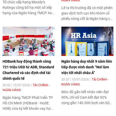
NGÂN HÀNG
Tổ chức xếp hạng Moody’s
Ratings công bố hạ một số xếp
Lẽ ra thị trường đã có một phiên
hạng của Ngân hàng TMCP An
giao dịch tích cực khi nhóm cổ
Bình - ABBank.
phiếu nòng cốt là Ngân hàng có
sự trở lại. Tuy nhiên, chỉ số VN-
Index vẫn bị triệt tiêu gần hết
thành quả tăng trong phiên.
HDBank huy động thành công
Ngân hàng duy nhất 9 năm liên
721 triệu USD từ ADB, Standard
tiếp được vinh danh “Nơi làm
Chartered và các định chế tài
việc tốt nhất châu Á”
chính quốc tế
20:37 | 10/07/2026
TÀI CHÍNH -
NGÂN HÀNG
20:42 | 10/07/2026
TÀI CHÍNH -
NGÂN HÀNG
Mức độ gắn kết nhân viên đạt
90%, chỉ số Cam kết đạt 92%
Ngân hàng TMCP Phát triển TP
cùng gần 140.000 lượt cán bộ
Hồ Chí Minh (HDBank - HoSE:
nhân viên tham gia đào tạo
HDB) vừa ký kết khoản vay hợp
trong năm qua cho thấy
vốn quốc tế theo hình thức