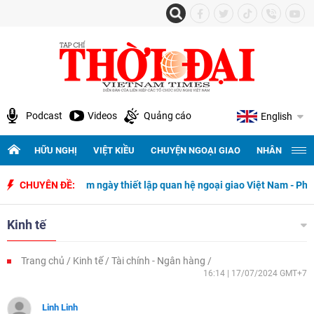
Podcast
Videos
Quảng cáo
English
HỮU NGHỊ
VIỆT KIỀU
CHUYỆN NGOẠI GIAO
NHÂN QUYỀN 
 niệm 50 năm ngày thiết lập quan hệ ngoại giao Việt Nam - Philippines
CHUYÊN ĐỀ:
Kinh tế
Trang chủ
Kinh tế
Tài chính - Ngân hàng
16:14 | 17/07/2024 GMT+7
Linh Linh