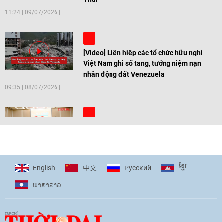
11:24
|
09/07/2026
[Video] Liên hiệp các tổ chức hữu nghị
Việt Nam ghi sổ tang, tưởng niệm nạn
nhân động đất Venezuela
09:35
|
08/07/2026
[Video] Trẻ em Đông Á cùng kiến tạo
giải pháp cho những thách thức chung
17:44
|
27/06/2026
ខ្មែរ
English
Pусский
中文
ພາ​ສາ​ລາວ
[Video] Âm nhạc flamenco gắn kết văn
hoá Việt Nam - Tây Ban Nha
11:10
|
17/06/2026