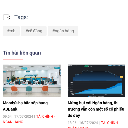
Tags:
mb
cổ đông
ngân hàng
Tin bài liên quan
Moody’s hạ bậc xếp hạng
Mừng hụt với Ngân hàng, thị
ABBank
trường vẫn còn một số cổ phiếu
dò đáy
09:54 | 17/07/2024
TÀI CHÍNH -
NGÂN HÀNG
18:06 | 16/07/2024
TÀI CHÍNH -