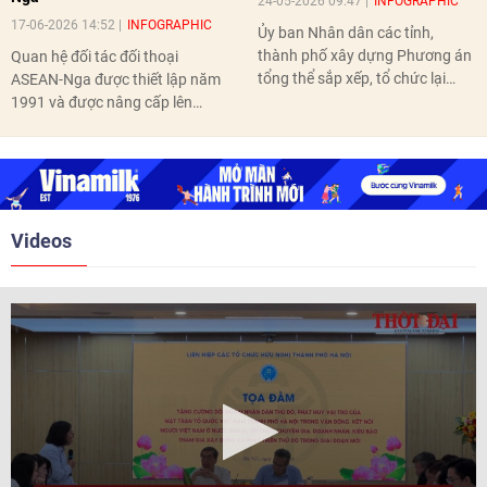
24-05-2026 09:47
INFOGRAPHIC
17-06-2026 14:52
INFOGRAPHIC
Ủy ban Nhân dân các tỉnh,
thành phố xây dựng Phương án
Quan hệ đối tác đối thoại
tổng thể sắp xếp, tổ chức lại
ASEAN-Nga được thiết lập năm
thôn, tổ dân phố hoàn thành
1991 và được nâng cấp lên
trước ngày 10/6/2026.
quan hệ Đối tác chiến lược năm
2018. Hai bên đã tổ chức 5 Hội
nghị Cấp cao vào các năm 2005,
2010, 2016, 2018, 2021.
Videos