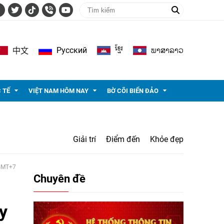
ខ្មែរ
ພາ​ສາ​ລາວ
Pусский
中文
 TẾ
VIỆT NAM HÔM NAY
BỜ CÕI BIỂN ĐẢO
Giải trí
Điểm đến
Khỏe đẹp
 GMT+7
Chuyên đề
y