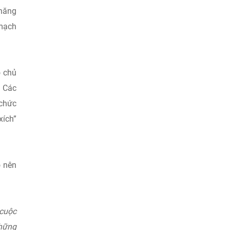
 năng
 mạch
ò chủ
. Các
 chức
xích”
o nên
 cuộc
những