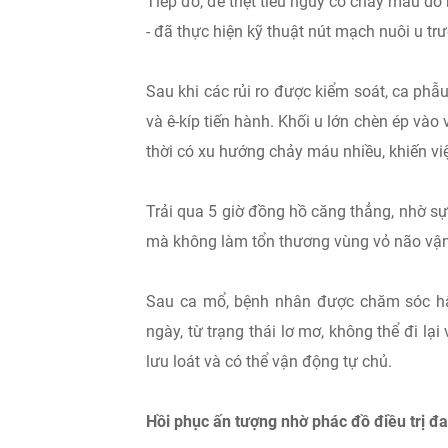
Tiếp đó, để triệt tiêu nguy cơ chảy máu d
- đã thực hiện kỹ thuật nút mạch nuôi u t
Sau khi các rủi ro được kiểm soát, ca phẫ
và ê-kíp tiến hành. Khối u lớn chèn ép và
thời có xu hướng chảy máu nhiều, khiến việ
Trải qua 5 giờ đồng hồ căng thẳng, nhờ sự h
mà không làm tổn thương vùng vỏ não vận
Sau ca mổ, bệnh nhân được chăm sóc hậ
ngày, từ trạng thái lơ mơ, không thể đi lạ
lưu loát và có thể vận động tự chủ.
Hồi phục ấn tượng nhờ phác đồ điều trị đ