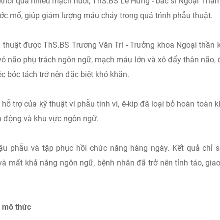
o khối quá nhiều mạch nuôi, ThS.BS Lê Hưng - bác sĩ Ngoại Thần
rước mổ, giúp giảm lượng máu chảy trong quá trình phẫu thuật.
u thuật được ThS.BS Trương Văn Trí - Trưởng khoa Ngoại thần k
o vỏ não phụ trách ngôn ngữ, mạch máu lớn và xô đẩy thân não,
c bóc tách trở nên đặc biệt khó khăn.
ỗ trợ của kỹ thuật vi phẫu tinh vi, ê-kíp đã loại bỏ hoàn toàn k
 động và khu vực ngôn ngữ.
u phẫu và tập phục hồi chức năng hàng ngày. Kết quả chỉ 
i và mất khả năng ngôn ngữ, bệnh nhân đã trở nên tỉnh táo, giao
a mô thức