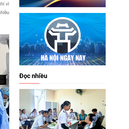
hỉ vì
nhiều
Đọc nhiều