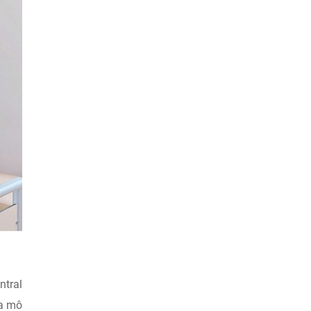
ntral
ữa mô