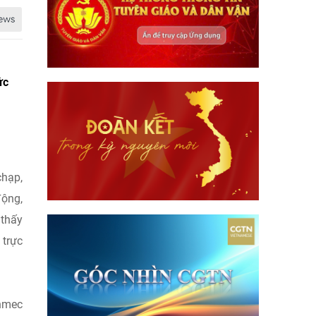
ức
chạp,
động,
 thấy
 trực
inmec