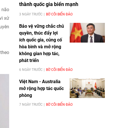
thành quốc gia biển mạnh
u não
3 NGÀY TRƯỚC
BỜ CÕI BIỂN ĐẢO
vì xử
Bảo vệ vững chắc chủ
huyên
quyền, thúc đẩy lợi
ích quốc gia, củng cố
hòa bình và mở rộng
 theo
không gian hợp tác,
phát triển
6 NGÀY TRƯỚC
BỜ CÕI BIỂN ĐẢO
Việt Nam - Australia
mở rộng hợp tác quốc
phòng
7 NGÀY TRƯỚC
BỜ CÕI BIỂN ĐẢO