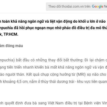
Theo dõi thoidai.com.vn trên
n toàn khả năng ngôn ngữ và liệt vận động do khối u lớn ở não
mpuchia đã hồi phục ngoạn mục nhờ phác đồ điều trị đa mô th
rk, TP.HCM.
giảm đông máu
mpuchia) bắt đầu có những thay đổi bất thường: Đi lại chậm 
trạng tiến triển nhanh khiến bà mất khả năng ngôn ngữ và vận 
vào người thân. Kết quả chụp cộng hưởng từ (MRI) sọ não cho
h khoảng 4,5 cm, nằm ở thùy thái dương trái - khu vực liên quan
h quyết định đưa bà sang Việt Nam điều trị tại Bệnh viện V