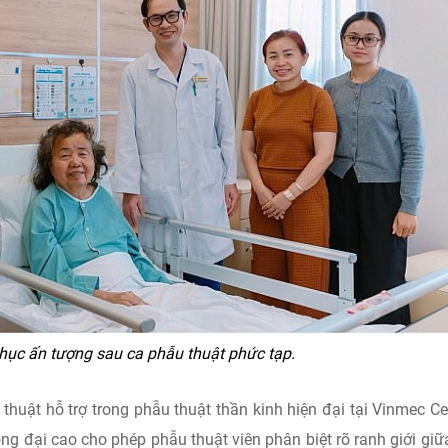
hục ấn tượng sau ca phẫu thuật phức tạp.
thuật hỗ trợ trong phẫu thuật thần kinh hiện đại tại Vinmec Ce
óng đại cao cho phép phẫu thuật viên phân biệt rõ ranh giới gi