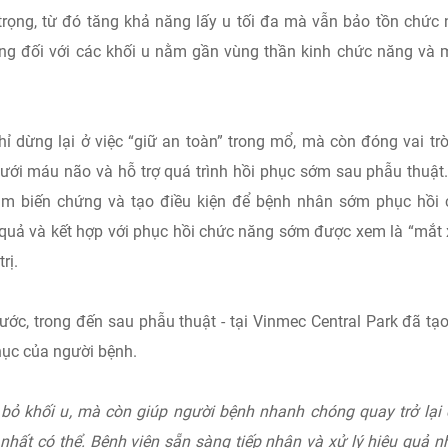
trọng, từ đó tăng khả năng lấy u tối đa mà vẫn bảo tồn chức
rọng đối với các khối u nằm gần vùng thần kinh chức năng và
 dừng lại ở việc “giữ an toàn” trong mổ, mà còn đóng vai tr
 tưới máu não và hỗ trợ quá trình hồi phục sớm sau phẫu thuật
ảm biến chứng và tạo điều kiện để bệnh nhân sớm phục hồi
quả và kết hợp với phục hồi chức năng sớm được xem là “mắt 
rị.
rước, trong đến sau phẫu thuật - tại Vinmec Central Park đã tạ
phục của người bệnh.
 bỏ khối u
,
mà còn giúp người bệnh
nhanh chóng
quay trở lại
 nhất có thể.
B
ệnh viện sẵn sàng tiếp nhận và xử lý hiệu quả 