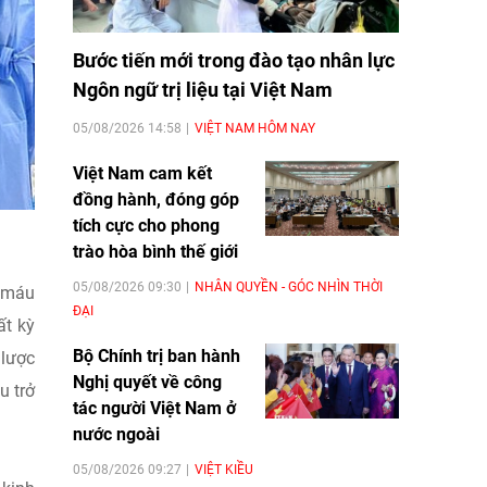
Bước tiến mới trong đào tạo nhân lực
Ngôn ngữ trị liệu tại Việt Nam
05/08/2026 14:58
VIỆT NAM HÔM NAY
Việt Nam cam kết
đồng hành, đóng góp
tích cực cho phong
trào hòa bình thế giới
05/08/2026 09:30
NHÂN QUYỀN - GÓC NHÌN THỜI
y máu
ĐẠI
ất kỳ
Bộ Chính trị ban hành
 lược
Nghị quyết về công
u trở
tác người Việt Nam ở
nước ngoài
05/08/2026 09:27
VIỆT KIỀU