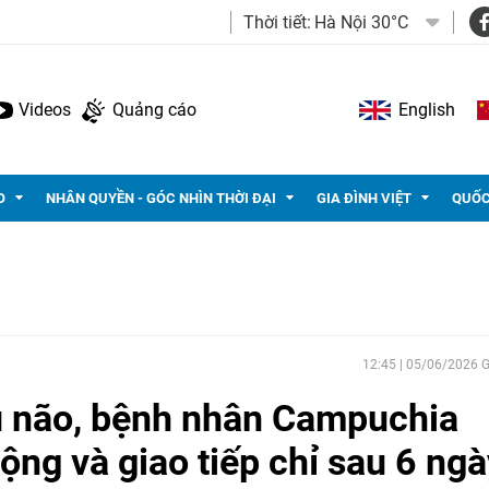
Thời tiết:
Hà Nội 30°C
Videos
Quảng cáo
English
O
NHÂN QUYỀN - GÓC NHÌN THỜI ĐẠI
GIA ĐÌNH VIỆT
QUỐC
12:45 | 05/06/2026
u não, bệnh nhân Campuchia
ộng và giao tiếp chỉ sau 6 ngà