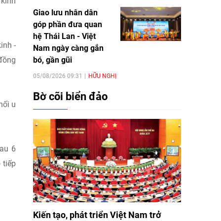
 kinh
Giao lưu nhân dân
góp phần đưa quan
hệ Thái Lan - Việt
inh -
Nam ngày càng gắn
bó, gần gũi
 đồng
05/08/2026 09:31
HỮU NGHỊ
Bờ cõi biển đảo
hối u
sau 6
 tiếp
Kiến tạo, phát triển Việt Nam trở