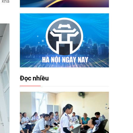
n khả
Đọc nhiều