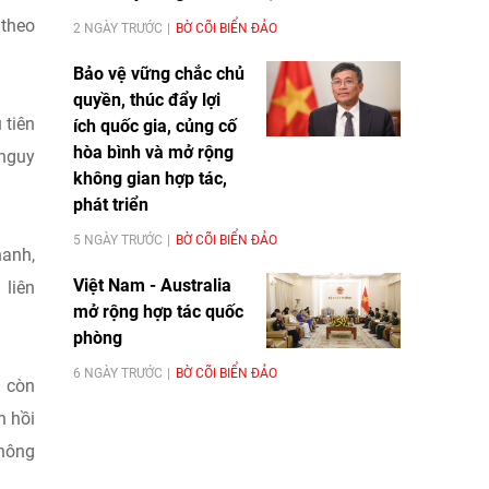
 theo
2 NGÀY TRƯỚC
BỜ CÕI BIỂN ĐẢO
Bảo vệ vững chắc chủ
quyền, thúc đẩy lợi
 tiên
ích quốc gia, củng cố
hòa bình và mở rộng
 nguy
không gian hợp tác,
phát triển
5 NGÀY TRƯỚC
BỜ CÕI BIỂN ĐẢO
hanh,
Việt Nam - Australia
 liên
mở rộng hợp tác quốc
phòng
6 NGÀY TRƯỚC
BỜ CÕI BIỂN ĐẢO
g còn
n hồi
không