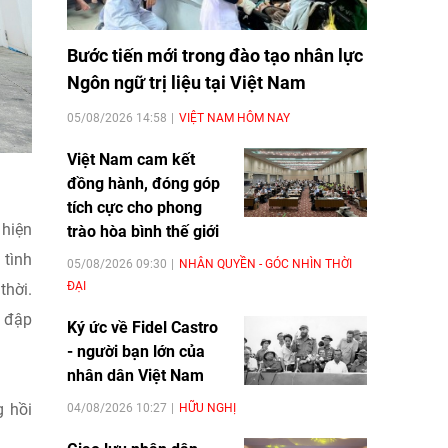
Bước tiến mới trong đào tạo nhân lực
Ngôn ngữ trị liệu tại Việt Nam
05/08/2026 14:58
VIỆT NAM HÔM NAY
Việt Nam cam kết
đồng hành, đóng góp
tích cực cho phong
 hiện
trào hòa bình thế giới
 tình
05/08/2026 09:30
NHÂN QUYỀN - GÓC NHÌN THỜI
ĐẠI
thời.
ã đập
Ký ức về Fidel Castro
- người bạn lớn của
nhân dân Việt Nam
g hồi
04/08/2026 10:27
HỮU NGHỊ