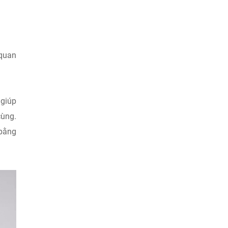
 quan
 giúp
cùng.
bằng