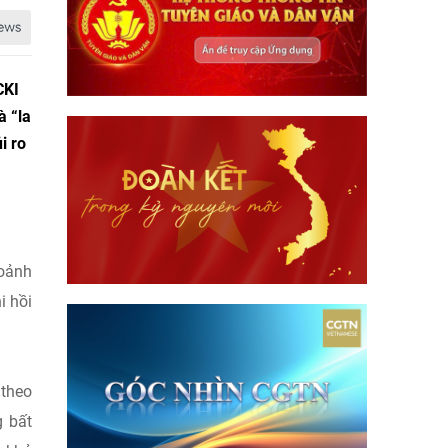
CKI
à “la
i ro
hoảnh
i hồi
 theo
g bất