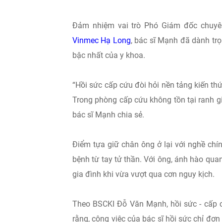
Đảm nhiệm vai trò Phó Giám đốc chuy
Vinmec Hạ Long
, bác sĩ Mạnh đã dành tr
bậc nhất của y khoa.
“Hồi sức cấp cứu đòi hỏi nền tảng kiến thứ
Trong phòng cấp cứu không tồn tại ranh giớ
bác sĩ Mạnh chia sẻ.
Điểm tựa giữ chân ông ở lại với nghề chí
bệnh từ tay tử thần. Với ông, ánh hào qua
gia đình khi vừa vượt qua cơn nguy kịch.
Theo BSCKI Đỗ Văn Mạnh, hồi sức - cấp c
rằng, công việc của bác sĩ hồi sức chỉ đơn