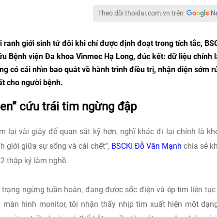
Theo dõi thoidai.com.vn trên
anh giới sinh tử đôi khi chỉ được định đoạt trong tích tắc, BS
 Bệnh viện Đa khoa Vinmec Hạ Long, đúc kết: dữ liệu chính l
ng có cái nhìn bao quát về hành trình điều trị, nhận diện sớm rủ
ất cho người bệnh.
uen” cứu trái tim ngừng đập
m lại vài giây để quan sát kỹ hơn, nghĩ khác đi lại chính là k
 giới giữa sự sống và cái chết”,
BSCKI Đỗ Văn Mạnh
chia sẻ kh
 2 thập kỷ làm nghề.
 trạng ngừng tuần hoàn, đang được sốc điện và ép tim liên tục
a màn hình monitor, tôi nhận thấy nhịp tim xuất hiện một dạn