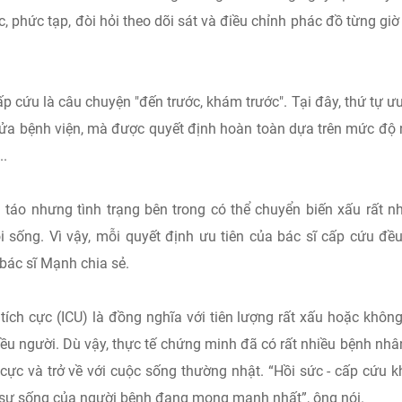
tục, phức tạp, đòi hỏi theo dõi sát và điều chỉnh phác đồ từng giờ
cứu là câu chuyện "đến trước, khám trước". Tại đây, thứ tự ưu
cửa bệnh viện, mà được quyết định hoàn toàn dựa trên mức độ
..
 táo nhưng tình trạng bên trong có thể chuyển biến xấu rất n
i sống. Vì vậy, mỗi quyết định ưu tiên của bác sĩ cấp cứu đều
 bác sĩ Mạnh chia sẻ.
tích cực (ICU) là đồng nghĩa với tiên lượng rất xấu hoặc khôn
iều người. Dù vậy, thực tế chứng minh đã có rất nhiều bệnh nhâ
h cực và trở về với cuộc sống thường nhật. “Hồi sức - cấp cứu 
khi sự sống của người bệnh đang mong manh nhất”, ông nói.