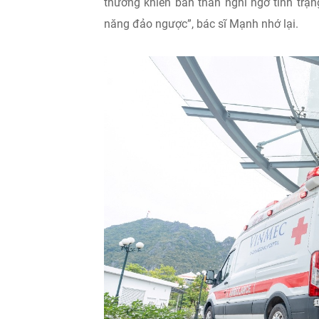
thường khiến bản thân nghi ngờ tình trạ
năng đảo ngược”, bác sĩ Mạnh nhớ lại.