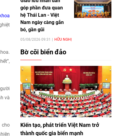
Giao lưu nhân dân
góp phần đưa quan
hệ Thái Lan - Việt
 khoa
Nam ngày càng gắn
ghiệt
bó, gần gũi
05/08/2026 09:31
HỮU NGHỊ
Bờ cõi biển đảo
khoa.
hết”,
người
nh và
Kiến tạo, phát triển Việt Nam trở
i cho
thành quốc gia biển mạnh
nhiên