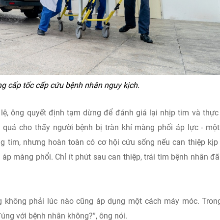
g cấp tốc cấp cứu bệnh nhân nguy kịch.
g lệ, ông quyết định tạm dừng để đánh giá lại nhịp tim và thực
 quả cho thấy người bệnh bị tràn khí màng phổi áp lực - một
 tim, nhưng hoàn toàn có cơ hội cứu sống nếu can thiệp kịp 
i áp màng phổi. Chỉ ít phút sau can thiệp, trái tim bệnh nhân đ
g không phải lúc nào cũng áp dụng một cách máy móc. Tron
 đúng với bệnh nhân không?”, ông nói.