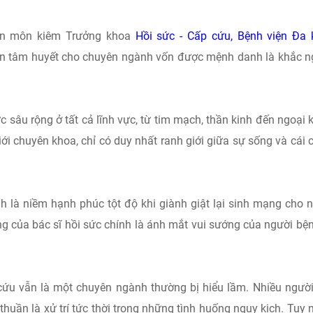
ên môn kiêm Trưởng khoa
Hồi sức - Cấp cứu, Bệnh viện Đa
ọn tâm huyết cho chuyên ngành vốn được mệnh danh là khắc n
c sâu rộng ở tất cả lĩnh vực, từ tim mạch, thần kinh đến ngoại 
i chuyên khoa, chỉ có duy nhất ranh giới giữa sự sống và cái c
nh là niềm hạnh phúc tột độ khi giành giật lại sinh mạng cho 
ng của bác sĩ hồi sức chính là ánh mắt vui sướng của người bệ
ứu vẫn là một chuyên ngành thường bị hiểu lầm. Nhiều ngườ
 thuần là xử trí tức thời trong những tình huống nguy kịch. Tuy 