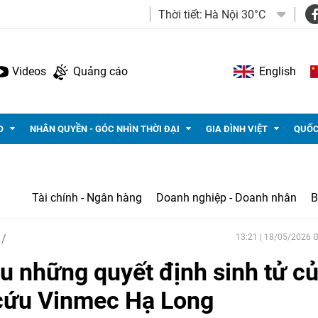
Thời tiết:
Hà Nội 30°C
Videos
Quảng cáo
English
O
NHÂN QUYỀN - GÓC NHÌN THỜI ĐẠI
GIA ĐÌNH VIỆT
QUỐC
Tài chính - Ngân hàng
Doanh nghiệp - Doanh nhân
B
13:21 | 18/05/2026
au những quyết định sinh tử c
 cứu Vinmec Hạ Long