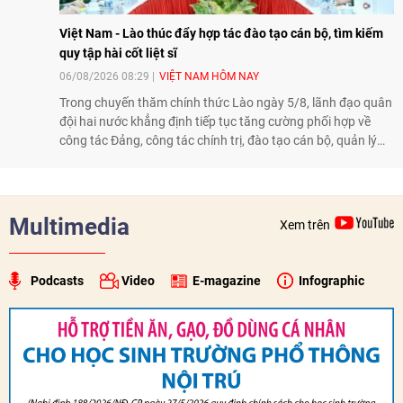
Việt Nam - Lào thúc đẩy hợp tác đào tạo cán bộ, tìm kiếm
quy tập hài cốt liệt sĩ
06/08/2026 08:29
VIỆT NAM HÔM NAY
Trong chuyến thăm chính thức Lào ngày 5/8, lãnh đạo quân
đội hai nước khẳng định tiếp tục tăng cường phối hợp về
công tác Đảng, công tác chính trị, đào tạo cán bộ, quản lý
biên giới và tìm kiếm, quy tập hài cốt liệt sĩ, góp phần làm
sâu sắc hơn quan hệ hữu nghị đặc biệt Việt Nam - Lào.
Multimedia
Xem trên
Podcasts
Video
E-magazine
Infographic