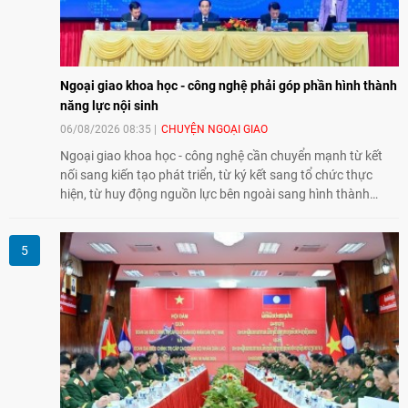
Ngoại giao khoa học - công nghệ phải góp phần hình thành
năng lực nội sinh
06/08/2026 08:35
CHUYỆN NGOẠI GIAO
Ngoại giao khoa học - công nghệ cần chuyển mạnh từ kết
nối sang kiến tạo phát triển, từ ký kết sang tổ chức thực
hiện, từ huy động nguồn lực bên ngoài sang hình thành
năng lực nội sinh, qua đó góp phần đưa khoa học, công
nghệ, đổi mới sáng tạo và chuyển đổi số trở thành động lực
phát triển đất nước.