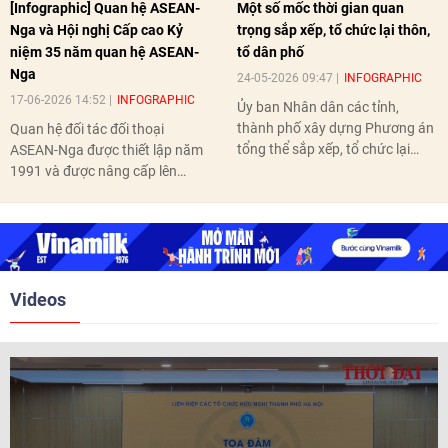
[Infographic] Quan hệ ASEAN-
Một số mốc thời gian quan
Nga và Hội nghị Cấp cao Kỷ
trọng sắp xếp, tổ chức lại thôn,
niệm 35 năm quan hệ ASEAN-
tổ dân phố
Nga
24-05-2026 09:47
INFOGRAPHIC
17-06-2026 14:52
INFOGRAPHIC
Ủy ban Nhân dân các tỉnh,
thành phố xây dựng Phương án
Quan hệ đối tác đối thoại
tổng thể sắp xếp, tổ chức lại
ASEAN-Nga được thiết lập năm
thôn, tổ dân phố hoàn thành
1991 và được nâng cấp lên
trước ngày 10/6/2026.
quan hệ Đối tác chiến lược năm
2018. Hai bên đã tổ chức 5 Hội
nghị Cấp cao vào các năm 2005,
2010, 2016, 2018, 2021.
Videos