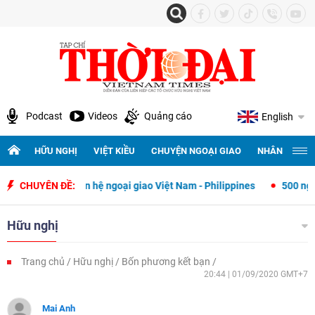
Podcast
Videos
Quảng cáo
English
HỮU NGHỊ
VIỆT KIỀU
CHUYỆN NGOẠI GIAO
NHÂN QUYỀN 
t lập quan hệ ngoại giao Việt Nam - Philippines
CHUYÊN ĐỀ:
500 ngày đêm tìm 
Hữu nghị
Trang chủ
Hữu nghị
Bốn phương kết bạn
20:44 | 01/09/2020 GMT+7
Mai Anh