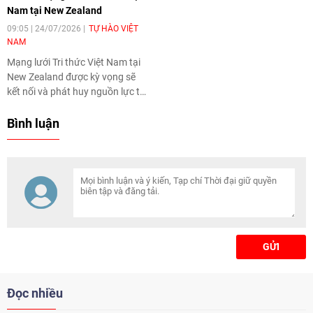
Nam tại New Zealand
09:05 | 24/07/2026
TỰ HÀO VIỆT
NAM
Mạng lưới Tri thức Việt Nam tại
New Zealand được kỳ vọng sẽ
kết nối và phát huy nguồn lực trí
tuệ của cộng đồng người Việt,
tăng cường sự gắn kết cộng
Bình luận
đồng, thúc đẩy quan hệ hợp tác
nhân dân cũng như đóng góp
tích cực cho sự phát triển chung
của Việt Nam và New Zealand.
GỬI
Đọc nhiều