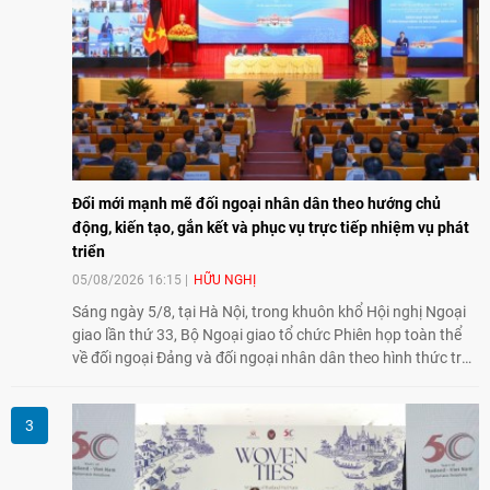
Đổi mới mạnh mẽ đối ngoại nhân dân theo hướng chủ
động, kiến tạo, gắn kết và phục vụ trực tiếp nhiệm vụ phát
triển
05/08/2026 16:15
HỮU NGHỊ
Sáng ngày 5/8, tại Hà Nội, trong khuôn khổ Hội nghị Ngoại
giao lần thứ 33, Bộ Ngoại giao tổ chức Phiên họp toàn thể
về đối ngoại Đảng và đối ngoại nhân dân theo hình thức trực
tiếp kết hợp trực tuyến với 34 tỉnh, thành phố trên cả nước
và các Cơ quan đại diện Việt Nam ở nước ngoài.