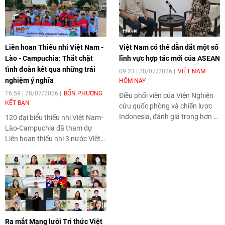
buổi tọa đàm với hãng tin
Sputnik nhân kỷ niệm 75 năm
Quốc khánh Việt Nam.
Liên hoan Thiếu nhi Việt Nam -
Việt Nam có thể dẫn dắt một số
Lào - Campuchia: Thắt chặt
lĩnh vực hợp tác mới của ASEAN
tình đoàn kết qua những trải
09:23 | 28/07/2026
VIỆT NAM
nghiệm ý nghĩa
HÔM NAY
16:59 | 28/07/2026
BỐN PHƯƠNG
Điều phối viên của Viện Nghiên
KẾT BẠN
cứu quốc phòng và chiến lược
Indonesia, đánh giá trong hơn 3
120 đại biểu thiếu nhi Việt Nam-
thập kỷ tham gia ASEAN, Việt
Lào-Campuchia đã tham dự
Nam đã có nhiều đóng góp nổi
Liên hoan thiếu nhi 3 nước Việt
bật đối với tiến trình xây dựng
Nam-Lào-Campuchia lần thứ 8,
Cộng đồng ASEAN.
năm 2026 với chủ đề “Vòng tay
bè bạn”, khai mạc sáng 28/7 tại
Thành phố Hồ Chí Minh.
Ra mắt Mạng lưới Tri thức Việt