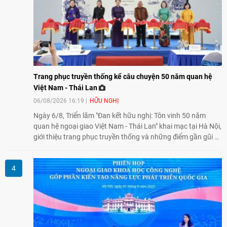
Trang phục truyền thống kể câu chuyện 50 năm quan hệ
Việt Nam - Thái Lan
06/08/2026 16:19
HỮU NGHỊ
Ngày 6/8, Triển lãm "Đan kết hữu nghị: Tôn vinh 50 năm
quan hệ ngoại giao Việt Nam - Thái Lan" khai mạc tại Hà Nội,
giới thiệu trang phục truyền thống và những điểm gần gũi về
văn hóa giữa hai nước. Sự kiện cũng nhấn mạnh vai trò của
giao lưu nhân dân trong chặng đường nửa thế kỷ quan hệ
song phương.