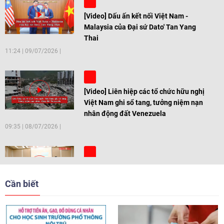
[Video] Dấu ấn kết nối Việt Nam -
Malaysia của Đại sứ Dato' Tan Yang
Thai
11:24
|
09/07/2026
[Video] Liên hiệp các tổ chức hữu nghị
Việt Nam ghi sổ tang, tưởng niệm nạn
nhân động đất Venezuela
09:35
|
08/07/2026
[Video] Trẻ em Đông Á cùng kiến tạo
giải pháp cho những thách thức chung
Cần biết
17:44
|
27/06/2026