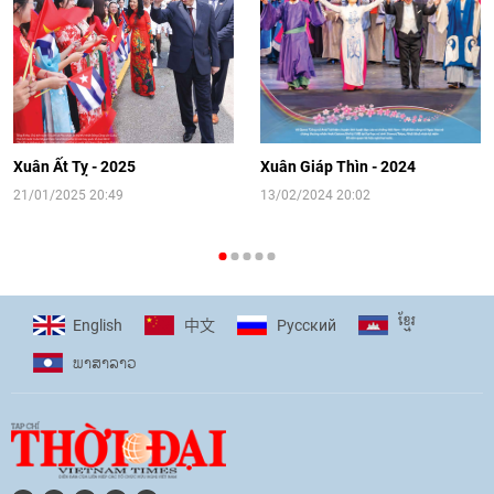
14:41
|
12/06/2026
[Video] Đối ngoại nhân dân Thủ đô
hướng tới kết nối hiệu quả nguồn lực
người Việt Nam ở nước ngoài
Xuân Ất Tỵ - 2025
Xuân Giáp Thìn - 2024
16:58
|
10/06/2026
21/01/2025 20:49
13/02/2024 20:02
[Video] Plan International đồng hành
cùng thanh thiếu nhi tiên phong ứng
ខ្មែរ
English
Pусский
中文
phó với biến đổi khí hậu
ພາ​ສາ​ລາວ
17:07
|
09/06/2026
[Video] Lào dành ưu tiên hàng đầu cho
quan hệ với Việt Nam