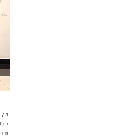
uy tụ
 phẩm
i nền