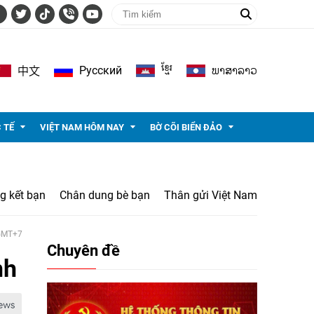
ខ្មែរ
ພາ​ສາ​ລາວ
Pусский
中文
 TẾ
VIỆT NAM HÔM NAY
BỜ CÕI BIỂN ĐẢO
g kết bạn
Chân dung bè bạn
Thân gửi Việt Nam
 GMT+7
Chuyên đề
nh