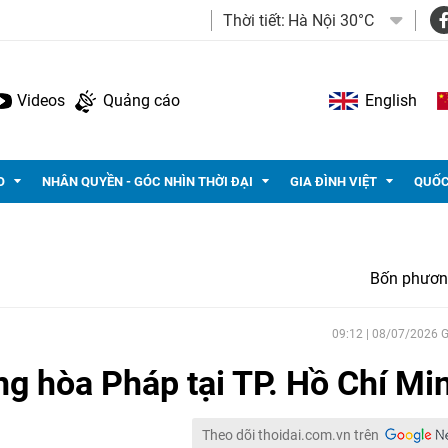
Thời tiết:
Hà Nội 30°C
Videos
Quảng cáo
English
O
NHÂN QUYỀN - GÓC NHÌN THỜI ĐẠI
GIA ĐÌNH VIỆT
QUỐC
Bốn phươn
09:12 | 08/07/2026
g hòa Pháp tại TP. Hồ Chí Mi
Theo dõi thoidai.com.vn trên