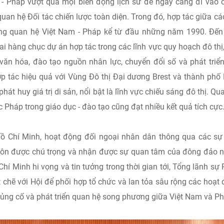
- Pháp vượt qua mọi biến động lịch sử để ngày càng đi vào 
uan hệ Đối tác chiến lược toàn diện. Trong đó, hợp tác giữa cá
ong quan hệ Việt Nam - Pháp kể từ đầu những năm 1990. Đến
ai hàng chục dự án hợp tác trong các lĩnh vực quy hoạch đô thị
, văn hóa, đào tạo nguồn nhân lực, chuyển đổi số và phát triể
ợp tác hiệu quả với Vùng Đô thị Đại dương Brest và thành phố
phát huy giá trị di sản, nổi bật là lĩnh vực chiếu sáng đô thị. Qu
 Pháp trong giáo dục - đào tạo cũng đạt nhiều kết quả tích cực
ồ Chí Minh, hoạt động đối ngoại nhân dân thông qua các sự
 luôn được chú trọng và nhận được sự quan tâm của đông đảo 
hí Minh hi vọng và tin tưởng trong thời gian tới, Tổng lãnh sự
t chẽ với Hội để phối hợp tổ chức và lan tỏa sâu rộng các hoạt
củng cố và phát triển quan hệ song phương giữa Việt Nam và Ph