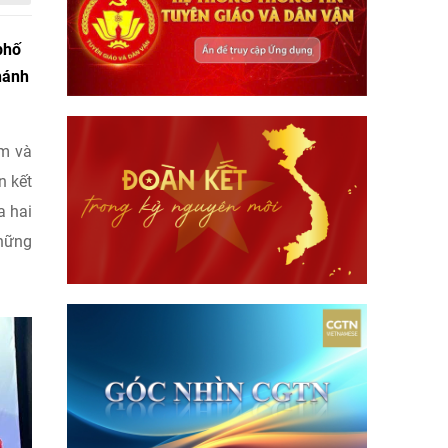
phố
hánh
am và
n kết
a hai
những