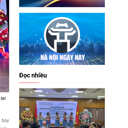
Đọc nhiều
tại
h bày