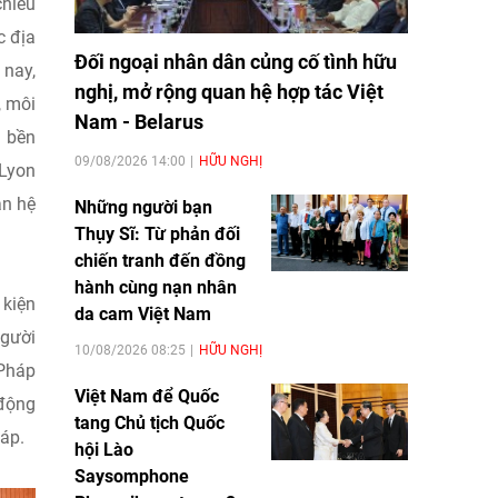
chiều
c địa
Đối ngoại nhân dân củng cố tình hữu
 nay,
nghị, mở rộng quan hệ hợp tác Việt
, môi
Nam - Belarus
n bền
09/08/2026 14:00
HỮU NGHỊ
 Lyon
an hệ
Những người bạn
Thụy Sĩ: Từ phản đối
.
chiến tranh đến đồng
hành cùng nạn nhân
 kiện
da cam Việt Nam
người
10/08/2026 08:25
HỮU NGHỊ
 Pháp
Việt Nam để Quốc
 động
tang Chủ tịch Quốc
áp.
hội Lào
Saysomphone