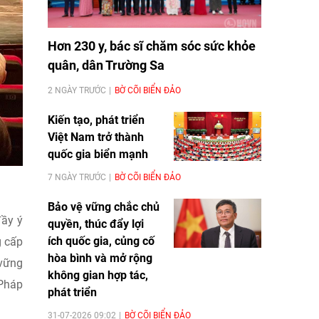
Hơn 230 y, bác sĩ chăm sóc sức khỏe
quân, dân Trường Sa
2 NGÀY TRƯỚC
BỜ CÕI BIỂN ĐẢO
Kiến tạo, phát triển
Việt Nam trở thành
quốc gia biển mạnh
7 NGÀY TRƯỚC
BỜ CÕI BIỂN ĐẢO
Bảo vệ vững chắc chủ
đầy ý
quyền, thúc đẩy lợi
ích quốc gia, củng cố
g cấp
hòa bình và mở rộng
 vững
không gian hợp tác,
 Pháp
phát triển
31-07-2026 09:02
BỜ CÕI BIỂN ĐẢO