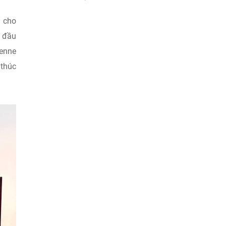
n cho
g đầu
enne
 thúc