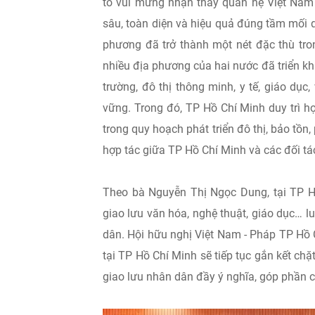
tỏ vui mừng nhận thấy quan hệ Việt Nam 
sâu, toàn diện và hiệu quả đúng tầm mối q
phương đã trở thành một nét đặc thù tr
nhiều địa phương của hai nước đã triển kh
trường, đô thị thông minh, y tế, giáo dục
vững. Trong đó, TP Hồ Chí Minh duy trì h
trong quy hoạch phát triển đô thị, bảo tồn, 
hợp tác giữa TP Hồ Chí Minh và các đối tác
Theo bà Nguyễn Thị Ngọc Dung, tại TP H
giao lưu văn hóa, nghệ thuật, giáo dục…
dân. Hội hữu nghị Việt Nam - Pháp TP Hồ C
tại TP Hồ Chí Minh sẽ tiếp tục gắn kết chặ
giao lưu nhân dân đầy ý nghĩa, góp phần 