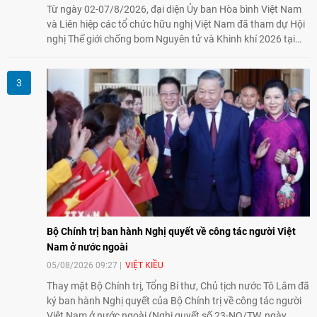
Từ ngày 02-07/8/2026, đại diện Ủy ban Hòa bình Việt Nam
và Liên hiệp các tổ chức hữu nghị Việt Nam đã tham dự Hội
nghị Thế giới chống bom Nguyên tử và Khinh khí 2026 tại
thành phố Hiroshima, Nhật Bản, tiếp tục khẳng định cam kết
đồng hành cùng với phong trào hoà bình của nhân dân
Nhật Bản và thế giới ủng hộ giải trừ vũ khí hạt nhân của Việt
Nam.
Bộ Chính trị ban hành Nghị quyết về công tác người Việt
Nam ở nước ngoài
05/08/2026 09:27
VIỆT KIỀU
Thay mặt Bộ Chính trị, Tổng Bí thư, Chủ tịch nước Tô Lâm đã
ký ban hành Nghị quyết của Bộ Chính trị về công tác người
Việt Nam ở nước ngoài (Nghị quyết số 23-NQ/TW, ngày