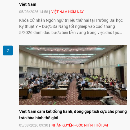
Việt Nam
05/08/2026 14:58
VIỆT NAM HÔM NAY
Khóa Cử nhân Ngôn ngữ trị liệu thứ hai tại Trường Đại học
Kỹ thuật Y – Dược Đà Nẵng tốt nghiệp vào cuối tháng
5/2026 đánh dấu bước tiến bền vững trong việc đào tạo
nguồn nhân lực chất lượng cao cho một chuyên ngành trẻ
tại Việt Nam.
Việt Nam cam kết đồng hành, đóng góp tích cực cho phong
trào hòa bình thế giới
05/08/2026 09:30
NHÂN QUYỀN - GÓC NHÌN THỜI ĐẠI