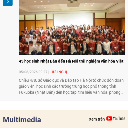
của giao lưu nhân dân, Tổng Lãnh sự Thái Lan cho biết các
hoạt động trao đổi về văn hóa, giáo dục, du lịch, ẩm thực,
nghệ thuật và giao lưu thanh niên đã góp phần đưa quan hệ
Thái Lan - Việt Nam ngày càng gắn bó, gần gũi.
45 học sinh Nhật Bản đến Hà Nội trải nghiệm văn hóa Việt
05/08/2026 09:27
HỮU NGHỊ
Chiều 4/8, Sở Giáo dục và Đào tạo Hà Nội tổ chức đón đoàn
giáo viên, học sinh các trường trung học phổ thông tỉnh
Fukuoka (Nhật Bản) đến học tập, tìm hiểu văn hóa, phong
tục tập quán Việt Nam.
Multimedia
Xem trên