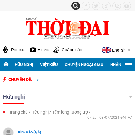
Podcast
Videos
Quảng cáo
English
HỮU NGHỊ
VIỆT KIỀU
CHUYỆN NGOẠI GIAO
NHÂN QUYỀN 
 Nam - Chile
CHUYÊN ĐỀ:
Hữu nghị
Trang chủ
Hữu nghị
Tấm lòng tương trợ
07:27 | 03/07/2024 GMT+7
Kim Hảo (t/h)