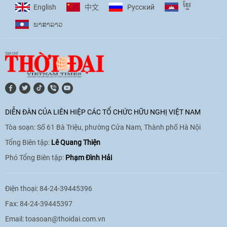
ខ្មែរ
English
Pусский
中文
phó với biến đổi khí hậu
ພາ​ສາ​ລາວ
17:07
|
09/06/2026
[Video] Lào dành ưu tiên hàng đầu cho
quan hệ với Việt Nam
11:01
|
09/06/2026
DIỄN ĐÀN CỦA LIÊN HIỆP CÁC TỔ CHỨC HỮU NGHỊ VIỆT NAM
Tòa soạn: Số 61 Bà Triệu, phường Cửa Nam, Thành phố Hà Nội
[Video] Doanh nghiệp Hoa Kỳ hỗ trợ
Việt Nam xác định danh tính người mất
Tổng Biên tập:
Lê Quang Thiện
tích trong chiến tranh
Phó Tổng Biên tập:
Phạm Đình Hải
20:38
|
02/06/2026
Điện thoại: 84-24-39445396
Fax: 84-24-39445397
Email:
toasoan@thoidai.com.vn