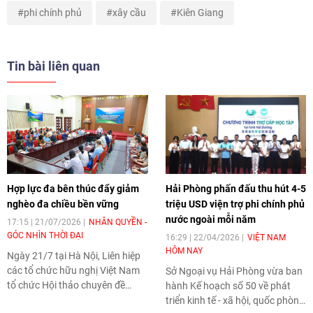
phi chính phủ
xây cầu
Kiên Giang
Tin bài liên quan
Hợp lực đa bên thúc đẩy giảm
Hải Phòng phấn đấu thu hút 4-5
nghèo đa chiều bền vững
triệu USD viện trợ phi chính phủ
nước ngoài mỗi năm
17:15 | 21/07/2026
NHÂN QUYỀN -
GÓC NHÌN THỜI ĐẠI
16:29 | 22/04/2026
VIỆT NAM
HÔM NAY
Ngày 21/7 tại Hà Nội, Liên hiệp
các tổ chức hữu nghị Việt Nam
Sở Ngoại vụ Hải Phòng vừa ban
tổ chức Hội thảo chuyên đề
hành Kế hoạch số 50 về phát
“Phát triển nông thôn bền vững
triển kinh tế - xã hội, quốc phòng