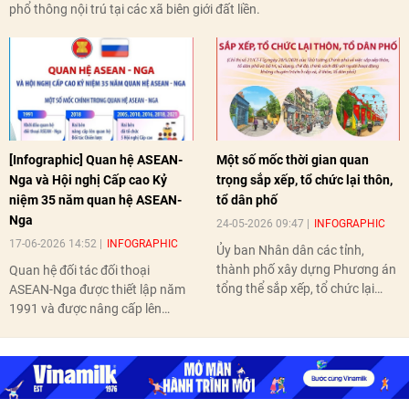
phổ thông nội trú tại các xã biên giới đất liền.
[Infographic] Quan hệ ASEAN-
Một số mốc thời gian quan
Nga và Hội nghị Cấp cao Kỷ
trọng sắp xếp, tổ chức lại thôn,
niệm 35 năm quan hệ ASEAN-
tổ dân phố
Nga
24-05-2026 09:47
INFOGRAPHIC
17-06-2026 14:52
INFOGRAPHIC
Ủy ban Nhân dân các tỉnh,
thành phố xây dựng Phương án
Quan hệ đối tác đối thoại
tổng thể sắp xếp, tổ chức lại
ASEAN-Nga được thiết lập năm
thôn, tổ dân phố hoàn thành
1991 và được nâng cấp lên
trước ngày 10/6/2026.
quan hệ Đối tác chiến lược năm
2018. Hai bên đã tổ chức 5 Hội
nghị Cấp cao vào các năm 2005,
2010, 2016, 2018, 2021.