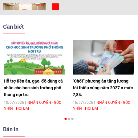
[Video] Trẻ em Đông Á cùng kiến tạo
giải pháp cho những thách thức chung
Cần biết
17:44
|
27/06/2026
[Video] Âm nhạc flamenco gắn kết văn
hoá Việt Nam - Tây Ban Nha
11:10
|
17/06/2026
Hỗ trợ tiền ăn, gạo, đồ dùng cá
"Chốt" phương án tăng lương
nhân cho học sinh trường phổ
tối thiểu vùng năm 2027 ở mức
thông nội trú
7,8%
[Video] Trao tặng Kỷ niệm chương "Vì
hòa bình, hữu nghị giữa các dân tộc"
18/07/2026
NHÂN QUYỀN - GÓC
16/07/2026
NHÂN QUYỀN - GÓC
NHÌN THỜI ĐẠI
NHÌN THỜI ĐẠI
cho Đại sứ Hungary tại Việt Nam
17:25
|
13/06/2026
Bản in