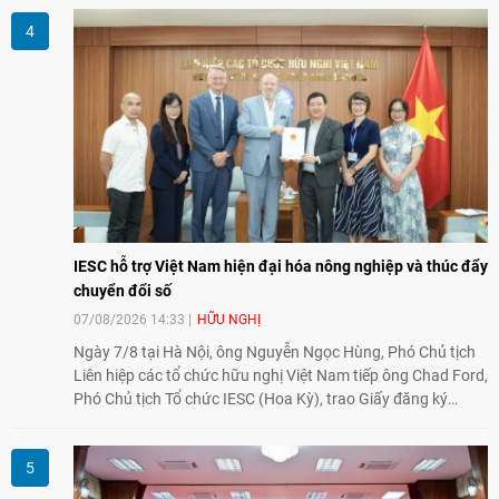
tình hữu nghị, đồng thời từng bước mở rộng hoạt động từ
giao lưu truyền thống sang kết nối địa phương, doanh
nghiệp, giáo dục, văn hóa và thế hệ trẻ, góp phần tăng
cường sự hiểu biết và hợp tác giữa nhân dân hai nước.
IESC hỗ trợ Việt Nam hiện đại hóa nông nghiệp và thúc đẩy
chuyển đổi số
07/08/2026 14:33
HỮU NGHỊ
Ngày 7/8 tại Hà Nội, ông Nguyễn Ngọc Hùng, Phó Chủ tịch
Liên hiệp các tổ chức hữu nghị Việt Nam tiếp ông Chad Ford,
Phó Chủ tịch Tổ chức IESC (Hoa Kỳ), trao Giấy đăng ký
thành lập Văn phòng Đại diện của IESC tại Việt Nam và trao
đổi về định hướng triển khai Dự án "Mở rộng Thương mại
Nông nghiệp và An toàn thực phẩm Hoa Kỳ - Việt Nam",
hướng tới thúc đẩy chuyển đổi số, hiện đại hóa nông nghiệp