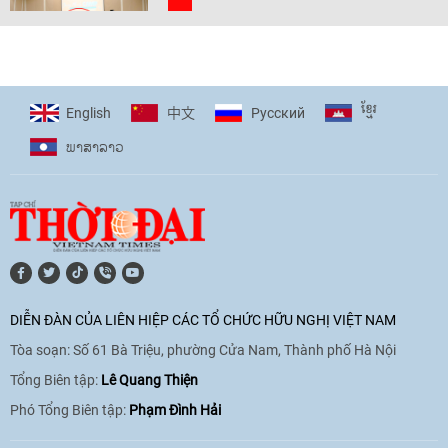
[Video] Trẻ em Đông Á cùng kiến tạo
giải pháp cho những thách thức chung
17:44
|
27/06/2026
ខ្មែរ
English
Pусский
中文
ພາ​ສາ​ລາວ
[Video] Âm nhạc flamenco gắn kết văn
hoá Việt Nam - Tây Ban Nha
11:10
|
17/06/2026
[Video] Trao tặng Kỷ niệm chương "Vì
hòa bình, hữu nghị giữa các dân tộc"
DIỄN ĐÀN CỦA LIÊN HIỆP CÁC TỔ CHỨC HỮU NGHỊ VIỆT NAM
cho Đại sứ Hungary tại Việt Nam
Tòa soạn: Số 61 Bà Triệu, phường Cửa Nam, Thành phố Hà Nội
17:25
|
13/06/2026
Tổng Biên tập:
Lê Quang Thiện
Phó Tổng Biên tập:
Phạm Đình Hải
[Video] Nhân dân Việt Nam luôn trân