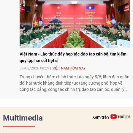
và mở rộng hợp tác phát triển giữa hai nước.
Việt Nam - Lào thúc đẩy hợp tác đào tạo cán bộ, tìm kiếm
quy tập hài cốt liệt sĩ
06/08/2026 08:29
VIỆT NAM HÔM NAY
Trong chuyến thăm chính thức Lào ngày 5/8, lãnh đạo quân
đội hai nước khẳng định tiếp tục tăng cường phối hợp về
công tác Đảng, công tác chính trị, đào tạo cán bộ, quản lý
biên giới và tìm kiếm, quy tập hài cốt liệt sĩ, góp phần làm
sâu sắc hơn quan hệ hữu nghị đặc biệt Việt Nam - Lào.
Multimedia
Xem trên