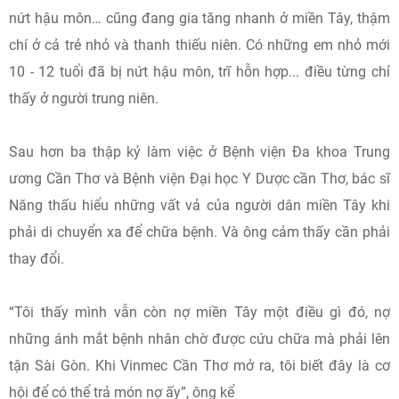
nứt hậu môn… cũng đang gia tăng nhanh ở miền Tây, thậm
chí ở cả trẻ nhỏ và thanh thiếu niên. Có những em nhỏ mới
10 - 12 tuổi đã bị nứt hậu môn, trĩ hỗn hợp... điều từng chỉ
thấy ở người trung niên.
Sau hơn ba thập kỷ làm việc ở Bệnh viện Đa khoa Trung
ương Cần Thơ và Bệnh viện Đại học Y Dược cần Thơ, bác sĩ
Năng thấu hiểu những vất vả của người dân miền Tây khi
phải di chuyển xa để chữa bệnh. Và ông cảm thấy cần phải
thay đổi.
“Tôi thấy mình vẫn còn nợ miền Tây một điều gì đó, nợ
những ánh mắt bệnh nhân chờ được cứu chữa mà phải lên
tận Sài Gòn. Khi Vinmec Cần Thơ mở ra, tôi biết đây là cơ
hội để có thể trả món nợ ấy”, ông kể