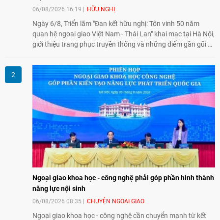
06/08/2026 16:19
HỮU NGHỊ
Ngày 6/8, Triển lãm "Đan kết hữu nghị: Tôn vinh 50 năm
quan hệ ngoại giao Việt Nam - Thái Lan" khai mạc tại Hà Nội,
giới thiệu trang phục truyền thống và những điểm gần gũi về
văn hóa giữa hai nước. Sự kiện cũng nhấn mạnh vai trò của
giao lưu nhân dân trong chặng đường nửa thế kỷ quan hệ
song phương.
Ngoại giao khoa học - công nghệ phải góp phần hình thành
năng lực nội sinh
06/08/2026 08:35
CHUYỆN NGOẠI GIAO
Ngoại giao khoa học - công nghệ cần chuyển mạnh từ kết