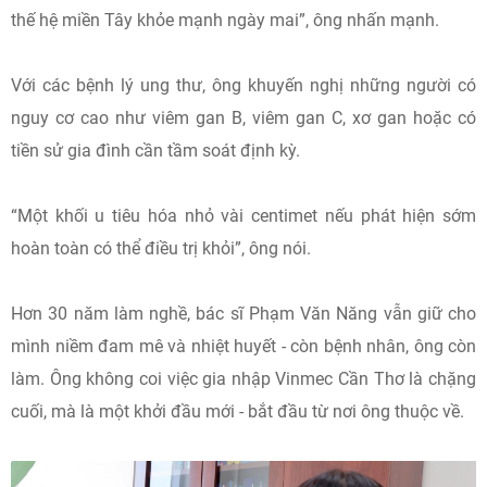
thế hệ miền Tây khỏe mạnh ngày mai”, ông nhấn mạnh.
Với các bệnh lý ung thư, ông khuyến nghị những người có
nguy cơ cao như viêm gan B, viêm gan C, xơ gan hoặc có
tiền sử gia đình cần tầm soát định kỳ.
“Một khối u tiêu hóa nhỏ vài centimet nếu phát hiện sớm
hoàn toàn có thể điều trị khỏi”, ông nói.
Hơn 30 năm làm nghề, bác sĩ Phạm Văn Năng vẫn giữ cho
mình niềm đam mê và nhiệt huyết - còn bệnh nhân, ông còn
làm. Ông không coi việc gia nhập Vinmec Cần Thơ là chặng
cuối, mà là một khởi đầu mới - bắt đầu từ nơi ông thuộc về.