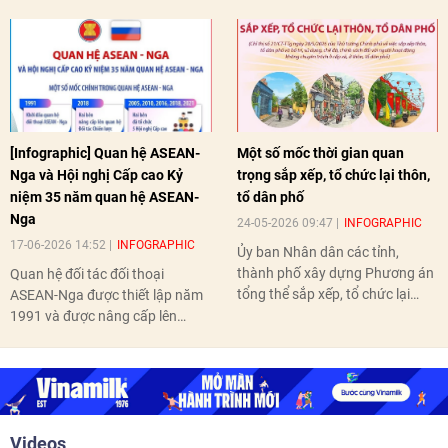
[Infographic] Quan hệ ASEAN-
Một số mốc thời gian quan
Nga và Hội nghị Cấp cao Kỷ
trọng sắp xếp, tổ chức lại thôn,
niệm 35 năm quan hệ ASEAN-
tổ dân phố
Nga
24-05-2026 09:47
INFOGRAPHIC
17-06-2026 14:52
INFOGRAPHIC
Ủy ban Nhân dân các tỉnh,
thành phố xây dựng Phương án
Quan hệ đối tác đối thoại
tổng thể sắp xếp, tổ chức lại
ASEAN-Nga được thiết lập năm
thôn, tổ dân phố hoàn thành
1991 và được nâng cấp lên
trước ngày 10/6/2026.
quan hệ Đối tác chiến lược năm
2018. Hai bên đã tổ chức 5 Hội
nghị Cấp cao vào các năm 2005,
2010, 2016, 2018, 2021.
Videos