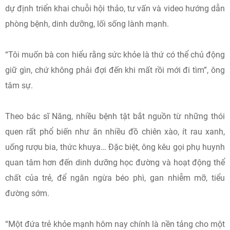
dự định triển khai chuỗi hội thảo, tư vấn và video hướng dẫn
phòng bệnh, dinh dưỡng, lối sống lành mạnh.
“Tôi muốn bà con hiểu rằng sức khỏe là thứ có thể chủ động
giữ gìn, chứ không phải đợi đến khi mất rồi mới đi tìm”, ông
tâm sự.
Theo bác sĩ Năng, nhiều bệnh tật bắt nguồn từ những thói
quen rất phổ biến như ăn nhiều đồ chiên xào, ít rau xanh,
uống rượu bia, thức khuya… Đặc biệt, ông kêu gọi phụ huynh
quan tâm hơn đến dinh dưỡng học đường và hoạt động thể
chất của trẻ, để ngăn ngừa béo phì, gan nhiễm mỡ, tiểu
đường sớm.
“Một đứa trẻ khỏe mạnh hôm nay chính là nền tảng cho một