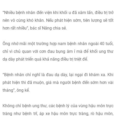
“Nhiều bệnh nhân đến viện khi khối u đã xâm lấn, điều trị trở
nên vô cùng khó khăn. Nếu phát hiện sớm, tiên lượng sẽ tốt
hơn rất nhiều”, bác sĩ Năng chia sẻ.
Ông nhớ mãi một trường hợp nam bệnh nhân ngoài 40 tuổi,
chỉ vì chủ quan với cơn đau bụng âm ỉ mà để khối ung thư
dạ dày phát triển quá khả năng điều trị triệt để.
“Bệnh nhân chỉ nghĩ là đau dạ dày, lại ngại đi khám xa. Khi
phát hiện thì đã muộn, giá mà người bệnh đến sớm hơn vài
tháng”, ông kể.
Không chỉ bệnh ung thư, các bệnh lý của vùng hậu môn trực
tràng như bệnh trĩ, áp xe hậu môn trực tràng, rò hậu môn,