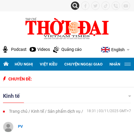
Podcast
Videos
Quảng cáo
English
HỮU NGHỊ
VIỆT KIỀU
CHUYỆN NGOẠI GIAO
NHÂN QUYỀN 
CHUYÊN ĐỀ:
Kỷ niệ
Kinh tế
Trang chủ
Kinh tế
Sản phẩm dịch vụ
18:31 | 03/11/2025 GMT+7
PV