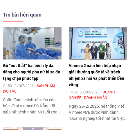
Tin bài liên quan
Gỡ “nút thắt” hai bệnh lý dai
Vinmec 2 năm liên tiếp nhận
dẳng cho người phụ nữ bị sa đa
giải thưởng quốc tế về trách
tạng chậu phức tạp
nhiệm xã hội và phát triển bền
vững
21:50 | 04/07/2026
SẢN PHẨM
DỊCH VỤ
14:02 | 27/02/2025
DOANH
NGHIỆP - DOANH NHÂN
Chẩn đoán chính xác của các
bác sĩ tại Vinmec Đà Nẵng đã
Ngày 26/2/2025, hệ thống Y tế
giúp nữ bệnh nhân 60 tuổi xóa
Vinmec vừa được vinh danh
bỏ sự lo âu kéo dài về những bất
“Doanh nghiệp tốt nhất tại Việt
tiện tế nhị trong sinh hoạt hàng
Nam”, “Doanh nghiệp vì cộng