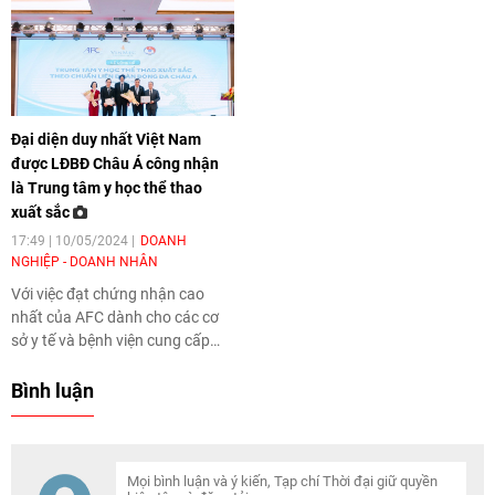
ngày.
đồng tốt nhất” và “Nơi làm việc
tốt nhất” tại Hội nghị CSR và
ESG toàn cầu lần thứ 17. Đây là
năm thứ 2 liên tiếp Vinmec được
tôn vinh cao nhất trong các
hạng mục quan trọng về trách
Đại diện duy nhất Việt Nam
nhiệm xã hội và phát triển bền
được LĐBĐ Châu Á công nhận
vững.
là Trung tâm y học thể thao
xuất sắc
17:49 | 10/05/2024
DOANH
NGHIỆP - DOANH NHÂN
Với việc đạt chứng nhận cao
nhất của AFC dành cho các cơ
sở y tế và bệnh viện cung cấp
dịch vụ chăm sóc sức khỏe tối
ưu cho các cầu thủ bóng đá
Bình luận
Châu Á, Trung tâm chấn thương
chỉnh hình và y học thể thao
Vinmec được kỳ vọng sẽ là “địa
chỉ đỏ” cho các VĐV chuyên