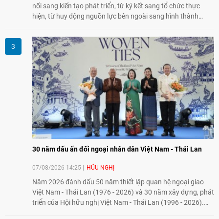
nối sang kiến tạo phát triển, từ ký kết sang tổ chức thực
hiện, từ huy động nguồn lực bên ngoài sang hình thành
năng lực nội sinh, qua đó góp phần đưa khoa học, công
nghệ, đổi mới sáng tạo và chuyển đổi số trở thành động lực
phát triển đất nước.
30 năm dấu ấn đối ngoại nhân dân Việt Nam - Thái Lan
07/08/2026 14:25
HỮU NGHỊ
Năm 2026 đánh dấu 50 năm thiết lập quan hệ ngoại giao
Việt Nam - Thái Lan (1976 - 2026) và 30 năm xây dựng, phát
triển của Hội hữu nghị Việt Nam - Thái Lan (1996 - 2026).
Trong dòng chảy quan hệ hai nước, Hội đã kiên trì vun đắp