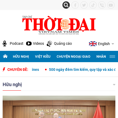
Podcast
Videos
Quảng cáo
English
HỮU NGHỊ
VIỆT KIỀU
CHUYỆN NGOẠI GIAO
NHÂN QUYỀN 
es
CHUYÊN ĐỀ:
500 ngày đêm tìm kiếm, quy tập và xác định danh tính hài cốt liệ
Hữu nghị