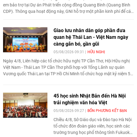
em bảo trợ tại Dự án Phát triển cộng đồng Quang Bình (Quang Bình
CDP). Thông qua hoạt động này, GNI hỗ trợ một phần kinh phí để các
gia đình sửa chữa hoặc xây dựng nhà ở phù hợp với điều kiện thực tế
Giao lưu nhân dân góp phần đưa
quan hệ Thái Lan - Việt Nam ngày
càng gắn bó, gần gũi
05/08/2026 09:31
HỮU NGHỊ
Ngày 4/8, Liên hiệp các tổ chức hữu nghị TP Cần Thơ, Hội Hữu nghị
Việt Nam - Thái Lan TP Cần Thơ phối hợp với Tổng Lãnh sự quán
Vương quốc Thái Lan tại TP Hồ Chí Minh tổ chức họp mặt kỷ niệm 50
năm thiết lập quan hệ ngoại giao Việt Nam - Thái Lan (1976-2026).
Tại đây, nhấn mạnh vai trò của giao lưu nhân dân, Tổng Lãnh sự Thái
Lan cho biết các hoạt động trao đổi về văn hóa, giáo dục, du lịch, ẩm
45 học sinh Nhật Bản đến Hà Nội
thực, nghệ thuật và giao lưu thanh niên đã góp phần đưa quan hệ
trải nghiệm văn hóa Việt
Thái Lan - Việt Nam ngày càng gắn bó, gần gũi.
05/08/2026 09:27
BỐN PHƯƠNG KẾT BẠN
Chiều 4/8, Sở Giáo dục và Đào tạo Hà Nội
tổ chức đón đoàn giáo viên, học sinh các
trường trung học phổ thông tỉnh Fukuoka