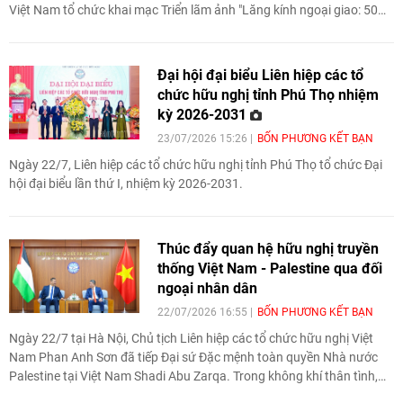
Việt Nam tổ chức khai mạc Triển lãm ảnh "Lăng kính ngoại giao: 50
năm quan hệ Thái Lan – Việt Nam" diễn ra từ ngày 24 đến
30/7/2026.
Đại hội đại biểu Liên hiệp các tổ
chức hữu nghị tỉnh Phú Thọ nhiệm
kỳ 2026-2031
23/07/2026 15:26
BỐN PHƯƠNG KẾT BẠN
Ngày 22/7, Liên hiệp các tổ chức hữu nghị tỉnh Phú Thọ tổ chức Đại
hội đại biểu lần thứ I, nhiệm kỳ 2026-2031.
Thúc đẩy quan hệ hữu nghị truyền
thống Việt Nam - Palestine qua đối
ngoại nhân dân
22/07/2026 16:55
BỐN PHƯƠNG KẾT BẠN
Ngày 22/7 tại Hà Nội, Chủ tịch Liên hiệp các tổ chức hữu nghị Việt
Nam Phan Anh Sơn đã tiếp Đại sứ Đặc mệnh toàn quyền Nhà nước
Palestine tại Việt Nam Shadi Abu Zarqa. Trong không khí thân tình,
tin cậy, hai bên khẳng định coi trọng quan hệ hữu nghị truyền thống