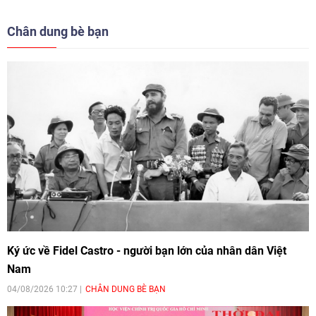
100 năm ngày sinh lãnh tụ Cách mạng Cuba. Chương trình do Bộ
Văn hóa, Thể thao và Du lịch phối hợp Đại sứ quán Cuba tại Việt Nam
Chân dung bè bạn
tổ chức.
Ký ức về Fidel Castro - người bạn lớn của nhân dân Việt
Nam
04/08/2026 10:27
CHÂN DUNG BÈ BẠN