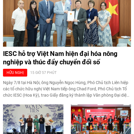
IESC hỗ trợ Việt Nam hiện đại hóa nông
nghiệp và thúc đẩy chuyển đổi số
HỮU NGHỊ
15 GIỜ 57 PHÚT
Ngày 7/8 tại Hà Nội, ông Nguyễn Ngọc Hùng, Phó Chủ tịch Liên hiệp
các tổ chức hữu nghị Việt Nam tiếp ông Chad Ford, Phó Chủ tịch Tổ
chức IESC (Hoa Kỳ), trao Giấy đăng ký thành lập Văn phòng Đại diện
của IESC tại Việt Nam và trao đổi về định hướng triển khai Dự án "Mở
rộng Thương mại Nông nghiệp và An toàn thực phẩm Hoa Kỳ - Việt
Nam", hướng tới thúc đẩy chuyển đổi số, hiện đại hóa nông nghiệp và
mở rộng hợp tác phát triển giữa hai nước.