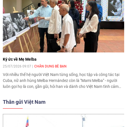
Ký ức về Mẹ Melba
25/07/2026 09:07
CHÂN DUNG BÈ BẠN
Với nhiều thế hệ người Việt Nam từng sống, học tập và công tác tại
Cuba, nữ anh hùng Melba Hernández còn là "Mami Melba" - người
luôn gọi họ là con, gần gũi, hỏi han và dành cho Việt Nam tình cảm
sâu nặng. Những câu chuyện được kể lại tại lễ tưởng niệm ngày 24/7
tại Hà Nội, nhân 105 năm ngày sinh bà, gợi lên hình ảnh một Mẹ
Thân gửi Việt Nam
Melba đôn hậu và để lại dấu ấn qua nhiều thế hệ.