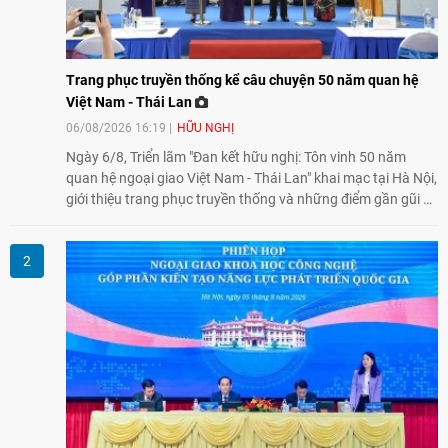
Trang phục truyền thống kể câu chuyện 50 năm quan hệ
Việt Nam - Thái Lan
06/08/2026 16:19
HỮU NGHỊ
Ngày 6/8, Triển lãm "Đan kết hữu nghị: Tôn vinh 50 năm
quan hệ ngoại giao Việt Nam - Thái Lan" khai mạc tại Hà Nội,
giới thiệu trang phục truyền thống và những điểm gần gũi về
văn hóa giữa hai nước. Sự kiện cũng nhấn mạnh vai trò của
giao lưu nhân dân trong chặng đường nửa thế kỷ quan hệ
song phương.