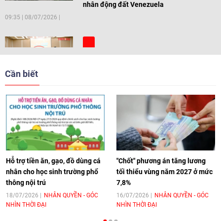
nhân động đất Venezuela
09:35
|
08/07/2026
[Video] Trẻ em Đông Á cùng kiến tạo
giải pháp cho những thách thức chung
Cần biết
17:44
|
27/06/2026
[Video] Âm nhạc flamenco gắn kết văn
hoá Việt Nam - Tây Ban Nha
11:10
|
17/06/2026
Hỗ trợ tiền ăn, gạo, đồ dùng cá
"Chốt" phương án tăng lương
nhân cho học sinh trường phổ
tối thiểu vùng năm 2027 ở mức
thông nội trú
7,8%
[Video] Trao tặng Kỷ niệm chương "Vì
hòa bình, hữu nghị giữa các dân tộc"
18/07/2026
NHÂN QUYỀN - GÓC
16/07/2026
NHÂN QUYỀN - GÓC
NHÌN THỜI ĐẠI
NHÌN THỜI ĐẠI
cho Đại sứ Hungary tại Việt Nam
17:25
|
13/06/2026