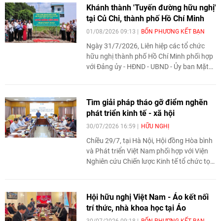
Thường vụ Thành ủy Sán Đầu làm Trưởng
Khánh thành 'Tuyến đường hữu nghị'
đoàn.
tại Củ Chi, thành phố Hồ Chí Minh
01/08/2026 09:13
BỐN PHƯƠNG KẾT BẠN
Ngày 31/7/2026, Liên hiệp các tổ chức
hữu nghị thành phố Hồ Chí Minh phối hợp
với Đảng ủy - HĐND - UBND - Ủy ban Mặt
trận Tổ quốc Việt Nam xã Củ Chi tổ chức lễ
khánh thành "Tuyến đường hữu nghị" tại
đường mang tên Mẹ Việt Nam anh hùng
Tìm giải pháp tháo gỡ điểm nghẽn
Phan Thị So.
phát triển kinh tế - xã hội
30/07/2026 16:59
HỮU NGHỊ
Chiều 29/7, tại Hà Nội, Hội đồng Hòa bình
và Phát triển Việt Nam phối hợp với Viện
Nghiên cứu Chiến lược Kinh tế tổ chức tọa
đàm nhằm nhận diện những điểm nghẽn
trong phát triển kinh tế - xã hội, đồng thời
gợi mở các giải pháp và định hướng phát
Hội hữu nghị Việt Nam - Áo kết nối
triển cho Việt Nam trong những năm tới.
trí thức, nhà khoa học tại Áo