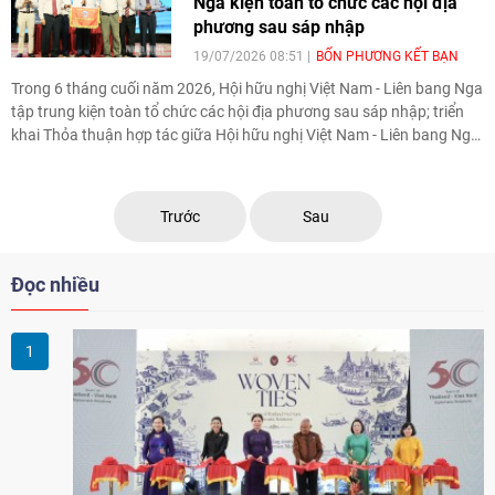
Nga kiện toàn tổ chức các hội địa
phương sau sáp nhập
19/07/2026 08:51
BỐN PHƯƠNG KẾT BẠN
Trong 6 tháng cuối năm 2026, Hội hữu nghị Việt Nam - Liên bang Nga
tập trung kiện toàn tổ chức các hội địa phương sau sáp nhập; triển
khai Thỏa thuận hợp tác giữa Hội hữu nghị Việt Nam - Liên bang Nga
và Hội hữu nghị Nga - Việt giai đoạn 2025-2030. Hội đồng thời xác
định tăng cường giao lưu thế hệ trẻ là hướng hoạt động quan trọng
trong thời gian tới.
Trước
Sau
Đọc nhiều