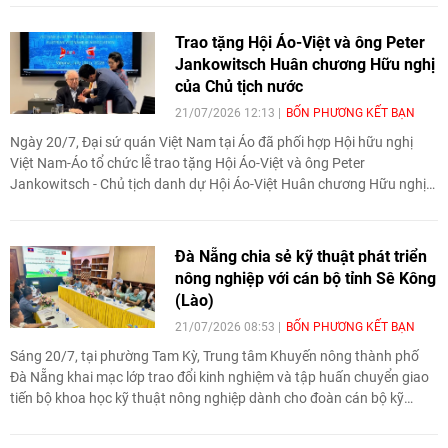
Việt Nam - Palestine và trao đổi các định hướng nhằm tăng cường
hợp tác trong thời gian tới.
Trao tặng Hội Áo-Việt và ông Peter
Jankowitsch Huân chương Hữu nghị
của Chủ tịch nước
21/07/2026 12:13
BỐN PHƯƠNG KẾT BẠN
Ngày 20/7, Đại sứ quán Việt Nam tại Áo đã phối hợp Hội hữu nghị
Việt Nam-Áo tổ chức lễ trao tặng Hội Áo-Việt và ông Peter
Jankowitsch - Chủ tịch danh dự Hội Áo-Việt Huân chương Hữu nghị
của Chủ tịch nước, vì đã có những đóng góp tích cực trong việc củng
cố, phát triển mối quan hệ hữu nghị giữa nhân dân hai nước Việt Nam
- Áo.
Đà Nẵng chia sẻ kỹ thuật phát triển
nông nghiệp với cán bộ tỉnh Sê Kông
(Lào)
21/07/2026 08:53
BỐN PHƯƠNG KẾT BẠN
Sáng 20/7, tại phường Tam Kỳ, Trung tâm Khuyến nông thành phố
Đà Nẵng khai mạc lớp trao đổi kinh nghiệm và tập huấn chuyển giao
tiến bộ khoa học kỹ thuật nông nghiệp dành cho đoàn cán bộ kỹ
thuật tỉnh Sê Kông (Lào). Hoạt động góp phần tăng cường hợp tác
chuyên môn và vun đắp quan hệ hữu nghị giữa hai địa phương.