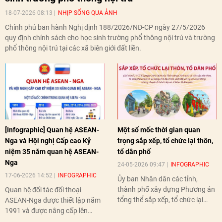
18-07-2026 08:13
NHỊP SỐNG QUA ẢNH
Chính phủ ban hành Nghị định 188/2026/NĐ-CP ngày 27/5/2026
quy định chính sách cho học sinh trường phổ thông nội trú và trường
phổ thông nội trú tại các xã biên giới đất liền.
[Infographic] Quan hệ ASEAN-
Một số mốc thời gian quan
Nga và Hội nghị Cấp cao Kỷ
trọng sắp xếp, tổ chức lại thôn,
niệm 35 năm quan hệ ASEAN-
tổ dân phố
Nga
24-05-2026 09:47
INFOGRAPHIC
17-06-2026 14:52
INFOGRAPHIC
Ủy ban Nhân dân các tỉnh,
thành phố xây dựng Phương án
Quan hệ đối tác đối thoại
tổng thể sắp xếp, tổ chức lại
ASEAN-Nga được thiết lập năm
thôn, tổ dân phố hoàn thành
1991 và được nâng cấp lên
trước ngày 10/6/2026.
quan hệ Đối tác chiến lược năm