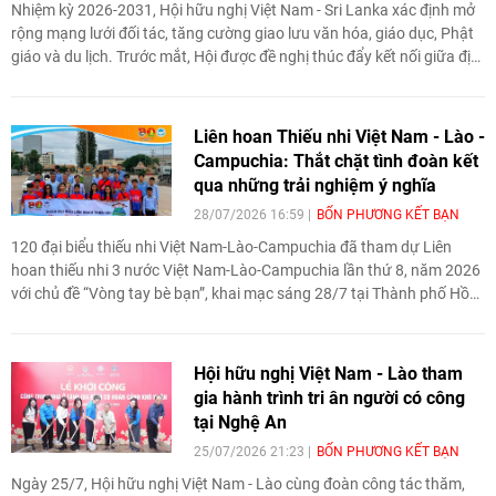
Nhiệm kỳ 2026-2031, Hội hữu nghị Việt Nam - Sri Lanka xác định mở
rộng mạng lưới đối tác, tăng cường giao lưu văn hóa, giáo dục, Phật
giáo và du lịch. Trước mắt, Hội được đề nghị thúc đẩy kết nối giữa địa
phương, doanh nghiệp và trường đại học hai nước.
Liên hoan Thiếu nhi Việt Nam - Lào -
Campuchia: Thắt chặt tình đoàn kết
qua những trải nghiệm ý nghĩa
28/07/2026 16:59
BỐN PHƯƠNG KẾT BẠN
120 đại biểu thiếu nhi Việt Nam-Lào-Campuchia đã tham dự Liên
hoan thiếu nhi 3 nước Việt Nam-Lào-Campuchia lần thứ 8, năm 2026
với chủ đề “Vòng tay bè bạn”, khai mạc sáng 28/7 tại Thành phố Hồ
Chí Minh.
Hội hữu nghị Việt Nam - Lào tham
gia hành trình tri ân người có công
tại Nghệ An
25/07/2026 21:23
BỐN PHƯƠNG KẾT BẠN
Ngày 25/7, Hội hữu nghị Việt Nam - Lào cùng đoàn công tác thăm,