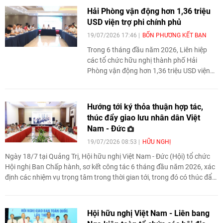
Hải Phòng vận động hơn 1,36 triệu
USD viện trợ phi chính phủ
19/07/2026 17:46
BỐN PHƯƠNG KẾT BẠN
Trong 6 tháng đầu năm 2026, Liên hiệp
các tổ chức hữu nghị thành phố Hải
Phòng vận động hơn 1,36 triệu USD viện
trợ phi chính phủ nước ngoài, trong đó giải
ngân trên 1,1 triệu USD. Thời gian tới,
thành phố ưu tiên mở rộng hợp tác trong
Hướng tới ký thỏa thuận hợp tác,
các lĩnh vực ứng phó với biến đổi khí hậu,
thúc đẩy giao lưu nhân dân Việt
sinh kế bền vững, giáo dục, y tế và chuyển
Nam - Đức
đổi số.
19/07/2026 08:53
HỮU NGHỊ
Ngày 18/7 tại Quảng Trị, Hội hữu nghị Việt Nam - Đức (Hội) tổ chức
Hội nghị Ban Chấp hành, sơ kết công tác 6 tháng đầu năm 2026, xác
định các nhiệm vụ trọng tâm trong thời gian tới, trong đó có thúc đẩy
ký thỏa thuận hợp tác với Hội Đức - Việt (DVG) và tăng cường giao
lưu nhân dân hai nước.
Hội hữu nghị Việt Nam - Liên bang