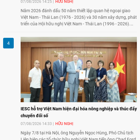
07/08/2026 14:25
HỮU NGHỊ
Năm 2026 đánh dấu 50 năm thiết lập quan hệ ngoại giao
Việt Nam - Thái Lan (1976 - 2026) và 30 năm xây dựng, phát
triển của Hội hữu nghị Việt Nam - Thái Lan (1996 - 2026).
Trong dòng chảy quan hệ hai nước, Hội đã kiên trì vun đắp
tình hữu nghị, đồng thời từng bước mở rộng hoạt động từ
giao lưu truyền thống sang kết nối địa phương, doanh
nghiệp, giáo dục, văn hóa và thế hệ trẻ, góp phần tăng
cường sự hiểu biết và hợp tác giữa nhân dân hai nước.
IESC hỗ trợ Việt Nam hiện đại hóa nông nghiệp và thúc đẩy
chuyển đổi số
07/08/2026 14:33
HỮU NGHỊ
Ngày 7/8 tại Hà Nội, ông Nguyễn Ngọc Hùng, Phó Chủ tịch
Liên hiệp các tổ chức hữu nghị Việt Nam tiếp ông Chad Ford,