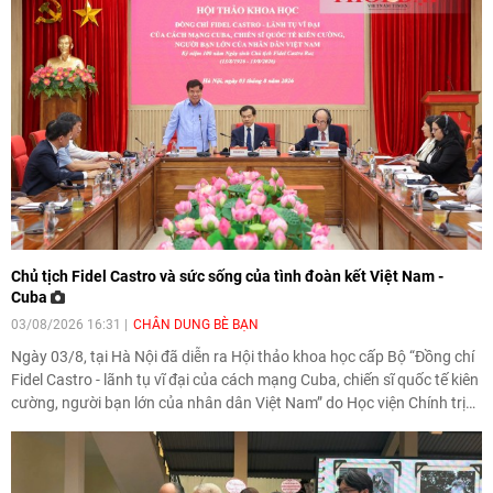
Chủ tịch Fidel Castro và sức sống của tình đoàn kết Việt Nam -
Cuba
03/08/2026 16:31
CHÂN DUNG BÈ BẠN
Ngày 03/8, tại Hà Nội đã diễn ra Hội thảo khoa học cấp Bộ “Đồng chí
Fidel Castro - lãnh tụ vĩ đại của cách mạng Cuba, chiến sĩ quốc tế kiên
cường, người bạn lớn của nhân dân Việt Nam” do Học viện Chính trị
quốc gia Hồ Chí Minh tổ chức nhân kỷ niệm 100 năm ngày sinh Chủ
tịch Fidel Castro Ruz (13/8/1926 - 13/8/2026).