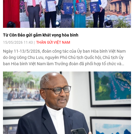
Từ Côn Đảo gửi gắm khát vọng hòa bình
15/05/2026 11:43
THÂN GỬI VIỆT NAM
Ngày 11-13/5/2026, đoàn công tác của Ủy ban Hòa bình Việt Nam
do ông Uông Chu Lưu, nguyên Phó Chủ tịch Quốc hội, Chủ tịch Ủy
ban Hòa bình Việt Nam làm Trưởng đoàn đã phối hợp tổ chức và
tham dự chuỗi hoạt động “Hành trình Di sản và Hòa bình” 2026 tại
Đặc khu Côn Đảo, TP. Hồ Chí Minh.