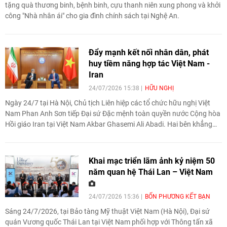
tặng quà thương binh, bệnh binh, cựu thanh niên xung phong và khởi
công "Nhà nhân ái" cho gia đình chính sách tại Nghệ An.
Đẩy mạnh kết nối nhân dân, phát
huy tiềm năng hợp tác Việt Nam -
Iran
24/07/2026 15:38
HỮU NGHỊ
Ngày 24/7 tại Hà Nội, Chủ tịch Liên hiệp các tổ chức hữu nghị Việt
Nam Phan Anh Sơn tiếp Đại sứ Đặc mệnh toàn quyền nước Cộng hòa
Hồi giáo Iran tại Việt Nam Akbar Ghasemi Ali Abadi. Hai bên khẳng
định coi trọng quan hệ hữu nghị Việt Nam - Iran, nhất trí tăng cường
thúc đẩy giao lưu nhân dân, mở rộng kết nối địa phương, doanh
nghiệp và tổ chức của hai nước, góp phần đưa quan hệ song phương
Khai mạc triển lãm ảnh kỷ niệm 50
phát triển thực chất, tương xứng với tiềm năng.
năm quan hệ Thái Lan – Việt Nam
24/07/2026 15:36
BỐN PHƯƠNG KẾT BẠN
Sáng 24/7/2026, tại Bảo tàng Mỹ thuật Việt Nam (Hà Nội), Đại sứ
quán Vương quốc Thái Lan tại Việt Nam phối hợp với Thông tấn xã