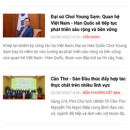
(Nhật Bản) đến học tập, tìm hiểu văn hóa,
phong tục tập quán Việt Nam.
Đại sứ Choi Young Sam: Quan hệ
Việt Nam - Hàn Quốc sẽ tiếp tục
phát triển sâu rộng và bền vững
03/08/2026 16:20
HỮU NGHỊ
Khép lại nhiệm kỳ công tác tại Việt Nam, Đại sứ Hàn Quốc Choi Young
Sam bày tỏ niềm tin vào tương lai phát triển sâu rộng và bền vững
của quan hệ Việt Nam - Hàn Quốc, được vun đắp bởi sự tin cậy, hợp
tác và gắn bó ngày càng chặt chẽ giữa nhân dân hai nước. Trao đổi
với Tạp chí Thời đại, Đại sứ kỳ vọng hai nước sẽ tiếp tục làm sâu sắc
hơn quan hệ song phương trên các lĩnh vực như kinh tế, công nghệ,
Cần Thơ - Sán Đầu thúc đẩy hợp tác
đổi mới sáng tạo và giao lưu nhân dân.
thực chất trên nhiều lĩnh vực
02/08/2026 14:56
BỐN PHƯƠNG KẾT BẠN
Sáng 2/8, Phó Chủ tịch UBND TP Cần Thơ
Nguyễn Thị Ngọc Điệp cùng lãnh đạo các
sở, ngành đã tiếp và làm việc với Đoàn đại
biểu TP Sán Đầu (tỉnh Quảng Đông, Trung
Quốc) do ông Thái Vĩnh Minh, Ủy viên Ban