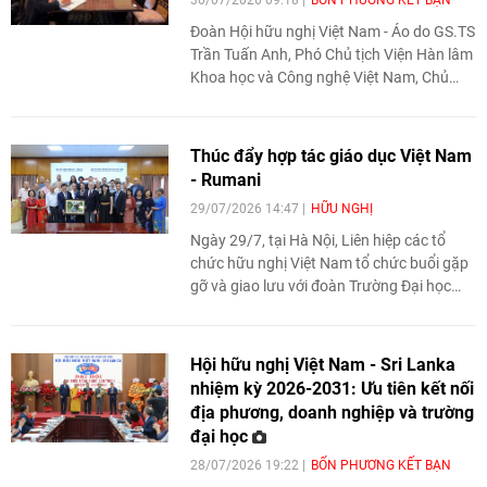
30/07/2026 09:18
BỐN PHƯƠNG KẾT BẠN
Đoàn Hội hữu nghị Việt Nam - Áo do GS.TS
Trần Tuấn Anh, Phó Chủ tịch Viện Hàn lâm
Khoa học và Công nghệ Việt Nam, Chủ
tịch Hội dẫn đầu vừa có chuyến thăm và
làm việc tại Cộng hoà Áo. Đoàn đã gặp gỡ
trí thức Việt Nam, làm việc với Đại sứ quán
Thúc đẩy hợp tác giáo dục Việt Nam
Việt Nam cùng một số cơ sở nghiên cứu,
- Rumani
trường đại học và tổ chức quốc tế tại Áo,
29/07/2026 14:47
HỮU NGHỊ
trao đổi khả năng hợp tác trong các lĩnh
vực khoa học, công nghệ và đổi mới sáng
Ngày 29/7, tại Hà Nội, Liên hiệp các tổ
tạo.
chức hữu nghị Việt Nam tổ chức buổi gặp
gỡ và giao lưu với đoàn Trường Đại học
Khoa học Nông nghiệp và Thú y Bucharest
(Rumani) nhân dịp đoàn sang thăm và
làm việc tại Việt Nam. Hoạt động góp
Hội hữu nghị Việt Nam - Sri Lanka
phần tăng cường kết nối giữa các cơ sở
nhiệm kỳ 2026-2031: Ưu tiên kết nối
giáo dục, các cựu lưu học sinh và thúc đẩy
địa phương, doanh nghiệp và trường
giao lưu nhân dân giữa hai nước.
đại học
28/07/2026 19:22
BỐN PHƯƠNG KẾT BẠN