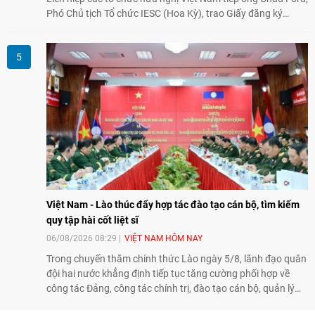
Phó Chủ tịch Tổ chức IESC (Hoa Kỳ), trao Giấy đăng ký
thành lập Văn phòng Đại diện của IESC tại Việt Nam và trao
đổi về định hướng triển khai Dự án "Mở rộng Thương mại
Nông nghiệp và An toàn thực phẩm Hoa Kỳ - Việt Nam",
hướng tới thúc đẩy chuyển đổi số, hiện đại hóa nông nghiệp
và mở rộng hợp tác phát triển giữa hai nước.
Việt Nam - Lào thúc đẩy hợp tác đào tạo cán bộ, tìm kiếm
quy tập hài cốt liệt sĩ
06/08/2026 08:29
VIỆT NAM HÔM NAY
Trong chuyến thăm chính thức Lào ngày 5/8, lãnh đạo quân
đội hai nước khẳng định tiếp tục tăng cường phối hợp về
công tác Đảng, công tác chính trị, đào tạo cán bộ, quản lý
biên giới và tìm kiếm, quy tập hài cốt liệt sĩ, góp phần làm