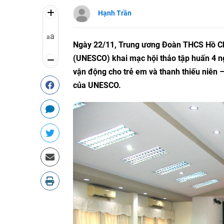
Hạnh Trần
a
a
Ngày 22/11, Trung ương Đoàn THCS Hồ Ch
(UNESCO) khai mạc hội thảo tập huấn 4 ng
vận động cho trẻ em và thanh thiếu niên – 
của UNESCO.