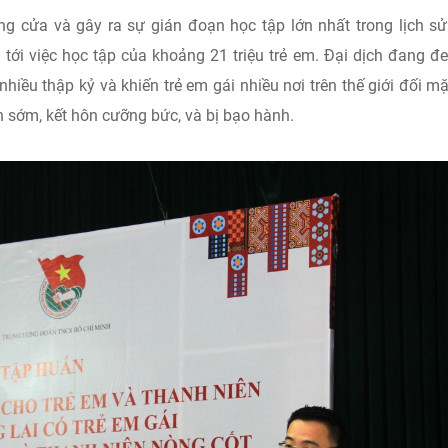
g cửa và gây ra sự gián đoạn học tập lớn nhất trong lịch sử
 tới việc học tập của khoảng 21 triệu trẻ em. Đại dịch đang đ
nhiều thập kỷ và khiến trẻ em gái nhiều nơi trên thế giới đối mặ
ôn sớm, kết hôn cưỡng bức, và bị bạo hành.