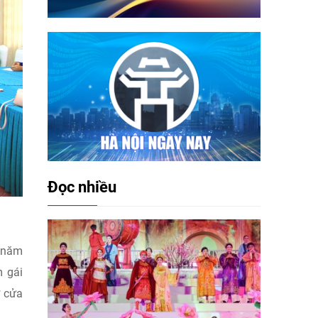
Đọc nhiều
h năm
m gái
ở cửa