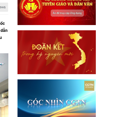
uốc
 dẫn
u