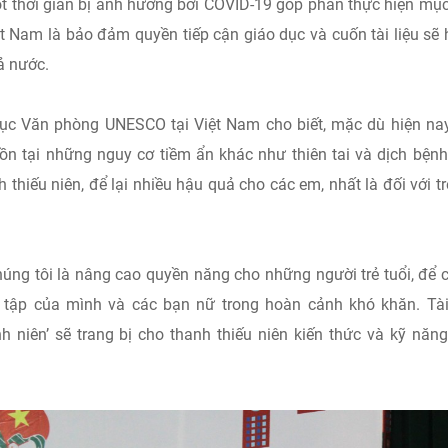
một thời gian bị ảnh hưởng bởi COVID-19 góp phần thực hiện mục
ệt Nam là bảo đảm quyền tiếp cận giáo dục và cuốn tài liệu sẽ
ả nước.
ục Văn phòng UNESCO tại Việt Nam cho biết, mặc dù hiện na
ồn tại những nguy cơ tiềm ẩn khác như thiên tai và dịch bện
 thiếu niên, để lại nhiều hậu quả cho các em, nhất là đối với t
úng tôi là nâng cao quyền năng cho những người trẻ tuổi, để 
tập của mình và các bạn nữ trong hoàn cảnh khó khăn. Tài
 niên’ sẽ trang bị cho thanh thiếu niên kiến thức và kỹ năn