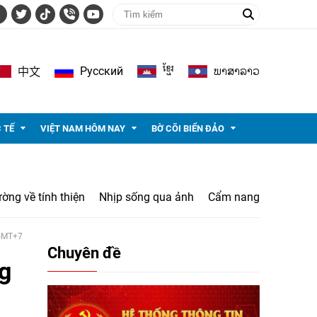
ខ្មែរ
ພາ​ສາ​ລາວ
Pусский
中文
 TẾ
VIỆT NAM HÔM NAY
BỜ CÕI BIỂN ĐẢO
ờng về tính thiện
Nhịp sống qua ảnh
Cẩm nang
 GMT+7
Chuyên đề
ng