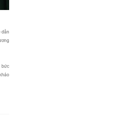
ẽ dẫn
tương
ì bức
 khảo