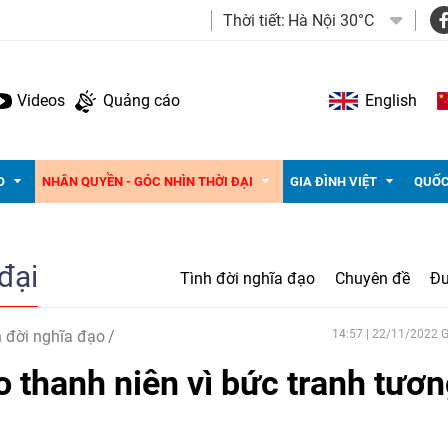
Thời tiết:
Hà Nội 30°C
Videos
Quảng cáo
English
O
NHÂN QUYỀN - GÓC NHÌN THỜI ĐẠI
GIA ĐÌNH VIỆT
QUỐC
đại
Tình đời nghĩa đạo
Chuyên đề
Đư
 đời nghĩa đạo
14:57 | 22/11/2022
 thanh niên vì bức tranh tươ