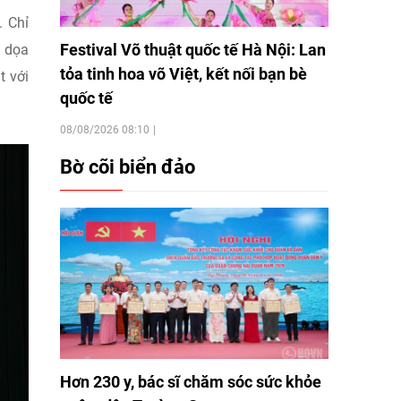
. Chỉ
Festival Võ thuật quốc tế Hà Nội: Lan
e dọa
tỏa tinh hoa võ Việt, kết nối bạn bè
t với
quốc tế
08/08/2026 08:10
Bờ cõi biển đảo
Hơn 230 y, bác sĩ chăm sóc sức khỏe