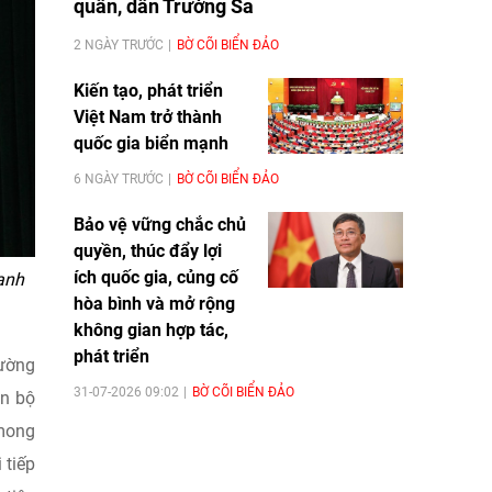
quân, dân Trường Sa
2 NGÀY TRƯỚC
BỜ CÕI BIỂN ĐẢO
Kiến tạo, phát triển
Việt Nam trở thành
quốc gia biển mạnh
6 NGÀY TRƯỚC
BỜ CÕI BIỂN ĐẢO
Bảo vệ vững chắc chủ
quyền, thúc đẩy lợi
ích quốc gia, củng cố
anh
hòa bình và mở rộng
không gian hợp tác,
phát triển
hường
31-07-2026 09:02
BỜ CÕI BIỂN ĐẢO
án bộ
 mong
 tiếp