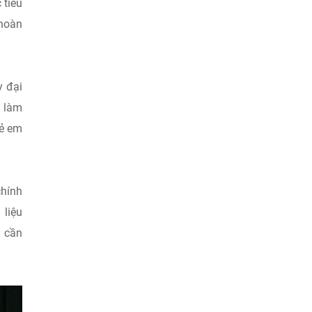
 tiêu
 hoàn
y đại
h làm
rẻ em
chính
 liệu
g cần