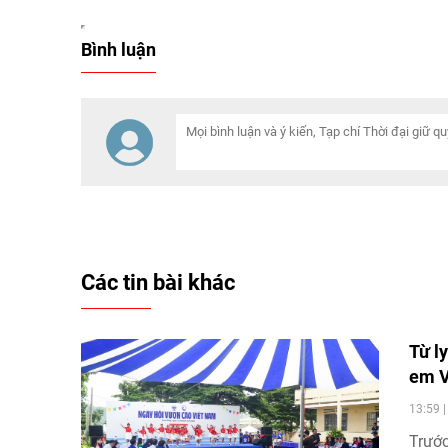
Bình luận
Các tin bài khác
Từ ly
em V
13:59 
Trước