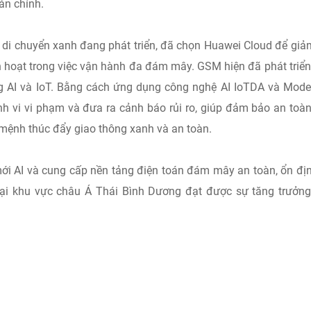
ản chính.
g di chuyển xanh đang phát triển, đã chọn Huawei Cloud để giả
nh hoạt trong việc vận hành đa đám mây. GSM hiện đã phát triể
ng AI và IoT. Bằng cách ứng dụng công nghệ AI IoTDA và Mode
h vi vi phạm và đưa ra cảnh báo rủi ro, giúp đảm bảo an toà
 mệnh thúc đẩy giao thông xanh và an toàn.
mới AI và cung cấp nền tảng điện toán đám mây an toàn, ổn đị
tại khu vực châu Á Thái Bình Dương đạt được sự tăng trưởn