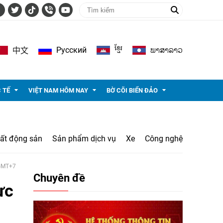
ខ្មែរ
ພາ​ສາ​ລາວ
Pусский
中文
 TẾ
VIỆT NAM HÔM NAY
BỜ CÕI BIỂN ĐẢO
ất động sản
Sản phẩm dịch vụ
Xe
Công nghệ
 GMT+7
Chuyên đề
ực