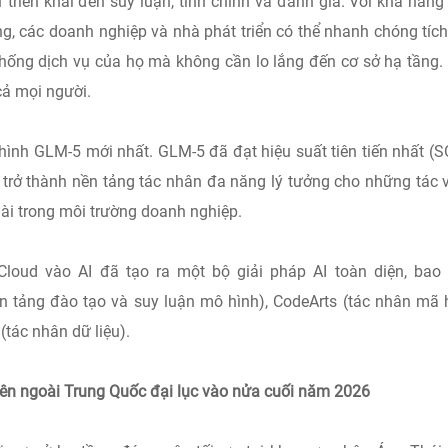
triển khai đến suy luận, tinh chỉnh và đánh giá. Với khả năng
ng, các doanh nghiệp và nhà phát triển có thể nhanh chóng tíc
 thống dịch vụ của họ mà không cần lo lắng đến cơ sở hạ tầng.
 cả mọi người.
hình GLM-5 mới nhất. GLM-5 đã đạt hiệu suất tiên tiến nhất (
ó trở thành nền tảng tác nhân đa năng lý tưởng cho những tác 
dài trong môi trường doanh nghiệp.
Cloud vào AI đã tạo ra một bộ giải pháp AI toàn diện, ba
ền tảng đào tạo và suy luận mô hình), CodeArts (tác nhân mã 
(tác nhân dữ liệu).
 bên ngoài Trung Quốc đại lục vào nửa cuối năm 2026