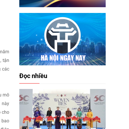
o năm
, tận
g các
Đọc nhiều
áu mô
h này
p cho
, bao