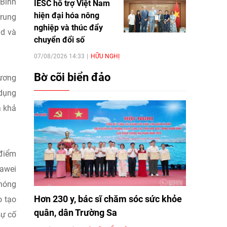
 Bình
IESC hỗ trợ Việt Nam
hiện đại hóa nông
Trung
nghiệp và thúc đẩy
ud và
chuyển đổi số
07/08/2026 14:33
HỮU NGHỊ
Bờ cõi biển đảo
Dương
 dụng
à khả
 điểm
uawei
chóng
Hơn 230 y, bác sĩ chăm sóc sức khỏe
o tạo
quân, dân Trường Sa
sự cố