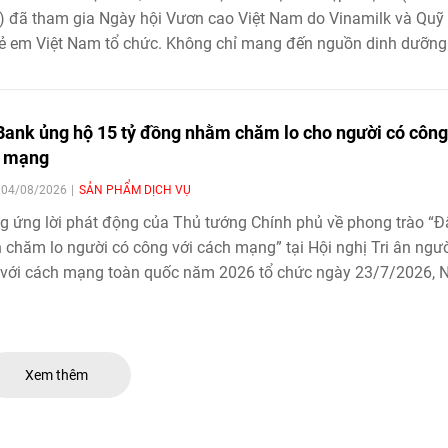
 đã tham gia Ngày hội Vươn cao Việt Nam do Vinamilk và Quỹ
rẻ em Việt Nam tổ chức. Không chỉ mang đến nguồn dinh dưỡng
 thực cho trẻ em địa phương, chương trình còn tạo cơ hội để cá
vui chơi, vận động, khám phá tri thức và nuôi dưỡng những ướ
 lai. Hoạt động nối dài hành trình gần hai thập kỷ của Quỹ sữa
ank ủng hộ 15 tỷ đồng nhằm chăm lo cho người có công
cao Việt Nam nhằm lan tỏa cơ hội tiếp cận dinh dưỡng cho trẻ
h mạng
ớc, góp phần hiện thực hóa khát vọng về một thế hệ Việt Nam 
| 04/08/2026
SẢN PHẨM DỊCH VỤ
và phát triển toàn diện.
 ứng lời phát động của Thủ tướng Chính phủ về phong trào “Đ
chăm lo người có công với cách mạng” tại Hội nghị Tri ân ngườ
 với cách mạng toàn quốc năm 2026 tổ chức ngày 23/7/2026, 
 TMCP Đông Nam Á (SeABank) đã ủng hộ 15 tỷ đồng góp phần
lo người có công với cách mạng hướng tới kỷ niệm 80 năm Ng
g binh - Liệt sĩ (27/7/1947 - 27/7/2027).
Xem thêm