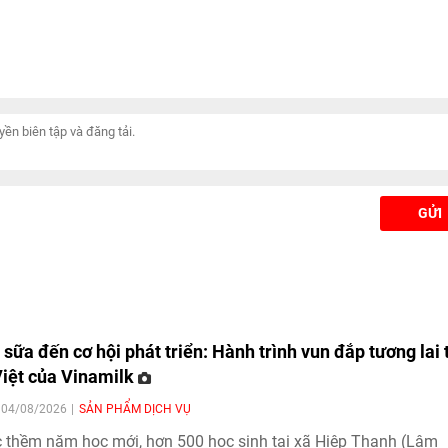
GỬI
 sữa đến cơ hội phát triển: Hành trình vun đắp tương lai 
iệt của Vinamilk
| 04/08/2026
SẢN PHẨM DỊCH VỤ
 thềm năm học mới, hơn 500 học sinh tại xã Hiệp Thạnh (Lâm