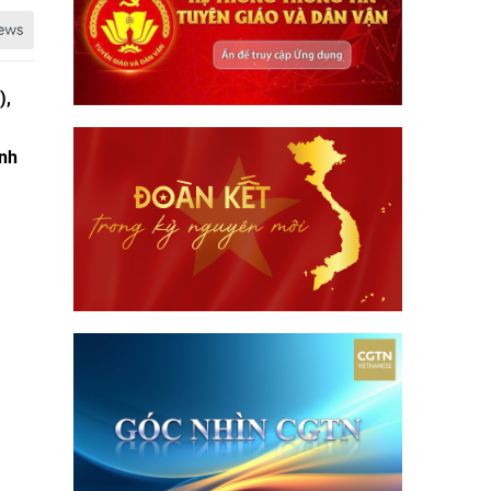
),
ình