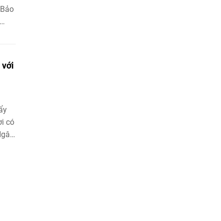
 Bảo
c em
c mơ
 với
 em
khỏe
ẩy
i có
Ngân
ày