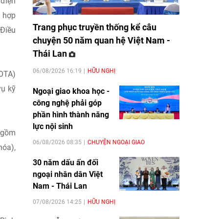
 điện
h hợp
Trang phục truyền thống kể câu
 Điều
chuyện 50 năm quan hệ Việt Nam -
Thái Lan
06/08/2026 16:19
HỮU NGHỊ
SOTA)
vụ kỹ
Ngoại giao khoa học -
công nghệ phải góp
phần hình thành năng
lực nội sinh
o gồm
06/08/2026 08:35
CHUYỆN NGOẠI GIAO
hóa),
30 năm dấu ấn đối
ngoại nhân dân Việt
Nam - Thái Lan
07/08/2026 14:25
HỮU NGHỊ