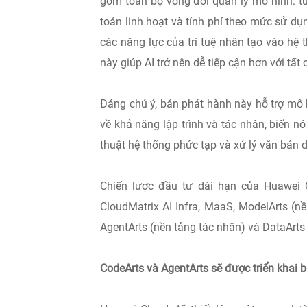
gồm toàn bộ vòng đời quản lý mô hình: từ 
toán linh hoạt và tính phí theo mức sử dụ
các năng lực của trí tuệ nhân tạo vào hệ
này giúp AI trở nên dễ tiếp cận hơn với tất
Đáng chú ý, bản phát hành này hỗ trợ mô 
về khả năng lập trình và tác nhân, biến n
thuật hệ thống phức tạp và xử lý văn bản 
Chiến lược đầu tư dài hạn của Huawei 
CloudMatrix AI Infra, MaaS, ModelArts (n
AgentArts (nền tảng tác nhân) và DataArts 
CodeArts và AgentArts sẽ được triển khai