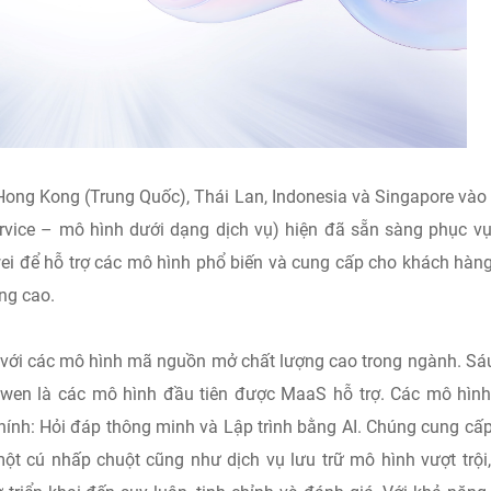
ại Hong Kong (Trung Quốc), Thái Lan, Indonesia và Singapore và
vice – mô hình dưới dạng dịch vụ) hiện đã sẵn sàng phục vụ
ei để hỗ trợ các mô hình phổ biến và cung cấp cho khách hàn
ng cao.
c với các mô hình mã nguồn mở chất lượng cao trong ngành. S
wen là các mô hình đầu tiên được MaaS hỗ trợ. Các mô hìn
chính: Hỏi đáp thông minh và Lập trình bằng AI. Chúng cung cấ
ột cú nhấp chuột cũng như dịch vụ lưu trữ mô hình vượt trội