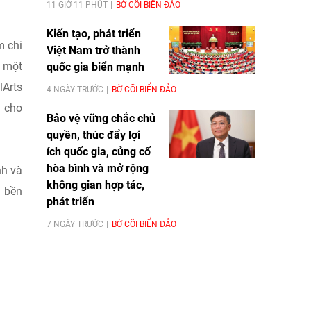
11 GIỜ 11 PHÚT
BỜ CÕI BIỂN ĐẢO
Kiến tạo, phát triển
m chi
Việt Nam trở thành
n một
quốc gia biển mạnh
lArts
4 NGÀY TRƯỚC
BỜ CÕI BIỂN ĐẢO
n cho
Bảo vệ vững chắc chủ
quyền, thúc đẩy lợi
ích quốc gia, củng cố
hòa bình và mở rộng
nh và
không gian hợp tác,
g bền
phát triển
7 NGÀY TRƯỚC
BỜ CÕI BIỂN ĐẢO