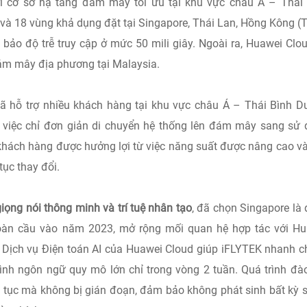
i cơ sở hạ tầng đám mây tối ưu tại khu vực châu Á – Thái
à 18 vùng khả dụng đặt tại Singapore, Thái Lan, Hồng Kông (
 bảo độ trễ truy cập ở mức 50 mili giây. Ngoài ra, Huawei Clo
ám mây địa phương tại Malaysia.
ã hỗ trợ nhiều khách hàng tại khu vực châu Á – Thái Bình 
 việc chỉ đơn giản di chuyển hệ thống lên đám mây sang sử
khách hàng được hưởng lợi từ việc năng suất được nâng cao v
tục thay đổi.
ọng nói thông minh và trí tuệ nhân tạo
, đã chọn Singapore là
toàn cầu vào năm 2023, mở rộng mối quan hệ hợp tác với H
. Dịch vụ Điện toán AI của Huawei Cloud giúp iFLYTEK nhanh 
ình ngôn ngữ quy mô lớn chỉ trong vòng 2 tuần. Quá trình đà
ên tục mà không bị gián đoạn, đảm bảo không phát sinh bất kỳ 