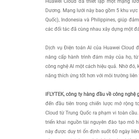
Huawei Cloud đã thiết lập một mạng lướ
Dương. Mạng lưới này bao gồm 5 khu vực v
Quốc), Indonesia và Philippines, giúp đảm
các đối tác đã cùng nhau xây dựng một đ
Dịch vụ Điện toán AI của Huawei Cloud đ
nâng cấp hành trình đám mây của họ, từ
công nghệ AI một cách hiệu quả. Nhờ đó, 
năng thích ứng tốt hơn với môi trường liên 
iFLYTEK, công ty hàng đầu về công nghệ gi
đến đầu tiên trong chiến lược mở rộng 
Cloud từ Trung Quốc ra phạm vi toàn cầu
triển khai nguồn tài nguyên đào tạo mô h
này được duy trì ổn định suốt 60 ngày li