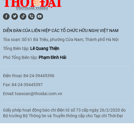
[Video] Trao tặng Kỷ niệm chương "Vì
hòa bình, hữu nghị giữa các dân tộc"
DIỄN ĐÀN CỦA LIÊN HIỆP CÁC TỔ CHỨC HỮU NGHỊ VIỆT NAM
cho Đại sứ Hungary tại Việt Nam
Tòa soạn: Số 61 Bà Triệu, phường Cửa Nam, Thành phố Hà Nội
17:25
|
13/06/2026
Tổng Biên tập:
Lê Quang Thiện
Phó Tổng Biên tập:
Phạm Đình Hải
[Video] Nhân dân Việt Nam luôn trân
trọng tình cảm của nước Nga
Điện thoại: 84-24-39445396
08:02
|
13/06/2026
Fax: 84-24-39445397
Email:
toasoan@thoidai.com.vn
Video: Cơ hội giao lưu quốc tế cho học
Giấy phép hoạt động báo chí điện tử số 73 cấp ngày 26/2/2020 do
sinh Việt Nam tại trại hè Artek
Bộ trưởng Bộ Thông tin và Truyền thông cấp cho Tạp chí Thời Đại
14:41
|
12/06/2026
Based on MasterCMS Ultimate Edition 2024 v2.9