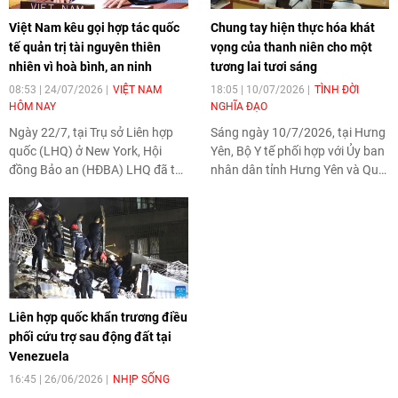
Việt Nam kêu gọi hợp tác quốc
Chung tay hiện thực hóa khát
tế quản trị tài nguyên thiên
vọng của thanh niên cho một
nhiên vì hoà bình, an ninh
tương lai tươi sáng
08:53 | 24/07/2026
VIỆT NAM
18:05 | 10/07/2026
TÌNH ĐỜI
HÔM NAY
NGHĨA ĐẠO
Ngày 22/7, tại Trụ sở Liên hợp
Sáng ngày 10/7/2026, tại Hưng
quốc (LHQ) ở New York, Hội
Yên, Bộ Y tế phối hợp với Ủy ban
đồng Bảo an (HĐBA) LHQ đã tổ
nhân dân tỉnh Hưng Yên và Quỹ
chức Phiên thảo luận mở cấp
Dân số Liên Hợp Quốc (UNFPA)
cao với chủ đề “Quản trị tài
tại Việt Nam tổ chức Lễ mít tinh
nguyên thiên nhiên: Nền tảng
hưởng ứng Ngày Dân số Thế
của hoà bình, an ninh và thịnh
giới năm 2026 (Ngày 11 tháng
vượng”, dưới sự chủ trì của Bộ
7) với chủ đề “Chung tay hiện
trưởng Ngoại giao Cộng hoà
thực hóa khát vọng của thanh
Dân chủ Congo (nước Chủ tịch
niên cho một tương lai tươi
Liên hợp quốc khẩn trương điều
HĐBA tháng 7/2026).
sáng”.
phối cứu trợ sau động đất tại
Venezuela
16:45 | 26/06/2026
NHỊP SỐNG