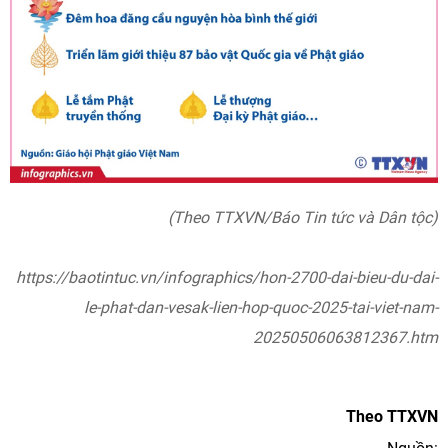
(Theo TTXVN/Báo Tin tức và Dân tộc)
https://baotintuc.vn/infographics/hon-2700-dai-bieu-du-dai-
le-phat-dan-vesak-lien-hop-quoc-2025-tai-viet-nam-
20250506063812367.htm
Theo TTXVN