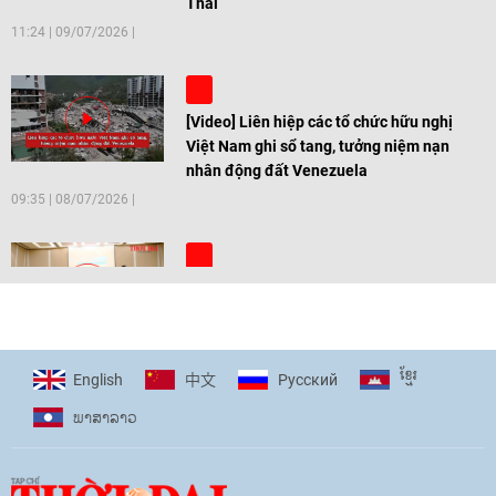
Thai
11:24
|
09/07/2026
[Video] Liên hiệp các tổ chức hữu nghị
Việt Nam ghi sổ tang, tưởng niệm nạn
nhân động đất Venezuela
09:35
|
08/07/2026
[Video] Trẻ em Đông Á cùng kiến tạo
giải pháp cho những thách thức chung
17:44
|
27/06/2026
ខ្មែរ
English
Pусский
中文
ພາ​ສາ​ລາວ
[Video] Âm nhạc flamenco gắn kết văn
hoá Việt Nam - Tây Ban Nha
11:10
|
17/06/2026