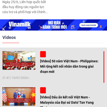
Ngày 25/6, Liên hợp quốc bắt
đầu huy động các nguồn lực
cứu trợ và phối hợp với Chính
phủ Venezuela cùng các đối tác
nhân đạo để ứng phó tình trạng
khẩn cấp sau trận động đất.
Videos
[Video] 50 năm Việt Nam - Philippines:
Mở rộng kết nối nhân dân trong giai
đoạn mới
21:47
|
10/07/2026
[Video] Dấu ấn kết nối Việt Nam -
Malaysia của Đại sứ Dato' Tan Yang