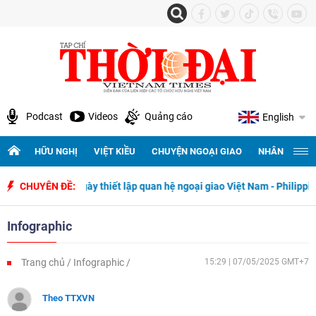
Podcast
Videos
Quảng cáo
English
HỮU NGHỊ
VIỆT KIỀU
CHUYỆN NGOẠI GIAO
NHÂN QUYỀN 
 niệm 50 năm ngày thiết lập quan hệ ngoại giao Việt Nam - Philippines
CHUYÊN ĐỀ:
Infographic
Trang chủ
Infographic
15:29 | 07/05/2025 GMT+7
Theo TTXVN