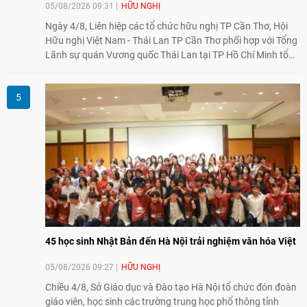
05/08/2026 09:31
HỮU NGHỊ
Ngày 4/8, Liên hiệp các tổ chức hữu nghị TP Cần Thơ, Hội
Hữu nghị Việt Nam - Thái Lan TP Cần Thơ phối hợp với Tổng
Lãnh sự quán Vương quốc Thái Lan tại TP Hồ Chí Minh tổ
chức họp mặt kỷ niệm 50 năm thiết lập quan hệ ngoại giao
Việt Nam - Thái Lan (1976-2026). Tại đây, nhấn mạnh vai trò
của giao lưu nhân dân, Tổng Lãnh sự Thái Lan cho biết các
hoạt động trao đổi về văn hóa, giáo dục, du lịch, ẩm thực,
nghệ thuật và giao lưu thanh niên đã góp phần đưa quan hệ
Thái Lan - Việt Nam ngày càng gắn bó, gần gũi.
45 học sinh Nhật Bản đến Hà Nội trải nghiệm văn hóa Việt
05/08/2026 09:27
HỮU NGHỊ
Chiều 4/8, Sở Giáo dục và Đào tạo Hà Nội tổ chức đón đoàn
giáo viên, học sinh các trường trung học phổ thông tỉnh