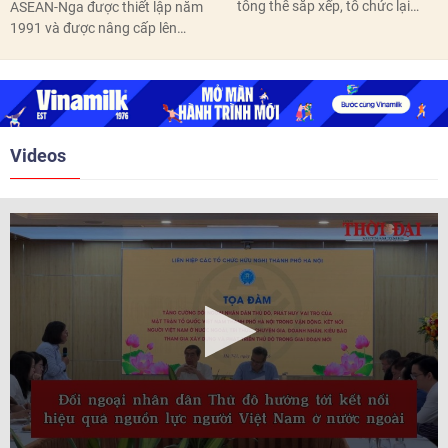
tổng thể sắp xếp, tổ chức lại
ASEAN-Nga được thiết lập năm
thôn, tổ dân phố hoàn thành
1991 và được nâng cấp lên
trước ngày 10/6/2026.
quan hệ Đối tác chiến lược năm
2018. Hai bên đã tổ chức 5 Hội
nghị Cấp cao vào các năm 2005,
2010, 2016, 2018, 2021.
Videos