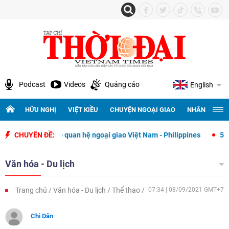
Podcast
Videos
Quảng cáo
English
HỮU NGHỊ
VIỆT KIỀU
CHUYỆN NGOẠI GIAO
NHÂN QUYỀN 
hiết lập quan hệ ngoại giao Việt Nam - Philippines
CHUYÊN ĐỀ:
500 ngày đêm t
Văn hóa - Du lịch
Trang chủ
Văn hóa - Du lịch
Thể thao
07:34 | 08/09/2021 GMT+7
Chi Dân