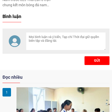
chung kết môn bóng đá nam
SEA Games 31, báo chí Hàn
Quốc đã đồng loạt đăng tải
Bình luận
những tin bài chúc mừng Huấn
luyện viên Park Hang - seo và
Đội tuyển U23 Việt Nam.
GỬI
Đọc nhiều