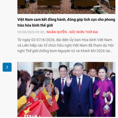
Việt Nam cam kết đồng hành, đóng góp tích cực cho phong
trào hòa bình thế giới
05/08/2026 09:30
NHÂN QUYỀN - GÓC NHÌN THỜI ĐẠI
Từ ngày 02-07/8/2026, đại diện Ủy ban Hòa bình Việt Nam
và Liên hiệp các tổ chức hữu nghị Việt Nam đã tham dự Hội
nghị Thế giới chống bom Nguyên tử và Khinh khí 2026 tại
thành phố Hiroshima, Nhật Bản, tiếp tục khẳng định cam kết
đồng hành cùng với phong trào hoà bình của nhân dân
Nhật Bản và thế giới ủng hộ giải trừ vũ khí hạt nhân của Việt
Nam.