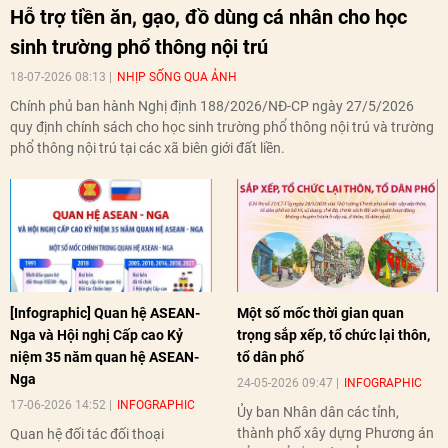
Hỗ trợ tiền ăn, gạo, đồ dùng cá nhân cho học
sinh trường phổ thông nội trú
18-07-2026 08:13
NHỊP SỐNG QUA ẢNH
Chính phủ ban hành Nghị định 188/2026/NĐ-CP ngày 27/5/2026
quy định chính sách cho học sinh trường phổ thông nội trú và trường
phổ thông nội trú tại các xã biên giới đất liền.
[Infographic] Quan hệ ASEAN-
Một số mốc thời gian quan
Nga và Hội nghị Cấp cao Kỷ
trọng sắp xếp, tổ chức lại thôn,
niệm 35 năm quan hệ ASEAN-
tổ dân phố
Nga
24-05-2026 09:47
INFOGRAPHIC
17-06-2026 14:52
INFOGRAPHIC
Ủy ban Nhân dân các tỉnh,
thành phố xây dựng Phương án
Quan hệ đối tác đối thoại