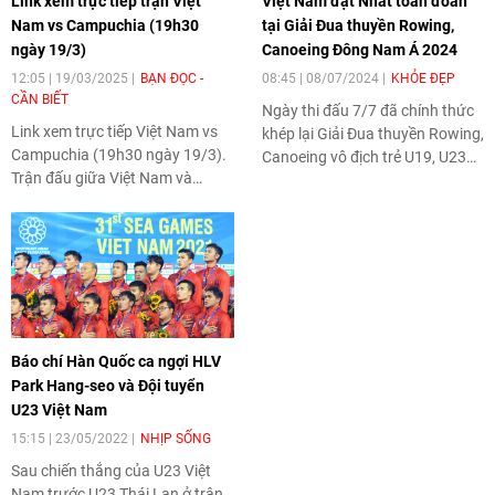
Link xem trực tiếp trận Việt
Việt Nam đạt Nhất toàn đoàn
Nam vs Campuchia (19h30
tại Giải Đua thuyền Rowing,
ngày 19/3)
Canoeing Đông Nam Á 2024
12:05 | 19/03/2025
BẠN ĐỌC -
08:45 | 08/07/2024
KHỎE ĐẸP
CẦN BIẾT
Ngày thi đấu 7/7 đã chính thức
Link xem trực tiếp Việt Nam vs
khép lại Giải Đua thuyền Rowing,
Campuchia (19h30 ngày 19/3).
Canoeing vô địch trẻ U19, U23
Trận đấu giữa Việt Nam và
và vô địch Đông Nam Á được tổ
Campuchia hứa hẹn sẽ là một
chức tại Trung tâm Huấn luyện
cuộc đối đầu hấp dẫn, nơi cả hai
Đua thuyền thành phố Hải
đội đều quyết tâm giành chiến
Phòng. Việt Nam đứng thứ Nhất
thắng.
toàn đoàn với 58 Huy chương
Vàng, 53 Huy chương Bạc và 33
Huy chương Đồng.
Báo chí Hàn Quốc ca ngợi HLV
Park Hang-seo và Đội tuyển
U23 Việt Nam
15:15 | 23/05/2022
NHỊP SỐNG
Sau chiến thắng của U23 Việt
Nam trước U23 Thái Lan ở trận