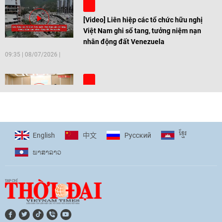
[Video] Liên hiệp các tổ chức hữu nghị
Việt Nam ghi sổ tang, tưởng niệm nạn
nhân động đất Venezuela
09:35
|
08/07/2026
[Video] Trẻ em Đông Á cùng kiến tạo
giải pháp cho những thách thức chung
17:44
|
27/06/2026
ខ្មែរ
English
Pусский
中文
ພາ​ສາ​ລາວ
[Video] Âm nhạc flamenco gắn kết văn
hoá Việt Nam - Tây Ban Nha
11:10
|
17/06/2026