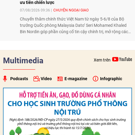
ưu tiên chiến lược
07/08/2026 09:36
CHUYỆN NGOẠI GIAO
Chuyến thăm chính thức Việt Nam từ ngày 5-6/8 của Bộ
trưởng Quốc phòng Malaysia Dato’ Seri Mohamed Khaled
Bin Nordin góp phần củng cố tin cậy chính trị, mở rộng các
lĩnh vực hợp tác và thúc đẩy quan hệ quốc phòng Việt Nam -
Malaysia theo hướng ngày càng thực chất.
Multimedia
Xem trên
Podcasts
Video
E-magazine
Infographic