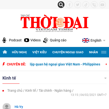
Podcast
Videos
Quảng cáo
English
HỮU NGHỊ
VIỆT KIỀU
CHUYỆN NGOẠI GIAO
NHÂN QUYỀN 
y thiết lập quan hệ ngoại giao Việt Nam - Philippines
CHUYÊN ĐỀ:
500 ngày đ
Kinh tế
Trang chủ
Kinh tế
Tài chính - Ngân hàng
13:15 | 04/02/2021 GMT+7
Hà Vy