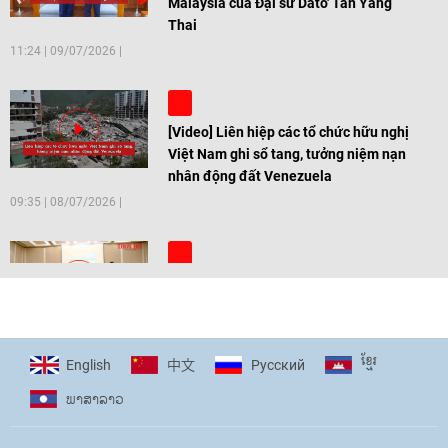
Malaysia của Đại sứ Dato' Tan Yang
Thai
11:24
|
09/07/2026
[Video] Liên hiệp các tổ chức hữu nghị
Việt Nam ghi sổ tang, tưởng niệm nạn
nhân động đất Venezuela
09:35
|
08/07/2026
[Video] Trẻ em Đông Á cùng kiến tạo
giải pháp cho những thách thức chung
17:44
|
27/06/2026
ខ្មែរ
English
Pусский
中文
ພາ​ສາ​ລາວ
[Video] Âm nhạc flamenco gắn kết văn
hoá Việt Nam - Tây Ban Nha