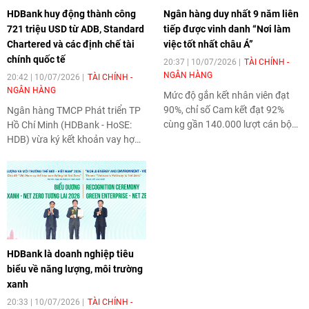
HDBank huy động thành công
Ngân hàng duy nhất 9 năm liên
721 triệu USD từ ADB, Standard
tiếp được vinh danh “Nơi làm
Chartered và các định chế tài
việc tốt nhất châu Á”
chính quốc tế
20:37 | 10/07/2026
TÀI CHÍNH -
NGÂN HÀNG
20:42 | 10/07/2026
TÀI CHÍNH -
NGÂN HÀNG
Mức độ gắn kết nhân viên đạt
90%, chỉ số Cam kết đạt 92%
Ngân hàng TMCP Phát triển TP
cùng gần 140.000 lượt cán bộ
Hồ Chí Minh (HDBank - HoSE:
nhân viên tham gia đào tạo
HDB) vừa ký kết khoản vay hợp
trong năm qua cho thấy
vốn quốc tế theo hình thức
HDBank
không chỉ xây dựng
Khoản vay Xã hội (Social Loan)
một nơi làm việc tốt, mà đang
trị giá 721 triệu USD, vượt
kiến tạo một tổ chức luôn đổi
khoảng 60% quy mô huy động
mới- sáng tạo và sẵn sàng cho
ban đầu. Thành công của giao
kỷ nguyên số.
dịch tiếp tục khẳng định niềm tin
của các định chế tài chính quốc
HDBank là doanh nghiệp tiêu
tế đối với năng lực quản trị,
biểu về năng lượng, môi trường
chiến lược phát triển bền vững
xanh
và triển vọng tăng trưởng của
HDBank
.
20:33 | 10/07/2026
TÀI CHÍNH -