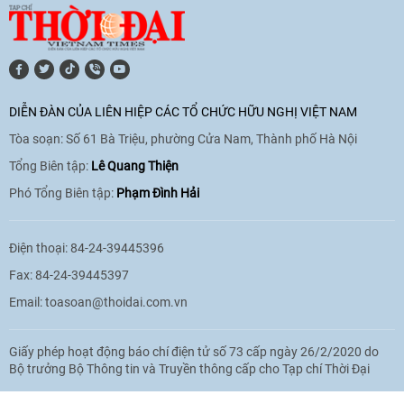
11:10
|
17/06/2026
[Video] Trao tặng Kỷ niệm chương "Vì
hòa bình, hữu nghị giữa các dân tộc"
DIỄN ĐÀN CỦA LIÊN HIỆP CÁC TỔ CHỨC HỮU NGHỊ VIỆT NAM
cho Đại sứ Hungary tại Việt Nam
Tòa soạn: Số 61 Bà Triệu, phường Cửa Nam, Thành phố Hà Nội
17:25
|
13/06/2026
Tổng Biên tập:
Lê Quang Thiện
Phó Tổng Biên tập:
Phạm Đình Hải
[Video] Nhân dân Việt Nam luôn trân
trọng tình cảm của nước Nga
Điện thoại: 84-24-39445396
08:02
|
13/06/2026
Fax: 84-24-39445397
Email:
toasoan@thoidai.com.vn
Video: Cơ hội giao lưu quốc tế cho học
Giấy phép hoạt động báo chí điện tử số 73 cấp ngày 26/2/2020 do
sinh Việt Nam tại trại hè Artek
Bộ trưởng Bộ Thông tin và Truyền thông cấp cho Tạp chí Thời Đại
14:41
|
12/06/2026