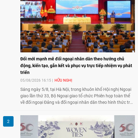
Đổi mới mạnh mẽ đối ngoại nhân dân theo hướng chủ
động, kiến tạo, gắn kết và phục vụ trực tiếp nhiệm vụ phát
triển
05/08/2026 16:15
HỮU NGHỊ
Sáng ngày 5/8, tại Hà Nội, trong khuôn khổ Hội nghị Ngoại
giao lần thứ 33, Bộ Ngoại giao tổ chức Phiên họp toàn thể
về đối ngoại Đảng và đối ngoại nhân dân theo hình thức trực
tiếp kết hợp trực tuyến với 34 tỉnh, thành phố trên cả nước
và các Cơ quan đại diện Việt Nam ở nước ngoài.