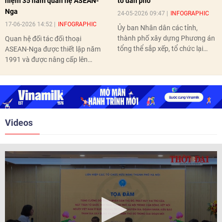
niệm 35 năm quan hệ ASEAN-
tổ dân phố
Nga
24-05-2026 09:47
INFOGRAPHIC
17-06-2026 14:52
INFOGRAPHIC
Ủy ban Nhân dân các tỉnh,
thành phố xây dựng Phương án
Quan hệ đối tác đối thoại
tổng thể sắp xếp, tổ chức lại
ASEAN-Nga được thiết lập năm
thôn, tổ dân phố hoàn thành
1991 và được nâng cấp lên
trước ngày 10/6/2026.
quan hệ Đối tác chiến lược năm
2018. Hai bên đã tổ chức 5 Hội
nghị Cấp cao vào các năm 2005,
2010, 2016, 2018, 2021.
Videos