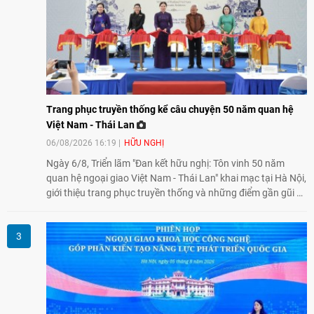
Trang phục truyền thống kể câu chuyện 50 năm quan hệ
Việt Nam - Thái Lan
06/08/2026 16:19
HỮU NGHỊ
Ngày 6/8, Triển lãm "Đan kết hữu nghị: Tôn vinh 50 năm
quan hệ ngoại giao Việt Nam - Thái Lan" khai mạc tại Hà Nội,
giới thiệu trang phục truyền thống và những điểm gần gũi về
văn hóa giữa hai nước. Sự kiện cũng nhấn mạnh vai trò của
giao lưu nhân dân trong chặng đường nửa thế kỷ quan hệ
song phương.