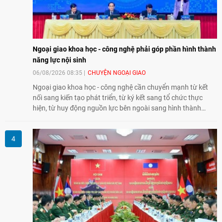
Ngoại giao khoa học - công nghệ phải góp phần hình thành
năng lực nội sinh
06/08/2026 08:35
CHUYỆN NGOẠI GIAO
Ngoại giao khoa học - công nghệ cần chuyển mạnh từ kết
nối sang kiến tạo phát triển, từ ký kết sang tổ chức thực
hiện, từ huy động nguồn lực bên ngoài sang hình thành
năng lực nội sinh, qua đó góp phần đưa khoa học, công
nghệ, đổi mới sáng tạo và chuyển đổi số trở thành động lực
phát triển đất nước.