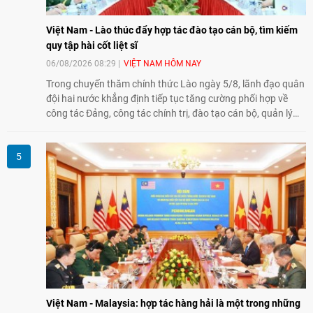
Việt Nam - Lào thúc đẩy hợp tác đào tạo cán bộ, tìm kiếm
quy tập hài cốt liệt sĩ
06/08/2026 08:29
VIỆT NAM HÔM NAY
Trong chuyến thăm chính thức Lào ngày 5/8, lãnh đạo quân
đội hai nước khẳng định tiếp tục tăng cường phối hợp về
công tác Đảng, công tác chính trị, đào tạo cán bộ, quản lý
biên giới và tìm kiếm, quy tập hài cốt liệt sĩ, góp phần làm
sâu sắc hơn quan hệ hữu nghị đặc biệt Việt Nam - Lào.
Việt Nam - Malaysia: hợp tác hàng hải là một trong những