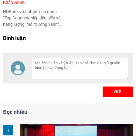
NGÂN HÀNG
HDBank
vừa nhận vinh danh
“Top Doanh nghiệp tiêu biểu về
năng lượng, môi trường xanh”,
ghi nhận những kết quả của
HDBank trong triển khai chiến
Bình luận
lược phát triển bền vững, tích
hợp các yếu tố môi trường, xã
hội và quản trị (ESG) vào hoạt
động quản trị, kinh doanh, quản
lý rủi ro và vận hành.
GỬI
Đọc nhiều