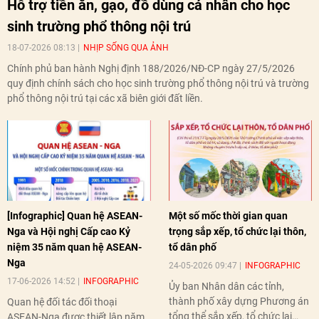
Hỗ trợ tiền ăn, gạo, đồ dùng cá nhân cho học
sinh trường phổ thông nội trú
18-07-2026 08:13
NHỊP SỐNG QUA ẢNH
Chính phủ ban hành Nghị định 188/2026/NĐ-CP ngày 27/5/2026
quy định chính sách cho học sinh trường phổ thông nội trú và trường
phổ thông nội trú tại các xã biên giới đất liền.
[Infographic] Quan hệ ASEAN-
Một số mốc thời gian quan
Nga và Hội nghị Cấp cao Kỷ
trọng sắp xếp, tổ chức lại thôn,
niệm 35 năm quan hệ ASEAN-
tổ dân phố
Nga
24-05-2026 09:47
INFOGRAPHIC
17-06-2026 14:52
INFOGRAPHIC
Ủy ban Nhân dân các tỉnh,
thành phố xây dựng Phương án
Quan hệ đối tác đối thoại
tổng thể sắp xếp, tổ chức lại
ASEAN-Nga được thiết lập năm