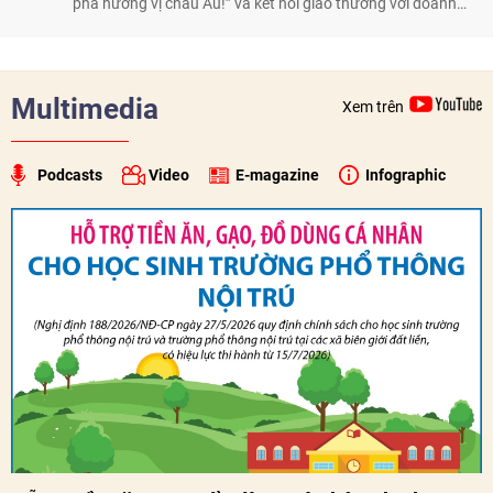
phá hương vị châu Âu!” và kết nối giao thương với doanh
nghiệp Việt Nam, qua đó tiếp tục thúc đẩy quảng bá nông
sản, thực phẩm Ba Lan tại thị trường Việt Nam.
Multimedia
Xem trên
Podcasts
Video
E-magazine
Infographic