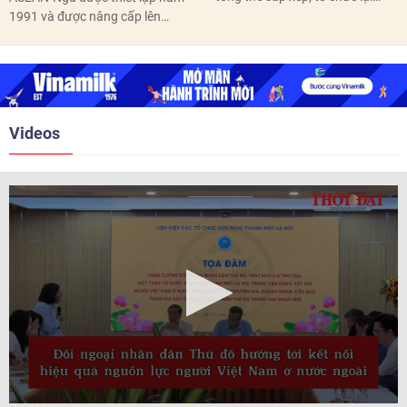
thôn, tổ dân phố hoàn thành
1991 và được nâng cấp lên
trước ngày 10/6/2026.
quan hệ Đối tác chiến lược năm
2018. Hai bên đã tổ chức 5 Hội
nghị Cấp cao vào các năm 2005,
2010, 2016, 2018, 2021.
Videos