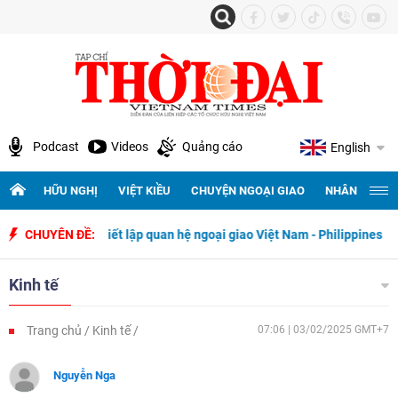
Podcast
Videos
Quảng cáo
English
HỮU NGHỊ
VIỆT KIỀU
CHUYỆN NGOẠI GIAO
NHÂN QUYỀN 
 ngày thiết lập quan hệ ngoại giao Việt Nam - Philippines
CHUYÊN ĐỀ:
500 ngà
Kinh tế
Trang chủ
Kinh tế
07:06 | 03/02/2025 GMT+7
Nguyễn Nga