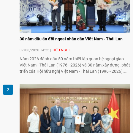
30 năm dấu ấn đối ngoại nhân dân Việt Nam - Thái Lan
07/08/2026 14:25
HỮU NGHỊ
Năm 2026 đánh dấu 50 năm thiết lập quan hệ ngoại giao
Việt Nam - Thái Lan (1976 - 2026) và 30 năm xây dựng, phát
triển của Hội hữu nghị Việt Nam - Thái Lan (1996 - 2026).
Trong dòng chảy quan hệ hai nước, Hội đã kiên trì vun đắp
tình hữu nghị, đồng thời từng bước mở rộng hoạt động từ
giao lưu truyền thống sang kết nối địa phương, doanh
nghiệp, giáo dục, văn hóa và thế hệ trẻ, góp phần tăng
cường sự hiểu biết và hợp tác giữa nhân dân hai nước.