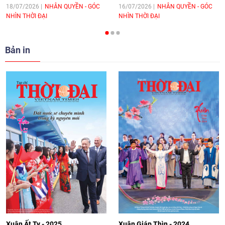
hòa bình, hữu nghị giữa các dân tộc"
18/07/2026
NHÂN QUYỀN - GÓC
16/07/2026
NHÂN QUYỀN - GÓC
NHÌN THỜI ĐẠI
NHÌN THỜI ĐẠI
cho Đại sứ Hungary tại Việt Nam
17:25
|
13/06/2026
Bản in
[Video] Nhân dân Việt Nam luôn trân
trọng tình cảm của nước Nga
08:02
|
13/06/2026
Video: Cơ hội giao lưu quốc tế cho học
sinh Việt Nam tại trại hè Artek
14:41
|
12/06/2026
[Video] Đối ngoại nhân dân Thủ đô
hướng tới kết nối hiệu quả nguồn lực
người Việt Nam ở nước ngoài
Xuân Ất Tỵ - 2025
Xuân Giáp Thìn - 2024