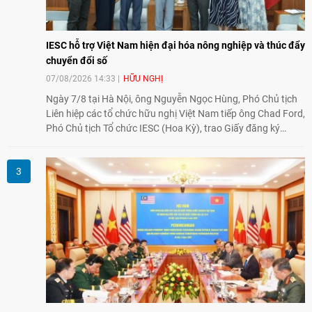
IESC hỗ trợ Việt Nam hiện đại hóa nông nghiệp và thúc đẩy
chuyển đổi số
07/08/2026 14:33
HỮU NGHỊ
Ngày 7/8 tại Hà Nội, ông Nguyễn Ngọc Hùng, Phó Chủ tịch
Liên hiệp các tổ chức hữu nghị Việt Nam tiếp ông Chad Ford,
Phó Chủ tịch Tổ chức IESC (Hoa Kỳ), trao Giấy đăng ký
thành lập Văn phòng Đại diện của IESC tại Việt Nam và trao
đổi về định hướng triển khai Dự án "Mở rộng Thương mại
Nông nghiệp và An toàn thực phẩm Hoa Kỳ - Việt Nam",
hướng tới thúc đẩy chuyển đổi số, hiện đại hóa nông nghiệp
và mở rộng hợp tác phát triển giữa hai nước.