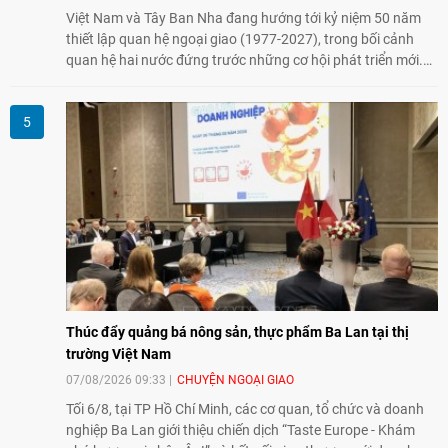
Việt Nam và Tây Ban Nha đang hướng tới kỷ niệm 50 năm
thiết lập quan hệ ngoại giao (1977-2027), trong bối cảnh
quan hệ hai nước đứng trước những cơ hội phát triển mới.
Cùng với đối ngoại Đảng và ngoại giao Nhà nước, đối ngoại
nhân dân có vai trò quan trọng trong việc củng cố nền tảng
xã hội, tăng cường hiểu biết, tin cậy và gắn bó giữa nhân
dân hai nước.
Thúc đẩy quảng bá nông sản, thực phẩm Ba Lan tại thị
trường Việt Nam
07/08/2026 09:33
CHUYỆN NGOẠI GIAO
Tối 6/8, tại TP Hồ Chí Minh, các cơ quan, tổ chức và doanh
nghiệp Ba Lan giới thiệu chiến dịch “Taste Europe - Khám