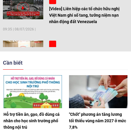
[Video] Liên hiệp các tổ chức hữu nghị
Việt Nam ghi sổ tang, tưởng niệm nạn
nhân động đất Venezuela
09:35
|
08/07/2026
[Video] Trẻ em Đông Á cùng kiến tạo
giải pháp cho những thách thức chung
Cần biết
17:44
|
27/06/2026
[Video] Âm nhạc flamenco gắn kết văn
hoá Việt Nam - Tây Ban Nha
11:10
|
17/06/2026
Hỗ trợ tiền ăn, gạo, đồ dùng cá
"Chốt" phương án tăng lương
nhân cho học sinh trường phổ
tối thiểu vùng năm 2027 ở mức
thông nội trú
7,8%
[Video] Trao tặng Kỷ niệm chương "Vì