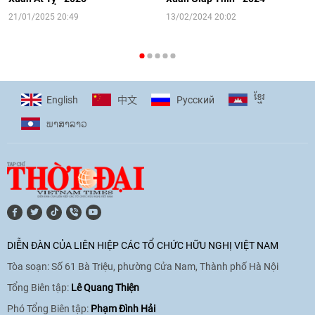
16:58
|
10/06/2026
21/01/2025 20:49
13/02/2024 20:02
[Video] Plan International đồng hành
cùng thanh thiếu nhi tiên phong ứng
ខ្មែរ
English
Pусский
中文
phó với biến đổi khí hậu
ພາ​ສາ​ລາວ
17:07
|
09/06/2026
[Video] Lào dành ưu tiên hàng đầu cho
quan hệ với Việt Nam
11:01
|
09/06/2026
DIỄN ĐÀN CỦA LIÊN HIỆP CÁC TỔ CHỨC HỮU NGHỊ VIỆT NAM
Tòa soạn: Số 61 Bà Triệu, phường Cửa Nam, Thành phố Hà Nội
[Video] Doanh nghiệp Hoa Kỳ hỗ trợ
Việt Nam xác định danh tính người mất
Tổng Biên tập:
Lê Quang Thiện
tích trong chiến tranh
Phó Tổng Biên tập:
Phạm Đình Hải