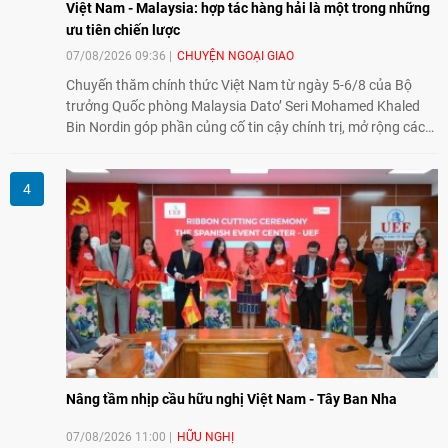
Việt Nam - Malaysia: hợp tác hàng hải là một trong những
ưu tiên chiến lược
07/08/2026 09:36
CHUYỆN NGOẠI GIAO
Chuyến thăm chính thức Việt Nam từ ngày 5-6/8 của Bộ
trưởng Quốc phòng Malaysia Dato’ Seri Mohamed Khaled
Bin Nordin góp phần củng cố tin cậy chính trị, mở rộng các
lĩnh vực hợp tác và thúc đẩy quan hệ quốc phòng Việt Nam -
Malaysia theo hướng ngày càng thực chất.
Nâng tầm nhịp cầu hữu nghị Việt Nam - Tây Ban Nha
07/08/2026 11:00
HỮU NGHỊ