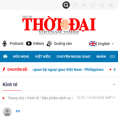
Podcast
Videos
Quảng cáo
English
HỮU NGHỊ
VIỆT KIỀU
CHUYỆN NGOẠI GIAO
NHÂN QUYỀN 
ết lập quan hệ ngoại giao Việt Nam - Philippines
CHUYÊN ĐỀ:
500 ngày đêm tìm
Kinh tế
Trang chủ
Kinh tế
Sản phẩm dịch vụ
15:20 | 14/05/2026 GMT+7
PV