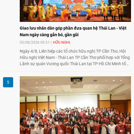
Giao lưu nhân dân góp phần đưa quan hệ Thái Lan - Việt
Nam ngày càng gắn bó, gần gũi
05/08/2026 09:31
HỮU NGHỊ
Ngày 4/8, Liên hiệp các tổ chức hữu nghị TP Cần Thơ, Hội
Hữu nghị Việt Nam - Thái Lan TP Cần Thơ phối hợp với Tổng
Lãnh sự quán Vương quốc Thái Lan tại TP Hồ Chí Minh tổ
chức họp mặt kỷ niệm 50 năm thiết lập quan hệ ngoại giao
Việt Nam - Thái Lan (1976-2026). Tại đây, nhấn mạnh vai trò
của giao lưu nhân dân, Tổng Lãnh sự Thái Lan cho biết các
hoạt động trao đổi về văn hóa, giáo dục, du lịch, ẩm thực,
nghệ thuật và giao lưu thanh niên đã góp phần đưa quan hệ
Thái Lan - Việt Nam ngày càng gắn bó, gần gũi.