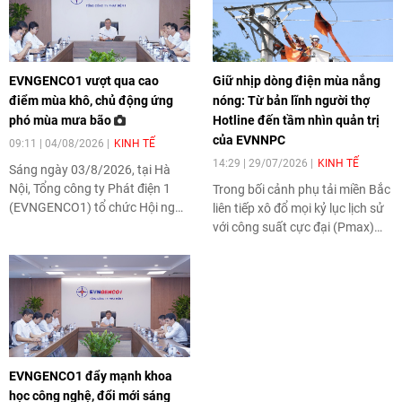
EVNGENCO1 vượt qua cao
Giữ nhịp dòng điện mùa nắng
điểm mùa khô, chủ động ứng
nóng: Từ bản lĩnh người thợ
phó mùa mưa bão
Hotline đến tầm nhìn quản trị
của EVNNPC
09:11 | 04/08/2026
KINH TẾ
14:29 | 29/07/2026
KINH TẾ
Sáng ngày 03/8/2026, tại Hà
Nội, Tổng công ty Phát điện 1
Trong bối cảnh phụ tải miền Bắc
(EVNGENCO1) tổ chức Hội nghị
liên tiếp xô đổ mọi kỷ lục lịch sử
giao ban tháng 8/2026 dưới sự
với công suất cực đại (Pmax)
chủ trì của Tổng Giám đốc Lê
chạm mốc 20.471,92 MW và
Hải Đăng. Hội nghị đánh giá kết
sản lượng ngày vượt ngưỡng
quả thực hiện nhiệm vụ sản xuất
418 triệu kWh, công nghệ sửa
kinh doanh, đầu tư xây dựng
chữa điện nóng (Hotline) đang
tháng 7 và 7 tháng đầu năm
là một trong những giải pháp
2026, ghi nhận EVNGENCO1 đã
hiệu quả giúp EVNNPC duy trì
vượt qua giai đoạn cao điểm
cung ứng điện liên tục. Không
EVNGENCO1 đẩy mạnh khoa
mùa khô; đồng thời đề ra các
chỉ là bản lĩnh của những người
học công nghệ, đổi mới sáng
nhiệm vụ, giải pháp trọng tâm
thợ "áo cam" giữa chảo lửa mùa