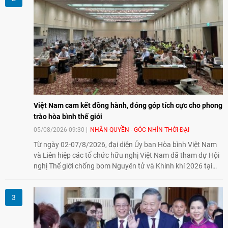
Việt Nam cam kết đồng hành, đóng góp tích cực cho phong
trào hòa bình thế giới
05/08/2026 09:30
NHÂN QUYỀN - GÓC NHÌN THỜI ĐẠI
Từ ngày 02-07/8/2026, đại diện Ủy ban Hòa bình Việt Nam
và Liên hiệp các tổ chức hữu nghị Việt Nam đã tham dự Hội
nghị Thế giới chống bom Nguyên tử và Khinh khí 2026 tại
thành phố Hiroshima, Nhật Bản, tiếp tục khẳng định cam kết
đồng hành cùng với phong trào hoà bình của nhân dân
Nhật Bản và thế giới ủng hộ giải trừ vũ khí hạt nhân của Việt
Nam.