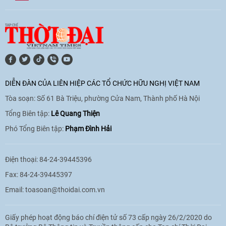
[Video] Âm nhạc flamenco gắn kết văn
hoá Việt Nam - Tây Ban Nha
11:10
|
17/06/2026
[Video] Trao tặng Kỷ niệm chương "Vì
hòa bình, hữu nghị giữa các dân tộc"
DIỄN ĐÀN CỦA LIÊN HIỆP CÁC TỔ CHỨC HỮU NGHỊ VIỆT NAM
cho Đại sứ Hungary tại Việt Nam
Tòa soạn: Số 61 Bà Triệu, phường Cửa Nam, Thành phố Hà Nội
17:25
|
13/06/2026
Tổng Biên tập:
Lê Quang Thiện
Phó Tổng Biên tập:
Phạm Đình Hải
[Video] Nhân dân Việt Nam luôn trân
trọng tình cảm của nước Nga
Điện thoại: 84-24-39445396
08:02
|
13/06/2026
Fax: 84-24-39445397
Email:
toasoan@thoidai.com.vn
Video: Cơ hội giao lưu quốc tế cho học
Giấy phép hoạt động báo chí điện tử số 73 cấp ngày 26/2/2020 do
sinh Việt Nam tại trại hè Artek