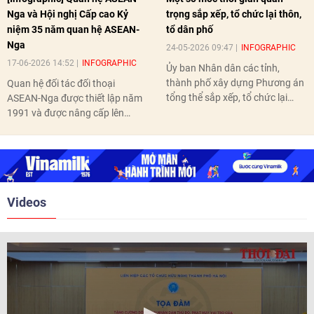
Nga và Hội nghị Cấp cao Kỷ
trọng sắp xếp, tổ chức lại thôn,
niệm 35 năm quan hệ ASEAN-
tổ dân phố
Nga
24-05-2026 09:47
INFOGRAPHIC
17-06-2026 14:52
INFOGRAPHIC
Ủy ban Nhân dân các tỉnh,
thành phố xây dựng Phương án
Quan hệ đối tác đối thoại
tổng thể sắp xếp, tổ chức lại
ASEAN-Nga được thiết lập năm
thôn, tổ dân phố hoàn thành
1991 và được nâng cấp lên
trước ngày 10/6/2026.
quan hệ Đối tác chiến lược năm
2018. Hai bên đã tổ chức 5 Hội
nghị Cấp cao vào các năm 2005,
2010, 2016, 2018, 2021.
Videos