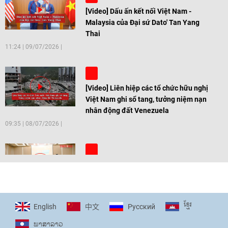
[Video] Dấu ấn kết nối Việt Nam -
Malaysia của Đại sứ Dato' Tan Yang
Thai
11:24
|
09/07/2026
[Video] Liên hiệp các tổ chức hữu nghị
Việt Nam ghi sổ tang, tưởng niệm nạn
nhân động đất Venezuela
09:35
|
08/07/2026
[Video] Trẻ em Đông Á cùng kiến tạo
giải pháp cho những thách thức chung
17:44
|
27/06/2026
ខ្មែរ
English
Pусский
中文
ພາ​ສາ​ລາວ