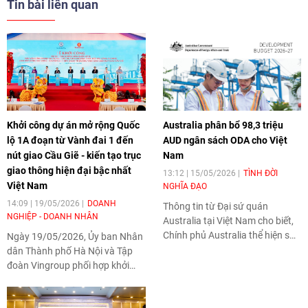
Tin bài liên quan
Khởi công dự án mở rộng Quốc
Australia phân bổ 98,3 triệu
lộ 1A đoạn từ Vành đai 1 đến
AUD ngân sách ODA cho Việt
nút giao Cầu Giẽ - kiến tạo trục
Nam
giao thông hiện đại bậc nhất
13:12 | 15/05/2026
TÌNH ĐỜI
Việt Nam
NGHĨA ĐẠO
14:09 | 19/05/2026
DOANH
Thông tin từ Đại sứ quán
NGHIỆP - DOANH NHÂN
Australia tại Việt Nam cho biết,
Chính phủ Australia thể hiện sự
Ngày 19/05/2026, Ủy ban Nhân
cam kết mạnh mẽ và lâu dài với
dân Thành phố Hà Nội và Tập
Quan hệ Đối tác Chiến lược Toàn
đoàn Vingroup phối hợp khởi
diện với Việt Nam, thông qua
công Dự án trục không gian
việc tăng cường hỗ trợ phát
Quốc lộ 1A gắn với chỉnh trang
triển chính thức (ODA).