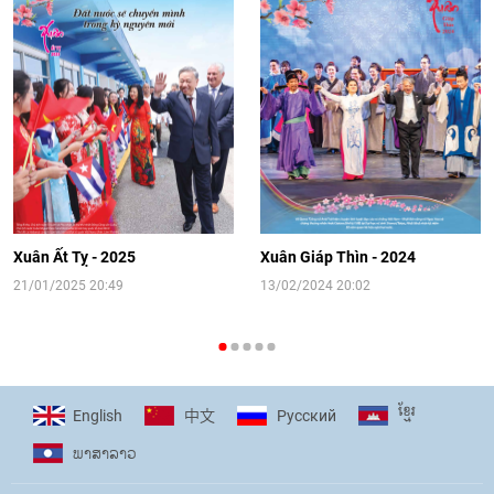
Video: Cơ hội giao lưu quốc tế cho học
sinh Việt Nam tại trại hè Artek
14:41
|
12/06/2026
[Video] Đối ngoại nhân dân Thủ đô
hướng tới kết nối hiệu quả nguồn lực
người Việt Nam ở nước ngoài
Xuân Ất Tỵ - 2025
Xuân Giáp Thìn - 2024
16:58
|
10/06/2026
21/01/2025 20:49
13/02/2024 20:02
[Video] Plan International đồng hành
cùng thanh thiếu nhi tiên phong ứng
ខ្មែរ
English
Pусский
中文
phó với biến đổi khí hậu
ພາ​ສາ​ລາວ
17:07
|
09/06/2026