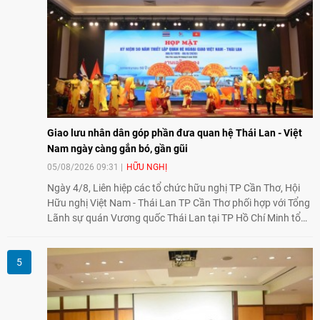
Giao lưu nhân dân góp phần đưa quan hệ Thái Lan - Việt
Nam ngày càng gắn bó, gần gũi
05/08/2026 09:31
HỮU NGHỊ
Ngày 4/8, Liên hiệp các tổ chức hữu nghị TP Cần Thơ, Hội
Hữu nghị Việt Nam - Thái Lan TP Cần Thơ phối hợp với Tổng
Lãnh sự quán Vương quốc Thái Lan tại TP Hồ Chí Minh tổ
chức họp mặt kỷ niệm 50 năm thiết lập quan hệ ngoại giao
Việt Nam - Thái Lan (1976-2026). Tại đây, nhấn mạnh vai trò
của giao lưu nhân dân, Tổng Lãnh sự Thái Lan cho biết các
hoạt động trao đổi về văn hóa, giáo dục, du lịch, ẩm thực,
nghệ thuật và giao lưu thanh niên đã góp phần đưa quan hệ
Thái Lan - Việt Nam ngày càng gắn bó, gần gũi.