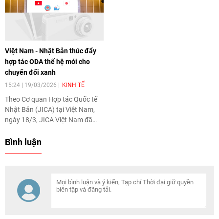
và tái thiết đô thị - đoạn từ
đường vành đai 1 đến nút giao
Cầu Giẽ. Dự án dự kiến hoàn
thành vào năm 2027 với quy mô
16 làn xe hiện đại bậc nhất Việt
Việt Nam - Nhật Bản thúc đẩy
Nam, mở ra không gian phát
hợp tác ODA thế hệ mới cho
triển hoàn toàn mới cho Thủ đô
chuyển đổi xanh
trong kỷ nguyên đô thị hóa và
kết nối liên vùng.
15:24 | 19/03/2026
KINH TẾ
Theo Cơ quan Hợp tác Quốc tế
Nhật Bản (JICA) tại Việt Nam,
ngày 18/3, JICA Việt Nam đã
phối hợp với Bộ Tài chính Việt
Nam tổ chức Hội thảo cấp cao
Bình luận
về ODA thế hệ mới, tập trung
vào khoản vay chương trình trị
giá 50 tỷ yên (tương đương
khoảng 320 triệu USD) nhằm hỗ
trợ Việt Nam chuyển đổi xanh,
hướng tới mục tiêu tăng trưởng
xanh và thích ứng với biến đổi