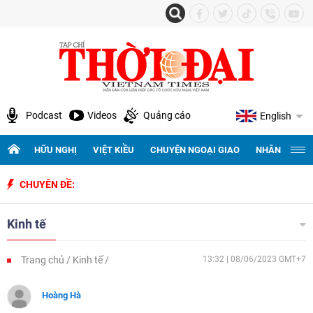
Podcast
Videos
Quảng cáo
English
HỮU NGHỊ
VIỆT KIỀU
CHUYỆN NGOẠI GIAO
NHÂN QUYỀN 
CHUYÊN ĐỀ:
Kinh tế
Trang chủ
Kinh tế
13:32 | 08/06/2023 GMT+7
Hoàng Hà