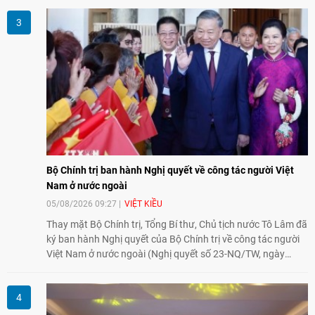
đồng hành cùng với phong trào hoà bình của nhân dân
Nhật Bản và thế giới ủng hộ giải trừ vũ khí hạt nhân của Việt
Nam.
Bộ Chính trị ban hành Nghị quyết về công tác người Việt
Nam ở nước ngoài
05/08/2026 09:27
VIỆT KIỀU
Thay mặt Bộ Chính trị, Tổng Bí thư, Chủ tịch nước Tô Lâm đã
ký ban hành Nghị quyết của Bộ Chính trị về công tác người
Việt Nam ở nước ngoài (Nghị quyết số 23-NQ/TW, ngày
02/8/2026).