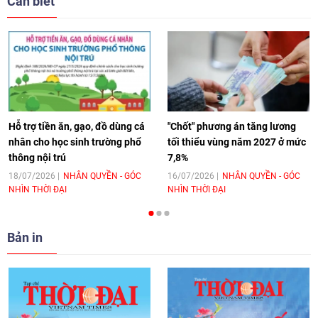
Cần biết
17:44
|
27/06/2026
[Video] Âm nhạc flamenco gắn kết văn
hoá Việt Nam - Tây Ban Nha
11:10
|
17/06/2026
Hỗ trợ tiền ăn, gạo, đồ dùng cá
"Chốt" phương án tăng lương
nhân cho học sinh trường phổ
tối thiểu vùng năm 2027 ở mức
thông nội trú
7,8%
[Video] Trao tặng Kỷ niệm chương "Vì
hòa bình, hữu nghị giữa các dân tộc"
18/07/2026
NHÂN QUYỀN - GÓC
16/07/2026
NHÂN QUYỀN - GÓC
NHÌN THỜI ĐẠI
NHÌN THỜI ĐẠI
cho Đại sứ Hungary tại Việt Nam
17:25
|
13/06/2026
Bản in
[Video] Nhân dân Việt Nam luôn trân
trọng tình cảm của nước Nga
08:02
|
13/06/2026