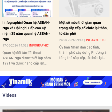
[Infographic] Quan hệ ASEAN-
Một số mốc thời gian quan
Nga và Hội nghị Cấp cao Kỷ
trọng sắp xếp, tổ chức lại thôn,
niệm 35 năm quan hệ ASEAN-
tổ dân phố
Nga
24-05-2026 09:47
INFOGRAPHIC
17-06-2026 14:52
INFOGRAPHIC
Ủy ban Nhân dân các tỉnh,
thành phố xây dựng Phương án
Quan hệ đối tác đối thoại
tổng thể sắp xếp, tổ chức lại
ASEAN-Nga được thiết lập năm
thôn, tổ dân phố hoàn thành
1991 và được nâng cấp lên
trước ngày 10/6/2026.
quan hệ Đối tác chiến lược năm
2018. Hai bên đã tổ chức 5 Hội
nghị Cấp cao vào các năm 2005,
2010, 2016, 2018, 2021.
Videos