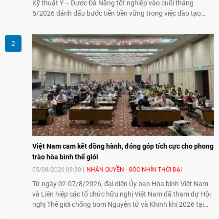
Kỹ thuật Y – Dược Đà Nẵng tốt nghiệp vào cuối tháng
5/2026 đánh dấu bước tiến bền vững trong việc đào tạo
nguồn nhân lực chất lượng cao cho một chuyên ngành trẻ
tại Việt Nam.
Việt Nam cam kết đồng hành, đóng góp tích cực cho phong
trào hòa bình thế giới
05/08/2026 09:30
NHÂN QUYỀN - GÓC NHÌN THỜI ĐẠI
Từ ngày 02-07/8/2026, đại diện Ủy ban Hòa bình Việt Nam
và Liên hiệp các tổ chức hữu nghị Việt Nam đã tham dự Hội
nghị Thế giới chống bom Nguyên tử và Khinh khí 2026 tại
thành phố Hiroshima, Nhật Bản, tiếp tục khẳng định cam kết