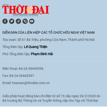
[Video] Lào dành ưu tiên hàng đầu cho
quan hệ với Việt Nam
11:01
|
09/06/2026
DIỄN ĐÀN CỦA LIÊN HIỆP CÁC TỔ CHỨC HỮU NGHỊ VIỆT NAM
Tòa soạn: Số 61 Bà Triệu, phường Cửa Nam, Thành phố Hà Nội
[Video] Doanh nghiệp Hoa Kỳ hỗ trợ
Việt Nam xác định danh tính người mất
Tổng Biên tập:
Lê Quang Thiện
tích trong chiến tranh
Phó Tổng Biên tập:
Phạm Đình Hải
20:38
|
02/06/2026
Điện thoại: 84-24-39445396
Fax: 84-24-39445397
Email:
toasoan@thoidai.com.vn
Giấy phép hoạt động báo chí điện tử số 73 cấp ngày 26/2/2020 do
Bộ trưởng Bộ Thông tin và Truyền thông cấp cho Tạp chí Thời Đại