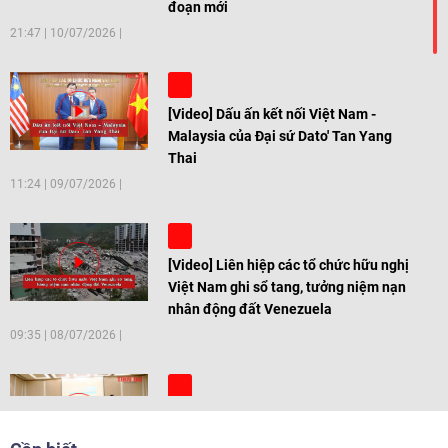
đoạn mới
21:47
|
10/07/2026
[Video] Dấu ấn kết nối Việt Nam -
Malaysia của Đại sứ Dato' Tan Yang
Thai
11:24
|
09/07/2026
[Video] Liên hiệp các tổ chức hữu nghị
Việt Nam ghi sổ tang, tưởng niệm nạn
nhân động đất Venezuela
09:35
|
08/07/2026
[Video] Trẻ em Đông Á cùng kiến tạo
giải pháp cho những thách thức chung