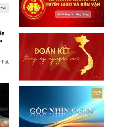
à
iếp
ủa
 hại,