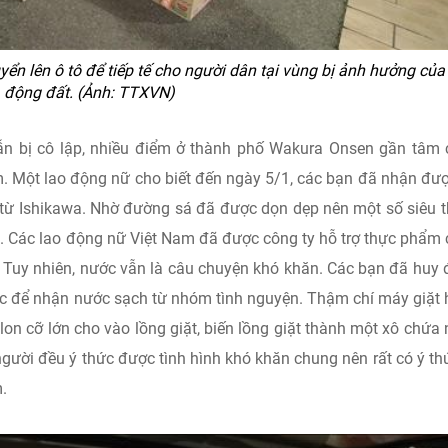
n lên ô tô để tiếp tế cho người dân tại vùng bị ảnh hưởng của
động đất. (Ảnh: TTXVN)
ẫn bị cô lập, nhiều điểm ở thành phố Wakura Onsen gần tâm
. Một lao động nữ cho biết đến ngày 5/1, các bạn đã nhận đư
t từ Ishikawa. Nhờ đường sá đã được dọn dẹp nên một số siêu t
ại. Các lao động nữ Việt Nam đã được công ty hỗ trợ thực phẩm
. Tuy nhiên, nước vẫn là câu chuyện khó khăn. Các bạn đã huy
ớc để nhận nước sạch từ nhóm tình nguyện. Thậm chí máy giặt
lon cỡ lớn cho vào lồng giặt, biến lồng giặt thành một xô chứa
gười đều ý thức được tình hình khó khăn chung nên rất có ý th
.