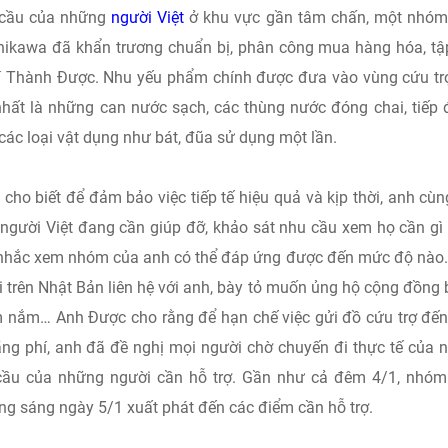
u cầu của những
người Việt
ở khu vực gần tâm chấn, một nhóm
shikawa đã khẩn trương chuẩn bị, phân công mua hàng hóa, tậ
í Thành Được. Nhu yếu phẩm chính được đưa vào vùng cứu tr
hất là những can nước sạch, các thùng nước đóng chai, tiếp 
các loại vật dụng như bát, đũa sử dụng một lần.
ho biết để đảm bảo việc tiếp tế hiệu quả và kịp thời, anh cùn
người Việt đang cần giúp đỡ, khảo sát nhu cầu xem họ cần gì
 nhắc xem nhóm của anh có thể đáp ứng được đến mức độ nào
ơi trên Nhật Bản liên hệ với anh, bày tỏ muốn ủng hộ cộng đồng
 nắm… Anh Được cho rằng để hạn chế việc gửi đồ cứu trợ đế
lãng phí, anh đã đề nghị mọi người chờ chuyến đi thực tế của
 cầu của những người cần hỗ trợ. Gần như cả đêm 4/1, nhóm
ng sáng ngày 5/1 xuất phát đến các điểm cần hỗ trợ.