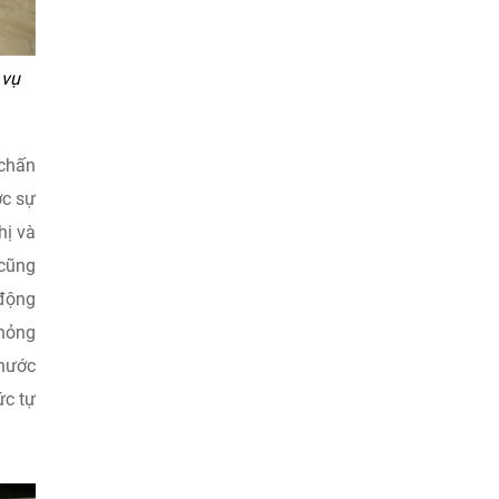
 vụ
 chấn
ợc sự
hị và
 cũng
 động
 hỏng
 nước
ức tự