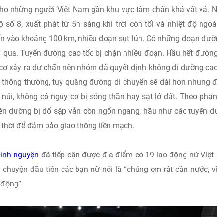
ho những người Việt Nam gần khu vực tâm chấn khá vất vả.
số 8, xuất phát từ 5h sáng khi trời còn tối và nhiệt độ ngoài
n vào khoảng 100 km, nhiều đoạn sụt lún. Có những đoạn đườ
đi qua. Tuyến đường cao tốc bị chặn nhiều đoạn. Hầu hết đườn
cơ xảy ra dư chấn nên nhóm đã quyết định không đi đường cao
 thông thường, tuy quãng đường di chuyển sẽ dài hơn nhưng 
 núi, không có nguy cơ bị sóng thần hay sạt lở đất. Theo phả
bên đường bị đổ sập vẫn còn ngổn ngang, hầu như các tuyến 
thời để đảm bảo giao thông liền mạch.
ình nguyện
đã tiếp cận được địa điểm có 19 lao động nữ Việ
 chuyện đầu tiên các bạn nữ nói là “chúng em rất cần nước, v
 động”.