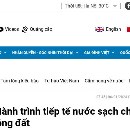
Thời tiết:
Hà Nội 30°C
Videos
Quảng cáo
English
O
NHÂN QUYỀN - GÓC NHÌN THỜI ĐẠI
GIA ĐÌNH VIỆT
QUỐC
Tấm lòng kiều bào
Tự hào Việt Nam
Cẩm nang về nước
07:45 | 06/01/2024
ành trình tiếp tế nước sạch c
ộng đất