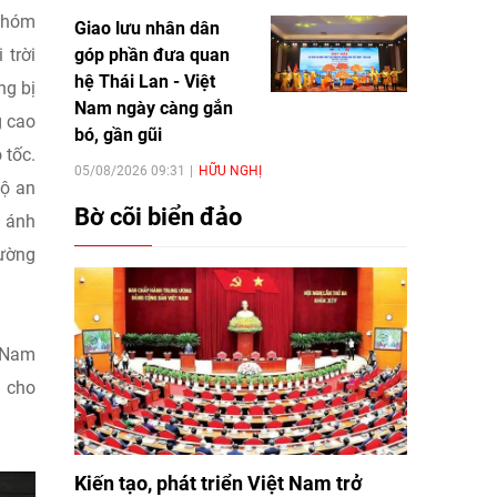
 Nhóm
Giao lưu nhân dân
góp phần đưa quan
 trời
hệ Thái Lan - Việt
ng bị
Nam ngày càng gắn
g cao
bó, gần gũi
 tốc.
05/08/2026 09:31
HỮU NGHỊ
độ an
Bờ cõi biển đảo
n ánh
đường
t Nam
ì cho
Kiến tạo, phát triển Việt Nam trở