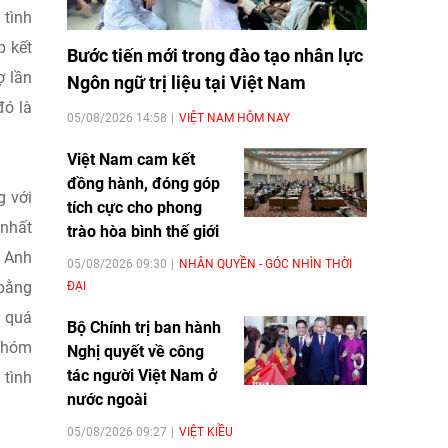
 tình
p kết
Bước tiến mới trong đào tạo nhân lực
ợ lần
Ngôn ngữ trị liệu tại Việt Nam
đó là
05/08/2026 14:58
VIỆT NAM HÔM NAY
Việt Nam cam kết
đồng hành, đóng góp
g với
tích cực cho phong
 nhất
trào hòa bình thế giới
. Anh
05/08/2026 09:30
NHÂN QUYỀN - GÓC NHÌN THỜI
 bằng
ĐẠI
n quá
Bộ Chính trị ban hành
 nhóm
Nghị quyết về công
tác người Việt Nam ở
 tình
nước ngoài
05/08/2026 09:27
VIỆT KIỀU