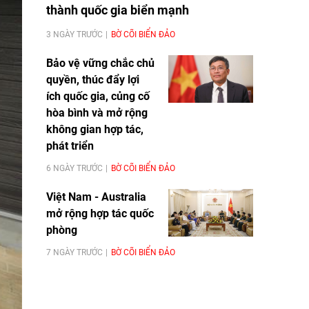
thành quốc gia biển mạnh
3 NGÀY TRƯỚC
BỜ CÕI BIỂN ĐẢO
Bảo vệ vững chắc chủ
quyền, thúc đẩy lợi
ích quốc gia, củng cố
hòa bình và mở rộng
không gian hợp tác,
phát triển
6 NGÀY TRƯỚC
BỜ CÕI BIỂN ĐẢO
Việt Nam - Australia
mở rộng hợp tác quốc
phòng
7 NGÀY TRƯỚC
BỜ CÕI BIỂN ĐẢO