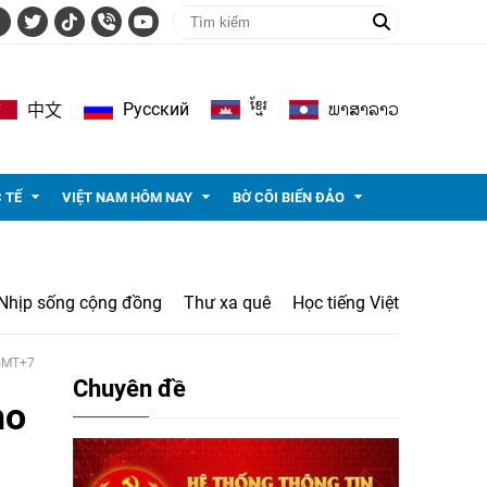
ខ្មែរ
ພາ​ສາ​ລາວ
Pусский
中文
 TẾ
VIỆT NAM HÔM NAY
BỜ CÕI BIỂN ĐẢO
Nhịp sống cộng đồng
Thư xa quê
Học tiếng Việt
 GMT+7
Chuyên đề
ho