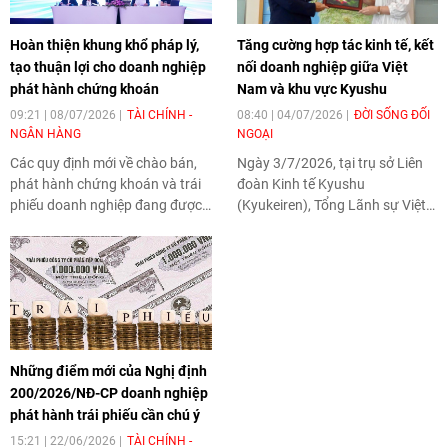
Hoàn thiện khung khổ pháp lý,
Tăng cường hợp tác kinh tế, kết
tạo thuận lợi cho doanh nghiệp
nối doanh nghiệp giữa Việt
phát hành chứng khoán
Nam và khu vực Kyushu
09:21 | 08/07/2026
TÀI CHÍNH -
08:40 | 04/07/2026
ĐỜI SỐNG ĐỐI
NGÂN HÀNG
NGOẠI
Các quy định mới về chào bán,
Ngày 3/7/2026, tại trụ sở Liên
phát hành chứng khoán và trái
đoàn Kinh tế Kyushu
phiếu doanh nghiệp đang được
(Kyukeiren), Tổng Lãnh sự Việt
triển khai đồng bộ nhằm hoàn
Nam tại Fukuoka (Nhật
thiện hành lang pháp lý, tăng
Bản)Trịnh Thị Mai Phương đã có
cường kỷ cương thị trường và
buổi làm việc với Chủ tịch
hỗ trợ doanh nghiệp tiếp cận
Kyukeiren Kazuhiro Ikebe nhằm
nguồn vốn trung, dài hạn.
trao đổi các định hướng tăng
cường hợp tác kinh tế, đầu tư và
kết nối doanh nghiệp giữa Việt
Những điểm mới của Nghị định
Nam và khu vực Kyushu.
200/2026/NĐ-CP doanh nghiệp
phát hành trái phiếu cần chú ý
15:21 | 22/06/2026
TÀI CHÍNH -