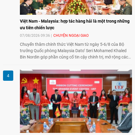
Việt Nam - Malaysia: hợp tác hàng hải là một trong những
ưu tiên chiến lược
07/08/2026 09:36
CHUYỆN NGOẠI GIAO
Chuyến thăm chính thức Việt Nam từ ngày 5-6/8 của Bộ
trưởng Quốc phòng Malaysia Dato’ Seri Mohamed Khaled
Bin Nordin góp phần củng cố tin cậy chính trị, mở rộng các
lĩnh vực hợp tác và thúc đẩy quan hệ quốc phòng Việt Nam -
Malaysia theo hướng ngày càng thực chất.