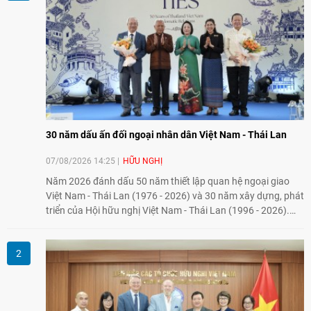
30 năm dấu ấn đối ngoại nhân dân Việt Nam - Thái Lan
07/08/2026 14:25
HỮU NGHỊ
Năm 2026 đánh dấu 50 năm thiết lập quan hệ ngoại giao
Việt Nam - Thái Lan (1976 - 2026) và 30 năm xây dựng, phát
triển của Hội hữu nghị Việt Nam - Thái Lan (1996 - 2026).
Trong dòng chảy quan hệ hai nước, Hội đã kiên trì vun đắp
tình hữu nghị, đồng thời từng bước mở rộng hoạt động từ
giao lưu truyền thống sang kết nối địa phương, doanh
nghiệp, giáo dục, văn hóa và thế hệ trẻ, góp phần tăng
cường sự hiểu biết và hợp tác giữa nhân dân hai nước.