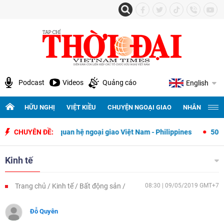
Podcast
Videos
Quảng cáo
English
HỮU NGHỊ
VIỆT KIỀU
CHUYỆN NGOẠI GIAO
NHÂN QUYỀN 
t lập quan hệ ngoại giao Việt Nam - Philippines
CHUYÊN ĐỀ:
500 ngày đêm tìm 
Kinh tế
Trang chủ
Kinh tế
Bất động sản
08:30 | 09/05/2019 GMT+7
Đỗ Quyên