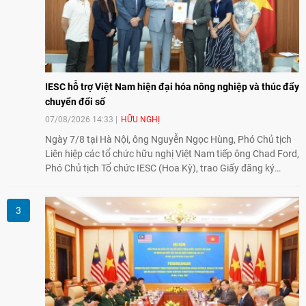
IESC hỗ trợ Việt Nam hiện đại hóa nông nghiệp và thúc đẩy
chuyển đổi số
07/08/2026 14:33
HỮU NGHỊ
Ngày 7/8 tại Hà Nội, ông Nguyễn Ngọc Hùng, Phó Chủ tịch
Liên hiệp các tổ chức hữu nghị Việt Nam tiếp ông Chad Ford,
Phó Chủ tịch Tổ chức IESC (Hoa Kỳ), trao Giấy đăng ký
thành lập Văn phòng Đại diện của IESC tại Việt Nam và trao
đổi về định hướng triển khai Dự án "Mở rộng Thương mại
Nông nghiệp và An toàn thực phẩm Hoa Kỳ - Việt Nam",
hướng tới thúc đẩy chuyển đổi số, hiện đại hóa nông nghiệp
và mở rộng hợp tác phát triển giữa hai nước.