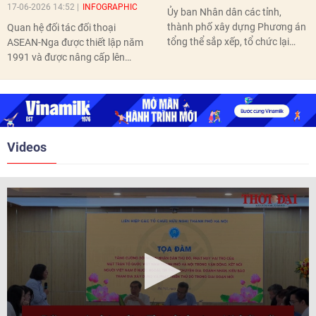
17-06-2026 14:52
INFOGRAPHIC
Ủy ban Nhân dân các tỉnh,
thành phố xây dựng Phương án
Quan hệ đối tác đối thoại
tổng thể sắp xếp, tổ chức lại
ASEAN-Nga được thiết lập năm
thôn, tổ dân phố hoàn thành
1991 và được nâng cấp lên
trước ngày 10/6/2026.
quan hệ Đối tác chiến lược năm
2018. Hai bên đã tổ chức 5 Hội
nghị Cấp cao vào các năm 2005,
2010, 2016, 2018, 2021.
Videos