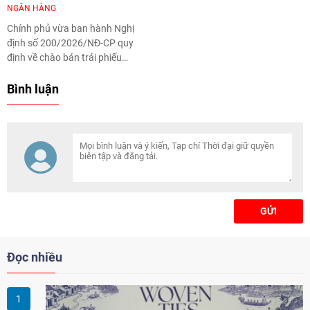
NGÂN HÀNG
Chính phủ vừa ban hành Nghị
định số 200/2026/NĐ-CP quy
định về chào bán trái phiếu
doanh nghiệp riêng lẻ tại thị
trường trong nước và chào bán
Bình luận
trái phiếu doanh nghiệp ra thị
trường quốc tế.
GỬI
Đọc nhiều