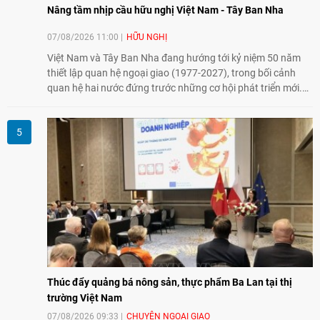
Nâng tầm nhịp cầu hữu nghị Việt Nam - Tây Ban Nha
07/08/2026 11:00
HỮU NGHỊ
Việt Nam và Tây Ban Nha đang hướng tới kỷ niệm 50 năm
thiết lập quan hệ ngoại giao (1977-2027), trong bối cảnh
quan hệ hai nước đứng trước những cơ hội phát triển mới.
Cùng với đối ngoại Đảng và ngoại giao Nhà nước, đối ngoại
nhân dân có vai trò quan trọng trong việc củng cố nền tảng
xã hội, tăng cường hiểu biết, tin cậy và gắn bó giữa nhân
dân hai nước.
Thúc đẩy quảng bá nông sản, thực phẩm Ba Lan tại thị
trường Việt Nam
07/08/2026 09:33
CHUYỆN NGOẠI GIAO