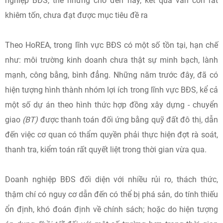
nghiệp BĐS, thế nhưng cho đến nay, kết quả vẫn còn rất
khiêm tốn, chưa đạt được mục tiêu đề ra
Theo HoREA, trong lĩnh vực BĐS có một số tồn tại, hạn chế
như: môi trường kinh doanh chưa thật sự minh bạch, lành
mạnh, công bằng, bình đẳng. Những năm trước đây, đã có
hiện tượng hình thành nhóm lợi ích trong lĩnh vực BĐS, kể cả
một số dự án theo hình thức hợp đồng xây dựng - chuyển
giao
(BT)
được thanh toán đối ứng bằng quỹ đất đô thị, dẫn
đến việc cơ quan có thẩm quyền phải thực hiện đợt rà soát,
thanh tra, kiểm toán rất quyết liệt trong thời gian vừa qua.
Doanh nghiệp BĐS đối diện với nhiều rủi ro, thách thức,
thậm chí có nguy cơ dẫn đến có thể bị phá sản, do tính thiếu
ổn định, khó đoán định về chính sách; hoặc do hiện tượng