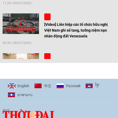
11:24
|
09/07/2026
[Video] Liên hiệp các tổ chức hữu nghị
Việt Nam ghi sổ tang, tưởng niệm nạn
nhân động đất Venezuela
09:35
|
08/07/2026
[Video] Trẻ em Đông Á cùng kiến tạo
giải pháp cho những thách thức chung
17:44
|
27/06/2026
ខ្មែរ
English
Pусский
中文
ພາ​ສາ​ລາວ
[Video] Âm nhạc flamenco gắn kết văn
hoá Việt Nam - Tây Ban Nha
11:10
|
17/06/2026