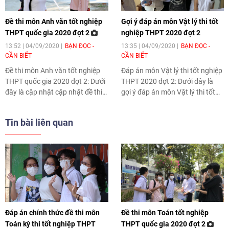
Đề thi môn Anh văn tốt nghiệp
Gợi ý đáp án môn Vật lý thi tốt
THPT quốc gia 2020 đợt 2
nghiệp THPT 2020 đợt 2
13:52 | 04/09/2020
BẠN ĐỌC -
13:35 | 04/09/2020
BẠN ĐỌC -
CẦN BIẾT
CẦN BIẾT
Đề thi môn Anh văn tốt nghiệp
Đáp án môn Vật lý thi tốt nghiệp
THPT quốc gia 2020 đợt 2
: Dưới
THPT 2020 đợt 2
: Dưới đây là
đây là cập nhật cập nhật đề thi
gợi ý đáp án môn Vật lý thi tốt
môn Anh văn tốt nghiệp THPT
nghiệp THPT 2020 đợt 2 cập
quốc gia 2020 đợt 2 mới nhất
nhật nhanh nhất trên Thời Đại.
Tin bài liên quan
trên Thời Đại.
Đáp án chính thức đề thi môn
Đề thi môn Toán tốt nghiệp
Toán kỳ thi tốt nghiệp THPT
THPT quốc gia 2020 đợt 2