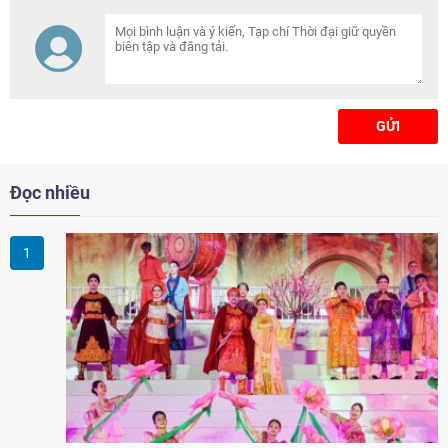
GỬI
Đọc nhiều