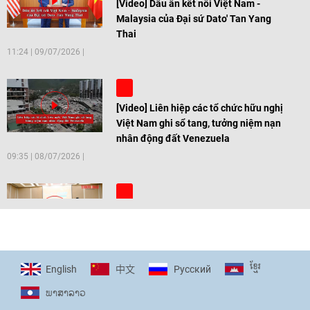
[Video] Dấu ấn kết nối Việt Nam -
Malaysia của Đại sứ Dato' Tan Yang
Thai
11:24
|
09/07/2026
[Video] Liên hiệp các tổ chức hữu nghị
Việt Nam ghi sổ tang, tưởng niệm nạn
nhân động đất Venezuela
09:35
|
08/07/2026
[Video] Trẻ em Đông Á cùng kiến tạo
giải pháp cho những thách thức chung
17:44
|
27/06/2026
ខ្មែរ
English
Pусский
中文
ພາ​ສາ​ລາວ
[Video] Âm nhạc flamenco gắn kết văn