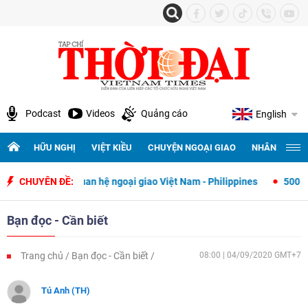
Podcast
Videos
Quảng cáo
English
HỮU NGHỊ
VIỆT KIỀU
CHUYỆN NGOẠI GIAO
NHÂN QUYỀN 
t lập quan hệ ngoại giao Việt Nam - Philippines
CHUYÊN ĐỀ:
500 ngày đêm tìm 
Bạn đọc - Cần biết
Trang chủ
Bạn đọc - Cần biết
08:00 | 04/09/2020 GMT+7
Tú Anh (TH)