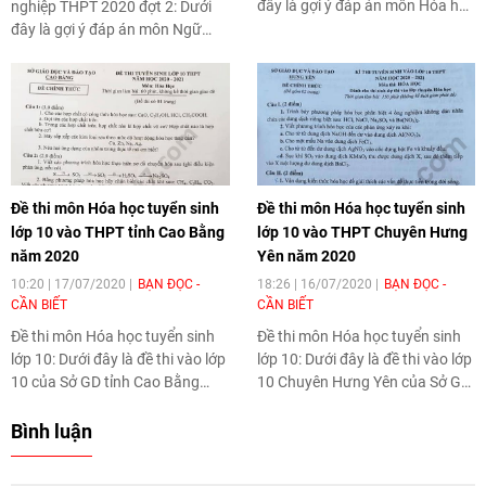
đây là gợi ý đáp án môn Hóa học
nghiệp THPT 2020 đợt 2
: Dưới
thi tốt nghiệp THPT 2020 đợt 2
đây là gợi ý đáp án môn Ngữ
cập nhật nhanh nhất trên Thời
văn thi tốt nghiệp THPT 2020
Đại.
đợt 2 cập nhật nhanh nhất trên
Thời Đại.
Đề thi môn Hóa học tuyển sinh
Đề thi môn Hóa học tuyển sinh
lớp 10 vào THPT tỉnh Cao Bằng
lớp 10 vào THPT Chuyên Hưng
năm 2020
Yên năm 2020
10:20 | 17/07/2020
BẠN ĐỌC -
18:26 | 16/07/2020
BẠN ĐỌC -
CẦN BIẾT
CẦN BIẾT
Đề thi môn Hóa học tuyển sinh
Đề thi môn Hóa học tuyển sinh
lớp 10: Dưới đây là đề thi vào lớp
lớp 10: Dưới đây là đề thi vào lớp
10 của Sở GD tỉnh Cao Bằng
10 Chuyên Hưng Yên của Sở GD
năm học 2020 - 2021.
tỉnh Hưng Yên năm học 2020 -
2021.
Bình luận