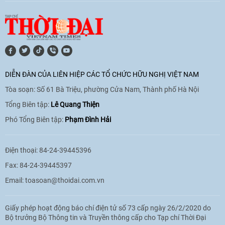
hoá Việt Nam - Tây Ban Nha
11:10
|
17/06/2026
[Video] Trao tặng Kỷ niệm chương "Vì
hòa bình, hữu nghị giữa các dân tộc"
DIỄN ĐÀN CỦA LIÊN HIỆP CÁC TỔ CHỨC HỮU NGHỊ VIỆT NAM
cho Đại sứ Hungary tại Việt Nam
Tòa soạn: Số 61 Bà Triệu, phường Cửa Nam, Thành phố Hà Nội
17:25
|
13/06/2026
Tổng Biên tập:
Lê Quang Thiện
Phó Tổng Biên tập:
Phạm Đình Hải
[Video] Nhân dân Việt Nam luôn trân
trọng tình cảm của nước Nga
Điện thoại: 84-24-39445396
08:02
|
13/06/2026
Fax: 84-24-39445397
Email:
toasoan@thoidai.com.vn
Video: Cơ hội giao lưu quốc tế cho học
Giấy phép hoạt động báo chí điện tử số 73 cấp ngày 26/2/2020 do
sinh Việt Nam tại trại hè Artek
Bộ trưởng Bộ Thông tin và Truyền thông cấp cho Tạp chí Thời Đại
14:41
|
12/06/2026